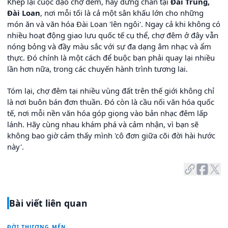
Khép lại cuộc dạo chợ đêm, hãy dừng chân tại
Đài Trung,
Đài Loan
, nơi mỗi tối là cả một sân khấu lớn cho những
món ăn và văn hóa Đài Loan 'lên ngôi'. Ngay cả khi không có
nhiều hoạt động giao lưu quốc tế cụ thể, chợ đêm ở đây vẫn
nóng bỏng và đầy màu sắc với sự đa dạng âm nhạc và ẩm
thực. Đó chính là một cách để buộc bạn phải quay lại nhiều
lần hơn nữa, trong các chuyến hành trình tương lai.
Tóm lại, chợ đêm tại nhiều vùng đất trên thế giới không chỉ
là nơi buôn bán đơn thuần. Đó còn là cầu nối văn hóa quốc
tế, nơi mỗi nền văn hóa góp giọng vào bản nhạc đêm lấp
lánh. Hãy cùng nhau khám phá và cảm nhận, vì bạn sẽ
không bao giờ cảm thấy mình 'cô đơn giữa cõi đời hài hước
này'.
Bài viết liên quan
ĐỜI THƯƠNG MẾN