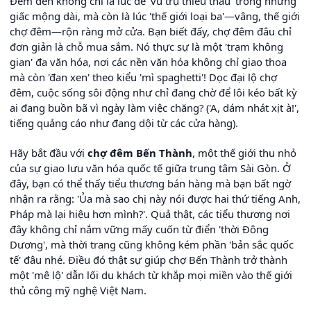
Đêm đến không chỉ là lúc để 'vũ trụ thiêu thâu' trong những
giấc mộng dài, mà còn là lúc 'thế giới loại ba'—vâng, thế giới
chợ đêm—rộn ràng mở cửa. Bạn biết đấy, chợ đêm đâu chỉ
đơn giản là chỗ mua sắm. Nó thực sự là một 'trạm không
gian' đa văn hóa, nơi các nền văn hóa không chỉ giao thoa
mà còn 'đan xen' theo kiểu 'mì spaghetti'! Dọc đại lộ chợ
đêm, cuộc sống sôi động như chỉ đang chờ để lôi kéo bất kỳ
ai đang buồn bã vì ngày làm việc chăng? ('A, dám nhát xịt à!',
tiếng quảng cáo như đang dội từ các cửa hàng).
Hãy bắt đầu với
chợ đêm Bến Thành
, một thế giới thu nhỏ
của sự giao lưu văn hóa quốc tế giữa trung tâm Sài Gòn. Ở
đây, bạn có thể thấy tiểu thương bán hàng mà bạn bất ngờ
nhận ra rằng: 'Ủa mà sao chị này nói được hai thứ tiếng Anh,
Pháp mà lại hiệu hơn mình?'. Quả thật, các tiểu thương nơi
đây không chỉ nắm vững mấy cuốn từ điển 'thời Đông
Dương', mà thời trang cũng không kém phần 'bản sắc quốc
tế' đâu nhé. Điều đó thật sự giúp chợ Bến Thành trở thành
một 'mê lộ' dẫn lối du khách từ khắp mọi miền vào thế giới
thủ công mỹ nghệ Việt Nam.