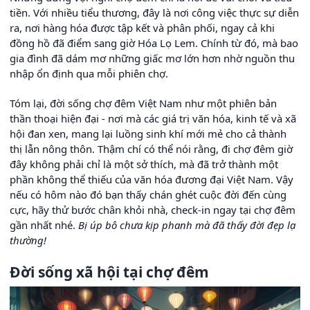
tiền. Với nhiều tiểu thương, đây là nơi công việc thực sự diễn
ra, nơi hàng hóa được tập kết và phân phối, ngay cả khi
đồng hồ đã điểm sang giờ Hóa Lọ Lem. Chính từ đó, mà bao
gia đình đã dám mơ những giấc mơ lớn hơn nhờ nguồn thu
nhập ổn định qua mỗi phiên chợ.
Tóm lại, đời sống chợ đêm Việt Nam như một phiên bản
thần thoại hiện đại - nơi mà các giá trị văn hóa, kinh tế và xã
hội đan xen, mang lại luồng sinh khí mới mẻ cho cả thành
thị lẫn nông thôn. Thậm chí có thể nói rằng, đi chợ đêm giờ
đây không phải chỉ là một sở thích, mà đã trở thành một
phần không thể thiếu của văn hóa đương đại Việt Nam. Vậy
nếu có hôm nào đó bạn thấy chán ghét cuộc đời đến cùng
cực, hãy thử bước chân khỏi nhà, check-in ngay tại chợ đêm
gần nhất nhé.
Bị úp bô chưa kịp phanh mà đã thấy đời đẹp lạ
thường!
Đời sống xã hội tại chợ đêm