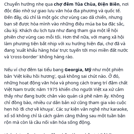
Chuyển hướng nhẹ qua
chợ đêm Tủa Chùa, Điện Biên
, nơi
độc đáo nhờ sự giao lưu văn hóa địa phương và quốc tế.
Đến đây, dù chỉ là một góc chợ vùng cao dã chiến, nhưng
bạn sẽ được hòa mình vào những điệu múa ba ba đặc sắc,
cầu kỳ. Khách du lịch tựa như đang tham gia một lễ hội
phiên chợ vùng cao mỗi tối. Hơn thế nữa, với mạng xã hội
làm phương tiện bắt nhịp với xu hướng hiện đại, chợ đã và
đang 'xuất khẩu hàng hóa' trực tuyến tới mọi miền đất nước
và 'cross-border' không hàng rào.
Nếu ví chợ đêm tại tiểu bang
Georgia, Mỹ
như một phiên
bản 'Việt kiều hồi hương', quả không sai chút nào. Ở đó,
những hoạt động văn hóa và phong cách trang trí đậm chất
Việt Nam trước năm 1975 khiến cho người Việt xa xứ cảm
thấy như đang bước chân vào quán cà phê năm ấy. Không
chỉ đồng bào, nhiều cư dân bản xứ cũng tham gia vào cuộc
hẹn hò 'đi chợ về khuya'. Các sự kiện văn nghệ như karaoke,
xổ số không chỉ là cách giảm căng thẳng sau một tuần bận
rộn mà còn là cầu nối văn hóa sống động.