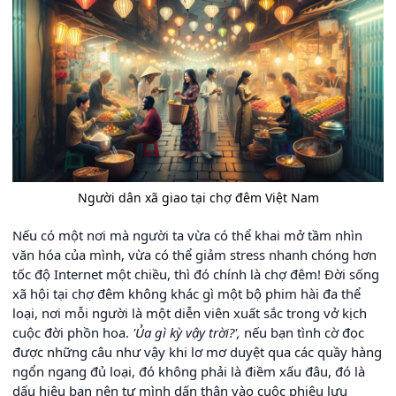
Người dân xã giao tại chợ đêm Việt Nam
Nếu có một nơi mà người ta vừa có thể khai mở tầm nhìn
văn hóa của mình, vừa có thể giảm stress nhanh chóng hơn
tốc độ Internet một chiều, thì đó chính là chợ đêm! Đời sống
xã hội tại chợ đêm không khác gì một bộ phim hài đa thể
loại, nơi mỗi người là một diễn viên xuất sắc trong vở kịch
cuộc đời phồn hoa.
'Ủa gì kỳ vậy trời?',
nếu bạn tình cờ đọc
được những câu như vậy khi lơ mơ duyệt qua các quầy hàng
ngổn ngang đủ loại, đó không phải là điềm xấu đâu, đó là
dấu hiệu bạn nên tự mình dấn thân vào cuộc phiêu lưu