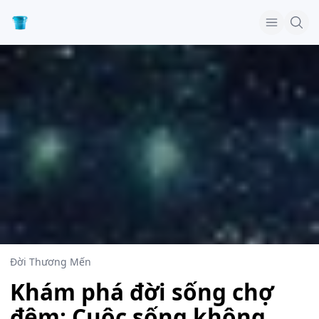
Đời Thương Mến
Khám phá đời sống chợ
đêm: Cuộc sống không