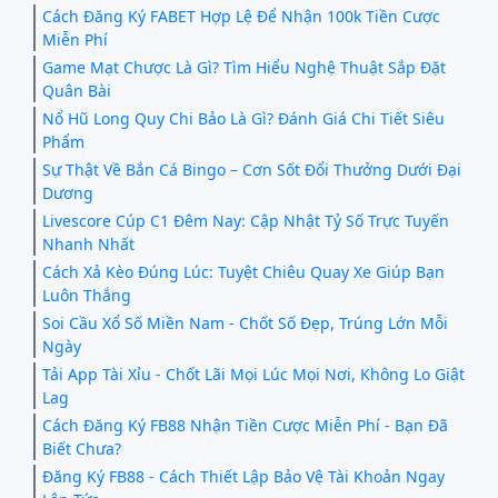
Cách Đăng Ký FABET Hợp Lệ Để Nhận 100k Tiền Cược
Miễn Phí
Game Mạt Chược Là Gì? Tìm Hiểu Nghệ Thuật Sắp Đặt
Quân Bài
Nổ Hũ Long Quy Chi Bảo Là Gì? Đánh Giá Chi Tiết Siêu
Phẩm
Sự Thật Về Bắn Cá Bingo – Cơn Sốt Đổi Thưởng Dưới Đại
Dương
Livescore Cúp C1 Đêm Nay: Cập Nhật Tỷ Số Trực Tuyến
Nhanh Nhất
Cách Xả Kèo Đúng Lúc: Tuyệt Chiêu Quay Xe Giúp Bạn
Luôn Thắng
Soi Cầu Xổ Số Miền Nam - Chốt Số Đẹp, Trúng Lớn Mỗi
Ngày
Tải App Tài Xỉu - Chốt Lãi Mọi Lúc Mọi Nơi, Không Lo Giật
Lag
Cách Đăng Ký FB88 Nhận Tiền Cược Miễn Phí - Bạn Đã
Biết Chưa?
Đăng Ký FB88 - Cách Thiết Lập Bảo Vệ Tài Khoản Ngay