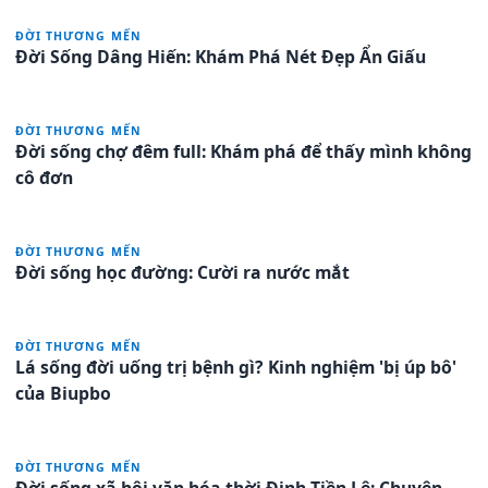
ĐỜI THƯƠNG MẾN
Đời Sống Dâng Hiến: Khám Phá Nét Đẹp Ẩn Giấu
ĐỜI THƯƠNG MẾN
Đời sống chợ đêm full: Khám phá để thấy mình không
cô đơn
ĐỜI THƯƠNG MẾN
Đời sống học đường: Cười ra nước mắt
ĐỜI THƯƠNG MẾN
Lá sống đời uống trị bệnh gì? Kinh nghiệm 'bị úp bô'
của Biupbo
ĐỜI THƯƠNG MẾN
Đời sống xã hội văn hóa thời Đinh Tiền Lê: Chuyện