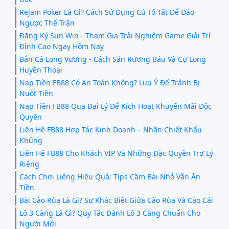
Rejam Poker Là Gì? Cách Sử Dụng Cú Tố Tất Để Đảo
Ngược Thế Trận
Đăng Ký Sun Win - Tham Gia Trải Nghiệm Game Giải Trí
Đỉnh Cao Ngay Hôm Nay
Bắn Cá Long Vương - Cách Săn Rương Báu Và Cự Long
Huyền Thoại
Nạp Tiền FB88 Có An Toàn Không? Lưu Ý Để Tránh Bị
Nuốt Tiền
Nạp Tiền FB88 Qua Đại Lý Để Kích Hoạt Khuyến Mãi Độc
Quyền
Liên Hệ FB88 Hợp Tác Kinh Doanh – Nhận Chiết Khấu
Khủng
Liên Hệ FB88 Cho Khách VIP Và Những Đặc Quyền Trợ Lý
Riêng
Cách Chơi Liêng Hiệu Quả: Tips Cầm Bài Nhỏ Vẫn Ăn
Tiền
Bài Cào Rùa Là Gì? Sự Khác Biệt Giữa Cào Rùa Và Cào Cái
Lô 3 Càng Là Gì? Quy Tắc Đánh Lô 3 Càng Chuẩn Cho
Người Mới