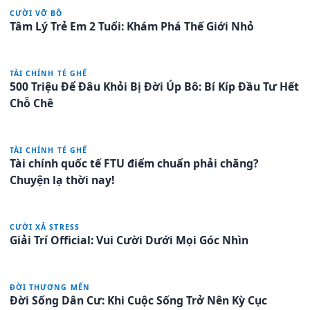
CƯỜI VỠ BÔ
Tâm Lý Trẻ Em 2 Tuổi: Khám Phá Thế Giới Nhỏ
TÀI CHÍNH TÉ GHẾ
500 Triệu Để Đâu Khỏi Bị Đời Úp Bô: Bí Kíp Đầu Tư Hết
Chỗ Chê
TÀI CHÍNH TÉ GHẾ
Tài chính quốc tế FTU điểm chuẩn phải chăng?
Chuyện lạ thời nay!
CƯỜI XẢ STRESS
Giải Trí Official: Vui Cười Dưới Mọi Góc Nhìn
ĐỜI THƯƠNG MẾN
Đời Sống Dân Cư: Khi Cuộc Sống Trở Nên Kỳ Cục