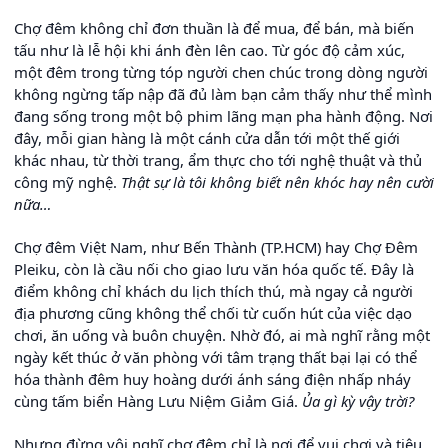
Chợ đêm không chỉ đơn thuần là để mua, để bán, mà biến
tấu như là lễ hội khi ánh đèn lên cao. Từ góc độ cảm xúc,
một đêm trong từng tóp người chen chúc trong dòng người
không ngừng tấp nập đã đủ làm bạn cảm thấy như thể mình
đang sống trong một bộ phim lãng mạn pha hành động. Nơi
đây, mỗi gian hàng là một cánh cửa dẫn tới một thế giới
khác nhau, từ thời trang, ẩm thực cho tới nghệ thuật và thủ
công mỹ nghệ.
Thật sự là tôi không biết nên khóc hay nên cười
nữa…
Chợ đêm Việt Nam, như Bến Thành (TP.HCM) hay Chợ Đêm
Pleiku, còn là cầu nối cho giao lưu văn hóa quốc tế. Đây là
điểm không chỉ khách du lịch thích thú, mà ngay cả người
địa phương cũng không thể chối từ cuốn hút của việc dạo
chơi, ăn uống và buôn chuyện. Nhờ đó, ai mà nghĩ rằng một
ngày kết thúc ở văn phòng với tâm trạng thất bại lại có thể
hóa thành đêm huy hoàng dưới ánh sáng điện nhấp nháy
cùng tấm biển Hàng Lưu Niệm Giảm Giá.
Ủa gì kỳ vậy trời?
Nhưng đừng vội nghĩ chợ đêm chỉ là nơi để vui chơi và tiêu