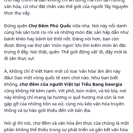
văn hóa, cứ như đặt chân vào thế giới của người Tây Nguyên
thực thụ vậy.
Đừng quên
Chợ Đêm Phú Quốc
nữa nha. Nơi này nổi danh
cùng hải sản tươi roi rói và những món đặc sản hấp dẫn như
bánh khéo hay bánh bò thốt nốt. Đáng nói hơn, bạn còn
được đóng vai thợ săn 'món ngon' khi tìm kiếm món ăn đặc
trưng ở đây. Nói thật, quên 'Thế giới động vật' đi, đây mới là
đi săn thực sự!
À, không chỉ ở Việt Nam mới có loại 'văn hóa' âm ẩm này
đâu! Dạo một vòng quốc tế xem chơi nào. Như bạn biết
không,
chợ đêm của người Việt tại Tiểu Bang Georgia
cũng không hề kém cạnh. Với phở, bún mắm, và bò bía, nơi
này không chỉ mang lại hương vị quê hương mà còn là nơi
gặp gỡ của những hồn xa xứ, cùng níu kéo văn hóa truyền
thống và tự hào giới thiệu đến với bản địa.
Nói gì thì nói, chợ đêm và văn hóa ẩm thực của chúng là một
phần không thể thiếu trong sự phát triển và gắn kết văn hóa