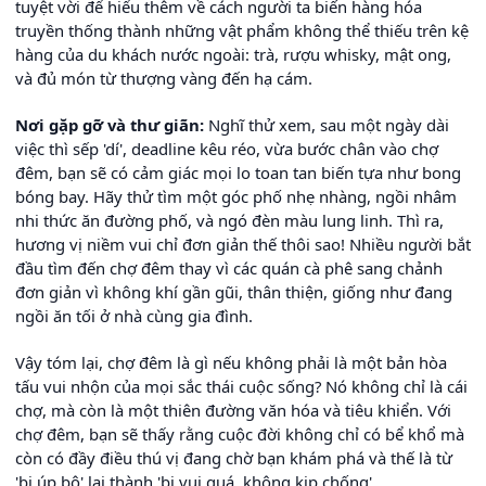
tuyệt vời để hiểu thêm về cách người ta biến hàng hóa
truyền thống thành những vật phẩm không thể thiếu trên kệ
hàng của du khách nước ngoài: trà, rượu whisky, mật ong,
và đủ món từ thượng vàng đến hạ cám.
Nơi gặp gỡ và thư giãn:
Nghĩ thử xem, sau một ngày dài
việc thì sếp 'dí', deadline kêu réo, vừa bước chân vào chợ
đêm, bạn sẽ có cảm giác mọi lo toan tan biến tựa như bong
bóng bay. Hãy thử tìm một góc phố nhẹ nhàng, ngồi nhâm
nhi thức ăn đường phố, và ngó đèn màu lung linh. Thì ra,
hương vị niềm vui chỉ đơn giản thế thôi sao! Nhiều người bắt
đầu tìm đến chợ đêm thay vì các quán cà phê sang chảnh
đơn giản vì không khí gần gũi, thân thiện, giống như đang
ngồi ăn tối ở nhà cùng gia đình.
Vậy tóm lại, chợ đêm là gì nếu không phải là một bản hòa
tấu vui nhộn của mọi sắc thái cuộc sống? Nó không chỉ là cái
chợ, mà còn là một thiên đường văn hóa và tiêu khiển. Với
chợ đêm, bạn sẽ thấy rằng cuộc đời không chỉ có bể khổ mà
còn có đầy điều thú vị đang chờ bạn khám phá và thế là từ
'bị úp bô' lại thành 'bị vui quá, không kịp chống'.