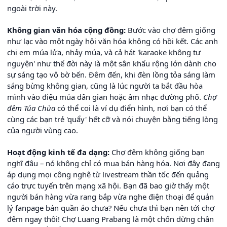
ngoài trời này.
Không gian văn hóa cộng đồng:
Bước vào chợ đêm giống
như lạc vào một ngày hội văn hóa không có hồi kết. Các anh
chị em múa lửa, nhảy múa, và cả hát 'karaoke không tự
nguyện' như thể đời này là một sân khấu rộng lớn dành cho
sự sáng tạo vô bờ bến. Đêm đến, khi đèn lồng tỏa sáng làm
sáng bừng không gian, cũng là lúc người ta bắt đầu hòa
mình vào điệu múa dân gian hoặc âm nhạc đường phố.
Chợ
đêm Tủa Chùa
có thể coi là ví dụ điển hình, nơi bạn có thể
cùng các bạn trẻ 'quẩy' hết cỡ và nói chuyện bằng tiếng lòng
của người vùng cao.
Hoạt động kinh tế đa dạng:
Chợ đêm không giống bạn
nghĩ đâu – nó không chỉ có mua bán hàng hóa. Nơi đây đang
áp dụng mọi công nghệ từ livestream thần tốc đến quảng
cáo trực tuyến trên mạng xã hội. Bạn đã bao giờ thấy một
người bán hàng vừa rang bắp vừa nghe điện thoại để quản
lý fanpage bán quần áo chưa? Nếu chưa thì bạn nên tới chợ
đêm ngay thôi! Chợ Luang Prabang là một chốn dừng chân