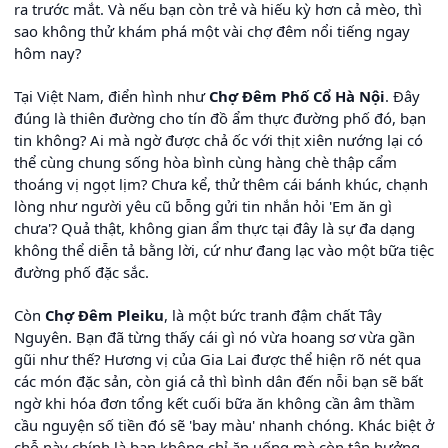
ra trước mắt. Và nếu bạn còn trẻ và hiếu kỳ hơn cả mèo, thì
sao không thử khám phá một vài chợ đêm nổi tiếng ngay
hôm nay?
Tại Việt Nam, điển hình như
Chợ Đêm Phố Cổ Hà Nội
. Đây
đúng là thiên đường cho tín đồ ẩm thực đường phố đó, bạn
tin không? Ai mà ngờ được chả ốc với thịt xiên nướng lại có
thể cùng chung sống hòa bình cùng hàng chè thập cẩm
thoáng vị ngọt lịm? Chưa kể, thử thêm cái bánh khúc, chạnh
lòng như người yêu cũ bỗng gửi tin nhắn hỏi 'Em ăn gì
chưa'? Quả thật, không gian ẩm thực tại đây là sự đa dạng
không thể diễn tả bằng lời, cứ như đang lạc vào một bữa tiệc
đường phố đặc sắc.
Còn
Chợ Đêm Pleiku
, là một bức tranh đậm chất Tây
Nguyên. Bạn đã từng thấy cái gì nó vừa hoang sơ vừa gần
gũi như thế? Hương vị của Gia Lai được thể hiện rõ nét qua
các món đặc sản, còn giá cả thì bình dân đến nỗi bạn sẽ bất
ngờ khi hóa đơn tổng kết cuối bữa ăn không cần âm thầm
cầu nguyện số tiền đó sẽ 'bay màu' nhanh chóng. Khác biệt ở
chỗ này chính là bạn không chỉ ăn uống mà còn tận hưởng