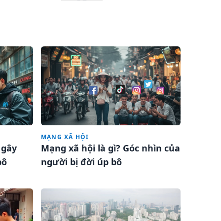
MẠNG XÃ HỘI
 gây
Mạng xã hội là gì? Góc nhìn của
bô
người bị đời úp bô