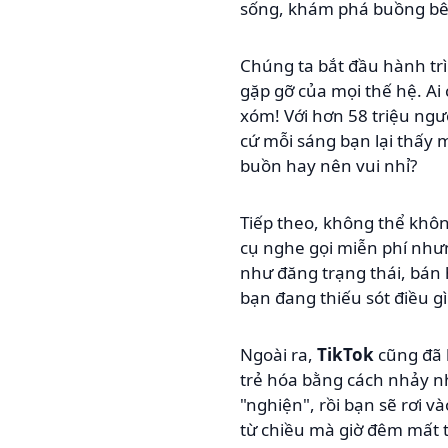
sống, khám phá buồng bên
Chúng ta bắt đầu hành tr
gặp gỡ của mọi thế hệ. Ai
xóm! Với hơn 58 triệu ngư
cứ mỗi sáng bạn lại thấy 
buồn hay nên vui nhỉ?
Tiếp theo, không thể khô
cụ nghe gọi miễn phí nhưn
như đăng trạng thái, bán h
bạn đang thiếu sót điều gì
Ngoài ra,
TikTok
cũng đã 
trẻ hóa bằng cách nhảy nh
"nghiện", rồi bạn sẽ rơi 
từ chiều mà giờ đêm mất ti