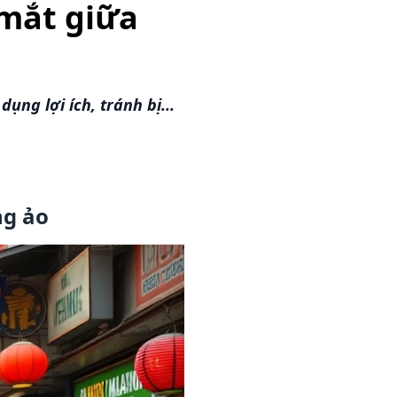
 mắt giữa
ng lợi ích, tránh bị...
ng ảo