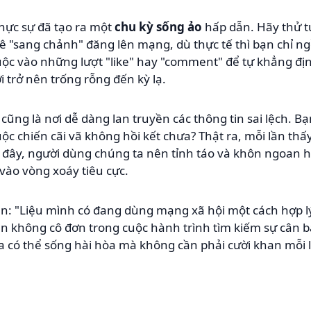
hực sự đã tạo ra một
chu kỳ sống ảo
hấp dẫn. Hãy thử t
ê "sang chảnh" đăng lên mạng, dù thực tế thì bạn chỉ ngồ
huộc vào những lượt "like" hay "comment" để tự khẳng địn
 trở nên trống rỗng đến kỳ lạ.
cũng là nơi dễ dàng lan truyền các thông tin sai lệch. B
ộc chiến cãi vã không hồi kết chưa? Thật ra, mỗi lần thấ
 Ở đây, người dùng chúng ta nên tỉnh táo và khôn ngoan h
 vào vòng xoáy tiêu cực.
hân: "Liệu mình có đang dùng mạng xã hội một cách hợp l
n không cô đơn trong cuộc hành trình tìm kiếm sự cân b
a có thể sống hài hòa mà không cần phải cười khan mỗi