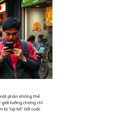
h một phần không thể
ế giới tưởng chừng chỉ
 bị "úp bô" bởi cuộc