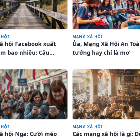
 HỘI
MẠNG XÃ HỘI
ã hội Facebook xuất
Ủa, Mạng Xã Hội An Toà
ăm bao nhiêu: Câu
tưởng hay chỉ là mơ
 bất ngờ phía sau
 HỘI
MẠNG XÃ HỘI
ã hội Nga: Cười méo
Các mạng xã hội là gì: Đ