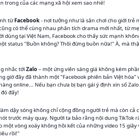
 trong của các mạng xã hội xem sao nhé!
ình từ
Facebook
- nơi tưởng như là sân chơi cho giới trẻ 
 cũng có thể cùng nhau phân tích drama mới nhất, từ mẹ
ời dùng tại Việt Nam, Facebook cho thấy sức mạnh không
một status "Buồn không? Thôi đừng buồn nữa!" À, mà thật
ng nhắc tới
Zalo
– một ứng viên sáng giá không kém phần 
g giờ đây đã thành một "Facebook phiên bản Việt hóa" v
àng online... Nếu bạn chưa bị bạn gái ý định xin số Zalo "
 đó đấy!
làm dậy sóng không chỉ cộng đồng người trẻ mà còn cả
ót trước máy quay. Người ta bảo rằng nội dung TikTok 
vào một vòng xoáy không hồi kết của những video 15 giây
êu rồi!"