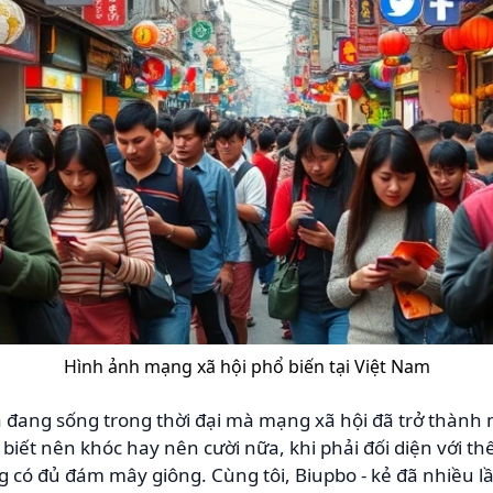
Hình ảnh mạng xã hội phổ biến tại Việt Nam
ta đang sống trong thời đại mà mạng xã hội đã trở thàn
g biết nên khóc hay nên cười nữa, khi phải đối diện với th
có đủ đám mây giông. Cùng tôi, Biupbo - kẻ đã nhiều lần