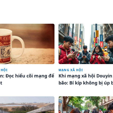
 HỘI
MẠNG XÃ HỘI
n: Đọc hiểu cõi mạng để
Khi mạng xã hội Douyin
t
bão: Bí kíp không bị úp 