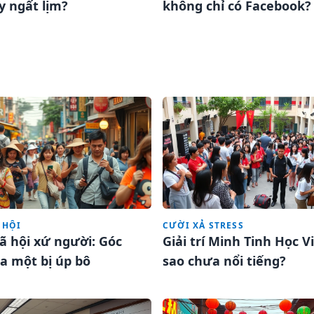
y ngất lịm?
không chỉ có Facebook?
 HỘI
CƯỜI XẢ STRESS
ã hội xứ người: Góc
Giải trí Minh Tinh Học V
a một bị úp bô
sao chưa nổi tiếng?