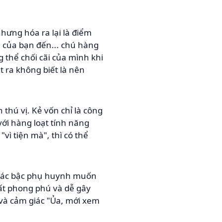
nhưng hóa ra lại là điểm
 của bạn đến... chú hàng
 thể chối cãi của mình khi
 ra không biết là nên
thú vị. Kẻ vốn chỉ là công
ới hàng loạt tính năng
vì tiện mà", thì có thể
 các bậc phụ huynh muốn
rất phong phú và dễ gây
 và cảm giác "Ủa, mới xem