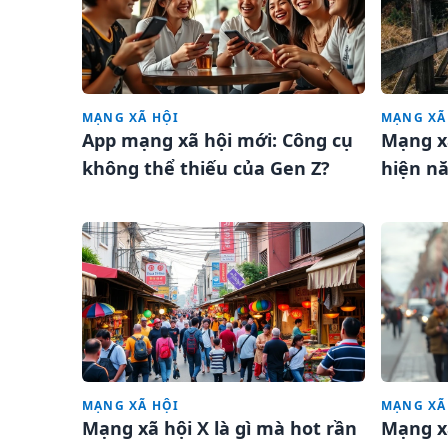
MẠNG XÃ HỘI
MẠNG XÃ
App mạng xã hội mới: Công cụ
Mạng x
không thể thiếu của Gen Z?
hiện n
chuyện
MẠNG XÃ HỘI
MẠNG XÃ
Mạng xã hội X là gì mà hot rần
Mạng x