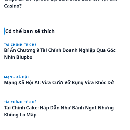
Casino?
Có thể bạn sẽ thích
TÀI CHÍNH TÉ GHẾ
Bí Ẩn Chương 9 Tài Chính Doanh Nghiệp Qua Góc
Nhìn Biupbo
MẠNG XÃ HỘI
Mạng Xã Hội AI: Vừa Cười Vỡ Bụng Vừa Khóc Dở
TÀI CHÍNH TÉ GHẾ
Tài Chính Cake: Hấp Dẫn Như Bánh Ngọt Nhưng
Không Lo Mập