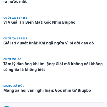
ra nước mắt
CƯỜI XẢ STRESS
VTV Giải Trí Biến Mất: Góc Nhìn Biupbo
CƯỜI XẢ STRESS
Giải trí duyệt khải: Khi ngã ngửa vì bị đời dạy dỗ
CƯỜI VỠ BÔ
Tâm lý đàn ông khi im lặng: Giải mã không nói không
có nghĩa là không biết
MẠNG XÃ HỘI
Mạng xã hội văn nghị luận: Góc nhìn từ Biupbo