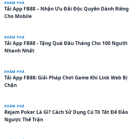
KHÁM PHÁ
Tải App FB88 – Nhận Ưu Đãi Độc Quyền Dành Riêng
Cho Mobile
KHÁM PHÁ
Tải App FB88 - Tặng Quà Đầu Tháng Cho 100 Người
Nhanh Nhất
KHÁM PHÁ
Tải App FB88: Giải Pháp Chơi Game Khi Link Web Bị
Chặn
KHÁM PHÁ
Rejam Poker Là Gì? Cách Sử Dụng Cú Tố Tất Để Đảo
Ngược Thế Trận