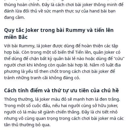
thùng hoàn chỉnh. Đây là cách chơi bài joker thông minh để
đánh lừa đối thủ về sức mạnh thực sự của hand bài bạn
đang cầm.
Quy tắc Joker trong bài Rummy và tiến lên
miền Bắc
Với bài Rummy, lá Joker được dùng để hoàn thiện các tập
hợp bài. Còn trong một số biến thể Tiến lên, quân Joker có
thể dùng để chặn bất kỳ quân bài lẻ nào hoặc dùng để "cứu"
người chơi khi không còn quân bài hợp lệ. Nắm rõ luật địa
phương là yếu tố then chốt trong
cách chơi bài joker
để
tránh những tranh cãi không đáng có.
Cách tính điểm và thứ tự ưu tiên của chú hề
Thông thường, lá Joker màu đỏ sẽ mạnh hơn lá đen trắng.
Trong một số cuộc đấu, nếu hai người cùng sở hữu Joker,
người có lá màu sẽ giành chiến thắng. Đây là chi tiết nhỏ
nhưng vô cùng quan trọng trong
cách chơi bài joker
mà các
tân thủ thường bỏ qua.