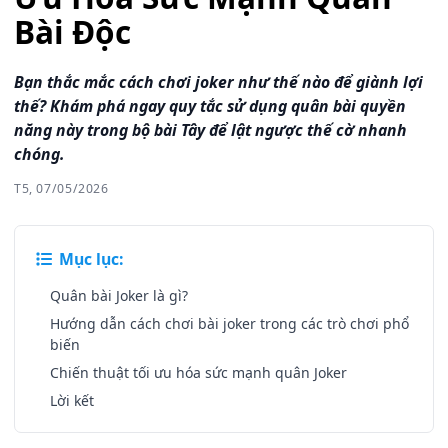
Bài Độc
Bạn thắc mắc cách chơi joker như thế nào để giành lợi
thế? Khám phá ngay quy tắc sử dụng quân bài quyền
năng này trong bộ bài Tây để lật ngược thế cờ nhanh
chóng.
T5, 07/05/2026
Mục lục:
Quân bài Joker là gì?
Hướng dẫn cách chơi bài joker trong các trò chơi phổ
biến
Chiến thuật tối ưu hóa sức mạnh quân Joker
Lời kết