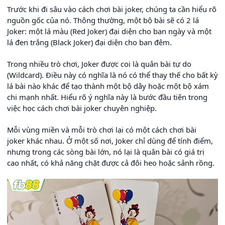
Trước khi đi sâu vào
cách chơi bài joker
, chúng ta cần hiểu rõ
nguồn gốc của nó. Thông thường, một bộ bài sẽ có 2 lá
Joker: một lá màu (Red Joker) đại diện cho ban ngày và một
lá đen trắng (Black Joker) đại diện cho ban đêm.
Trong nhiều trò chơi, Joker được coi là quân bài tự do
(Wildcard). Điều này có nghĩa là nó có thể thay thế cho bất kỳ
lá bài nào khác để tạo thành một bộ dây hoặc một bộ xám
chi mạnh nhất. Hiểu rõ ý nghĩa này là bước đầu tiên trong
việc học cách chơi bài joker chuyên nghiệp.
Mỗi vùng miền và mỗi trò chơi lại có một
cách chơi bài
joker
khác nhau. Ở một số nơi, Joker chỉ dùng để tính điểm,
nhưng trong các sòng bài lớn, nó lại là quân bài có giá trị
cao nhất, có khả năng chặt được cả đôi heo hoặc sảnh rồng.