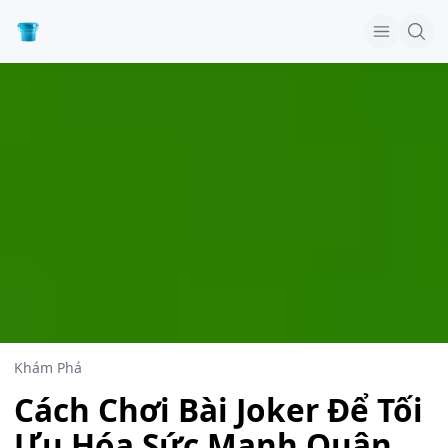
Khám Phá
Cách Chơi Bài Joker Để Tối
Ưu Hóa Sức Mạnh Quân