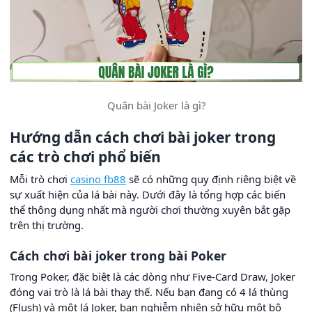
Quân bài Joker là gì?
Hướng dẫn cách chơi bài joker trong
các trò chơi phổ biến
Mỗi trò chơi
casino fb88
sẽ có những quy định riêng biệt về
sự xuất hiện của lá bài này. Dưới đây là tổng hợp các biến
thể thông dụng nhất mà người chơi thường xuyên bắt gặp
trên thị trường.
Cách chơi bài joker trong bài Poker
Trong Poker, đặc biệt là các dòng như Five-Card Draw, Joker
đóng vai trò là lá bài thay thế. Nếu bạn đang có 4 lá thùng
(Flush) và một lá Joker, bạn nghiễm nhiên sở hữu một bộ