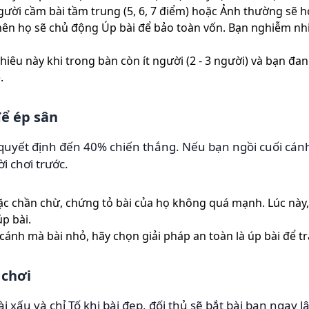
gười cầm bài tầm trung (5, 6, 7 điểm) hoặc Ảnh thường sẽ 
nên họ sẽ chủ động Úp bài để bảo toàn vốn. Bạn nghiễm nhi
hiêu này khi trong bàn còn ít người (2 - 3 người) và bạn đang
.
để ép sân
g quyết định đến 40% chiến thắng. Nếu bạn ngồi cuối cánh
i chơi trước.
ặc chần chừ, chứng tỏ bài của họ không quá mạnh. Lúc này,
p bài.
cánh mà bài nhỏ, hãy chọn giải pháp an toàn là úp bài để t
 chơi
i xấu và chỉ Tố khi bài đẹp, đối thủ sẽ bắt bài bạn ngay l