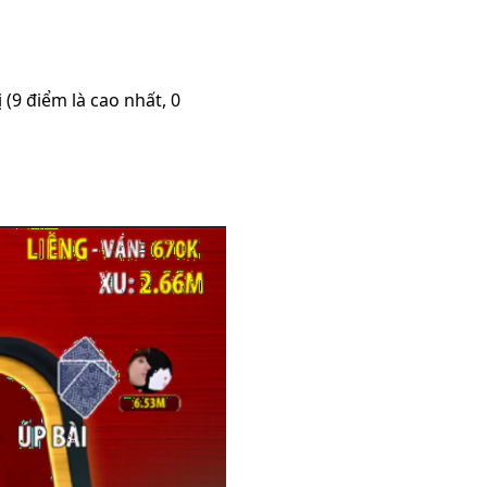
 (9 điểm là cao nhất, 0