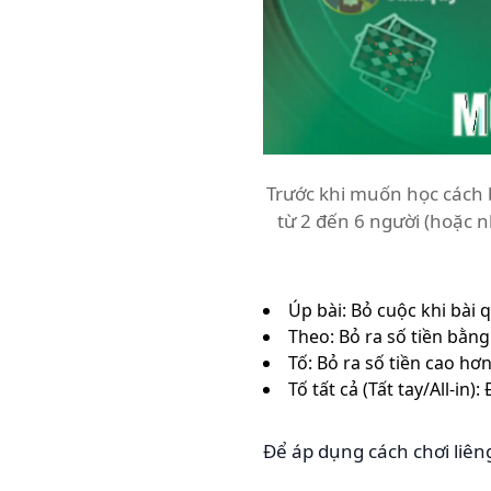
Trước khi muốn học cách bị
từ 2 đến 6 người (hoặc nh
Úp bài: Bỏ cuộc khi bài 
Theo: Bỏ ra số tiền bằng
Tố: Bỏ ra số tiền cao hơ
Tố tất cả (Tất tay/All-in)
Để áp dụng cách chơi liên