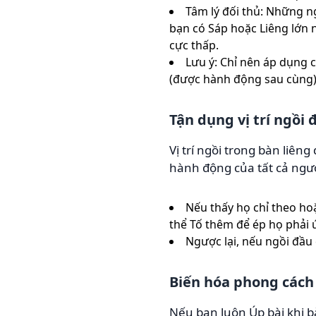
Tâm lý đối thủ: Những n
bạn có Sáp hoặc Liêng lớn 
cực thấp.
Lưu ý: Chỉ nên áp dụng c
(được hành động sau cùng)
Tận dụng vị trí ngồi 
Vị trí ngồi trong bàn liên
hành động của tất cả ngườ
Nếu thấy họ chỉ theo ho
thể Tố thêm để ép họ phải ú
Ngược lại, nếu ngồi đầu 
Biến hóa phong cách
Nếu bạn luôn Úp bài khi bà