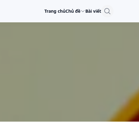
Trang chủ
Chủ đề
Bài viết