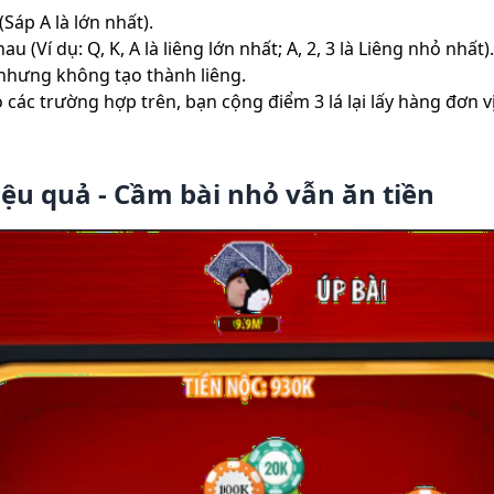
(Sáp A là lớn nhất).
hau (Ví dụ: Q, K, A là liêng lớn nhất; A, 2, 3 là Liêng nhỏ nhất).
K) nhưng không tạo thành liêng.
các trường hợp trên, bạn cộng điểm 3 lá lại lấy hàng đơn vị
iệu quả - Cầm bài nhỏ vẫn ăn tiền