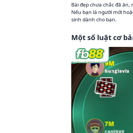
Bài đẹp chưa chắc đã ăn,
Nếu bạn là người mới hoặc
sinh dành cho bạn.
Một số luật cơ bả