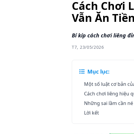
Cách Chơi 
Vẫn Ăn Tiề
Bí kíp cách chơi liêng đ
T7, 23/05/2026
Mục lục:
Một số luật cơ bản củ
Cách chơi liêng hiệu q
Những sai lầm cần né 
Lời kết