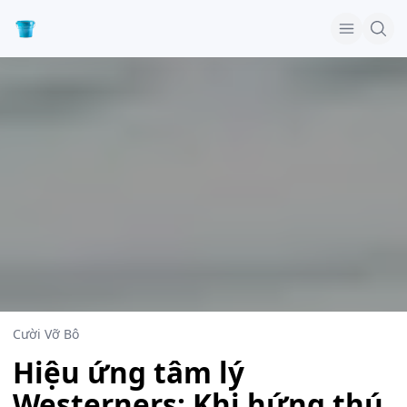
Cười Vỡ Bô
Hiệu ứng tâm lý
Westerners: Khi hứng thú