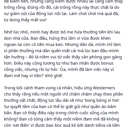
để kiếm tiền, nhưng càng kiếm được nhiều lại càng cảm thấy
trống rỗng. Đúng rồi đó, cái trống rỗng này thực chất là do
sự giảm sút của động lực nội tại. Làm chơi chơi mà quá đà,
tự dưng thấy mất vui!
Nhớ lúc nhỏ, mình hay được bố mẹ hứa thưởng tiền khi lau
dọn nhà cửa. Ban đầu, hứng thú lắm vì vừa được khen
ngoan lại còn có tiền mua kẹo. Nhưng dần dà, mình chỉ làm
vì phần thưởng mà dần quên mất cái mà lúc ban đầu mình
tận hưởng – đó là niềm vui từ việc thấy căn phòng gọn gàng
hơn. Điều này cũng tương tự như bạn nhận được bonus
công việc, nhưng rồi tự hỏi: 'Ủa, mình đã làm việc này vì
đam mê hay vì tiền?' Khó ghê!
Trong bối cảnh tham vọng cá nhân, hiệu ứng Westerners
cho thấy rằng nếu một người chỉ chăm chăm chạy theo phần
thưởng vật chất, động lực lâu dài sẽ như 'bong bóng xì hơi'.
Sự quyết tâm của bạn có thể bị giặt giũ như quần áo bám
bẩn. Bạn có thấy điều này trong chính cuộc sống của mình
không? Bạn có từng cảm thấy một niềm đam mê đã không
còn 'xẹt điện' vì được bao bọc quá kỹ bởi danh tiếng và tiền