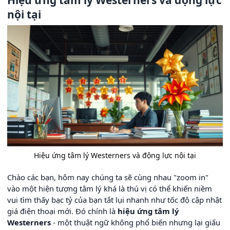
Hiệu ứng tâm lý Westerners và động lực
nội tại
Hiệu ứng tâm lý Westerners và động lực nội tại
Chào các bạn, hôm nay chúng ta sẽ cùng nhau "zoom in"
vào một hiện tượng tâm lý khá là thú vị có thể khiến niềm
vui tìm thấy bạc tỷ của bạn tắt lụi nhanh như tốc độ cập nhật
giá điện thoại mới. Đó chính là
hiệu ứng tâm lý
Westerners
- một thuật ngữ không phổ biến nhưng lại giấu