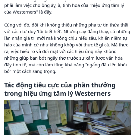
phải làm việc cho ông ấy, à, tinh hoa của "hiệu ứng tâm lý
của Westerners" là đấy.
Cùng với đó, đôi khi không thiếu những pha tự tin thừa thãi
với cách tư duy 'tôi biết hết'. Nhưng cay đắng thay, có những
lần nhận giá trị mới mà không chịu hiểu sâu, khiến niềm tự
hào của mình cứ như không khớp với thực tế gì cả. Mà thực
ra, việc hiểu rõ và đối mặt với các hiệu ứng này không
những giúp bạn bớt ngây thơ trước sự xâm lược văn hóa
đầy tinh tế, mà còn làm tăng khả năng “ngẩng đầu lên khỏi
bô” một cách sang trọng.
Tác động tiêu cực của phần thưởng
trong hiệu ứng tâm lý Westerners