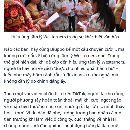
Hiệu ứng tâm lý Westerners trong sự khác biệt văn hóa
Nào các bạn, hãy cùng Biupbo kể một câu chuyện cười... mà
không cười nổi về hiệu ứng tâm lý Westerners nhé. Trong
thế giới hiện đại, khi đề cập đến hiệu ứng tâm lý Westerners,
người ta hay nói về cách 'được cho nhiều quá thành hư' –
kiểu như mấy hôm rảnh rỗi cứ đi xin Visa nước ngoài mà
không cần lý do chính đáng ấy.
Theo một vài video phân tích trên TikTok, người ta cho rằng,
người phương Tây hoàn toàn thoải mái khi cười ngọt ngào
và nhận tiền thưởng như cún, nhưng rồi lại 'ừm... mình thấy
hơi... tởm'. Ví dụ dân dã nhé, tưởng tượng bạn nhận cả mớ
tiền thưởng khi làm việc ở công ty, cuối tháng về nhà lại
chẳng muốn chơi đàn guitar - hoạt động từng là đam mê