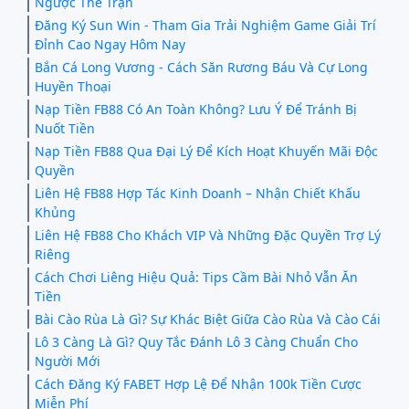
Ngược Thế Trận
Đăng Ký Sun Win - Tham Gia Trải Nghiệm Game Giải Trí
Đỉnh Cao Ngay Hôm Nay
Bắn Cá Long Vương - Cách Săn Rương Báu Và Cự Long
Huyền Thoại
Nạp Tiền FB88 Có An Toàn Không? Lưu Ý Để Tránh Bị
Nuốt Tiền
Nạp Tiền FB88 Qua Đại Lý Để Kích Hoạt Khuyến Mãi Độc
Quyền
Liên Hệ FB88 Hợp Tác Kinh Doanh – Nhận Chiết Khấu
Khủng
Liên Hệ FB88 Cho Khách VIP Và Những Đặc Quyền Trợ Lý
Riêng
Cách Chơi Liêng Hiệu Quả: Tips Cầm Bài Nhỏ Vẫn Ăn
Tiền
Bài Cào Rùa Là Gì? Sự Khác Biệt Giữa Cào Rùa Và Cào Cái
Lô 3 Càng Là Gì? Quy Tắc Đánh Lô 3 Càng Chuẩn Cho
Người Mới
Cách Đăng Ký FABET Hợp Lệ Để Nhận 100k Tiền Cược
Miễn Phí