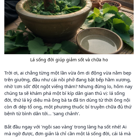
Lá sống đời giúp giảm sốt và chữa ho
Trời ơi, ai chẳng từng một lần vừa ôm di động vừa nằm bẹp
trên giường, đầu như cái nồi phở đang bật bếp hầm xương,
nhờ 'cơn sốt' đột ngột viếng thăm? Nhưng đừng lo, hôm nay
chúng ta sẽ khám phá một bí kíp dân gian thú vị: lá sống
đời, thứ lá kỳ diệu mà ông bà ta đã tin dùng từ thời ông nội
còn đi dép tổ ong, một phương thuốc bí truyền chữa đủ thứ
bệnh từ bình dân tới... 'sang chảnh'.
Bắt đầu ngay với 'ngôi sao vàng' trong làng hạ sốt nhé! Ai
mà ngờ được, đơn giản là chỉ cần một lá sống đời, cái lá mà