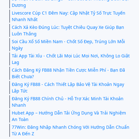
Dương
Livescore Cúp C1 Đêm Nay: Cập Nhật Tỷ Số Trực Tuyến
Nhanh Nhất
Cách Xả Kèo Đúng Lúc: Tuyệt Chiêu Quay Xe Giúp Bạn
Luôn Thắng
Soi Cầu Xổ Số Miền Nam - Chốt Số Đẹp, Trúng Lớn Mỗi
Ngày
Tải App Tài Xỉu - Chốt Lãi Mọi Lúc Mọi Nơi, Không Lo Giật
Lag
Cách Đăng Ký FB88 Nhận Tiền Cược Miễn Phí - Bạn Đã
Biết Chưa?
Đăng Ký FB88 - Cách Thiết Lập Bảo Vệ Tài Khoản Ngay
Lập Tức
Đăng Ký FB88 Chính Chủ - Hỗ Trợ Xác Minh Tài Khoản
Nhanh
Hubet App – Hướng Dẫn Tải Ứng Dụng Và Trải Nghiệm
An Toàn
77Win: Đăng Nhập Nhanh Chóng Với Hướng Dẫn Chuẩn
Từ A Đến Z