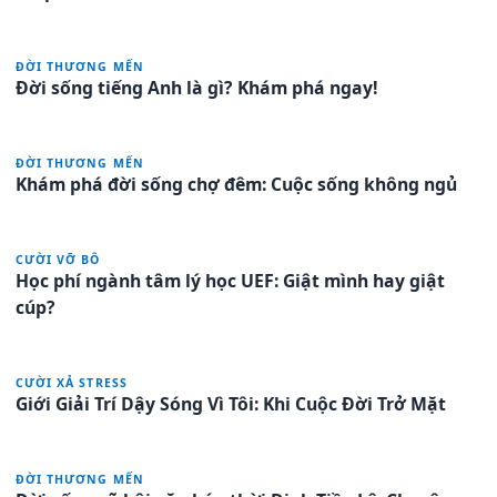
ĐỜI THƯƠNG MẾN
Đời sống tiếng Anh là gì? Khám phá ngay!
ĐỜI THƯƠNG MẾN
Khám phá đời sống chợ đêm: Cuộc sống không ngủ
CƯỜI VỠ BÔ
Học phí ngành tâm lý học UEF: Giật mình hay giật
cúp?
CƯỜI XẢ STRESS
Giới Giải Trí Dậy Sóng Vì Tôi: Khi Cuộc Đời Trở Mặt
ĐỜI THƯƠNG MẾN