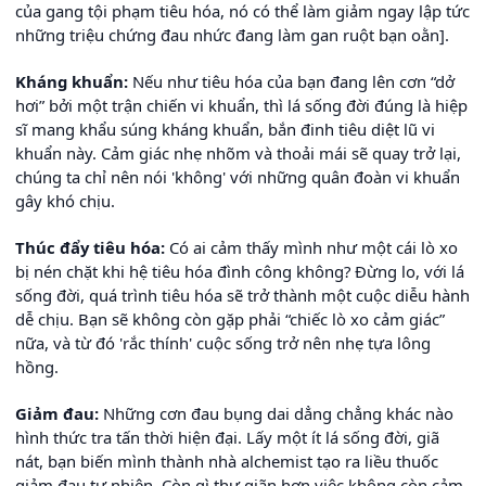
của gang tội phạm tiêu hóa, nó có thể làm giảm ngay lập tức
những triệu chứng đau nhức đang làm gan ruột bạn oằn].
Kháng khuẩn:
Nếu như tiêu hóa của bạn đang lên cơn “dở
hơi” bởi một trận chiến vi khuẩn, thì lá sống đời đúng là hiệp
sĩ mang khẩu súng kháng khuẩn, bắn đinh tiêu diệt lũ vi
khuẩn này. Cảm giác nhẹ nhõm và thoải mái sẽ quay trở lại,
chúng ta chỉ nên nói 'không' với những quân đoàn vi khuẩn
gây khó chịu.
Thúc đẩy tiêu hóa:
Có ai cảm thấy mình như một cái lò xo
bị nén chặt khi hệ tiêu hóa đình công không? Đừng lo, với lá
sống đời, quá trình tiêu hóa sẽ trở thành một cuộc diễu hành
dễ chịu. Bạn sẽ không còn gặp phải “chiếc lò xo cảm giác”
nữa, và từ đó 'rắc thính' cuộc sống trở nên nhẹ tựa lông
hồng.
Giảm đau:
Những cơn đau bụng dai dẳng chẳng khác nào
hình thức tra tấn thời hiện đại. Lấy một ít lá sống đời, giã
nát, bạn biến mình thành nhà alchemist tạo ra liều thuốc
giảm đau tự nhiên. Còn gì thư giãn hơn việc không còn cảm