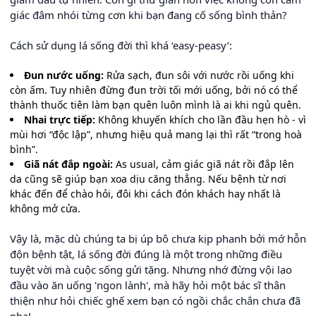
giác đâm nhói từng cơn khi bạn đang cố sống bình thản?
Cách sử dụng lá sống đời thì khá ‘easy-peasy’:
Đun nước uống:
Rửa sạch, đun sôi với nước rồi uống khi
còn ấm. Tuy nhiên đừng đun trời tối mới uống, bởi nó có thể
thành thuốc tiên làm bạn quên luôn mình là ai khi ngủ quên.
Nhai trực tiếp:
Không khuyến khích cho lần đầu hẹn hò - vì
mùi hơi “độc lập”, nhưng hiệu quả mang lại thì rất “trong hoà
bình”.
Giã nát đắp ngoài:
As usual, cảm giác giã nát rồi đắp lên
da cũng sẽ giúp bạn xoa dịu căng thẳng. Nếu bệnh từ nơi
khác đến để chào hỏi, đôi khi cách đón khách hay nhất là
không mở cửa.
Vậy là, mặc dù chúng ta bị úp bô chưa kịp phanh bởi mớ hỗn
độn bệnh tật, lá sống đời đúng là một trong những điều
tuyệt vời mà cuộc sống gửi tặng. Nhưng nhớ đừng vội lao
đầu vào ăn uống 'ngon lành', mà hãy hỏi một bác sĩ thân
thiện như hỏi chiếc ghế xem bạn có ngồi chắc chắn chưa đã