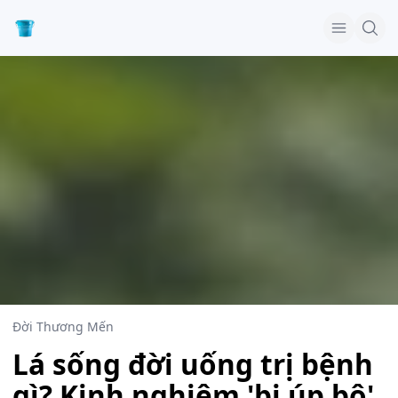
Đời Thương Mến
Lá sống đời uống trị bệnh
gì? Kinh nghiệm 'bị úp bô'