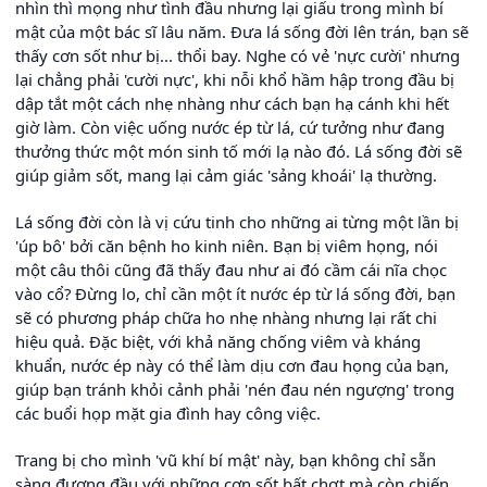
nhìn thì mọng như tình đầu nhưng lại giấu trong mình bí
mật của một bác sĩ lâu năm. Đưa lá sống đời lên trán, bạn sẽ
thấy cơn sốt như bị... thổi bay. Nghe có vẻ 'nực cười' nhưng
lại chẳng phải 'cười nực', khi nỗi khổ hầm hập trong đầu bị
dập tắt một cách nhẹ nhàng như cách bạn hạ cánh khi hết
giờ làm. Còn việc uống nước ép từ lá, cứ tưởng như đang
thưởng thức một món sinh tố mới lạ nào đó. Lá sống đời sẽ
giúp giảm sốt, mang lại cảm giác 'sảng khoái' lạ thường.
Lá sống đời còn là vị cứu tinh cho những ai từng một lần bị
'úp bô' bởi căn bệnh ho kinh niên. Bạn bị viêm họng, nói
một câu thôi cũng đã thấy đau như ai đó cầm cái nĩa chọc
vào cổ? Đừng lo, chỉ cần một ít nước ép từ lá sống đời, bạn
sẽ có phương pháp chữa ho nhẹ nhàng nhưng lại rất chi
hiệu quả. Đặc biệt, với khả năng chống viêm và kháng
khuẩn, nước ép này có thể làm dịu cơn đau họng của bạn,
giúp bạn tránh khỏi cảnh phải 'nén đau nén ngượng' trong
các buổi họp mặt gia đình hay công việc.
Trang bị cho mình 'vũ khí bí mật' này, bạn không chỉ sẵn
sàng đương đầu với những cơn sốt bất chợt mà còn chiến