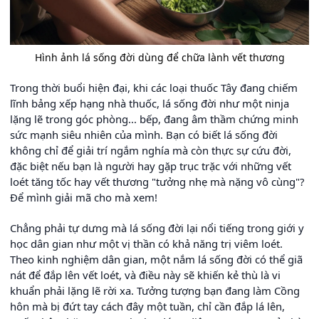
Hình ảnh lá sống đời dùng để chữa lành vết thương
Trong thời buổi hiện đại, khi các loại thuốc Tây đang chiếm
lĩnh bảng xếp hạng nhà thuốc, lá sống đời như một ninja
lặng lẽ trong góc phòng... bếp, đang âm thầm chứng minh
sức mạnh siêu nhiên của mình. Bạn có biết lá sống đời
không chỉ để giải trí ngắm nghía mà còn thực sự cứu đời,
đặc biệt nếu bạn là người hay gặp trục trặc với những vết
loét tăng tốc hay vết thương "tưởng nhẹ mà nặng vô cùng"?
Để mình giải mã cho mà xem!
Chẳng phải tự dưng mà lá sống đời lại nổi tiếng trong giới y
học dân gian như một vị thần có khả năng trị viêm loét.
Theo kinh nghiệm dân gian, một nắm lá sống đời có thể giã
nát để đắp lên vết loét, và điều này sẽ khiến kẻ thù là vi
khuẩn phải lặng lẽ rời xa. Tưởng tượng bạn đang làm Cồng
hôn mà bị đứt tay cách đây một tuần, chỉ cần đắp lá lên,