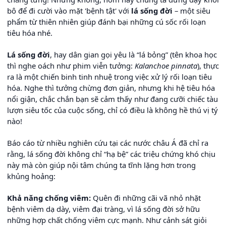
bô để đi cười vào mặt 'bệnh tật' với
lá sống đời
– một siêu
phẩm từ thiên nhiên giúp đánh bại những cú sốc rối loạn
tiêu hóa nhé.
Lá sống đời
, hay dân gian gọi yêu là “lá bỏng” (tên khoa học
thì nghe oách như phim viễn tưởng:
Kalanchoe pinnata
), thực
ra là một chiến binh tinh nhuệ trong việc xử lý rối loạn tiêu
hóa. Nghe thì tưởng chừng đơn giản, nhưng khi hệ tiêu hóa
nổi giận, chắc chắn bạn sẽ cảm thấy như đang cưỡi chiếc tàu
lượn siêu tốc của cuộc sống, chỉ có điều là không hề thú vị tý
nào!
Báo cáo từ nhiều nghiên cứu tại các nước châu Á đã chỉ ra
rằng, lá sống đời không chỉ “hạ bệ” các triệu chứng khó chịu
này mà còn giúp nội tâm chúng ta tĩnh lặng hơn trong
khủng hoảng:
Khả năng chống viêm:
Quên đi những cãi vã nhỏ nhặt
bệnh viêm dạ dày, viêm đại tràng, vì lá sống đời sở hữu
những hợp chất chống viêm cực mạnh. Như cảnh sát giỏi