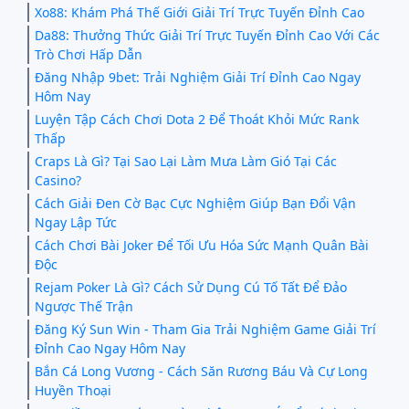
Xo88: Khám Phá Thế Giới Giải Trí Trực Tuyến Đỉnh Cao
Da88: Thưởng Thức Giải Trí Trực Tuyến Đỉnh Cao Với Các
Trò Chơi Hấp Dẫn
Đăng Nhập 9bet: Trải Nghiệm Giải Trí Đỉnh Cao Ngay
Hôm Nay
Luyện Tập Cách Chơi Dota 2 Để Thoát Khỏi Mức Rank
Thấp
Craps Là Gì? Tại Sao Lại Làm Mưa Làm Gió Tại Các
Casino?
Cách Giải Đen Cờ Bạc Cực Nghiệm Giúp Bạn Đổi Vận
Ngay Lập Tức
Cách Chơi Bài Joker Để Tối Ưu Hóa Sức Mạnh Quân Bài
Độc
Rejam Poker Là Gì? Cách Sử Dụng Cú Tố Tất Để Đảo
Ngược Thế Trận
Đăng Ký Sun Win - Tham Gia Trải Nghiệm Game Giải Trí
Đỉnh Cao Ngay Hôm Nay
Bắn Cá Long Vương - Cách Săn Rương Báu Và Cự Long
Huyền Thoại