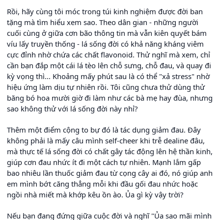
Rồi, hãy cùng tôi móc trong túi kinh nghiệm được đời ban
tặng mà tìm hiểu xem sao. Theo dân gian - những người
cuối cùng ở giữa cơn bão thông tin mà vẫn kiên quyết bám
víu lấy truyền thống - lá sống đời có khả năng kháng viêm
cực đỉnh nhờ chứa các chất flavonoid. Thử nghĩ mà xem, chỉ
cần bạn đắp một cái lá tèo lên chỗ sưng, chỗ đau, và quay đi
kỳ vọng thì... Khoảng mấy phút sau là có thể "xả stress" nhờ
hiệu ứng làm dịu tự nhiên rồi. Tôi cũng chưa thử dùng thử
băng bó hoa mười giờ đi làm như các bà mẹ hay đùa, nhưng
sao không thử với lá sống đời này nhỉ?
Thêm một điểm cộng to bự đó là tác dụng giảm đau. Đây
không phải là mấy câu mình self-cheer khi trễ dealine đâu,
mà thực tế lá sống đời có chất gây tác động lên hệ thần kinh,
giúp cơn đau nhức ít đi một cách tự nhiên. Mạnh lắm gấp
bao nhiêu lần thuốc giảm đau từ cọng cây ai đó, nó giúp anh
em mình bớt căng thẳng mỗi khi đầu gối đau nhức hoặc
ngồi nhà miết mà khớp kêu ồn ào. Ủa gì kỳ vậy trời?
Nếu bạn đang đứng giữa cuộc đời và nghĩ "Ủa sao mãi mình