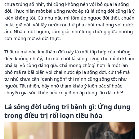
chưa trúng số nhỉ", thì cũng không nên vội bỏ qua lá sống
đời. Thực hiện một bài uống nước ép từ lá sống đời cũng là ý
kiến không tồi. Cứ như nấu mì tôm úp ngược đời thôi, chuẩn
bị lá, giã nát, vắt lấy nước rồi thử pha chút mật ong với nước
ấm. Nhấp một ngụm, cảm giác như lưng chừng giữa những
cơn mộng mơ và đời thực.
Thật ra mà nói, khi thấm đời này là một tập hợp của những
điều không như ý, thì một chút lá sống riêng cho mình khám
phá lại vô cùng đáng giá. Chả mong chờ gì hơn là một lần
phó mã ra bãi biển với chai nước ép lá sống đời, cứ thế mà
tự nhủ chưa cần "danh ngôn" thì mình cũng sống tốt như
người. Tất nhiên, hãy nhớ tham khảo ý kiến bác sĩ hoặc
chuyên gia sức khỏe nếu có ý định áp dụng lâu dài nhé!
Lá sống đời uống trị bệnh gì: Ứng dụng
trong điều trị rối loạn tiêu hóa