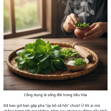
Công dụng lá sống đời trong tiêu hóa
Đã bao giờ bạn gặp pha “úp bô xã hội” chưa? Ừ thì ai mà
chẳng từng! Nhưng không, hôm nay chúng ta đứng dậy khỏi