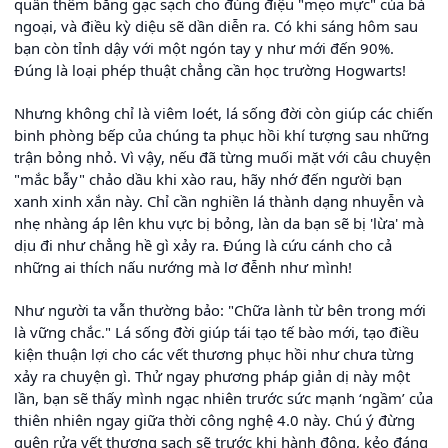
quấn thêm băng gạc sạch cho đúng điệu "mẹo mực" của bà
ngoại, và điều kỳ diệu sẽ dần diễn ra. Có khi sáng hôm sau
bạn còn tỉnh dậy với một ngón tay y như mới đến 90%.
Đúng là loại phép thuật chẳng cần học trường Hogwarts!
Nhưng không chỉ là viêm loét, lá sống đời còn giúp các chiến
binh phòng bếp của chúng ta phục hồi khí tượng sau những
trận bỏng nhỏ. Vì vậy, nếu đã từng muối mặt với câu chuyện
"mắc bẫy" chảo dầu khi xào rau, hãy nhớ đến người bạn
xanh xinh xắn này. Chỉ cần nghiền lá thành dạng nhuyễn và
nhẹ nhàng áp lên khu vực bị bỏng, làn da bạn sẽ bị 'lừa' mà
dịu đi như chẳng hề gì xảy ra. Đúng là cứu cánh cho cả
những ai thích nấu nướng mà lơ đễnh như mình!
Như người ta vẫn thường bảo: "Chữa lành từ bên trong mới
là vững chắc." Lá sống đời giúp tái tạo tế bào mới, tạo điều
kiện thuận lợi cho các vết thương phục hồi như chưa từng
xảy ra chuyện gì. Thử ngay phương pháp giản dị này một
lần, bạn sẽ thấy mình ngạc nhiên trước sức mạnh ‘ngầm’ của
thiên nhiên ngay giữa thời công nghệ 4.0 này. Chú ý đừng
quên rửa vết thương sạch sẽ trước khi hành động, kẻo đáng