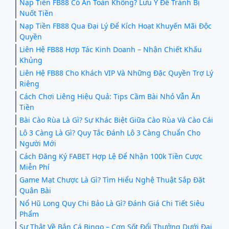
Nạp Tiền FB88 Có An Toàn Không? Lưu Ý Để Tránh Bị
Nuốt Tiền
Nạp Tiền FB88 Qua Đại Lý Để Kích Hoạt Khuyến Mãi Độc
Quyền
Liên Hệ FB88 Hợp Tác Kinh Doanh – Nhận Chiết Khấu
Khủng
Liên Hệ FB88 Cho Khách VIP Và Những Đặc Quyền Trợ Lý
Riêng
Cách Chơi Liêng Hiệu Quả: Tips Cầm Bài Nhỏ Vẫn Ăn
Tiền
Bài Cào Rùa Là Gì? Sự Khác Biệt Giữa Cào Rùa Và Cào Cái
Lô 3 Càng Là Gì? Quy Tắc Đánh Lô 3 Càng Chuẩn Cho
Người Mới
Cách Đăng Ký FABET Hợp Lệ Để Nhận 100k Tiền Cược
Miễn Phí
Game Mạt Chược Là Gì? Tìm Hiểu Nghệ Thuật Sắp Đặt
Quân Bài
Nổ Hũ Long Quy Chi Bảo Là Gì? Đánh Giá Chi Tiết Siêu
Phẩm
Sự Thật Về Bắn Cá Bingo – Cơn Sốt Đổi Thưởng Dưới Đại