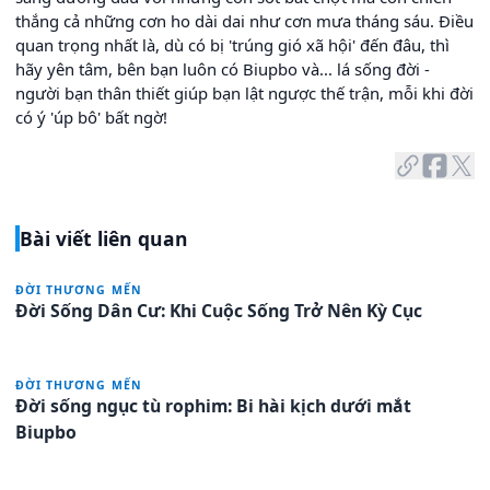
thắng cả những cơn ho dài dai như cơn mưa tháng sáu. Điều
quan trọng nhất là, dù có bị 'trúng gió xã hội' đến đâu, thì
hãy yên tâm, bên bạn luôn có Biupbo và... lá sống đời -
người bạn thân thiết giúp bạn lật ngược thế trận, mỗi khi đời
có ý 'úp bô' bất ngờ!
Bài viết liên quan
ĐỜI THƯƠNG MẾN
Đời Sống Dân Cư: Khi Cuộc Sống Trở Nên Kỳ Cục
ĐỜI THƯƠNG MẾN
Đời sống ngục tù rophim: Bi hài kịch dưới mắt
Biupbo