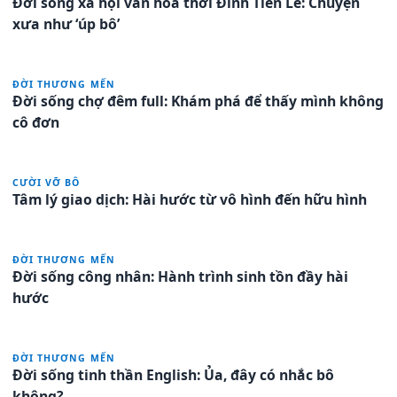
Đời sống xã hội văn hóa thời Đinh Tiền Lê: Chuyện
xưa như ‘úp bô’
ĐỜI THƯƠNG MẾN
Đời sống chợ đêm full: Khám phá để thấy mình không
cô đơn
CƯỜI VỠ BÔ
Tâm lý giao dịch: Hài hước từ vô hình đến hữu hình
ĐỜI THƯƠNG MẾN
Đời sống công nhân: Hành trình sinh tồn đầy hài
hước
ĐỜI THƯƠNG MẾN
Đời sống tinh thần English: Ủa, đây có nhắc bô
không?