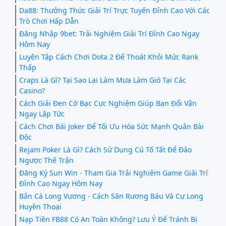
Da88: Thưởng Thức Giải Trí Trực Tuyến Đỉnh Cao Với Các
Trò Chơi Hấp Dẫn
Đăng Nhập 9bet: Trải Nghiệm Giải Trí Đỉnh Cao Ngay
Hôm Nay
Luyện Tập Cách Chơi Dota 2 Để Thoát Khỏi Mức Rank
Thấp
Craps Là Gì? Tại Sao Lại Làm Mưa Làm Gió Tại Các
Casino?
Cách Giải Đen Cờ Bạc Cực Nghiệm Giúp Bạn Đổi Vận
Ngay Lập Tức
Cách Chơi Bài Joker Để Tối Ưu Hóa Sức Mạnh Quân Bài
Độc
Rejam Poker Là Gì? Cách Sử Dụng Cú Tố Tất Để Đảo
Ngược Thế Trận
Đăng Ký Sun Win - Tham Gia Trải Nghiệm Game Giải Trí
Đỉnh Cao Ngay Hôm Nay
Bắn Cá Long Vương - Cách Săn Rương Báu Và Cự Long
Huyền Thoại
Nạp Tiền FB88 Có An Toàn Không? Lưu Ý Để Tránh Bị