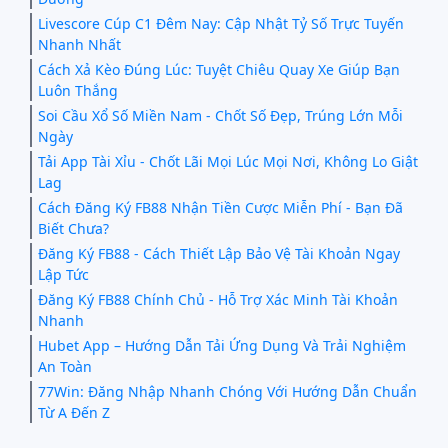
Livescore Cúp C1 Đêm Nay: Cập Nhật Tỷ Số Trực Tuyến
Nhanh Nhất
Cách Xả Kèo Đúng Lúc: Tuyệt Chiêu Quay Xe Giúp Bạn
Luôn Thắng
Soi Cầu Xổ Số Miền Nam - Chốt Số Đẹp, Trúng Lớn Mỗi
Ngày
Tải App Tài Xỉu - Chốt Lãi Mọi Lúc Mọi Nơi, Không Lo Giật
Lag
Cách Đăng Ký FB88 Nhận Tiền Cược Miễn Phí - Bạn Đã
Biết Chưa?
Đăng Ký FB88 - Cách Thiết Lập Bảo Vệ Tài Khoản Ngay
Lập Tức
Đăng Ký FB88 Chính Chủ - Hỗ Trợ Xác Minh Tài Khoản
Nhanh
Hubet App – Hướng Dẫn Tải Ứng Dụng Và Trải Nghiệm
An Toàn
77Win: Đăng Nhập Nhanh Chóng Với Hướng Dẫn Chuẩn
Từ A Đến Z