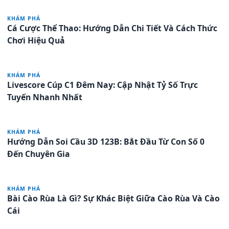
KHÁM PHÁ
Cá Cược Thể Thao: Hướng Dẫn Chi Tiết Và Cách Thức
Chơi Hiệu Quả
KHÁM PHÁ
Livescore Cúp C1 Đêm Nay: Cập Nhật Tỷ Số Trực
Tuyến Nhanh Nhất
KHÁM PHÁ
Hướng Dẫn Soi Cầu 3D 123B: Bắt Đầu Từ Con Số 0
Đến Chuyên Gia
KHÁM PHÁ
Bài Cào Rùa Là Gì? Sự Khác Biệt Giữa Cào Rùa Và Cào
Cái