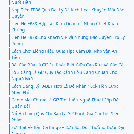
Nuốt Tiền
Nạp Tiền FB88 Qua Đại Lý Để Kích Hoạt Khuyến Mãi Độc
Quyền
Liên Hệ FB88 Hợp Tác Kinh Doanh – Nhận Chiết Khấu
Khủng
Liên Hệ FB88 Cho Khách VIP Và Những Đặc Quyền Trợ Lý
Riêng
Cách Chơi Liêng Hiệu Quả: Tips Cầm Bài Nhỏ Vẫn Ăn
Tiền
Bài Cào Rùa Là Gì? Sự Khác Biệt Giữa Cào Rùa Và Cào Cái
Lô 3 Càng Là Gì? Quy Tắc Đánh Lô 3 Càng Chuẩn Cho
Người Mới
Cách Đăng Ký FABET Hợp Lệ Để Nhận 100k Tiền Cược
Miễn Phí
Game Mạt Chược Là Gì? Tìm Hiểu Nghệ Thuật Sắp Đặt
Quân Bài
Nổ Hũ Long Quy Chi Bảo Là Gì? Đánh Giá Chi Tiết Siêu
Phẩm
Sự Thật Về Bắn Cá Bingo – Cơn Sốt Đổi Thưởng Dưới Đại
Dương