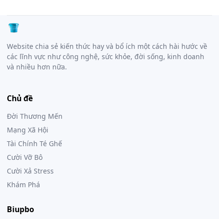
Website chia sẻ kiến thức hay và bổ ích một cách hài hước về
các lĩnh vực như công nghệ, sức khỏe, đời sống, kinh doanh
và nhiều hơn nữa.
Chủ đề
Đời Thương Mến
Mạng Xã Hội
Tài Chính Té Ghế
Cười Vỡ Bô
Cười Xả Stress
Khám Phá
Biupbo