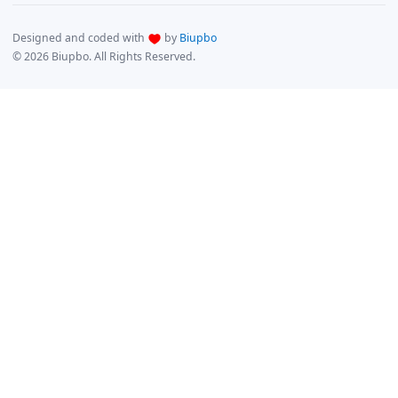
Designed and coded with
by
Biupbo
© 2026 Biupbo. All Rights Reserved.