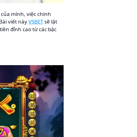
 của mình, việc chinh
Bài viết này
VSBET
sẽ lật
iền đỉnh cao từ các bậc