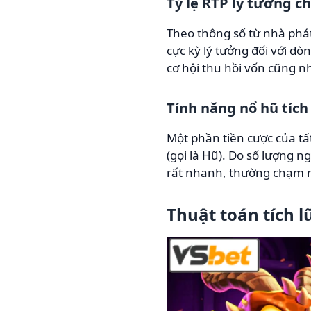
Tỷ lệ RTP lý tưởng c
Theo thông số từ nhà phá
cực kỳ lý tưởng đối với dò
cơ hội thu hồi vốn cũng 
Tính năng nổ hũ tích 
Một phần tiền cược của tấ
(gọi là Hũ). Do số lượng n
rất nhanh, thường chạm m
Thuật toán tích l