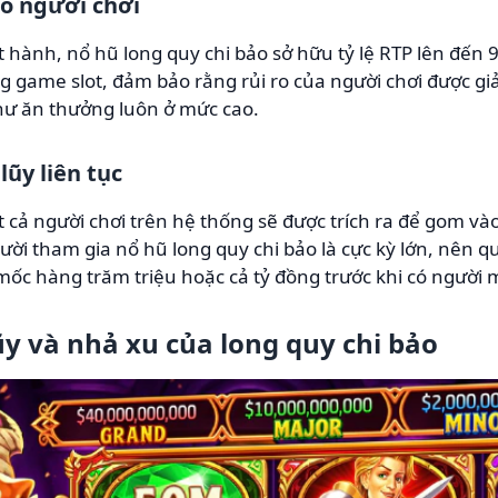
ho người chơi
t hành,
nổ hũ long quy chi bảo
sở hữu tỷ lệ RTP lên đến 
ng game slot, đảm bảo rằng rủi ro của người chơi được gi
như ăn thưởng luôn ở mức cao.
lũy liên tục
t cả người chơi trên hệ thống sẽ được trích ra để gom 
gười tham gia
nổ hũ long quy chi bảo
là cực kỳ lớn, nên 
ốc hàng trăm triệu hoặc cả tỷ đồng trước khi có người
ũy và nhả xu của long quy chi bảo