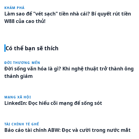
KHÁM PHÁ
Làm sao để "vét sạch" tiền nhà cái? Bí quyết rút tiền
W88 của cao thủ!
Có thể bạn sẽ thích
ĐỜI THƯƠNG MẾN
Đời sống văn hóa là gì? Khi nghệ thuật trở thành ông
thánh giám
MẠNG XÃ HỘI
LinkedIn: Đọc hiểu cõi mạng để sống sót
TÀI CHÍNH TÉ GHẾ
Báo cáo tài chính ABW: Đọc và cười trong nước mắt