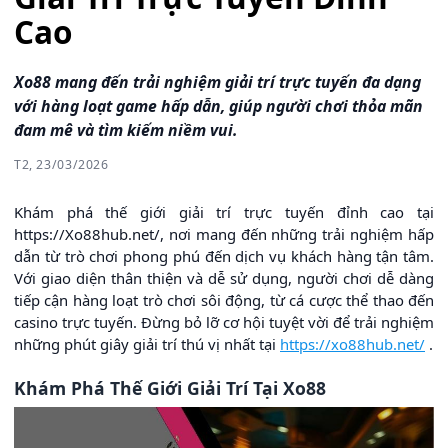
Cao
Xo88 mang đến trải nghiệm giải trí trực tuyến đa dạng
với hàng loạt game hấp dẫn, giúp người chơi thỏa mãn
đam mê và tìm kiếm niềm vui.
T2, 23/03/2026
Khám phá thế giới giải trí trực tuyến đỉnh cao tại
https://Xo88hub.net/, nơi mang đến những trải nghiệm hấp
dẫn từ trò chơi phong phú đến dịch vụ khách hàng tận tâm.
Với giao diện thân thiện và dễ sử dụng, người chơi dễ dàng
tiếp cận hàng loạt trò chơi sôi động, từ cá cược thể thao đến
casino trực tuyến. Đừng bỏ lỡ cơ hội tuyệt vời để trải nghiệm
những phút giây giải trí thú vị nhất tại
https://xo88hub.net/
.
Khám Phá Thế Giới Giải Trí Tại Xo88