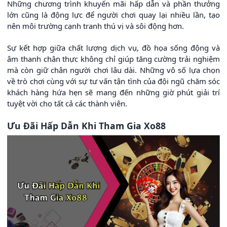
Những chương trình khuyến mãi hấp dẫn và phần thưởng
lớn cũng là động lực để người chơi quay lại nhiều lần, tạo
nên môi trường cạnh tranh thú vị và sôi động hơn.
Sự kết hợp giữa chất lượng dịch vụ, đồ họa sống động và
âm thanh chân thực không chỉ giúp tăng cường trải nghiệm
mà còn giữ chân người chơi lâu dài. Những vô số lựa chọn
về trò chơi cùng với sự tư vấn tận tình của đội ngũ chăm sóc
khách hàng hứa hẹn sẽ mang đến những giờ phút giải trí
tuyệt vời cho tất cả các thành viên.
Ưu Đãi Hấp Dẫn Khi Tham Gia Xo88