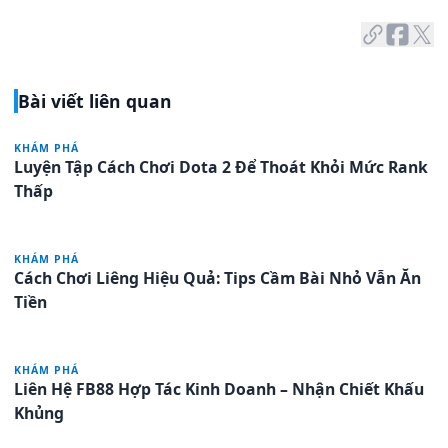
Bài viết liên quan
KHÁM PHÁ
Luyện Tập Cách Chơi Dota 2 Để Thoát Khỏi Mức Rank
Thấp
KHÁM PHÁ
Cách Chơi Liêng Hiệu Quả: Tips Cầm Bài Nhỏ Vẫn Ăn
Tiền
KHÁM PHÁ
Liên Hệ FB88 Hợp Tác Kinh Doanh – Nhận Chiết Khấu
Khủng