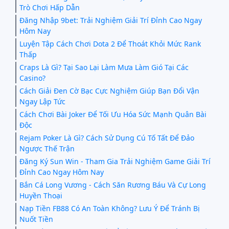
Trò Chơi Hấp Dẫn
Đăng Nhập 9bet: Trải Nghiệm Giải Trí Đỉnh Cao Ngay
Hôm Nay
Luyện Tập Cách Chơi Dota 2 Để Thoát Khỏi Mức Rank
Thấp
Craps Là Gì? Tại Sao Lại Làm Mưa Làm Gió Tại Các
Casino?
Cách Giải Đen Cờ Bạc Cực Nghiệm Giúp Bạn Đổi Vận
Ngay Lập Tức
Cách Chơi Bài Joker Để Tối Ưu Hóa Sức Mạnh Quân Bài
Độc
Rejam Poker Là Gì? Cách Sử Dụng Cú Tố Tất Để Đảo
Ngược Thế Trận
Đăng Ký Sun Win - Tham Gia Trải Nghiệm Game Giải Trí
Đỉnh Cao Ngay Hôm Nay
Bắn Cá Long Vương - Cách Săn Rương Báu Và Cự Long
Huyền Thoại
Nạp Tiền FB88 Có An Toàn Không? Lưu Ý Để Tránh Bị
Nuốt Tiền