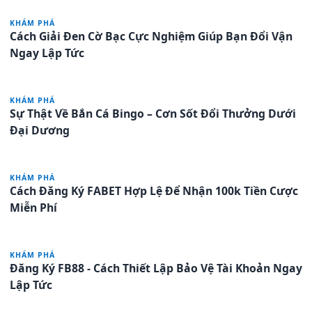
KHÁM PHÁ
Cách Giải Đen Cờ Bạc Cực Nghiệm Giúp Bạn Đổi Vận
Ngay Lập Tức
KHÁM PHÁ
Sự Thật Về Bắn Cá Bingo – Cơn Sốt Đổi Thưởng Dưới
Đại Dương
KHÁM PHÁ
Cách Đăng Ký FABET Hợp Lệ Để Nhận 100k Tiền Cược
Miễn Phí
KHÁM PHÁ
Đăng Ký FB88 - Cách Thiết Lập Bảo Vệ Tài Khoản Ngay
Lập Tức