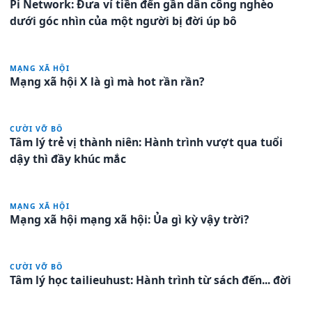
Pi Network: Đưa ví tiền đến gần dân công nghèo
dưới góc nhìn của một người bị đời úp bô
MẠNG XÃ HỘI
Mạng xã hội X là gì mà hot rần rần?
CƯỜI VỠ BÔ
Tâm lý trẻ vị thành niên: Hành trình vượt qua tuổi
dậy thì đầy khúc mắc
MẠNG XÃ HỘI
Mạng xã hội mạng xã hội: Ủa gì kỳ vậy trời?
CƯỜI VỠ BÔ
Tâm lý học tailieuhust: Hành trình từ sách đến... đời