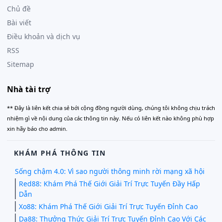
Chủ đề
Bài viết
Điều khoản và dịch vụ
RSS
Sitemap
Nhà tài trợ
** Đây là liên kết chia sẻ bới cộng đồng người dùng, chúng tôi không chịu trách
nhiệm gì về nội dung của các thông tin này. Nếu có liên kết nào không phù hợp
xin hãy báo cho admin.
KHÁM PHÁ THÔNG TIN
Sống chậm 4.0: Vì sao người thông minh rời mạng xã hội
Red88: Khám Phá Thế Giới Giải Trí Trực Tuyến Đầy Hấp
Dẫn
Xo88: Khám Phá Thế Giới Giải Trí Trực Tuyến Đỉnh Cao
Da88: Thưởng Thức Giải Trí Trực Tuyến Đỉnh Cao Với Các