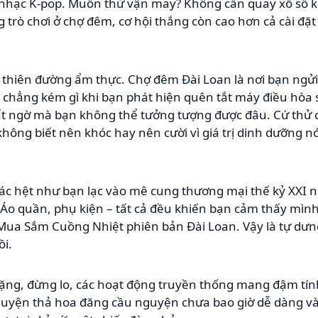
nhạc K-pop. Muốn thử vận may? Không cần quay xổ số kiế
g trò chơi ở chợ đêm, cơ hội thắng còn cao hơn cả cài đ
thiên đường ẩm thực. Chợ đêm Đài Loan là nơi bạn ngửi 
ối chẳng kém gì khi bạn phát hiện quên tắt máy điều hòa
ất ngờ mà bạn không thể tưởng tượng được đâu. Cứ thử
hông biết nên khóc hay nên cười vì giá trị dinh dưỡng 
c hệt như bạn lạc vào mê cung thương mại thế kỷ XXI nh
 Áo quần, phụ kiện – tất cả đều khiến bạn cảm thấy mìn
Mua Sắm Cuồng Nhiệt phiên bản Đài Loan. Vậy là tự dưn
ồi.
 lặng, đừng lo, các hoạt động truyền thống mang đậm tín
Chuyện thả hoa đăng cầu nguyện chưa bao giờ dễ dàng và