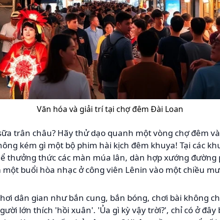
Văn hóa và giải trí tại chợ đêm Đài Loan
à sữa trân châu? Hãy thử dạo quanh một vòng chợ đêm và
vị không kém gì một bộ phim hài kịch đêm khuya! Tại các 
thể thưởng thức các màn múa lân, dàn hợp xướng đường 
một buổi hòa nhạc ở công viên Lênin vào một chiều mư
hơi dân gian như bắn cung, bắn bóng, chơi bài không chỉ 
ời lớn thích 'hồi xuân'. 'Ủa gì kỳ vậy trời?', chỉ có ở đâ