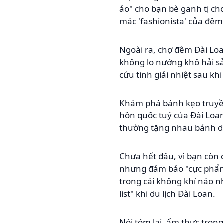
ảo" cho bạn bè ganh tị chơ
mác 'fashionista' của đêm 
Ngoài ra, chợ đêm Đài Loa
không lo nướng khô hải sản
cứu tinh giải nhiệt sau kh
Khám phá bánh kẹo truyền
hồn quốc tuý của Đài Loan
thường tặng nhau bánh d
Chưa hết đâu, vì bạn còn 
nhưng đảm bảo "cực phẩm"
trong cái không khí náo n
list" khi du lịch Đài Loan.
Nói tóm lại, ẩm thực tron