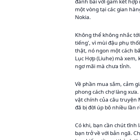
đánh bài với gam kết hợp 
một vòng tại các gian hàn
Nokia.
Không thể không nhắc tới 
tiếng', vì mùi đậu phụ th
thật, nó ngon một cách b
Lục Hợp (Liuhe) mà xem, k
ngơ mãi mà chưa tỉnh.
Về phần mua sắm, cảm giá
phong cách chợ làng xưa.
vật chính của câu truyện 
đã bị đời úp bô nhiều lần r
Có khi, bạn cần chút tĩnh
bạn trở về với bản ngã. 