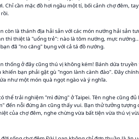
i. Chỉ cần mặc đồ hơi ngầu một tí, bối cảnh chợ đêm, tay
rồi.
n còn là thánh địa hải sản với các món nướng hải sản tư
 thì thiệt là "uổng trẻ": nào là tôm nướng, mực nướng...
i bạn đã "no căng" bụng với cả tá đồ nướng.
 thống ở đây cũng thú vị không kém! Bánh dứa truyền 
 khiến bạn phải gật gù "ngon lành cành đào". Đây chính l
ứa như một món quà ngọt ngào và ý nghĩa.
có thể trải nghiệm "mì đứng" ở Taipei. Tên nghe cũng đủ 
 đến nỗi đứng ăn cũng thấy vui. Bạn thử tưởng tượng c
hiệt của chợ đêm, nghe chừng vừa bất tiện vừa thú vị v
g đời sống chợ đêm Đài Loan không chỉ đơn thuần là ăn u