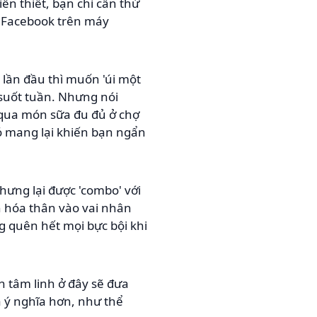
n thiết, bạn chỉ cần thử
ặt Facebook trên máy
lần đầu thì muốn 'úi một
 suốt tuần. Nhưng nói
 qua món sữa đu đủ ở chợ
nó mang lại khiến bạn ngẩn
ưng lại được 'combo' với
h hóa thân vào vai nhân
g quên hết mọi bực bội khi
h tâm linh ở đây sẽ đưa
 ý nghĩa hơn, như thể