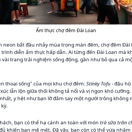
Ẩm thực chợ đêm Đài Loan
èn neon bắt đầu nhảy múa trong màn đêm, chợ đêm Đài 
 trình diễn ẩm thực hấp dẫn. Ai từng đến Đài Loan mà k
 vài trang trải nghiệm sống động, gần như bỏ qua cả mộ
yền thoại sống" của mọi khu chợ đêm:
Stinky Tofu
- đậu hũ
xúc lẫn lộn giữa thối không tả nổi và vị ngon khó cưỡng. 
 nhất, y hệt như bạn lỡ đắm say một người trông không
 kỳ.
thách, bạn có thể hạ cánh an toàn với món
trà sữa trân 
đủ khiến bạn mê mệt. Đã vậy, bạn còn có thể vừa nhâm 