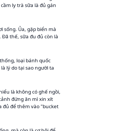
 cầm ly trà sữa là đủ gán
ơi sống. Ủa, gặp biển mà
 Đã thế, sữa đu đủ còn là
thống, loại bánh quốc
à lý do tại sao người ta
hiểu là không có ghế ngồi,
ảnh đứng ăn mì xin xít
ừa đủ để thêm vào "bucket
ống, mà còn là cơ hội để