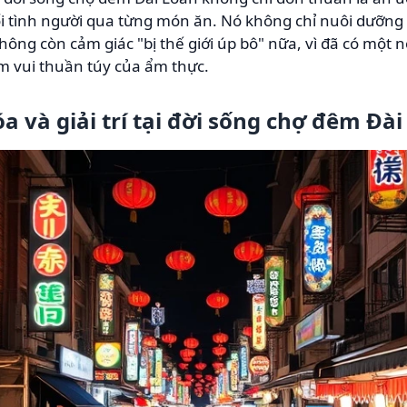
i tình người qua từng món ăn. Nó không chỉ nuôi dưỡn
ông còn cảm giác "bị thế giới úp bô" nữa, vì đã có một n
 vui thuần túy của ẩm thực.
 và giải trí tại đời sống chợ đêm Đà