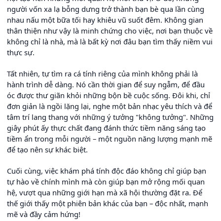
người vốn xa lạ bỗng dưng trở thành bạn bè qua lần cùng
nhau nấu một bữa tối hay khiêu vũ suốt đêm. Không gian
thân thiện như vậy là minh chứng cho việc, nơi bạn thuộc về
không chỉ là nhà, mà là bất kỳ nơi đâu bạn tìm thấy niềm vui
thực sự.
Tất nhiên, tự tìm ra cá tính riêng của mình không phải là
hành trình dễ dàng. Nó cần thời gian để suy ngẫm, để đầu
óc được thư giãn khỏi những bộn bề cuộc sống. Đôi khi, chỉ
đơn giản là ngồi lặng lại, nghe một bản nhạc yêu thích và để
tâm trí lang thang với những ý tưởng "không tưởng". Những
giây phút ấy thực chất đang đánh thức tiềm năng sáng tạo
tiềm ẩn trong mỗi người – một nguồn năng lượng mạnh mẽ
để tạo nên sự khác biệt.
Cuối cùng, việc khám phá tính độc đáo không chỉ giúp bạn
tự hào về chính mình mà còn giúp bạn mở rộng mối quan
hệ, vượt qua những giới hạn mà xã hội thường đặt ra. Để
thế giới thấy một phiên bản khác của bạn – độc nhất, mạnh
mẽ và đầy cảm hứng!