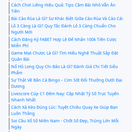
Cách Chơi Liêng Hiệu Quả: Tips Cầm Bài Nhỏ Vẫn Ăn
Tiền
Bài Cào Rùa Là Gì? Sự Khác Biệt Giữa Cào Rùa Và Cào Cái
Lô 3 Càng Là Gì? Quy Tắc Đánh Lô 3 Càng Chuẩn Cho
Người Mới
Cách Đăng Ký FABET Hợp Lệ Để Nhận 100k Tiền Cược
Miễn Phí
Game Mạt Chược Là Gì? Tìm Hiểu Nghệ Thuật Sắp Đặt
Quân Bài
Nổ Hũ Long Quy Chi Bảo Là Gì? Đánh Giá Chi Tiết Siêu
Phẩm
Sự Thật Về Bắn Cá Bingo – Cơn Sốt Đổi Thưởng Dưới Đại
Dương
Livescore Cúp C1 Đêm Nay: Cập Nhật Tỷ Số Trực Tuyến
Nhanh Nhất
Cách Xả Kèo Đúng Lúc: Tuyệt Chiêu Quay Xe Giúp Bạn
Luôn Thắng
Soi Cầu Xổ Số Miền Nam - Chốt Số Đẹp, Trúng Lớn Mỗi
Ngày