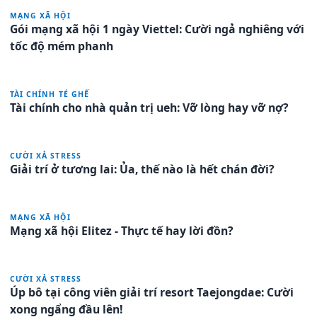
MẠNG XÃ HỘI
Gói mạng xã hội 1 ngày Viettel: Cười ngả nghiêng với
tốc độ mém phanh
TÀI CHÍNH TÉ GHẾ
Tài chính cho nhà quản trị ueh: Vỡ lòng hay vỡ nợ?
CƯỜI XẢ STRESS
Giải trí ở tương lai: Ủa, thế nào là hết chán đời?
MẠNG XÃ HỘI
Mạng xã hội Elitez - Thực tế hay lời đồn?
CƯỜI XẢ STRESS
Úp bô tại công viên giải trí resort Taejongdae: Cười
xong ngẩng đầu lên!