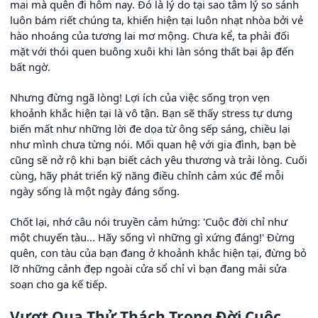
mai mà quên đi hôm nay. Đó là lý do tại sao tâm lý so sánh
luôn bám riết chúng ta, khiến hiện tại luôn nhạt nhòa bởi vẻ
hào nhoáng của tương lai mơ mộng. Chưa kể, ta phải đối
mặt với thói quen buông xuôi khi làn sóng thất bại ập đến
bất ngờ.
Nhưng đừng ngã lòng! Lợi ích của việc sống trọn vẹn
khoảnh khắc hiện tại là vô tận. Bạn sẽ thấy stress tự dưng
biến mất như những lời đe dọa từ ông sếp sáng, chiều lại
như mình chưa từng nói. Mối quan hệ với gia đình, bạn bè
cũng sẽ nở rộ khi bạn biết cách yêu thương và trải lòng. Cuối
cùng, hãy phát triển kỹ năng điều chỉnh cảm xúc để mỗi
ngày sống là một ngày đáng sống.
Chốt lại, nhớ câu nói truyền cảm hứng: 'Cuộc đời chỉ như
một chuyến tàu... Hãy sống vì những gì xứng đáng!' Đừng
quên, con tàu của bạn đang ở khoảnh khắc hiện tại, đừng bỏ
lỡ những cảnh đẹp ngoài cửa sổ chỉ vì bạn đang mải sửa
soạn cho ga kế tiếp.
Vượt Qua Thử Thách Trong Đời Cuộc