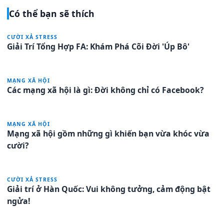
Có thể bạn sẽ thích
CƯỜI XẢ STRESS
Giải Trí Tổng Hợp FA: Khám Phá Cõi Đời 'Úp Bô'
MẠNG XÃ HỘI
Các mạng xã hội là gì: Đời không chỉ có Facebook?
MẠNG XÃ HỘI
Mạng xã hội gồm những gì khiến bạn vừa khóc vừa
cười?
CƯỜI XẢ STRESS
Giải trí ở Hàn Quốc: Vui không tưởng, cảm động bật
ngửa!