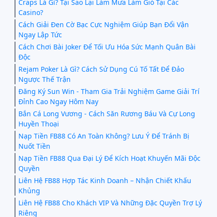
Craps Là Gì? Tại Sao Lại Làm Mưa Làm Gió Tại Các
Casino?
Cách Giải Đen Cờ Bạc Cực Nghiệm Giúp Bạn Đổi Vận
Ngay Lập Tức
Cách Chơi Bài Joker Để Tối Ưu Hóa Sức Mạnh Quân Bài
Độc
Rejam Poker Là Gì? Cách Sử Dụng Cú Tố Tất Để Đảo
Ngược Thế Trận
Đăng Ký Sun Win - Tham Gia Trải Nghiệm Game Giải Trí
Đỉnh Cao Ngay Hôm Nay
Bắn Cá Long Vương - Cách Săn Rương Báu Và Cự Long
Huyền Thoại
Nạp Tiền FB88 Có An Toàn Không? Lưu Ý Để Tránh Bị
Nuốt Tiền
Nạp Tiền FB88 Qua Đại Lý Để Kích Hoạt Khuyến Mãi Độc
Quyền
Liên Hệ FB88 Hợp Tác Kinh Doanh – Nhận Chiết Khấu
Khủng
Liên Hệ FB88 Cho Khách VIP Và Những Đặc Quyền Trợ Lý
Riêng