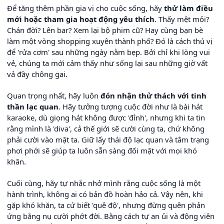
Để tăng thêm phần gia vị cho cuộc sống, hãy
thử làm điều
mới hoặc tham gia hoạt động yêu thích
. Thấy mệt mỏi?
Chán đời? Lên bar? Xem lại bộ phim cũ? Hay cùng bạn bè
làm một vòng shopping xuyên thành phố? Đó là cách thú vị
để 'rửa cơm' sau những ngày nằm bẹp. Bởi chỉ khi lòng vui
vẻ, chúng ta mới cảm thấy như sống lại sau những giờ vất
vả đầy chông gai.
Quan trọng nhất, hãy luôn
đón nhận thử thách với tinh
thần lạc quan
. Hãy tưởng tượng cuộc đời như là bài hát
karaoke, dù giọng hát không được 'đỉnh', nhưng khi ta tin
rằng mình là 'diva', cả thế giới sẽ cười cùng ta, chứ không
phải cười vào mặt ta. Giữ lấy thái độ lạc quan và tâm trạng
phơi phới sẽ giúp ta luôn sẵn sàng đối mặt với mọi khó
khăn.
Cuối cùng, hãy tự nhắc nhở mình rằng cuộc sống là một
hành trình, không ai có bản đồ hoàn hảo cả. Vậy nên, khi
gặp khó khăn, ta cứ biết 'quê độ', nhưng đừng quên phản
ứng bằng nụ cười phớt đời. Bằng cách tự an ủi và động viên