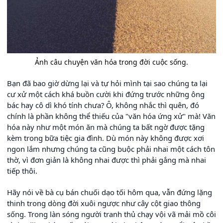
Ảnh câu chuyện văn hóa trong đời cuộc sống.
Bạn đã bao giờ dừng lại và tự hỏi mình tại sao chúng ta lại
cư xử một cách khá buồn cười khi đứng trước những ông
bác hay cô dì khó tính chưa? Ô, không nhắc thì quên, đó
chính là phần không thể thiếu của "văn hóa ứng xử" mà! Văn
hóa này như một món ăn mà chúng ta bất ngờ được tặng
kèm trong bữa tiệc gia đình. Dù món này không được xơi
ngon lắm nhưng chúng ta cũng buộc phải nhai một cách tôn
thờ, vì đơn giản là không nhai được thì phải gắng mà nhai
tiếp thôi.
Hãy nói về bà cụ bán chuối dạo tối hôm qua, vẫn đứng lặng
thinh trong dòng đời xuôi ngược như cây cột giao thông
sống. Trong làn sóng người tranh thủ chạy vội vã mải mồ côi