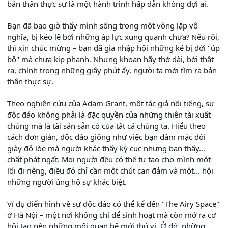
bản thân thực sự là một hành trình hấp dẫn không đợi ai.
Bạn đã bao giờ thấy mình sống trong một vòng lặp vô
nghĩa, bị kéo lê bởi những áp lực xung quanh chưa? Nếu rồi,
thì xin chúc mừng – bạn đã gia nhập hội những kẻ bị đời "úp
bô" mà chưa kịp phanh. Nhưng khoan hãy thở dài, bởi thật
ra, chính trong những giây phút ấy, người ta mới tìm ra bản
thân thực sự.
Theo nghiên cứu của Adam Grant, một tác giả nổi tiếng, sự
độc đáo không phải là đặc quyền của những thiên tài xuất
chúng mà là tài sản sẵn có của tất cả chúng ta. Hiểu theo
cách đơn giản, độc đáo giống như việc bạn dám mặc đôi
giày đỏ lòe mà người khác thấy kỳ cục nhưng bạn thấy...
chất phát ngất. Mọi người đều có thể tự tạo cho mình một
lối đi riêng, điều đó chỉ cần một chút can đảm và một... hội
những người ủng hộ sự khác biệt.
Ví dụ điển hình về sự độc đáo có thể kể đến "The Airy Space"
ở Hà Nội – một nơi không chỉ để sinh hoạt mà còn mở ra cơ
hội tạo nên những mối quan hệ mới thú vị. Ở đó, những