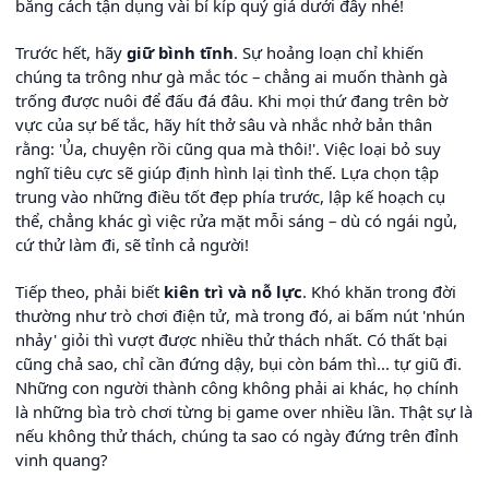
bằng cách tận dụng vài bí kíp quý giá dưới đây nhé!
Trước hết, hãy
giữ bình tĩnh
. Sự hoảng loạn chỉ khiến
chúng ta trông như gà mắc tóc – chẳng ai muốn thành gà
trống được nuôi để đấu đá đâu. Khi mọi thứ đang trên bờ
vực của sự bế tắc, hãy hít thở sâu và nhắc nhở bản thân
rằng: 'Ủa, chuyện rồi cũng qua mà thôi!'. Việc loại bỏ suy
nghĩ tiêu cực sẽ giúp định hình lại tình thế. Lựa chọn tập
trung vào những điều tốt đẹp phía trước, lập kế hoạch cụ
thể, chẳng khác gì việc rửa mặt mỗi sáng – dù có ngái ngủ,
cứ thử làm đi, sẽ tỉnh cả người!
Tiếp theo, phải biết
kiên trì và nỗ lực
. Khó khăn trong đời
thường như trò chơi điện tử, mà trong đó, ai bấm nút 'nhún
nhảy' giỏi thì vượt được nhiều thử thách nhất. Có thất bại
cũng chả sao, chỉ cần đứng dậy, bụi còn bám thì... tự giũ đi.
Những con người thành công không phải ai khác, họ chính
là những bìa trò chơi từng bị game over nhiều lần. Thật sự là
nếu không thử thách, chúng ta sao có ngày đứng trên đỉnh
vinh quang?