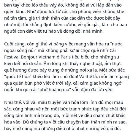
bàn tay khéo léo thêu váy áo, không để ai vùi lấp dần vào
quên lãng. Nhờ động lực từ các chú phóng viên không khe
nẻ tận tâm, giá trị tinh thần của các dân tộc được bật dậy
như một lời khẳng định kiên cường về gốc gác, làm cho bao
người con đất Việt tự hào về dòng dõi nhà mình.
Cuối cùng, còn gì thú vị bằng việc mang văn hóa ra "nước
ngoài sông núi" mà không phải sợ ai chọc quê nhỉ? Cái
Festival Bonjour Vietnam ở Paris tiêu biểu cho những sự
kiện kết nối di sản. Ấm lòng khi thấy nghệ thuật, ẩm thực
quê hương được bày trưng ở những nơi xa lạ. Một bữa tiệc
"quốc tế hóa" khéo léo lắm chứ đùa! Và thế là, mỗi lần ngang
qua quán bún phở Việt ở trời Tây, cái cảm giác không ngớ
ngẩn khi gọi cái "phở hoàng gia" vẫn đậm đà lửa yêu.
Như thế, với vài mẩu truyện văn hóa lóm lỉnh đủ mọi màu
sắc, cùng nhau vẽ nên một bức tranh phức tạp đều chất đời
sống tâm linh mà trong đó, mỗi nét vẽ đều chăm chút khắc
hòa vào. Dù chúng ta viết câu chuyện bản thân mình ra sao,
hãy nhớ nâng niu những điều nhỏ nhặt nhưng vô giá đó,