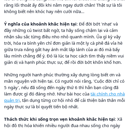
rằng lối thoát ấy đôi khi nằm ngay dưới chân! Thật sự là tôi
không biết nên khóc hay nên cười nữa…
Ý nghĩa của khoảnh khắc hiện tại
: Để đời bớt 'nhạt' và
đầy những cú twist bất ngờ, ta hãy sống chậm lại và cảm
nhận sâu sắc từng điều nho nhỏ quanh mình. Ủa gì kỳ vậy
trời, hóa ra bình yên chỉ đơn giản là một ly cà phê đá vỉa hè
giữa trưa nắng gắt hay ánh mắt lấp lánh của ai đó mà bấy
lâu mình chẳng để ý. Đó là lúc ta học cách tìm thấy niềm vui
giản dị và hạnh phúc thực sự, để rồi đời bớt khốn khổ hơn.
Những người hạnh phúc thường xây dựng lòng biết ơn và
mãn nguyện với hiện tại. Có người nói rằng, 'Cuộc đời chỉ có
5 ngày', nếu đã sống đến ngày thứ 6 thì hẳn bạn cũng đã
làm được gì đó đáng nhớ. Như bài học của
tài chính cho nhà
quản trị
, tận dụng từng cơ hội nhỏ để cải thiện bản thân mỗi
ngày thực sự là bí quyết tiến bộ nhất.
Thách thức khi sống trọn vẹn khoảnh khắc hiện tại
: Xã
hội đô thị hóa khiến nhiều người đua nhau sống cho ngày