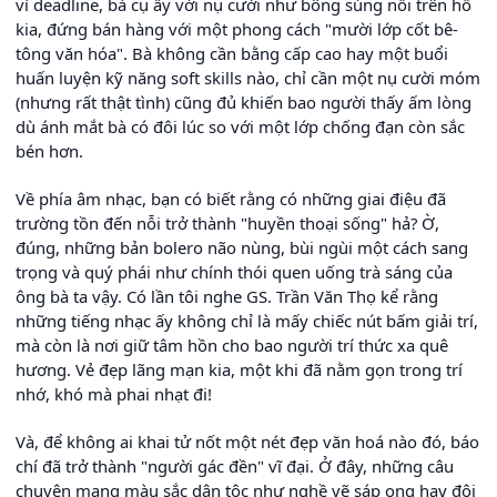
vì deadline, bà cụ ấy với nụ cười như bông súng nổi trên hồ
kia, đứng bán hàng với một phong cách "mười lớp cốt bê-
tông văn hóa". Bà không cần bằng cấp cao hay một buổi
huấn luyện kỹ năng soft skills nào, chỉ cần một nụ cười móm
(nhưng rất thật tình) cũng đủ khiến bao người thấy ấm lòng
dù ánh mắt bà có đôi lúc so với một lớp chống đạn còn sắc
bén hơn.
Về phía âm nhạc, bạn có biết rằng có những giai điệu đã
trường tồn đến nỗi trở thành "huyền thoại sống" hả? Ờ,
đúng, những bản bolero não nùng, bùi ngùi một cách sang
trọng và quý phái như chính thói quen uống trà sáng của
ông bà ta vậy. Có lần tôi nghe GS. Trần Văn Thọ kể rằng
những tiếng nhạc ấy không chỉ là mấy chiếc nút bấm giải trí,
mà còn là nơi giữ tâm hồn cho bao người trí thức xa quê
hương. Vẻ đẹp lãng mạn kia, một khi đã nằm gọn trong trí
nhớ, khó mà phai nhạt đi!
Và, để không ai khai tử nốt một nét đẹp văn hoá nào đó, báo
chí đã trở thành "người gác đền" vĩ đại. Ở đây, những câu
chuyện mang màu sắc dân tộc như nghề vẽ sáp ong hay đôi