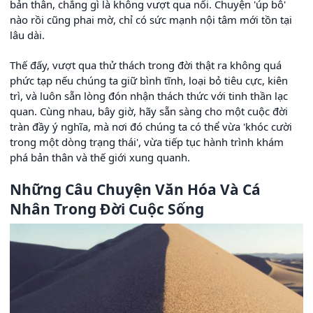
bản thân, chẳng gì là không vượt qua nổi. Chuyện 'úp bô'
nào rồi cũng phai mờ, chỉ có sức mạnh nội tâm mới tồn tại
lâu dài.
Thế đấy, vượt qua thử thách trong đời thật ra không quá
phức tạp nếu chúng ta giữ bình tĩnh, loại bỏ tiêu cực, kiên
trì, và luôn sẵn lòng đón nhận thách thức với tinh thần lạc
quan. Cùng nhau, bây giờ, hãy sẵn sàng cho một cuộc đời
tràn đầy ý nghĩa, mà nơi đó chúng ta có thể vừa 'khóc cười
trong một dòng trạng thái', vừa tiếp tục hành trình khám
phá bản thân và thế giới xung quanh.
Những Câu Chuyện Văn Hóa Và Cá
Nhân Trong Đời Cuộc Sống