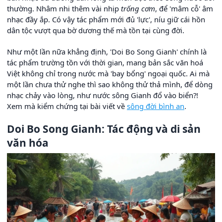
thường. Nhâm nhi thêm vài nhịp
trống cơm
, để 'mâm cỗ' âm
nhạc đầy ắp. Có vậy tác phẩm mới đủ 'lực', níu giữ cái hồn
dân tộc vượt qua bờ dương thế mà tồn tại cùng đời.
Như một lần nữa khẳng định, 'Doi Bo Song Gianh' chính là
tác phẩm trường tồn với thời gian, mang bản sắc văn hoá
Việt không chỉ trong nước mà 'bay bổng' ngoại quốc. Ai mà
một lần chưa thử nghe thì sao không thử thả mình, để dòng
nhạc chảy vào lòng, như nước sông Gianh đổ vào biển?!
Xem mà kiểm chứng tại bài viết về
sông đời bình an
.
Doi Bo Song Gianh: Tác động và di sản
văn hóa