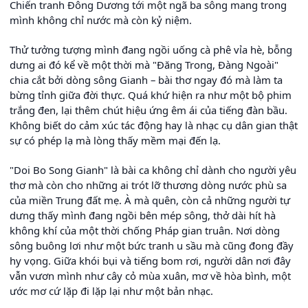
Chiến tranh Đông Dương tới một ngã ba sông mang trong
mình không chỉ nước mà còn kỷ niệm.
Thử tưởng tượng mình đang ngồi uống cà phê vỉa hè, bỗng
dưng ai đó kể về một thời mà "Đăng Trong, Đàng Ngoài"
chia cắt bởi dòng sông Gianh – bài thơ ngay đó mà làm ta
bừng tỉnh giữa đời thực. Quá khứ hiện ra như một bộ phim
trắng đen, lại thêm chút hiệu ứng êm ái của tiếng đàn bầu.
Không biết do cảm xúc tác động hay là nhạc cụ dân gian thật
sự có phép lạ mà lòng thấy mềm mại đến lạ.
"Doi Bo Song Gianh" là bài ca không chỉ dành cho người yêu
thơ mà còn cho những ai trót lỡ thương dòng nước phù sa
của miền Trung đất mẹ. À mà quên, còn cả những người tự
dưng thấy mình đang ngồi bên mép sông, thở dài hít hà
không khí của một thời chống Pháp gian truân. Nơi dòng
sông buông lơi như một bức tranh u sầu mà cũng đong đầy
hy vọng. Giữa khói bụi và tiếng bom rơi, người dân nơi đây
vẫn vươn mình như cây cỏ mùa xuân, mơ về hòa bình, một
ước mơ cứ lặp đi lặp lại như một bản nhạc.