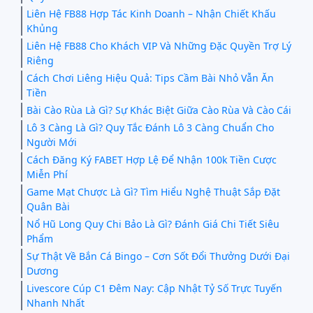
Liên Hệ FB88 Hợp Tác Kinh Doanh – Nhận Chiết Khấu
Khủng
Liên Hệ FB88 Cho Khách VIP Và Những Đặc Quyền Trợ Lý
Riêng
Cách Chơi Liêng Hiệu Quả: Tips Cầm Bài Nhỏ Vẫn Ăn
Tiền
Bài Cào Rùa Là Gì? Sự Khác Biệt Giữa Cào Rùa Và Cào Cái
Lô 3 Càng Là Gì? Quy Tắc Đánh Lô 3 Càng Chuẩn Cho
Người Mới
Cách Đăng Ký FABET Hợp Lệ Để Nhận 100k Tiền Cược
Miễn Phí
Game Mạt Chược Là Gì? Tìm Hiểu Nghệ Thuật Sắp Đặt
Quân Bài
Nổ Hũ Long Quy Chi Bảo Là Gì? Đánh Giá Chi Tiết Siêu
Phẩm
Sự Thật Về Bắn Cá Bingo – Cơn Sốt Đổi Thưởng Dưới Đại
Dương
Livescore Cúp C1 Đêm Nay: Cập Nhật Tỷ Số Trực Tuyến
Nhanh Nhất