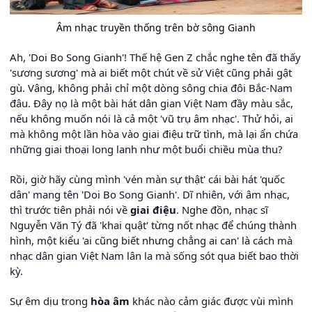
Âm nhạc truyền thống trên bờ sông Gianh
Ah, 'Doi Bo Song Gianh'! Thế hệ Gen Z chắc nghe tên đã thấy
'sương sương' mà ai biết một chút về sử Việt cũng phải gật
gù. Vâng, không phải chỉ một dòng sông chia đôi Bắc-Nam
đâu. Đây nọ là một bài hát dân gian Việt Nam đầy màu sắc,
nếu không muốn nói là cả một 'vũ trụ âm nhạc'. Thử hỏi, ai
mà không một lần hòa vào giai điệu trữ tình, mà lại ẩn chứa
những giai thoại long lanh như một buổi chiều mùa thu?
Rồi, giờ hãy cùng mình 'vén màn sự thật' cái bài hát 'quốc
dân' mang tên 'Doi Bo Song Gianh'. Dĩ nhiên, với âm nhạc,
thì trước tiên phải nói về
giai điệu
. Nghe đồn, nhạc sĩ
Nguyễn Văn Tý đã 'khai quật' từng nốt nhạc để chúng thành
hình, một kiểu 'ai cũng biết nhưng chẳng ai can' là cách mà
nhạc dân gian Việt Nam lân la mà sống sót qua biết bao thời
kỳ.
Sự êm dịu trong
hòa âm
khác nào cảm giác được vùi mình