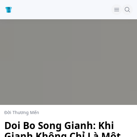
Đời Thương Mến
Doi Bo Song Gianh: Khi
Gianh Không Chỉ Là Một