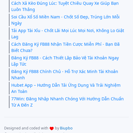
Cách Xả Kèo Đúng Lúc: Tuyệt Chiêu Quay Xe Giúp Bạn
Luôn Thắng
Soi Cầu Xổ Số Miền Nam - Chốt Số Đẹp, Trúng Lớn Mỗi
Ngày
Tải App Tài Xỉu - Chốt Lãi Mọi Lúc Mọi Nơi, Không Lo Giật
Lag
Cách Đăng Ký FB88 Nhận Tiền Cược Miễn Phí - Bạn Đã
Biết Chưa?
Đăng Ký FB88 - Cách Thiết Lập Bảo Vệ Tài Khoản Ngay
Lập Tức
Đăng Ký FB88 Chính Chủ - Hỗ Trợ Xác Minh Tài Khoản
Nhanh
Hubet App – Hướng Dẫn Tải Ứng Dụng Và Trải Nghiệm
An Toàn
77Win: Đăng Nhập Nhanh Chóng Với Hướng Dẫn Chuẩn
Từ A Đến Z
Designed and coded with
by
Biupbo