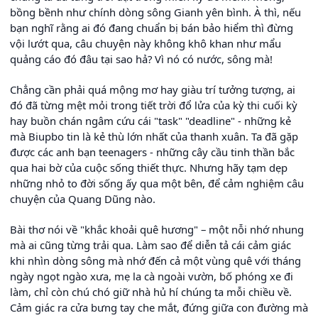
bồng bềnh như chính dòng sông Gianh yên bình. À thì, nếu
bạn nghĩ rằng ai đó đang chuẩn bị bán bảo hiểm thì đừng
vội lướt qua, câu chuyện này không khô khan như mẩu
quảng cáo đó đâu tại sao hả? Vì nó có nước, sông mà!
Chẳng cần phải quá mộng mơ hay giàu trí tưởng tượng, ai
đó đã từng mệt mỏi trong tiết trời đổ lửa của kỳ thi cuối kỳ
hay buồn chán ngâm cứu cái "task" "deadline" - những kẻ
mà Biupbo tin là kẻ thù lớn nhất của thanh xuân. Ta đã gặp
được các anh bạn teenagers - những cây cầu tinh thần bắc
qua hai bờ của cuộc sống thiết thực. Nhưng hãy tạm dẹp
những nhỏ to đời sống ấy qua một bên, để cảm nghiệm câu
chuyện của Quang Dũng nào.
Bài thơ nói về "khắc khoải quê hương" – một nỗi nhớ nhung
mà ai cũng từng trải qua. Làm sao để diễn tả cái cảm giác
khi nhìn dòng sông mà nhớ đến cả một vùng quê với tháng
ngày ngọt ngào xưa, mẹ la cà ngoài vườn, bố phóng xe đi
làm, chỉ còn chú chó giữ nhà hủ hí chúng ta mỗi chiều về.
Cảm giác ra cửa bưng tay che mắt, đứng giữa con đường mà