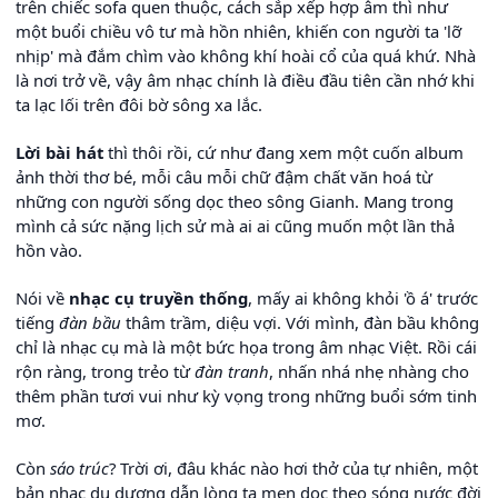
trên chiếc sofa quen thuộc, cách sắp xếp hợp âm thì như
một buổi chiều vô tư mà hồn nhiên, khiến con người ta 'lỡ
nhịp' mà đắm chìm vào không khí hoài cổ của quá khứ. Nhà
là nơi trở về, vậy âm nhạc chính là điều đầu tiên cần nhớ khi
ta lạc lối trên đôi bờ sông xa lắc.
Lời bài hát
thì thôi rồi, cứ như đang xem một cuốn album
ảnh thời thơ bé, mỗi câu mỗi chữ đậm chất văn hoá từ
những con người sống dọc theo sông Gianh. Mang trong
mình cả sức nặng lịch sử mà ai ai cũng muốn một lần thả
hồn vào.
Nói về
nhạc cụ truyền thống
, mấy ai không khỏi 'ồ á' trước
tiếng
đàn bầu
thâm trầm, diệu vợi. Với mình, đàn bầu không
chỉ là nhạc cụ mà là một bức họa trong âm nhạc Việt. Rồi cái
rộn ràng, trong trẻo từ
đàn tranh
, nhấn nhá nhẹ nhàng cho
thêm phần tươi vui như kỳ vọng trong những buổi sớm tinh
mơ.
Còn
sáo trúc
? Trời ơi, đâu khác nào hơi thở của tự nhiên, một
bản nhạc du dương dẫn lòng ta men dọc theo sóng nước đời