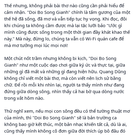
Thế nhưng, không phải bài thơ nào cũng cần phải hiểu để
cảm nhận. "Doi Bo Song Gianh" chính là tấm gương của một
thế hệ đã sống, đã mơ và vẫn tiếp tục hy vọng. Khi đọc, đôi
khi chúng ta không cầm được mà lại tặc lưỡi bảo "Ước gì
mình cũng được sống trong một thời gian đầy khát khao thế
này." Mà này, đừng lo, chúng ta vẫn có Wi-Fi quán cafe để
mà mơ tưởng mọi lúc mọi nơi!
Một chút nốt trầm nhưng không bi kịch, "Doi Bo Song
Gianh" như một cuộc dạo chơi giữa ký ức và thực tại, giữa
những gì đã mất và những gì đang hiện hữu. Quang Dũng
không chỉ viết một bài thơ, mà còn viết nên lịch sử bằng
chữ. Để rồi mỗi khi nhìn lại, người ta thấy mình như đang
đứng giữa dòng sông, nhìn thấy cả hai bờ qua dòng nước
trong vắt hôm nào.
Thử nghĩ xem, nếu mọi con sông đều có thể tường thuật mơ
của mình, thì "Doi Bo Song Gianh" sẽ là bản trường ca
không bao giờ kết thúc, một bản nhạc khiến tất cả, dù là ai,
cũng thấy mình không cô đơn giữa đời thích úp bô đâu đó