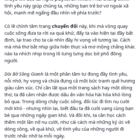
tình yêu này giúp chúng ta, những bạn trẻ bơ vơ ngoài xã
hội, mạnh mẽ ngẩng đầu nhìn về phía trước?
Có lẽ chính tâm trạng
chuyển đổi
này, khi mà vòng quay
cuộc sống đưa ta rời xa quá khứ, đẩy ta vào hiện tại đầy bất
định, lại trao cho ta cái nhìn đầy hi vọng về tương lai. Cách
mà nhà thơ bắt nhịp giữa hiện thực và mơ mộng chẳng khác
nào ta nhích nhịp trong lô tưng tưng dọc bờ phố đông
người.
Dòi Bờ Sông Gianh
là một phần tâm tư đong đầy tình yêu,
nỗi nhớ, hy vọng và chứa đựng cả một bức tranh quê hương
giàu cảm xúc. Chỉ cần lật qua một trang sách hay một dòng
thơ, ta đã cảm nhận được dấu ấn văn hóa hài hòa khó lòng
bỏ qua. Trong dòng chảy cuộc sống, đôi lúc đi tìm nụ cười
mới khó - nhưng nhìn lại, biết đâu ta đã cười vang cùng bạn
bè qua những ngày gian khó. Và đôi khi, ta cần học cách
thêm một lần nở nụ cười, như cái cách mà những ký ức về
dòng sông, về quá khứ, về tình yêu của những người đi
trước nhắc nhở ta mỗi ngày.