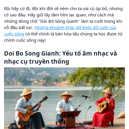
Rồi hãy cứ đi, đôi khi đời sẽ ném cho ta vài cú úp bô, nhưng
có sao đâu. Hãy giữ lấy tâm hồn lạc quan, như cách mà
những dòng chữ "Dòi Bờ Sông Gianh" làm ta cười trong khi
vỗ đầu bất lực.
Những khoảnh khắc dở khóc dở cười của
cuộc sống
có thể chính là bản hòa tấu chúng ta học được từ
chính cuộc sống này!
Doi Bo Song Gianh: Yếu tố âm nhạc và
nhạc cụ truyền thống