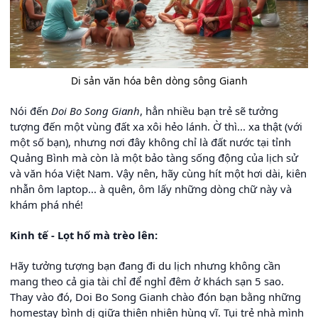
Di sản văn hóa bên dòng sông Gianh
Nói đến
Doi Bo Song Gianh
, hẳn nhiều bạn trẻ sẽ tưởng
tượng đến một vùng đất xa xôi hẻo lánh. Ờ thì... xa thật (với
một số bạn), nhưng nơi đây không chỉ là đất nước tại tỉnh
Quảng Bình mà còn là một bảo tàng sống động của lịch sử
và văn hóa Việt Nam. Vậy nên, hãy cùng hít một hơi dài, kiên
nhẫn ôm laptop... à quên, ôm lấy những dòng chữ này và
khám phá nhé!
Kinh tế - Lọt hố mà trèo lên:
Hãy tưởng tượng bạn đang đi du lịch nhưng không cần
mang theo cả gia tài chỉ để nghỉ đêm ở khách sạn 5 sao.
Thay vào đó, Doi Bo Song Gianh chào đón bạn bằng những
homestay bình dị giữa thiên nhiên hùng vĩ. Tụi trẻ nhà mình