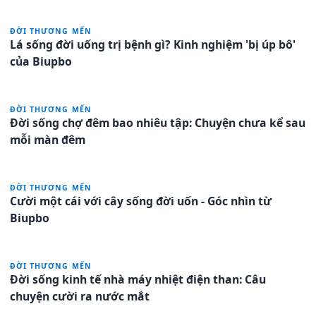
ĐỜI THƯƠNG MẾN
Lá sống đời uống trị bệnh gì? Kinh nghiệm 'bị úp bô'
của Biupbo
ĐỜI THƯƠNG MẾN
Đời sống chợ đêm bao nhiêu tập: Chuyện chưa kể sau
mỗi màn đêm
ĐỜI THƯƠNG MẾN
Cười một cái với cây sống đời uốn - Góc nhìn từ
Biupbo
ĐỜI THƯƠNG MẾN
Đời sống kinh tế nhà máy nhiệt điện than: Câu
chuyện cười ra nước mắt