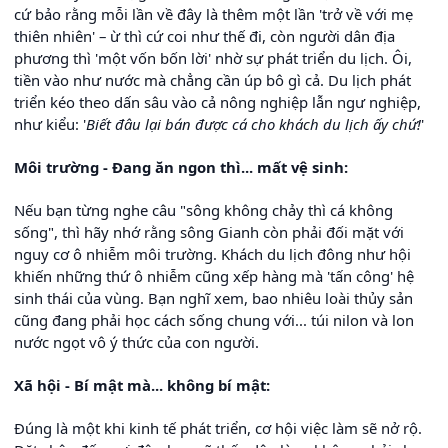
cứ bảo rằng mỗi lần về đây là thêm một lần 'trở về với mẹ
thiên nhiên' – ừ thì cứ coi như thế đi, còn người dân địa
phương thì 'một vốn bốn lời' nhờ sự phát triển du lịch. Ôi,
tiền vào như nước mà chẳng cần úp bô gì cả. Du lịch phát
triển kéo theo dấn sâu vào cả nông nghiệp lẫn ngư nghiệp,
như kiểu: '
Biết đâu lại bán được cá cho khách du lịch ấy chứ!
'
Môi trường - Đang ăn ngon thì... mất vệ sinh:
Nếu bạn từng nghe câu "sông không chảy thì cá không
sống", thì hãy nhớ rằng sông Gianh còn phải đối mặt với
nguy cơ ô nhiễm môi trường. Khách du lịch đông như hội
khiến những thứ ô nhiễm cũng xếp hàng mà 'tấn công' hệ
sinh thái của vùng. Bạn nghĩ xem, bao nhiêu loài thủy sản
cũng đang phải học cách sống chung với... túi nilon và lon
nước ngọt vô ý thức của con người.
Xã hội - Bí mật mà... không bí mật:
Đúng là một khi kinh tế phát triển, cơ hội việc làm sẽ nở rộ.