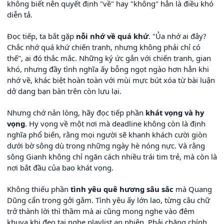
không biết nên quyết định "về" hay "không" hẳn là điều khó
diễn tả.
Đọc tiếp, ta bắt gặp
nỗi nhớ về quá khứ
. "Ủa nhớ ai đây?
Chắc nhớ quá khứ chiến tranh, nhưng không phải chỉ có
thế", ai đó thắc mắc. Những ký ức gắn với chiến tranh, gian
khó, nhưng đầy tình nghĩa ấy bỗng ngọt ngào hơn hẳn khi
nhớ về, khác biệt hoàn toàn với mùi mực bút xóa từ bài luận
dở dang bạn bàn trên còn lưu lại.
Nhưng chớ nản lòng, hãy đọc tiếp phần
khát vọng và hy
vọng
. Hy vọng về một nơi mà deadline không còn là định
nghĩa phổ biến, rằng mọi người sẽ khanh khách cười giòn
dưới bờ sông dù trong những ngày hè nóng nực. Và rằng
sông Gianh không chỉ ngăn cách nhiều trái tim trẻ, mà còn là
nơi bắt đầu của bao khát vọng.
Không thiếu phần
tình yêu quê hương sâu sắc
mà Quang
Dũng cẩn trọng gởi gắm. Tình yêu ấy lớn lao, từng câu chữ
trở thành lời thì thầm mà ai cũng mong nghe vào đêm
khuya khi đeo tai nghe playlist an nhiên. Phải chăng chính