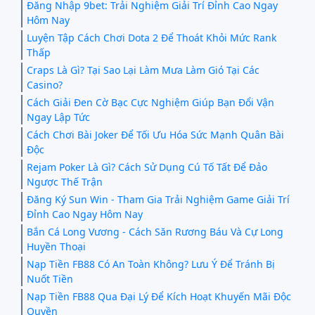
Đăng Nhập 9bet: Trải Nghiệm Giải Trí Đỉnh Cao Ngay
Hôm Nay
Luyện Tập Cách Chơi Dota 2 Để Thoát Khỏi Mức Rank
Thấp
Craps Là Gì? Tại Sao Lại Làm Mưa Làm Gió Tại Các
Casino?
Cách Giải Đen Cờ Bạc Cực Nghiệm Giúp Bạn Đổi Vận
Ngay Lập Tức
Cách Chơi Bài Joker Để Tối Ưu Hóa Sức Mạnh Quân Bài
Độc
Rejam Poker Là Gì? Cách Sử Dụng Cú Tố Tất Để Đảo
Ngược Thế Trận
Đăng Ký Sun Win - Tham Gia Trải Nghiệm Game Giải Trí
Đỉnh Cao Ngay Hôm Nay
Bắn Cá Long Vương - Cách Săn Rương Báu Và Cự Long
Huyền Thoại
Nạp Tiền FB88 Có An Toàn Không? Lưu Ý Để Tránh Bị
Nuốt Tiền
Nạp Tiền FB88 Qua Đại Lý Để Kích Hoạt Khuyến Mãi Độc
Quyền