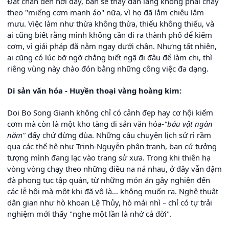
Đặt chân đến nơi đây, bạn sẽ thấy dân làng không phải chạy
theo "miếng cơm manh áo" nữa, vì họ đã lắm chiêu lắm
mưu. Việc làm như thừa không thừa, thiếu không thiếu, và
ai cũng biết rằng mình không cần đi ra thành phố để kiếm
cơm, vì giải pháp đã nằm ngay dưới chân. Nhưng tất nhiên,
ai cũng có lúc bỡ ngỡ chẳng biết ngã đi đâu để làm chi, thì
riêng vùng này chào đón bằng những công việc đa dạng.
Di sản văn hóa - Huyền thoại vàng hoàng kim:
Doi Bo Song Gianh không chỉ có cảnh đẹp hay cơ hội kiếm
cơm mà còn là một kho tàng di sản văn hóa-
"báu vật ngàn
năm"
đấy chứ đừng đùa. Những câu chuyện lịch sử rì rầm
qua các thế hệ như Trịnh-Nguyễn phân tranh, bạn cứ tưởng
tượng mình đang lạc vào trang sử xưa. Trong khi thiên hạ
vòng vòng chạy theo những điều na ná nhau, ở đây vẫn đậm
đà phong tục tập quán, từ những món ăn gây nghiện đến
các lễ hội mà một khi đã vô là... không muốn ra. Nghệ thuật
dân gian như hò khoan Lệ Thủy, hò mái nhì – chỉ có tự trải
nghiệm mới thấy "nghe một lần là nhớ cả đời".