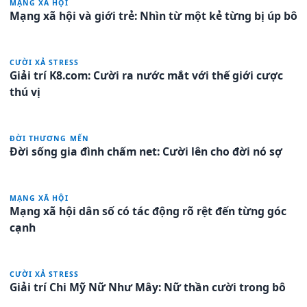
MẠNG XÃ HỘI
Mạng xã hội và giới trẻ: Nhìn từ một kẻ từng bị úp bô
CƯỜI XẢ STRESS
Giải trí K8.com: Cười ra nước mắt với thế giới cược
thú vị
ĐỜI THƯƠNG MẾN
Đời sống gia đình chấm net: Cười lên cho đời nó sợ
MẠNG XÃ HỘI
Mạng xã hội dân số có tác động rõ rệt đến từng góc
cạnh
CƯỜI XẢ STRESS
Giải trí Chi Mỹ Nữ Như Mây: Nữ thần cười trong bô