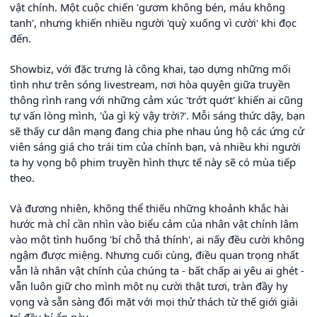
vật chính. Một cuộc chiến 'gươm không bén, máu không
tanh', nhưng khiến nhiều người 'quỳ xuống vì cười' khi đọc
đến.
Showbiz, với đặc trưng là công khai, tạo dựng những mối
tình như trên sóng livestream, nơi hòa quyện giữa truyền
thông rình rang với những cảm xúc 'trớt quớt' khiến ai cũng
tự vấn lòng mình, 'ủa gì kỳ vậy trời?'. Mỗi sáng thức dậy, bạn
sẽ thấy cư dân mạng đang chia phe nhau ủng hộ các ứng cử
viên sáng giá cho trái tim của chính bạn, và nhiều khi người
ta hy vọng bộ phim truyền hình thực tế này sẽ có mùa tiếp
theo.
Và đương nhiên, không thể thiếu những khoảnh khắc hài
hước mà chỉ cần nhìn vào biểu cảm của nhân vật chính lâm
vào một tình huống 'bí chỗ thả thính', ai nấy đều cười không
ngậm được miệng. Nhưng cuối cùng, điều quan trọng nhất
vẫn là nhân vật chính của chúng ta - bất chấp ai yêu ai ghét -
vẫn luôn giữ cho mình một nụ cười thật tươi, tràn đầy hy
vọng và sẵn sàng đối mặt với mọi thử thách từ thế giới giải