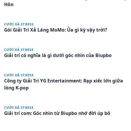
Hôn
CƯỜI XẢ STRESS
Gói Giải Trí Xả Láng MoMo: Ủa gì kỳ vậy trời?
CƯỜI XẢ STRESS
Giải trí có nghĩa là gì dưới góc nhìn của Biupbo
CƯỜI XẢ STRESS
Công ty Giải Trí YG Entertainment: Rạp xiếc lớn giữa
lòng K-pop
CƯỜI XẢ STRESS
Giải trí com: Góc nhìn từ Biupbo nhớ đời úp bô