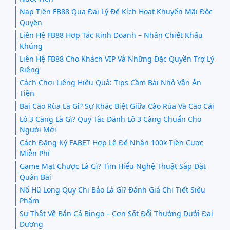
Nạp Tiền FB88 Qua Đại Lý Để Kích Hoạt Khuyến Mãi Độc
Quyền
Liên Hệ FB88 Hợp Tác Kinh Doanh – Nhận Chiết Khấu
Khủng
Liên Hệ FB88 Cho Khách VIP Và Những Đặc Quyền Trợ Lý
Riêng
Cách Chơi Liêng Hiệu Quả: Tips Cầm Bài Nhỏ Vẫn Ăn
Tiền
Bài Cào Rùa Là Gì? Sự Khác Biệt Giữa Cào Rùa Và Cào Cái
Lô 3 Càng Là Gì? Quy Tắc Đánh Lô 3 Càng Chuẩn Cho
Người Mới
Cách Đăng Ký FABET Hợp Lệ Để Nhận 100k Tiền Cược
Miễn Phí
Game Mạt Chược Là Gì? Tìm Hiểu Nghệ Thuật Sắp Đặt
Quân Bài
Nổ Hũ Long Quy Chi Bảo Là Gì? Đánh Giá Chi Tiết Siêu
Phẩm
Sự Thật Về Bắn Cá Bingo – Cơn Sốt Đổi Thưởng Dưới Đại
Dương