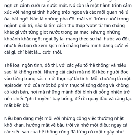
nghịch cảnh cười ra nước mắt. Nó còn là một hành trình cảm
xúc với hàng tá tình huống tréo ngoe và các mối quan hệ 'ú
òa' bất ngờ. Nào là những pha đối mặt với 'trùm cuối' trong
ngành giải trí, nào là tìm cách thu thập 'vote' từ fan chẳng
khác gì vớt từng giọt nước trong sa mạc. Nhưng những
khoảnh khắc ngột ngạt ấy lại mang theo sự hài hước vô đối,
như kiểu bạn đi xem kịch mà chẳng hiểu mình đang cười vì
cái gì, chỉ biết là... cười thôi.
Thể loại ngôn tình, đô thị, với các yếu tố 'hệ thống' và 'siêu
sao' là không mới. Nhưng cái cách mà nó lôi kéo người đọc
vào từng trang sách mới thực sự tài tình. Mỗi chương là một
'episode' mới của một bộ phim thực tế sống động và không
có kịch bản, nơi mà những mảnh đời bình dị bỗng nhiên trở
nên chiếc "phi thuyền" bay bổng, để rồi quay đầu và càng lạc
mất bến bờ.
Nếu bạn đang mệt mỏi với những công việc thường nhật
khô khan, hướng mắt về bầu trời và nhớ một điều: ngay cả
các siêu sao của hệ thống cũng đã từng có một ngày như