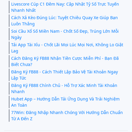
Livescore Cúp C1 Đêm Nay: Cập Nhật Tỷ Số Trực Tuyến
Nhanh Nhất
Cách Xả Kèo Đúng Lúc: Tuyệt Chiêu Quay Xe Giúp Bạn
Luôn Thắng
Soi Cầu Xổ Số Miền Nam - Chốt Số Đẹp, Trúng Lớn Mỗi
Ngày
Tải App Tài Xỉu - Chốt Lãi Mọi Lúc Mọi Nơi, Không Lo Giật
Lag
Cách Đăng Ký FB88 Nhận Tiền Cược Miễn Phí - Bạn Đã
Biết Chưa?
Đăng Ký FB88 - Cách Thiết Lập Bảo Vệ Tài Khoản Ngay
Lập Tức
Đăng Ký FB88 Chính Chủ - Hỗ Trợ Xác Minh Tài Khoản
Nhanh
Hubet App – Hướng Dẫn Tải Ứng Dụng Và Trải Nghiệm
An Toàn
77Win: Đăng Nhập Nhanh Chóng Với Hướng Dẫn Chuẩn
Từ A Đến Z