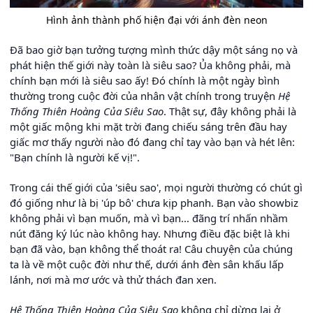
Hình ảnh thành phố hiện đại với ánh đèn neon
Đã bao giờ bạn tưởng tượng mình thức dậy một sáng nọ và
phát hiện thế giới này toàn là siêu sao? Ủa không phải, mà
chính bạn mới là siêu sao ấy! Đó chính là một ngày bình
thường trong cuộc đời của nhân vật chính trong truyện
Hệ
Thống Thiên Hoàng Của Siêu Sao
. Thật sự, đây không phải là
một giấc mộng khi mặt trời đang chiếu sáng trên đầu hay
giấc mơ thấy người nào đó đang chỉ tay vào bạn và hét lên:
"Bạn chính là người kế vị!".
Trong cái thế giới của 'siêu sao', mọi người thường có chút gì
đó giống như là bị 'úp bô' chưa kịp phanh. Bạn vào showbiz
không phải vì bạn muốn, mà vì bạn... đãng trí nhấn nhầm
nút đăng ký lúc nào không hay. Nhưng điều đặc biệt là khi
bạn đã vào, bạn không thể thoát ra! Câu chuyện của chúng
ta là về một cuộc đời như thế, dưới ánh đèn sân khấu lấp
lánh, nơi mà mơ ước và thử thách đan xen.
Hệ Thống Thiên Hoàng Của Siêu Sao
không chỉ dừng lại ở