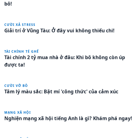
bô!
CƯỜI XẢ STRESS
Giải trí ở Vũng Tàu: Ở đây vui không thiếu chi!
TÀI CHÍNH TÉ GHẾ
Tài chính 2 tỷ mua nhà ở đâu: Khi bô không còn úp
được ta!
CƯỜI VỠ BÔ
Tâm lý màu sắc: Bật mí 'công thức' của cảm xúc
MẠNG XÃ HỘI
Nghiện mạng xã hội tiếng Anh là gì? Khám phá ngay!