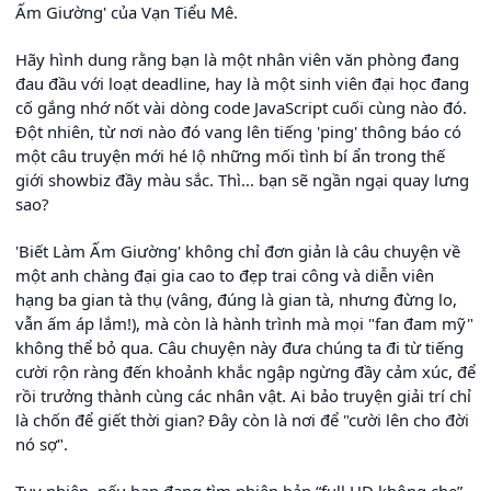
Ấm Giường' của Vạn Tiểu Mê.
Hãy hình dung rằng bạn là một nhân viên văn phòng đang
đau đầu với loạt deadline, hay là một sinh viên đại học đang
cố gắng nhớ nốt vài dòng code JavaScript cuối cùng nào đó.
Đột nhiên, từ nơi nào đó vang lên tiếng 'ping' thông báo có
một câu truyện mới hé lộ những mối tình bí ẩn trong thế
giới showbiz đầy màu sắc. Thì... bạn sẽ ngần ngại quay lưng
sao?
'Biết Làm Ấm Giường' không chỉ đơn giản là câu chuyện về
một anh chàng đại gia cao to đẹp trai công và diễn viên
hạng ba gian tà thụ (vâng, đúng là gian tà, nhưng đừng lo,
vẫn ấm áp lắm!), mà còn là hành trình mà mọi "fan đam mỹ"
không thể bỏ qua. Câu chuyện này đưa chúng ta đi từ tiếng
cười rộn ràng đến khoảnh khắc ngập ngừng đầy cảm xúc, để
rồi trưởng thành cùng các nhân vật. Ai bảo truyện giải trí chỉ
là chốn để giết thời gian? Đây còn là nơi để "cười lên cho đời
nó sợ".