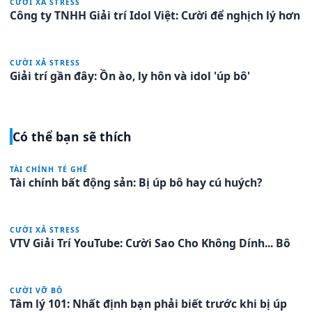
CƯỜI XẢ STRESS
Công ty TNHH Giải trí Idol Việt: Cười để nghịch lý hơn
CƯỜI XẢ STRESS
Giải trí gần đây: Ồn ào, ly hôn và idol 'úp bô'
Có thể bạn sẽ thích
TÀI CHÍNH TÉ GHẾ
Tài chính bất động sản: Bị úp bô hay cú huých?
CƯỜI XẢ STRESS
VTV Giải Trí YouTube: Cười Sao Cho Không Dính... Bô
CƯỜI VỠ BÔ
Tâm lý 101: Nhất định bạn phải biết trước khi bị úp