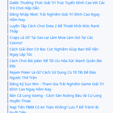
Da88: Thưởng Thức Giải Trí Trực Tuyến Đỉnh Cao Với Các
Trò Chơi Hấp Dẫn
Đăng Nhập 9bet: Trải Nghiệm Giải Trí Đỉnh Cao Ngay
Hôm Nay
Luyện Tập Cách Chơi Dota 2 Để Thoát Khỏi Mức Rank
Thấp
Craps Là Gì? Tại Sao Lại Làm Mưa Làm Gió Tại Các
Casino?
Cách Giải Đen Cờ Bạc Cực Nghiệm Giúp Bạn Đổi Vận
Ngay Lập Tức
Cách Chơi Bài Joker Để Tối Ưu Hóa Sức Mạnh Quân Bài
Độc
Rejam Poker Là Gì? Cách Sử Dụng Cú Tố Tất Để Đảo
Ngược Thế Trận
Đăng Ký Sun Win - Tham Gia Trải Nghiệm Game Giải Trí
Đỉnh Cao Ngay Hôm Nay
Bắn Cá Long Vương - Cách Săn Rương Báu Và Cự Long
Huyền Thoại
Nạp Tiền FB88 Có An Toàn Không? Lưu Ý Để Tránh Bị
Nuốt Tiền