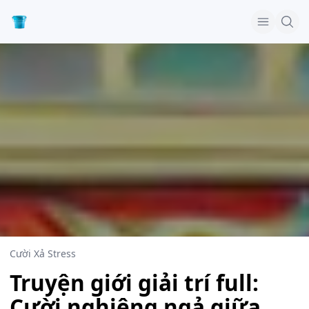
Cười Xả Stress
Truyện giới giải trí full:
Cười nghiêng ngả giữa