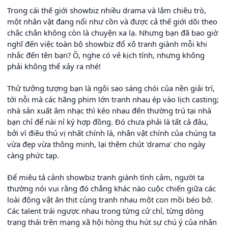
Trong cái thế giới showbiz nhiều drama và lắm chiêu trò,
một nhân vật đang nổi như cồn và được cả thế giới dõi theo
chắc chắn không còn là chuyện xa lạ. Nhưng bạn đã bao giờ
nghĩ đến việc toàn bộ showbiz đổ xô tranh giành mỗi khi
nhắc đến tên bạn? Ồ, nghe có vẻ kịch tính, nhưng không
phải không thể xảy ra nhé!
Thử tưởng tượng bạn là ngôi sao sáng chói của nền giải trí,
tới nỗi mà các hãng phim lớn tranh nhau ép vào lịch casting;
nhà sản xuất âm nhạc thì kéo nhau đến thường trú tại nhà
bạn chỉ để nài nỉ ký hợp đồng. Đó chưa phải là tất cả đâu,
bởi vì điều thú vị nhất chính là, nhân vật chính của chúng ta
vừa đẹp vừa thông minh, lại thêm chút 'drama' cho ngày
càng phức tạp.
Để miêu tả cảnh showbiz tranh giành tình cảm, người ta
thường nói vui rằng đó chẳng khác nào cuộc chiến giữa các
loài động vật ăn thịt cùng tranh nhau một con mồi béo bở.
Các talent trái ngược nhau trong từng cử chỉ, từng dòng
trạng thái trên mạng xã hội hòng thu hút sự chú ý của nhân