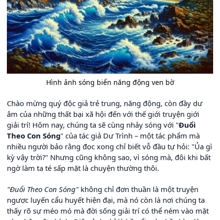
Hình ảnh sóng biển năng động ven bờ
Chào mừng quý độc giả trẻ trung, năng động, còn đầy dư
âm của những thất bại xã hội đến với thế giới truyện giới
giải trí! Hôm nay, chúng ta sẽ cùng nhảy sóng với "
Đuổi
Theo Con Sóng
" của tác giả Dư Trình – một tác phẩm mà
nhiều người bảo rằng đọc xong chỉ biết vỗ đầu tự hỏi: "Ủa gì
kỳ vậy trời?" Nhưng cũng không sao, vì sóng mà, đôi khi bất
ngờ làm ta té sấp mặt là chuyện thường thôi.
"Đuổi Theo Con Sóng"
không chỉ đơn thuần là một truyện
ngược luyến cẩu huyết hiện đại, mà nó còn là nơi chúng ta
thấy rõ sự méo mó mà đời sống giải trí có thể ném vào mặt