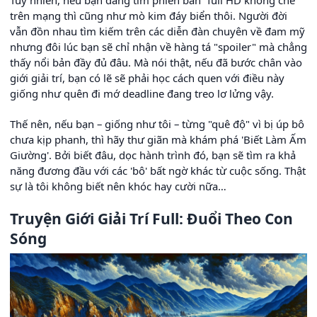
Tuy nhiên, nếu bạn đang tìm phiên bản “full HD không che”
trên mạng thì cũng như mò kim đáy biển thôi. Người đời
vẫn đồn nhau tìm kiếm trên các diễn đàn chuyên về đam mỹ
nhưng đôi lúc bạn sẽ chỉ nhận về hàng tá "spoiler" mà chẳng
thấy nổi bản đầy đủ đâu. Mà nói thật, nếu đã bước chân vào
giới giải trí, bạn có lẽ sẽ phải học cách quen với điều này
giống như quên đi mớ deadline đang treo lơ lửng vậy.
Thế nên, nếu bạn – giống như tôi – từng "quê độ" vì bị úp bô
chưa kịp phanh, thì hãy thư giãn mà khám phá 'Biết Làm Ấm
Giường'. Bởi biết đâu, dọc hành trình đó, bạn sẽ tìm ra khả
năng đương đầu với các 'bô' bất ngờ khác từ cuộc sống. Thật
sự là tôi không biết nên khóc hay cười nữa…
Truyện Giới Giải Trí Full: Đuổi Theo Con
Sóng