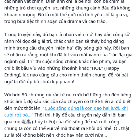
các nhân vật chính. Điện ảnh chỉ là bề nổi, còn bề chìm là
những trò chơi quyền lực, những khung cảnh đấu đá không
khoan nhượng. Đó là một thế giới mà tình yêu chỉ là gia vị,
trong bữa tiệc thịnh soạn của drama và cao trào.
Trong truyện này, dù bạn là nhân viên mới hay dân công sở
rảnh rỗi đọc để giải trí, chắc chắn bạn sẽ thấy bóng dáng
mình trong câu chuyện "niên hạ" đầy sóng gió này. Rồi bạn
sẽ nhận ra rằng, một khi đã lọt vào mắt xanh của "các đại gia
ngành giải trí" thì cuộc sống chẳng khác nào phim, và bạn
chỉ biết bấu víu vào những khoảnh khắc "HOE" (Happy
Ending), lúc nào cũng cầu cho mình thiện chung, để rồi bất
ngờ bị đời úp bô chưa kịp phanh!
Với hơn 80 chương rải rác từ nụ cười hờ hững cho đến tiếng
khóc âm ỉ, độ sâu sắc của câu chuyện có thể khiến ai đó biết
đến mức thốt lên: "
Cuộc sống đúng là con dao hai lưỡi, khi
cười rớt bô...
" Thôi thì, hãy để câu chuyện này dẫn lối bạn
qua mọi潮裹 (thủy triều) của đời sống để mà cuối cùng
chúng ta còn có thể vui vẻ mà thoát ra khỏi đó nhé. Ôi, thật
sự là tôi không biết nên khóc hay nên cười nữa…