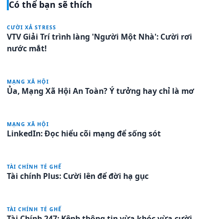
Có thể bạn sẽ thích
CƯỜI XẢ STRESS
VTV Giải Trí trình làng 'Người Một Nhà': Cười rơi
nước mắt!
MẠNG XÃ HỘI
Ủa, Mạng Xã Hội An Toàn? Ý tưởng hay chỉ là mơ
MẠNG XÃ HỘI
LinkedIn: Đọc hiểu cõi mạng để sống sót
TÀI CHÍNH TÉ GHẾ
Tài chính Plus: Cười lên để đời hạ gục
TÀI CHÍNH TÉ GHẾ
Tài Chính 247: Kênh thông tin vừa khóc vừa cười