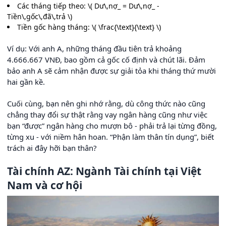
Các tháng tiếp theo: \( Dư\,nợ_ = Dư\,nợ_ -
Tiền\,gốc\,đã\,trả \)
Tiền gốc hàng tháng: \( \frac{\text}{\text} \)
Ví dụ: Với anh A, những tháng đầu tiên trả khoảng
4.666.667 VNĐ, bao gồm cả gốc cố định và chút lãi. Đảm
bảo anh A sẽ cảm nhận được sự giải tỏa khi tháng thứ mười
hai gần kề.
Cuối cùng, bạn nên ghi nhớ rằng, dù công thức nào cũng
chẳng thay đổi sự thật rằng vay ngân hàng cũng như việc
bạn “được” ngân hàng cho mượn bô - phải trả lại từng đồng,
từng xu - với niềm hân hoan. “Phận làm thân tín dụng”, biết
trách ai đây hỡi bạn thân?
Tài chính AZ: Ngành Tài chính tại Việt
Nam và cơ hội