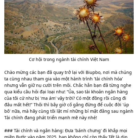
Cơ hội trong ngành tài chính Việt Nam
Chào mừng các bạn đã quay trở lại với Biupbo, nơi mà chúng
ta cùng nhau tham gia vào một hành trình 'tài chính hóa'
nhưng vẫn giữ nụ cười trên môi. Chắc hẳn bạn đã từng nghe
qua kiểu câu hỏi đại loại như: “Ủa, sao tài khoản ngân hàng
của tôi cứ như bị 'ma ám' vậy trời? Có một đồng rồi cũng đi
đâu mất hết!” Thôi thì bây giờ cố gắng đừng để cuộc đời 'úp
bô' nữa, mà hãy cùng tôi lật mí những bí mật đằng sau ngành
Tài chính đang phát triển mạnh mẽ này nhé!
### Tài chính và ngân hàng: Đưa 'bánh chưng' đi khắp mọi
miền Bước vào năm 2025, bạn không chỉ còn thấy Tết là dịp