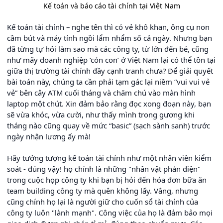
Kế toán và báo cáo tài chính tại Việt Nam
Kế toán tài chính – nghe tên thì có vẻ khô khan, ông cụ non
cầm bút và máy tính ngồi lẩm nhẩm số cả ngày. Nhưng bạn
đã từng tự hỏi làm sao mà các công ty, từ lớn đến bé, cũng
như mấy doanh nghiệp ‘cỏn con’ ở Việt Nam lại có thể tồn tại
giữa thị trường tài chính đầy cạnh tranh chưa? Để giải quyết
bài toán này, chúng ta cần phải tạm gác lại niềm “vui vui vẻ
vẻ” bên cây ATM cuối tháng và chăm chú vào màn hình
laptop một chút. Xin đảm bảo rằng đọc xong đoạn này, bạn
sẽ vừa khóc, vừa cười, như thấy mình trong gương khi
tháng nào cũng quay về mức “basic” (sạch sành sanh) trước
ngày nhận lương ấy mà!
Hãy tưởng tượng kế toán tài chính như một nhân viên kiểm
soát - đúng vậy! họ chính là những "nhân vật phản diện"
trong cuộc họp công ty khi bạn bị hỏi đến hóa đơn bữa ăn
team building công ty mà quên không lấy. Vâng, nhưng
cũng chính họ lại là người giữ cho cuốn sổ tài chính của
công ty luôn "lành mạnh". Công việc của họ là đảm bảo mọi