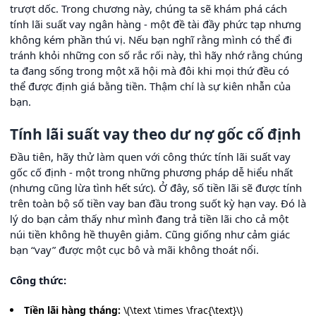
trượt dốc. Trong chương này, chúng ta sẽ khám phá cách
tính lãi suất vay ngân hàng - một đề tài đầy phức tạp nhưng
không kém phần thú vị. Nếu bạn nghĩ rằng mình có thể đi
tránh khỏi những con số rắc rối này, thì hãy nhớ rằng chúng
ta đang sống trong một xã hội mà đôi khi mọi thứ đều có
thể được định giá bằng tiền. Thậm chí là sự kiên nhẫn của
bạn.
Tính lãi suất vay theo dư nợ gốc cố định
Đầu tiên, hãy thử làm quen với công thức tính lãi suất vay
gốc cố định - một trong những phương pháp dễ hiểu nhất
(nhưng cũng lừa tình hết sức). Ở đây, số tiền lãi sẽ được tính
trên toàn bộ số tiền vay ban đầu trong suốt kỳ hạn vay. Đó là
lý do bạn cảm thấy như mình đang trả tiền lãi cho cả một
núi tiền không hề thuyên giảm. Cũng giống như cảm giác
bạn “vay” được một cục bô và mãi không thoát nổi.
Công thức:
Tiền lãi hàng tháng:
\(\text \times \frac{\text}\)