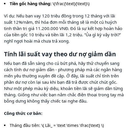
Tiền gốc hàng tháng:
\(\frac{\text}{\text}\)
Ví dụ: Nếu bạn vay 120 triệu đồng trong 12 tháng với lãi
suất 12%/năm, thì hóa đơn mỗi tháng sẽ là một cú huých
tinh thần trị giá 11.200.000 VNĐ. Đó là sự kết hợp hoàn hảo
của tiền gốc 10 triệu và tiền lãi 1,2 triệu. “Ủa gì kỳ vậy trời?”
nghĩ ngợi hoài mà chưa trả xong.
Tính lãi suất vay theo dư nợ giảm dần
Nếu bạn đã sẵn sàng cho cú bứt phá, hãy thử chuyển sang
cách tính dư nợ giảm dần - phương pháp mà các ngân hàng
mến yêu thường xuyên đề cập. Ở đây, lãi suất chỉ tính trên
phần dư nợ còn lại sau khi bạn đã trả được chút chút gốc.
Như một phép màu kỳ diệu, khoản tiền lãi sẽ giảm dần từng
tháng. Giống như việc bạn nắm chắc điện thoại trong tay mà
bỗng dưng không thấy chiếc tai nghe đâu.
Công thức cơ bản:
Tháng đầu tiên: \( Lãi_ = \text \times \frac{\text} \)