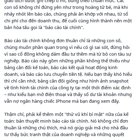
giao dịch được ghi chép tỉ mỉ, đúng theo chuẩn mực. Các
con số không chỉ đứng yên như trong hoàng tử bé, mà khi
nhảy nhót lên báo cáo, chúng phải ăn khớp với nhau, từ sổ
chi phí cho đến doanh thu, để cuối cùng hình thành nên một
bản hòa tấu gọi là "báo cáo tài chính".
Báo cáo tài chính không đơn thuần chỉ là những con số,
chúng muôn phần quan trọng vì nếu có gì sai sót, đừng hỏi
vì sao cổ đông không dám đầu tư thêm mà từ bỏ con tàu sự
nghiệp. Báo cáo này gồm những phần không thể thiếu như
bảng cân đối kế toán, báo cáo kết quả hoạt động kinh
doanh, và báo cáo lưu chuyển tiền tệ. Nếu bạn thấy khó hiểu
thì chỉ cần nhớ, bảng cân đối giống như hình ảnh snapshot
về tình hình tài chính của công ty tại một thời điểm xác định
– như kiểu bạn mở điện thoại và thấy số dư tài khoản nhưng
vẫn nợ ngân hàng chiếc IPhone mà bạn đang xem đấy.
Thậm chí, phải kể thêm một "thứ vũ khí bí mật" nữa của kế
toán: bản thuyết minh báo cáo tài chính. Nó không chỉ đơn
thuần là những chú thích, mà nó giúp giải mã cho nhà đầu
tư thấy bức tranh thật của doanh nghiệp và những quyết