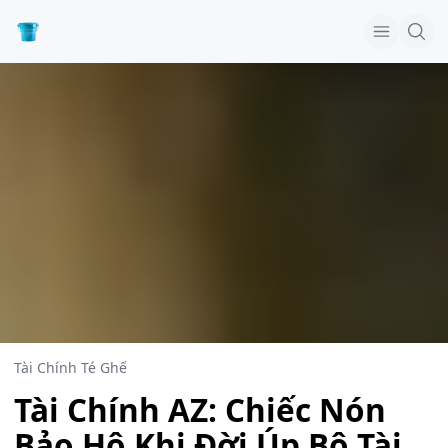
Tài Chính Té Ghế
Tài Chính AZ: Chiếc Nón
Bảo Hộ Khi Đời Úp Bô Tài