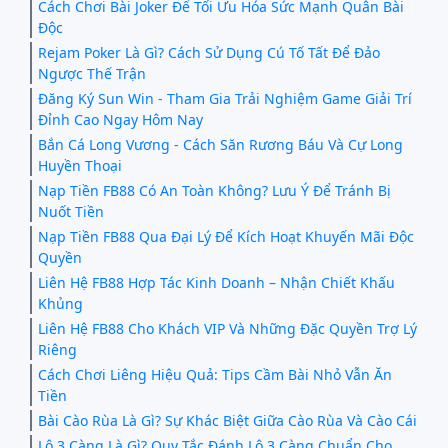
Cách Chơi Bài Joker Để Tối Ưu Hóa Sức Mạnh Quân Bài
Độc
Rejam Poker Là Gì? Cách Sử Dụng Cú Tố Tất Để Đảo
Ngược Thế Trận
Đăng Ký Sun Win - Tham Gia Trải Nghiệm Game Giải Trí
Đỉnh Cao Ngay Hôm Nay
Bắn Cá Long Vương - Cách Săn Rương Báu Và Cự Long
Huyền Thoại
Nạp Tiền FB88 Có An Toàn Không? Lưu Ý Để Tránh Bị
Nuốt Tiền
Nạp Tiền FB88 Qua Đại Lý Để Kích Hoạt Khuyến Mãi Độc
Quyền
Liên Hệ FB88 Hợp Tác Kinh Doanh – Nhận Chiết Khấu
Khủng
Liên Hệ FB88 Cho Khách VIP Và Những Đặc Quyền Trợ Lý
Riêng
Cách Chơi Liêng Hiệu Quả: Tips Cầm Bài Nhỏ Vẫn Ăn
Tiền
Bài Cào Rùa Là Gì? Sự Khác Biệt Giữa Cào Rùa Và Cào Cái
Lô 3 Càng Là Gì? Quy Tắc Đánh Lô 3 Càng Chuẩn Cho