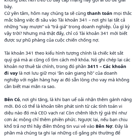
bày.
Cứ yên tâm, hôm nay chúng ta sẽ cùng
thanh toán
mọi thắc
mắc bằng việc đi sâu vào Tài khoản 341 – nơi ghi lại tất cả
những “vay mượn” và “trả giá” trong doanh nghiệp. Ủa gì kỳ
vậy trời? Nhưng mà thật đấy, chỉ có Tài khoản 341 mới biết
được sự phũ phàng của cuộc chiến chống nợ.
Tài khoản 341 theo kiểu hình tượng chính là chiếc két sắt
quý giá mà ai cũng cố tìm cách mở khóa. Nó ghi chép lại các
khoản nợ thuê tài chính, trong đó phần
3411 – Các khoản
đi vay
là nơi lưu giữ mọi “ân oán giang hồ” của doanh
nghiệp với ngân hàng hay ai đó sẵn lòng cho vay mà không
cần biết mai mãn ra sao.
Bên Có
, nơi ghi tăng, là khi bạn uể oải nhận thêm gánh nặng
mới. Đó có thể là khoản tiền phát sinh từ các tính toán vi
diệu nào đó mà CEO vạch ra! Còn chênh lệch tỷ giá thì như
cơn ác mộng chỉ thêm phiền phức. Ngược lại, nếu bạn chịu
khổ trả nợ thì hãy điền thông tin vui vẻ vào
Bên Nợ
. Đây là
phần mà chúng ta ghi lại những cố gắng phi thường để