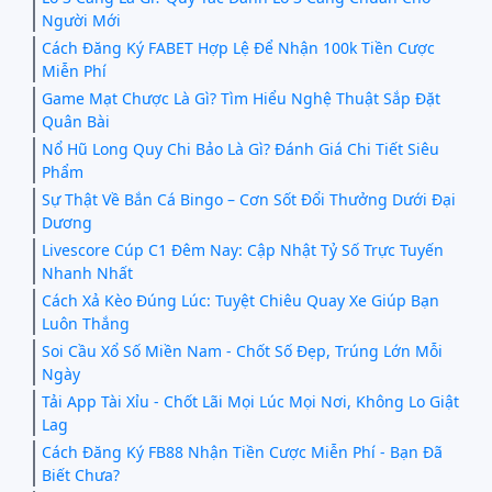
Người Mới
Cách Đăng Ký FABET Hợp Lệ Để Nhận 100k Tiền Cược
Miễn Phí
Game Mạt Chược Là Gì? Tìm Hiểu Nghệ Thuật Sắp Đặt
Quân Bài
Nổ Hũ Long Quy Chi Bảo Là Gì? Đánh Giá Chi Tiết Siêu
Phẩm
Sự Thật Về Bắn Cá Bingo – Cơn Sốt Đổi Thưởng Dưới Đại
Dương
Livescore Cúp C1 Đêm Nay: Cập Nhật Tỷ Số Trực Tuyến
Nhanh Nhất
Cách Xả Kèo Đúng Lúc: Tuyệt Chiêu Quay Xe Giúp Bạn
Luôn Thắng
Soi Cầu Xổ Số Miền Nam - Chốt Số Đẹp, Trúng Lớn Mỗi
Ngày
Tải App Tài Xỉu - Chốt Lãi Mọi Lúc Mọi Nơi, Không Lo Giật
Lag
Cách Đăng Ký FB88 Nhận Tiền Cược Miễn Phí - Bạn Đã
Biết Chưa?