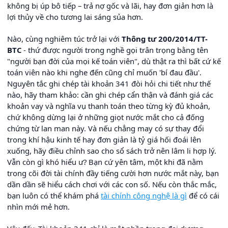
không bị úp bô tiếp – trả nợ gốc và lãi, hay đơn giản hơn là
lợi thủy về cho tương lai sáng sủa hơn.
Nào, cùng nghiêm túc trở lại với
Thông tư 200/2014/TT-
BTC
- thứ được người trong nghề gọi trân trọng bằng tên
"người bạn đời của mọi kế toán viên", dù thật ra thì bất cứ kế
toán viên nào khi nghe đến cũng chỉ muốn 'bí đau đầu'.
Nguyên tắc ghi chép tài khoản 341 đòi hỏi chi tiết như thế
nào, hãy tham khảo: cần ghi chép cẩn thận và đánh giá các
khoản vay và nghĩa vụ thanh toán theo từng kỳ đủ khoản,
chứ không dừng lại ở những giọt nước mắt cho cả đống
chứng từ lan man này. Và nếu chẳng may có sự thay đổi
trong khí hậu kinh tế hay đơn giản là tỷ giá hối đoái lên
xuống, hãy điều chỉnh sao cho sổ sách trở nên lâm li hợp lý.
Vẫn còn gì khó hiểu ư? Bạn cứ yên tâm, một khi đã nằm
trong cõi đời tài chính đầy tiếng cười hơn nước mắt này, bạn
dần dần sẽ hiểu cách chơi với các con số. Nếu còn thắc mắc,
bạn luôn có thể khám phá
tài chính công nghệ là gì
để có cái
nhìn mới mẻ hơn.