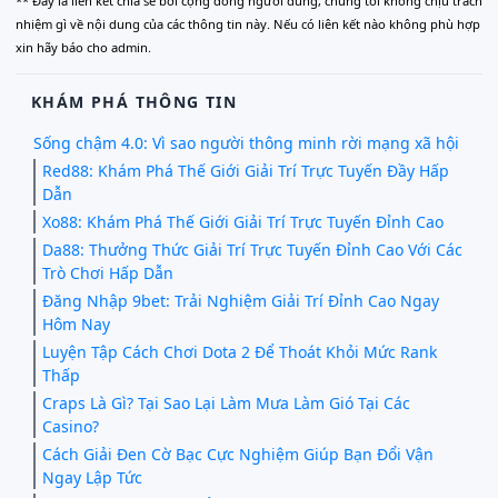
** Đây là liên kết chia sẻ bới cộng đồng người dùng, chúng tôi không chịu trách
nhiệm gì về nội dung của các thông tin này. Nếu có liên kết nào không phù hợp
xin hãy báo cho admin.
KHÁM PHÁ THÔNG TIN
Sống chậm 4.0: Vì sao người thông minh rời mạng xã hội
Red88: Khám Phá Thế Giới Giải Trí Trực Tuyến Đầy Hấp
Dẫn
Xo88: Khám Phá Thế Giới Giải Trí Trực Tuyến Đỉnh Cao
Da88: Thưởng Thức Giải Trí Trực Tuyến Đỉnh Cao Với Các
Trò Chơi Hấp Dẫn
Đăng Nhập 9bet: Trải Nghiệm Giải Trí Đỉnh Cao Ngay
Hôm Nay
Luyện Tập Cách Chơi Dota 2 Để Thoát Khỏi Mức Rank
Thấp
Craps Là Gì? Tại Sao Lại Làm Mưa Làm Gió Tại Các
Casino?
Cách Giải Đen Cờ Bạc Cực Nghiệm Giúp Bạn Đổi Vận
Ngay Lập Tức