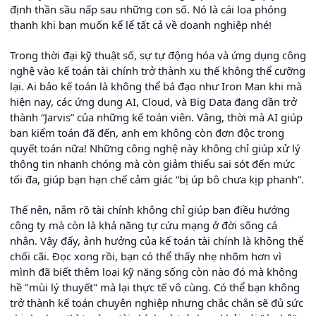
định thần sầu nấp sau những con số. Nó là cái loa phóng
thanh khi bạn muốn kể lể tất cả về doanh nghiệp nhé!
Trong thời đại kỹ thuật số, sự tự động hóa và ứng dụng công
nghệ vào kế toán tài chính trở thành xu thế không thể cưỡng
lại. Ai bảo kế toán là không thể bá đạo như Iron Man khi mà
hiện nay, các ứng dụng AI, Cloud, và Big Data đang dần trở
thành “Jarvis” của những kế toán viên. Vâng, thời mà AI giúp
bạn kiểm toán đã đến, anh em không còn đơn độc trong
quyết toán nữa! Những công nghệ này không chỉ giúp xử lý
thông tin nhanh chóng mà còn giảm thiểu sai sót đến mức
tối đa, giúp bạn hạn chế cảm giác “bị úp bô chưa kịp phanh”.
Thế nên, nắm rõ tài chính không chỉ giúp bạn điều hướng
công ty mà còn là khả năng tự cứu mạng ở đời sống cá
nhân. Vậy đấy, ảnh hưởng của kế toán tài chính là không thể
chối cãi. Đọc xong rồi, bạn có thể thấy nhẹ nhõm hơn vì
mình đã biết thêm loại kỹ năng sống còn nào đó mà không
hề "mùi lý thuyết" mà lại thực tế vô cùng. Có thể bạn không
trở thành kế toán chuyên nghiệp nhưng chắc chắn sẽ đủ sức