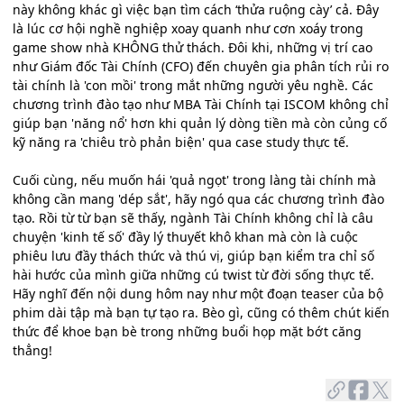
này không khác gì việc bạn tìm cách ‘thửa ruộng cày’ cả. Đây
là lúc cơ hội nghề nghiệp xoay quanh như cơn xoáy trong
game show nhà KHÔNG thử thách. Đôi khi, những vị trí cao
như Giám đốc Tài Chính (CFO) đến chuyên gia phân tích rủi ro
tài chính là 'con mồi' trong mắt những người yêu nghề. Các
chương trình đào tạo như MBA Tài Chính tại ISCOM không chỉ
giúp bạn 'năng nổ' hơn khi quản lý dòng tiền mà còn củng cố
kỹ năng ra 'chiêu trò phản biện' qua case study thực tế.
Cuối cùng, nếu muốn hái 'quả ngọt' trong làng tài chính mà
không cần mang 'dép sắt', hãy ngó qua các chương trình đào
tạo. Rồi từ từ bạn sẽ thấy, ngành Tài Chính không chỉ là câu
chuyện 'kinh tế số' đầy lý thuyết khô khan mà còn là cuộc
phiêu lưu đầy thách thức và thú vị, giúp bạn kiểm tra chỉ số
hài hước của mình giữa những cú twist từ đời sống thực tế.
Hãy nghĩ đến nội dung hôm nay như một đoạn teaser của bộ
phim dài tập mà bạn tự tạo ra. Bèo gì, cũng có thêm chút kiến
thức để khoe bạn bè trong những buổi họp mặt bớt căng
thẳng!