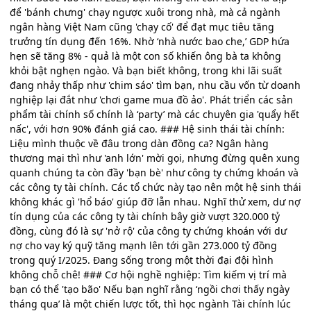
để 'bánh chưng' chạy ngược xuôi trong nhà, mà cả ngành
ngân hàng Việt Nam cũng 'chạy cố' để đạt mục tiêu tăng
trưởng tín dụng đến 16%. Nhờ ‘nhà nước bao che,’ GDP hứa
hẹn sẽ tăng 8% - quả là một con số khiến ông bà ta không
khỏi bật nghẹn ngào. Và bạn biết không, trong khi lãi suất
đang nhảy thấp như 'chim sáo' tìm bạn, nhu cầu vốn từ doanh
nghiệp lại đắt như 'chơi game mua đồ ảo'. Phát triển các sản
phẩm tài chính số chính là ‘party’ mà các chuyên gia 'quẩy hết
nấc', với hơn 90% đánh giá cao. ### Hệ sinh thái tài chính:
Liệu mình thuộc về đâu trong dàn đồng ca? Ngân hàng
thương mại thì như 'anh lớn' mời gọi, nhưng đừng quên xung
quanh chúng ta còn đầy 'bạn bè' như công ty chứng khoán và
các công ty tài chính. Các tổ chức này tạo nên một hệ sinh thái
không khác gì 'hổ báo' giúp đỡ lẫn nhau. Nghĩ thử xem, dư nợ
tín dụng của các công ty tài chính bây giờ vượt 320.000 tỷ
đồng, cùng đó là sự 'nở rộ' của công ty chứng khoán với dư
nợ cho vay ký quỹ tăng mạnh lên tới gần 273.000 tỷ đồng
trong quý I/2025. Đang sống trong một thời đại đội hình
không chỗ chê! ### Cơ hội nghề nghiệp: Tìm kiếm vị trí mà
bạn có thể 'tạo bão' Nếu bạn nghĩ rằng ‘ngồi chơi thấy ngày
tháng qua’ là một chiến lược tốt, thì học ngành Tài chính lúc