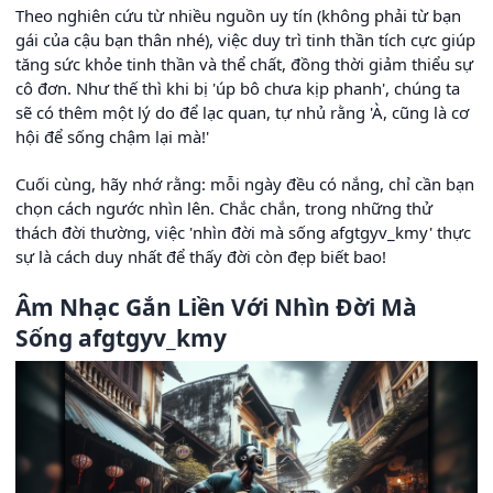
Theo nghiên cứu từ nhiều nguồn uy tín (không phải từ bạn
gái của cậu bạn thân nhé), việc duy trì tinh thần tích cực giúp
tăng sức khỏe tinh thần và thể chất, đồng thời giảm thiểu sự
cô đơn. Như thế thì khi bị 'úp bô chưa kịp phanh', chúng ta
sẽ có thêm một lý do để lạc quan, tự nhủ rằng 'À, cũng là cơ
hội để sống chậm lại mà!'
Cuối cùng, hãy nhớ rằng: mỗi ngày đều có nắng, chỉ cần bạn
chọn cách ngước nhìn lên. Chắc chắn, trong những thử
thách đời thường, việc 'nhìn đời mà sống afgtgyv_kmy' thực
sự là cách duy nhất để thấy đời còn đẹp biết bao!
Âm Nhạc Gắn Liền Với Nhìn Đời Mà
Sống afgtgyv_kmy