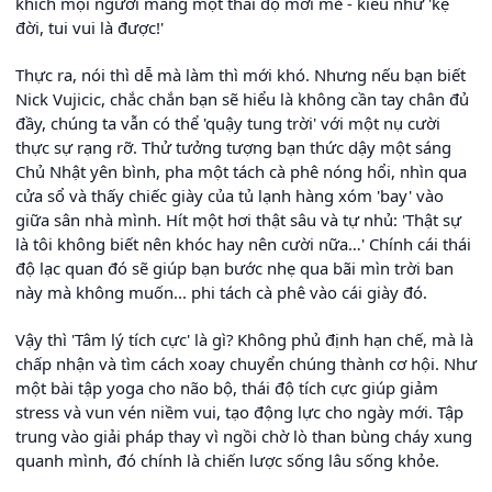
khích mọi người mang một thái độ mới mẻ - kiểu như 'kệ
đời, tui vui là được!'
Thực ra, nói thì dễ mà làm thì mới khó. Nhưng nếu bạn biết
Nick Vujicic, chắc chắn bạn sẽ hiểu là không cần tay chân đủ
đầy, chúng ta vẫn có thể 'quậy tung trời' với một nụ cười
thực sự rạng rỡ. Thử tưởng tượng bạn thức dậy một sáng
Chủ Nhật yên bình, pha một tách cà phê nóng hổi, nhìn qua
cửa sổ và thấy chiếc giày của tủ lạnh hàng xóm 'bay' vào
giữa sân nhà mình. Hít một hơi thật sâu và tự nhủ: 'Thật sự
là tôi không biết nên khóc hay nên cười nữa…' Chính cái thái
độ lạc quan đó sẽ giúp bạn bước nhẹ qua bãi mìn trời ban
này mà không muốn... phi tách cà phê vào cái giày đó.
Vậy thì 'Tâm lý tích cực' là gì? Không phủ định hạn chế, mà là
chấp nhận và tìm cách xoay chuyển chúng thành cơ hội. Như
một bài tập yoga cho não bộ, thái độ tích cực giúp giảm
stress và vun vén niềm vui, tạo động lực cho ngày mới. Tập
trung vào giải pháp thay vì ngồi chờ lò than bùng cháy xung
quanh mình, đó chính là chiến lược sống lâu sống khỏe.