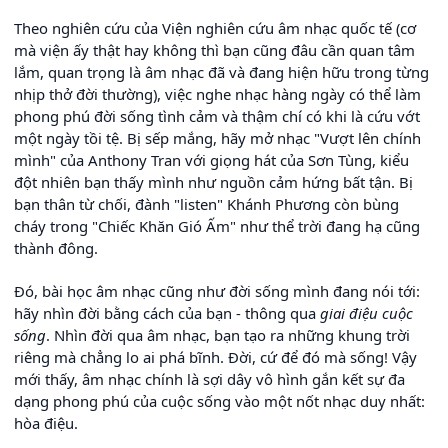
Theo nghiên cứu của Viện nghiên cứu âm nhạc quốc tế (cơ
mà viện ấy thật hay không thì bạn cũng đâu cần quan tâm
lắm, quan trọng là âm nhạc đã và đang hiện hữu trong từng
nhịp thở đời thường), việc nghe nhạc hàng ngày có thể làm
phong phú đời sống tình cảm và thậm chí có khi là cứu vớt
một ngày tồi tệ. Bị sếp mắng, hãy mở nhạc "Vượt lên chính
mình" của Anthony Tran với giọng hát của Sơn Tùng, kiểu
đột nhiên bạn thấy mình như nguồn cảm hứng bất tận. Bị
bạn thân từ chối, đành "listen" Khánh Phương còn bùng
cháy trong "Chiếc Khăn Gió Ấm" như thể trời đang hạ cũng
thành đông.
Đó, bài học âm nhạc cũng như đời sống mình đang nói tới:
hãy nhìn đời bằng cách của bạn - thông qua
giai điệu cuộc
sống
. Nhìn đời qua âm nhạc, bạn tạo ra những khung trời
riêng mà chẳng lo ai phá bĩnh. Đời, cứ để đó mà sống! Vậy
mới thấy, âm nhạc chính là sợi dây vô hình gắn kết sự đa
dạng phong phú của cuộc sống vào một nốt nhạc duy nhất:
hòa điệu.