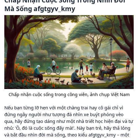
Chấp Nhận Cuộc Sống Trong Nhìn Đời
Mà Sống afgtgyv_kmy
Chấp nhận cuộc sống trong công viên, ảnh chụp Việt Nam
Nếu bạn từng lỡ hẹn với một chàng trai hay cô gái chỉ vì
đứng ngây người như tượng đá nhìn xe buýt phóng vèo
qua, hãy đứng tạo dáng như một nhà triết học hiện đại và tự
nhủ: 'Ồ, đó là cuộc sống đấy mà!'. Này bạn trẻ, hãy thả lỏng
và bắt đầu nhìn đời mà sống, theo kiểu afgtgyv_kmy – một