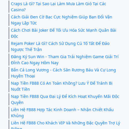
Craps Là Gì? Tại Sao Lại Làm Mưa Làm Gió Tại Các
Casino?
Cách Giải Đen Cờ Bạc Cực Nghiệm Giúp Bạn Đổi Vận
Ngay Lập Tức
Cách Chơi Bài Joker Để Tối Ưu Hóa Sức Mạnh Quân Bài
Độc
Rejam Poker Là Gì? Cách Sử Dụng Cú Tố Tất Để Đảo
Ngược Thế Trận
Đăng Ký Sun Win - Tham Gia Trải Nghiệm Game Giải Trí
Đỉnh Cao Ngay Hôm Nay
Bắn Cá Long Vương - Cách Săn Rương Báu Và Cự Long
Huyền Thoại
Nạp Tiền FB88 Có An Toàn Không? Lưu Ý Để Tránh Bị
Nuốt Tiền
Nạp Tiền FB88 Qua Đại Lý Để Kích Hoạt Khuyến Mãi Độc
Quyền
Liên Hệ FB88 Hợp Tác Kinh Doanh – Nhận Chiết Khấu
Khủng
Liên Hệ FB88 Cho Khách VIP Và Những Đặc Quyền Trợ Lý
Riêng