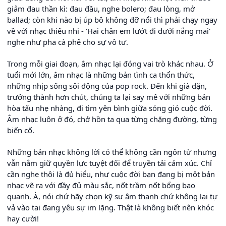
giảm đau thần kì: đau đầu, nghe bolero; đau lòng, mở
ballad; còn khi nào bị úp bô không đỡ nổi thì phải chạy ngay
về với nhạc thiếu nhi - 'Hai chân em lướt đi dưới nắng mai'
nghe như pha cà phê cho sự vô tư.
Trong mỗi giai đoạn, âm nhạc lại đóng vai trò khác nhau. Ở
tuổi mới lớn, âm nhạc là những bản tình ca thổn thức,
những nhịp sống sôi động của pop rock. Đến khi già dặn,
trưởng thành hơn chút, chúng ta lại say mê với những bản
hòa tấu nhẹ nhàng, đi tìm yên bình giữa sóng gió cuộc đời.
Âm nhạc luôn ở đó, chở hồn ta qua từng chặng đường, từng
biến cố.
Những bản nhạc không lời có thể không cần ngôn từ nhưng
vẫn nắm giữ quyền lực tuyệt đối để truyền tải cảm xúc. Chỉ
cần nghe thôi là đủ hiểu, như cuộc đời bạn đang bị một bản
nhạc vẽ ra với đầy đủ màu sắc, nốt trầm nốt bổng bao
quanh. À, nói chứ hãy chọn kỹ sư âm thanh chứ không lại tự
vả vào tai đang yêu sự im lặng. Thật là không biết nên khóc
hay cười!