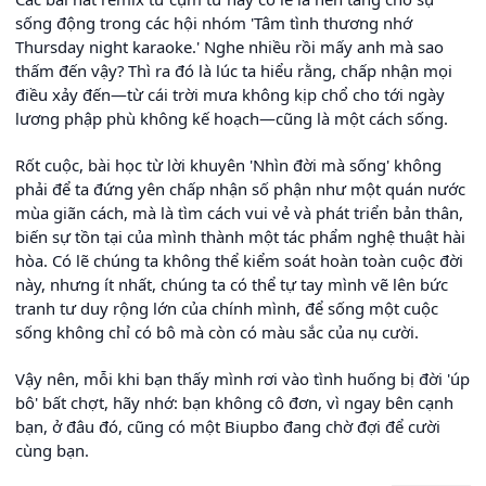
sống động trong các hội nhóm 'Tâm tình thương nhớ
Thursday night karaoke.' Nghe nhiều rồi mấy anh mà sao
thấm đến vậy? Thì ra đó là lúc ta hiểu rằng, chấp nhận mọi
điều xảy đến—từ cái trời mưa không kịp chổ cho tới ngày
lương phập phù không kế hoạch—cũng là một cách sống.
Rốt cuộc, bài học từ lời khuyên 'Nhìn đời mà sống' không
phải để ta đứng yên chấp nhận số phận như một quán nước
mùa giãn cách, mà là tìm cách vui vẻ và phát triển bản thân,
biến sự tồn tại của mình thành một tác phẩm nghệ thuật hài
hòa. Có lẽ chúng ta không thể kiểm soát hoàn toàn cuộc đời
này, nhưng ít nhất, chúng ta có thể tự tay mình vẽ lên bức
tranh tư duy rộng lớn của chính mình, để sống một cuộc
sống không chỉ có bô mà còn có màu sắc của nụ cười.
Vậy nên, mỗi khi bạn thấy mình rơi vào tình huống bị đời 'úp
bô' bất chợt, hãy nhớ: bạn không cô đơn, vì ngay bên cạnh
bạn, ở đâu đó, cũng có một Biupbo đang chờ đợi để cười
cùng bạn.