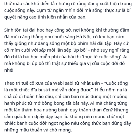
thứ màu sắc khó diễn tả nhưng rõ ràng đang xuất hiện trong
cuộc sống này. Cụm từ ngắn 'nhìn đời mà sống' thực sự là bí
quyết nâng cao tính kiên nhẫn của bạn.
Sinh tồn tại đại học hay công sở, nơi không khí thường đậm
đà mùi căng thẳng như buổi sáng Hà Nội, có khi bạn cảm
thấy giống như đang sống một bộ phim hài dài tập. Hãy cứ
cố mỉm cười với
sếp
mỗi lần sếp 'úp bô' – nhớ suy nghĩ rằng
đó chỉ là bài học miễn phí của bài thi 'thực tế cuộc sống'. Ai
mà không bị úp bô thì thật sự thiếu gia vị của cuộc đời đó
nhé!
Theo trí tuệ cổ xưa của Wabi sabi từ Nhật Bản – “Cuộc sống
là một chiếc đĩa bị sứt mẻ vẫn dùng được”. Hiểu nôm na là
chả có gì hoàn hảo đâu, chỉ cần bạn múc đúng một muỗng
hạnh phúc từ mớ bòng bong tất bật này. Ai mà chẳng từng
một lần thảm họa nướng bánh quy thành than đen? Nhưng
cảm giác kinh dị ấy dạy bạn là: không nên mong chờ một
'chiếc bánh cuộc đời' ngọt ngào nếu công thức bạn dùng đầy
những mâu thuẫn và chờ mong.