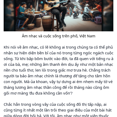
Âm nhạc và cuộc sống trên phố, Việt Nam
Khi nói về âm nhạc, có lẽ không ai trong chúng ta có thể phủ
nhận sự hiện diện bền bỉ của nó trong từng ngóc ngách cuộc
sống. Từ khi bập bõm bước vào đời, ta đã quen với tiếng ru à
ơi của bà, mẹ; những âm thanh êm dịu ấy như một bản nhạc
nền cho tuổi thơ, len lỏi trong giấc mơ trưa hè. Chẳng trách
người ta bảo âm nhạc chính là
thượng đế
tặng cho tâm hồn
con người. Mà ủa khoan, vậy tự dưng ai ém nhẹm mấy tờ vé
tháng lương âm nhạc thần công để rồi tháng nào cũng ôm
gối mơ màng ‘đu đưa không cần vốn’?
Chắc hẳn trong vòng vây của cuộc sống đô thị tấp nập, ai
cũng từng ít nhất một lần trôi theo giai điệu của một bài hát
giữa dòng đời hối hả. Với tôi, âm nhạc như một viên thuốc