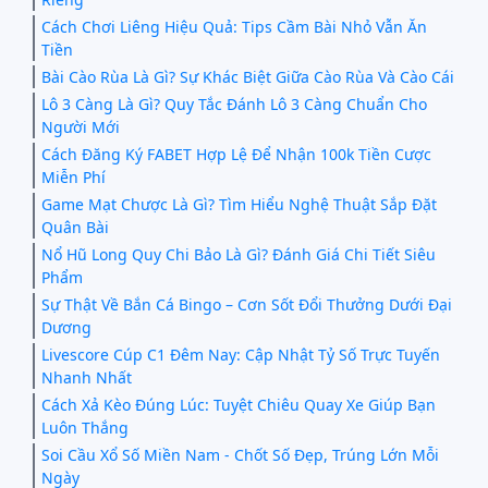
Cách Chơi Liêng Hiệu Quả: Tips Cầm Bài Nhỏ Vẫn Ăn
Tiền
Bài Cào Rùa Là Gì? Sự Khác Biệt Giữa Cào Rùa Và Cào Cái
Lô 3 Càng Là Gì? Quy Tắc Đánh Lô 3 Càng Chuẩn Cho
Người Mới
Cách Đăng Ký FABET Hợp Lệ Để Nhận 100k Tiền Cược
Miễn Phí
Game Mạt Chược Là Gì? Tìm Hiểu Nghệ Thuật Sắp Đặt
Quân Bài
Nổ Hũ Long Quy Chi Bảo Là Gì? Đánh Giá Chi Tiết Siêu
Phẩm
Sự Thật Về Bắn Cá Bingo – Cơn Sốt Đổi Thưởng Dưới Đại
Dương
Livescore Cúp C1 Đêm Nay: Cập Nhật Tỷ Số Trực Tuyến
Nhanh Nhất
Cách Xả Kèo Đúng Lúc: Tuyệt Chiêu Quay Xe Giúp Bạn
Luôn Thắng
Soi Cầu Xổ Số Miền Nam - Chốt Số Đẹp, Trúng Lớn Mỗi
Ngày