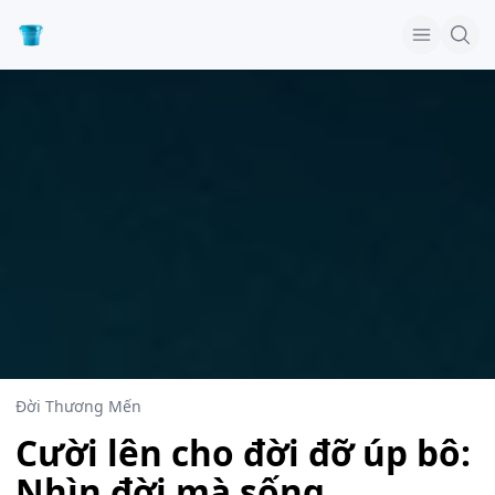
Đời Thương Mến
Cười lên cho đời đỡ úp bô:
Nhìn đời mà sống