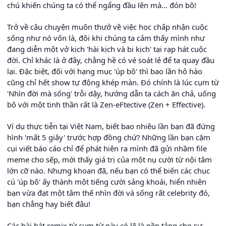
chú khiến chúng ta có thể ngẩng đầu lên mà... đón bô!
Trở về câu chuyện muôn thưở về việc học chấp nhận cuộc
sống như nó vốn là, đôi khi chúng ta cảm thấy mình như
đang diễn một vở kịch 'hài kịch và bi kịch' tại rạp hát cuộc
đời. Chỉ khác là ở đây, chẳng hề có vé soát lẻ để ta quay đầu
lại. Đặc biệt, đối với hạng mục 'úp bô' thì bao lần hô hào
cũng chỉ hết show tự động khép màn. Đó chính là lúc cụm từ
'Nhìn đời mà sống' trỗi dậy, hướng dẫn ta cách ăn chả, uống
bô với một tinh thần rất là Zen-eFtective (Zen + Effective).
Ví dụ thực tiễn tại Việt Nam, biết bao nhiêu lần bạn đã đứng
hình 'mất 5 giây' trước hợp đồng chứ? Những lần bạn cặm
cụi viết báo cáo chỉ để phát hiện ra mình đã gửi nhầm file
meme cho sếp, mới thấy giá trị của một nụ cười từ nội tâm
lớn cỡ nào. Nhưng khoan đã, nếu bạn có thể biến các chục
cú 'úp bô' ấy thành một tiếng cười sảng khoái, hiển nhiên
bạn vừa đạt một tâm thế nhìn đời và sống rất celebrity đó,
bạn chẳng hay biết đâu!
Các bài hát remix từ cụm từ này có lẽ là nền tảng cho sự