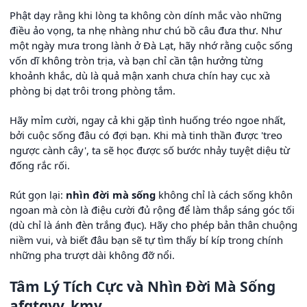
Phật dạy rằng khi lòng ta không còn dính mắc vào những
điều ảo vọng, ta nhẹ nhàng như chú bồ câu đưa thư. Như
một ngày mưa trong lành ở Đà Lạt, hãy nhớ rằng cuộc sống
vốn dĩ không tròn trịa, và bạn chỉ cần tận hưởng từng
khoảnh khắc, dù là quả mận xanh chưa chín hay cục xà
phòng bị dạt trôi trong phòng tắm.
Hãy mỉm cười, ngay cả khi gặp tình huống tréo ngoe nhất,
bởi cuộc sống đâu có đợi bạn. Khi mà tinh thần được 'treo
ngược cành cây', ta sẽ học được số bước nhảy tuyệt diệu từ
đống rắc rối.
Rút gọn lại:
nhìn đời mà sống
không chỉ là cách sống khôn
ngoan mà còn là điệu cười đủ rộng để làm thắp sáng góc tối
(dù chỉ là ánh đèn trắng đục). Hãy cho phép bản thân chuộng
niềm vui, và biết đâu bạn sẽ tự tìm thấy bí kíp trong chính
những pha trượt dài không đỡ nổi.
Tâm Lý Tích Cực và Nhìn Đời Mà Sống
afgtgyv_kmy