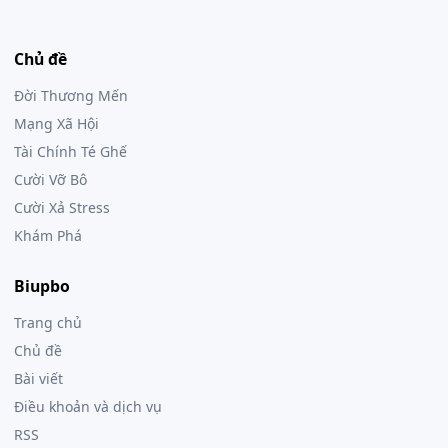
Chủ đề
Đời Thương Mến
Mạng Xã Hội
Tài Chính Té Ghế
Cười Vỡ Bô
Cười Xả Stress
Khám Phá
Biupbo
Trang chủ
Chủ đề
Bài viết
Điều khoản và dịch vụ
RSS