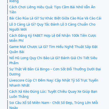
Riêng
Cách Chơi Liêng Hiệu Quả: Tips Cầm Bài Nhỏ Vẫn Ăn
Tiền
Bài Cào Rùa Là Gì? Sự Khác Biệt Giữa Cào Rùa Và Cào Cái
Lô 3 Càng Là Gì? Quy Tắc Đánh Lô 3 Càng Chuẩn Cho
Người Mới
Cách Đăng Ký FABET Hợp Lệ Để Nhận 100k Tiền Cược
Miễn Phí
Game Mạt Chược Là Gì? Tìm Hiểu Nghệ Thuật Sắp Đặt
Quân Bài
Nổ Hũ Long Quy Chi Bảo Là Gì? Đánh Giá Chi Tiết Siêu
Phẩm
Sự Thật Về Bắn Cá Bingo – Cơn Sốt Đổi Thưởng Dưới Đại
Dương
Livescore Cúp C1 Đêm Nay: Cập Nhật Tỷ Số Trực Tuyến
Nhanh Nhất
Cách Xả Kèo Đúng Lúc: Tuyệt Chiêu Quay Xe Giúp Bạn
Luôn Thắng
Soi Cầu Xổ Số Miền Nam - Chốt Số Đẹp, Trúng Lớn Mỗi
Ngày