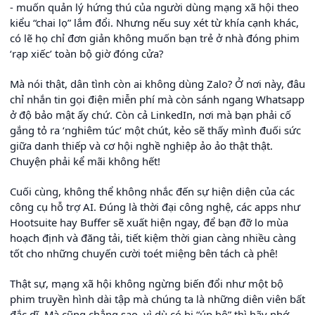
- muốn quản lý hứng thú của người dùng mạng xã hội theo
kiểu “chai lọ” lắm đổi. Nhưng nếu suy xét từ khía cạnh khác,
có lẽ họ chỉ đơn giản không muốn bạn trẻ ở nhà đóng phim
‘rạp xiếc’ toàn bộ giờ đóng cửa?
Mà nói thật, dân tình còn ai không dùng Zalo? Ở nơi này, đâu
chỉ nhắn tin gọi điện miễn phí mà còn sánh ngang Whatsapp
ở độ bảo mật ấy chứ. Còn cả LinkedIn, nơi mà bạn phải cố
gắng tỏ ra ‘nghiêm túc’ một chút, kẻo sẽ thấy mình đuối sức
giữa danh thiếp và cơ hội nghề nghiệp ảo ảo thật thật.
Chuyện phải kể mãi không hết!
Cuối cùng, không thể không nhắc đến sự hiện diện của các
công cụ hỗ trợ AI. Đúng là thời đại công nghệ, các apps như
Hootsuite hay Buffer sẽ xuất hiện ngay, để bạn đỡ lo mùa
hoạch định và đăng tải, tiết kiệm thời gian càng nhiều càng
tốt cho những chuyến cười toét miệng bên tách cà phê!
Thật sự, mạng xã hội không ngừng biến đổi như một bộ
phim truyền hình dài tập mà chúng ta là những diên viên bất
đắc dĩ. Mà cũng chẳng sao, vì dù có bị “úp bô” thì hãy nhớ