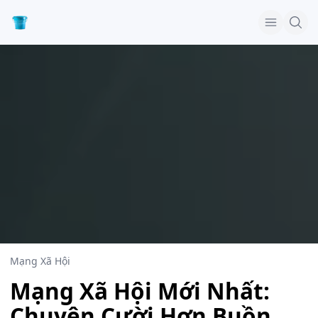
Mạng Xã Hội
Mạng Xã Hội Mới Nhất:
Chuyện Cười Hơn Buồn