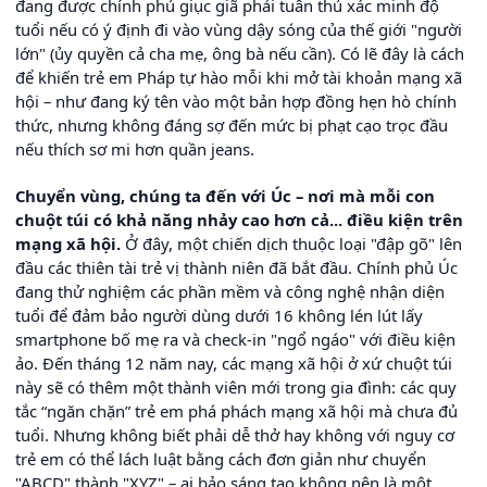
đang được chính phủ giục giã phải tuân thủ xác minh độ
tuổi nếu có ý định đi vào vùng dậy sóng của thế giới "người
lớn" (ủy quyền cả cha mẹ, ông bà nếu cần). Có lẽ đây là cách
để khiến trẻ em Pháp tự hào mỗi khi mở tài khoản mạng xã
hội – như đang ký tên vào một bản hợp đồng hẹn hò chính
thức, nhưng không đáng sợ đến mức bị phạt cạo trọc đầu
nếu thích sơ mi hơn quần jeans.
Chuyển vùng, chúng ta đến với Úc – nơi mà mỗi con
chuột túi có khả năng nhảy cao hơn cả... điều kiện trên
mạng xã hội.
Ở đây, một chiến dịch thuộc loại "đập gõ" lên
đầu các thiên tài trẻ vị thành niên đã bắt đầu. Chính phủ Úc
đang thử nghiệm các phần mềm và công nghệ nhận diện
tuổi để đảm bảo người dùng dưới 16 không lén lút lấy
smartphone bố mẹ ra và check-in "ngổ ngáo" với điều kiện
ảo. Đến tháng 12 năm nay, các mạng xã hội ở xứ chuột túi
này sẽ có thêm một thành viên mới trong gia đình: các quy
tắc “ngăn chặn” trẻ em phá phách mạng xã hội mà chưa đủ
tuổi. Nhưng không biết phải dễ thở hay không với nguy cơ
trẻ em có thể lách luật bằng cách đơn giản như chuyển
"ABCD" thành "XYZ" – ai bảo sáng tạo không nên là một