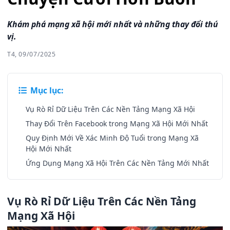
Khám phá mạng xã hội mới nhất và những thay đổi thú
vị.
T4, 09/07/2025
Mục lục:
Vụ Rò Rỉ Dữ Liệu Trên Các Nền Tảng Mạng Xã Hội
Thay Đổi Trên Facebook trong Mạng Xã Hội Mới Nhất
Quy Định Mới Về Xác Minh Độ Tuổi trong Mạng Xã
Hội Mới Nhất
Ứng Dụng Mạng Xã Hội Trên Các Nền Tảng Mới Nhất
Vụ Rò Rỉ Dữ Liệu Trên Các Nền Tảng
Mạng Xã Hội