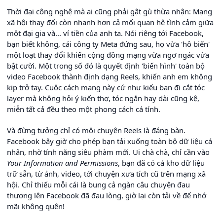
Thời đại công nghệ mà ai cũng phải gật gù thừa nhận: Mạng
xã hội thay đổi còn nhanh hơn cả mối quan hệ tình cảm giữa
một đại gia và... ví tiền của anh ta. Nói riêng tới Facebook,
bạn biết không, cái công ty Meta đứng sau, họ vừa 'hô biến'
một loạt thay đổi khiến cộng đồng mạng vừa ngơ ngác vừa
bật cười. Một trong số đó là quyết định 'biến hình' toàn bộ
video Facebook thành định dạng Reels, khiến anh em không
kịp trở tay. Cuộc cách mạng này cứ như kiểu bạn đi cắt tóc
layer mà không hỏi ý kiến thợ, tóc ngắn hay dài cũng kệ,
miễn tất cả đều theo một phong cách cá tính.
Và đừng tưởng chỉ có mỗi chuyện Reels là đáng bàn.
Facebook bây giờ cho phép bạn tải xuống toàn bộ dữ liệu cá
nhân, nhờ tính năng siêu phàm mới. Ui chà chà, chỉ cần vào
Your Information and Permissions
, bạn đã có cả kho dữ liệu
trữ sẵn, từ ảnh, video, tới chuyện xưa tích cũ trên mạng xã
hội. Chỉ thiếu mỗi cái là bung cả ngàn câu chuyện đau
thương lên Facebook đã đau lòng, giờ lại còn tải về để nhớ
mãi không quên!