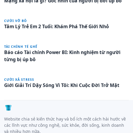
Mạng xã hội là gì? Góc nhìn của người bị đời úp bô
CƯỜI VỠ BÔ
Tâm Lý Trẻ Em 2 Tuổi: Khám Phá Thế Giới Nhỏ
TÀI CHÍNH TÉ GHẾ
Báo cáo Tài chính Power BI: Kinh nghiệm từ người
từng bị úp bô
CƯỜI XẢ STRESS
Giới Giải Trí Dậy Sóng Vì Tôi: Khi Cuộc Đời Trở Mặt
Website chia sẻ kiến thức hay và bổ ích một cách hài hước về
các lĩnh vực như công nghệ, sức khỏe, đời sống, kinh doanh
và nhiều hơn nữa.