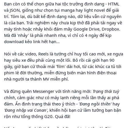
Bạn còn có thể chọn giữa hai tộc trưởng định dạng - HTML
và JSON, giống như chọn tụi manga hay light novel để giải
trí. Tóm lại, dù bất kể định dạng nào, dữ liệu vẫn cứ nguyên
là của bạn. Trải nghiệm này chưa kịp thở đã phải tải ngay về
máy tính hoặc nhảy khỏi đám mây Google Drive, Dropbox.
Mà đã 'nhảy' là phải nhanh nha, vì chỉ có 4 ngày để kịp
download kẻo link hết hạn...
Nói về các video, Reels là tướng chỉ huy tối cao mới, xe ngựa
hay siêu xe đều phải cùng một lối. Bỏ rồi cái giới hạn 90
giây, giờ bạn cứ thoải mái 'film' dài hơi, từ các khúc ca tủ tới
phim lẻ đời thường, miễn đừng biến màn hình điện thoại
nhà người ta thành MV miễn phí.
Và đừng quên Messenger với tính năng mới:
Trạng thái tuỳ
chỉnh
, cảm giác như có máy lạnh riêng mỗi lần thấy ai phá
đám. Ấn định trạng thái theo ý thích -
'Đang ngồi thiền'
hay
'Đang nhập vai Conan'
, khiến hội bạn cứ lầm tưởng bạn bận
rộn như tổng thống G20. Quá đã!