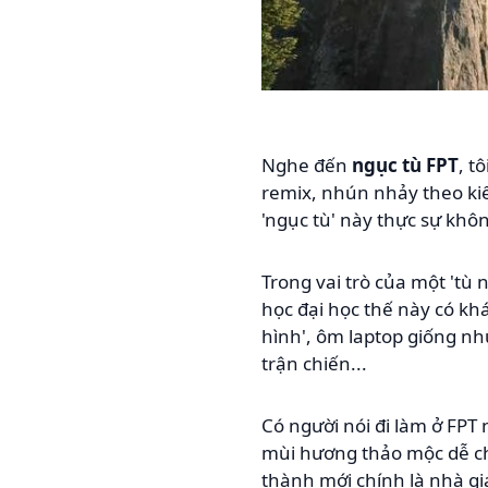
Nghe đến
ngục tù FPT
, t
remix, nhún nhảy theo ki
'ngục tù' này thực sự khôn
Trong vai trò của một 'tù 
học đại học thế này có kh
hình', ôm laptop giống nh
trận chiến...
Có người nói đi làm ở FPT
mùi hương thảo mộc dễ ch
thành mới chính là nhà gi