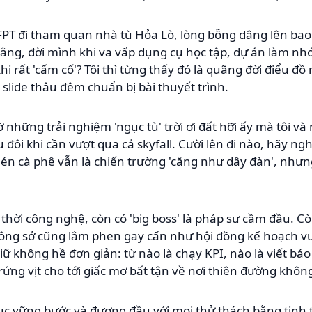
FPT đi tham quan nhà tù Hỏa Lò, lòng bỗng dâng lên bao
rằng, đời mình khi va vấp dụng cụ học tập, dự án làm nh
hi rất 'cấm cố'? Tôi thì từng thấy đó là quãng đời điểu đ
y slide thâu đêm chuẩn bị bài thuyết trình.
những trải nghiệm 'ngục tù' trời ơi đất hỡi ấy mà tôi và
 đôi khi cần vượt qua cả skyfall. Cười lên đi nào, hãy ng
hén cà phê vẫn là chiến trường 'căng như dây đàn', như
 thời công nghệ, còn có 'big boss' là pháp sư cầm đầu. C
ông sở cũng lắm phen gay cấn như hội đồng kế hoạch v
 không hề đơn giản: từ nào là chạy KPI, nào là viết báo 
ứng vịt cho tới giấc mơ bất tận về nơi thiên đường không
 tục vững bước và đương đầu với mọi thử thách bằng tinh