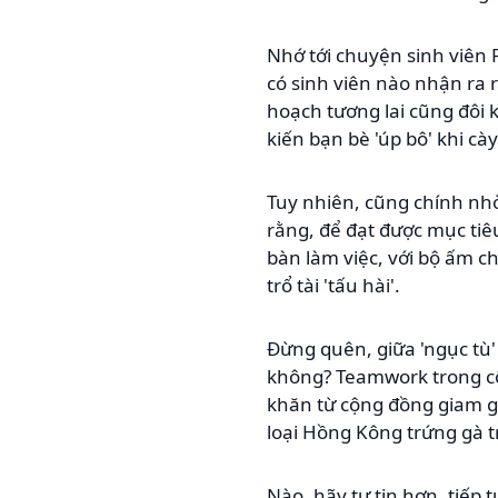
Nhớ tới chuyện sinh viên 
có sinh viên nào nhận ra 
hoạch tương lai cũng đôi k
kiến bạn bè 'úp bô' khi cà
Tuy nhiên, cũng chính nhờ 
rằng, để đạt được mục tiêu
bàn làm việc, với bộ ấm c
trổ tài 'tấu hài'.
Đừng quên, giữa 'ngục tù'
không? Teamwork trong c
khăn từ cộng đồng giam giữ
loại Hồng Kông trứng gà tr
Nào, hãy tự tin hơn, tiếp