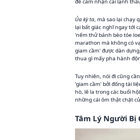
để cảm nhận cái lạnh thấ
Ủa kỳ ta
, mà sao lại chạy 
lại bất giác nghĩ ngay tới
'nếm thử bánh bèo tóe loe
marathon mà không có vạch
giam cầm' được dàn dựng, 
thua gì mấy pha hành độ
Tuy nhiên, nói đi cũng cần 
'giam cầm' bởi đống tài li
hò, lê la trong các buổi hộ
những cái ôm thật chặt củ
Tâm Lý Người Bị 