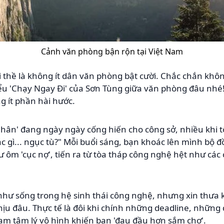
Cảnh văn phòng bận rộn tại Việt Nam
ôi thề là không ít dân văn phòng bật cười. Chắc chắn khô
ểu 'Chạy Ngay Đi' của Sơn Tùng giữa văn phòng đâu nhé!
g ít phần hài hước.
nhân' đang ngày ngày cống hiến cho công sở, nhiều khi tô
ác gì... ngục tù?" Mỗi buổi sáng, bạn khoác lên mình bộ 
ư ôm 'cục nợ', tiến ra từ tòa tháp công nghệ hệt như các
 như sống trong hệ sinh thái công nghệ, nhưng xin thưa 
ịu đâu. Thực tế là đôi khi chính những deadline, những
am tâm lý vô hình khiến bạn 'đau đầu hơn sắm chợ'.