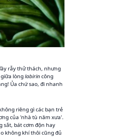
đầy rẫy thử thách, nhưng
 giữa lòng
labirin
công
áng! Ủa chứ sao, đi nhanh
 không riêng gì các bạn trẻ
ương của 'nhà tù năm xưa'.
g sắt, bát cơm độn hay
ào không khí thôi cũng đủ