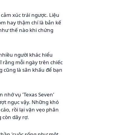
 cảm xúc trái ngược. Liệu
óm hay thậm chí là bản kế
ồ như thế nào khi chứng
 nhiều người khác hiểu
hĩ rằng mỗi ngày trên chiếc
ng cũng là sân khấu để bạn
òn nhớ vụ 'Texas Seven'
ượt ngục vậy. Những khó
cáo, rồi lại vặn vẹo phân
 còn dây rợ.
 thần 'cuộc sống như một