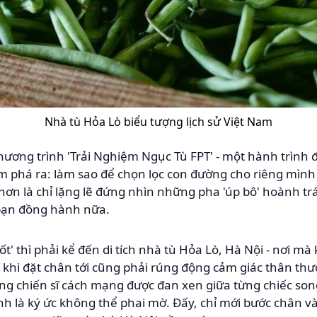
Nhà tù Hỏa Lò biểu tượng lịch sử Việt Nam
ương trình 'Trải Nghiệm Ngục Tù FPT' - một hành trình 
m phá ra: làm sao để chọn lọc con đường cho riêng mình
ơn là chỉ lặng lẽ đứng nhìn những pha 'úp bô' hoành tr
 bạn đồng hành nữa.
ốt' thì phải kể đến di tích nhà tù Hỏa Lò, Hà Nội - nơi mà
ai khi đặt chân tới cũng phải rúng động cảm giác thân th
ng chiến sĩ cách mạng được đan xen giữa từng chiếc son
nh là ký ức không thể phai mờ. Đấy, chỉ mới bước chân v