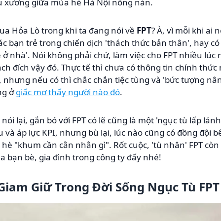
u xương giữa mùa hè Hà Nội nồng nàn.
qua Hỏa Lò trong khi ta đang nói về
FPT
? À, vì mỗi khi ai 
 các bạn trẻ trong chiến dịch 'thách thức bản thân', hay 
 ở nhà'. Nói không phải chứ, làm việc cho FPT nhiều lúc
 đích vậy đó. Thực tế thì chưa có thông tin chính thức 
nhưng nếu có thì chắc chắn tiệc tùng và 'bức tượng nân
ng ở
giấc mơ thấy người nào đó
.
nói lại, gắn bó với FPT có lẽ cũng là một 'ngục tù lấp lánh
ệu và áp lực KPI, nhưng bù lại, lúc nào cũng có đồng đội
i hè "khum cần cằn nhằn gì". Rốt cuộc, 'tù nhân' FPT còn c
a bạn bè, gia đình trong công ty đấy nhé!
Giam Giữ Trong Đời Sống Ngục Tù FPT