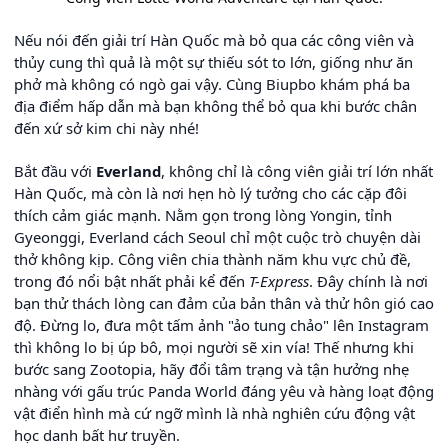
Nếu nói đến giải trí Hàn Quốc mà bỏ qua các công viên và
thủy cung thì quả là một sự thiếu sót to lớn, giống như ăn
phở mà không có ngò gai vậy. Cùng Biupbo khám phá ba
địa điểm hấp dẫn mà bạn không thể bỏ qua khi bước chân
đến xứ sở kim chi này nhé!
Bắt đầu với
Everland
, không chỉ là công viên giải trí lớn nhất
Hàn Quốc, mà còn là nơi hẹn hò lý tưởng cho các cặp đôi
thích cảm giác mạnh. Nằm gọn trong lòng Yongin, tỉnh
Gyeonggi, Everland cách Seoul chỉ một cuộc trò chuyện dài
thở không kịp. Công viên chia thành năm khu vực chủ đề,
trong đó nổi bật nhất phải kể đến
T-Express
. Đây chính là nơi
bạn thử thách lòng can đảm của bản thân và thử hôn gió cao
độ. Đừng lo, đưa một tấm ảnh "ảo tung chảo" lên Instagram
thì không lo bị úp bô, mọi người sẽ xin vía! Thế nhưng khi
bước sang Zootopia, hãy đổi tâm trạng và tận hưởng nhẹ
nhàng với gấu trúc Panda World đáng yêu và hàng loạt động
vật điển hình mà cứ ngỡ mình là nhà nghiên cứu động vật
học danh bất hư truyền.