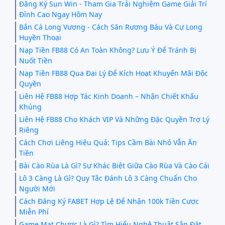
Đăng Ký Sun Win - Tham Gia Trải Nghiệm Game Giải Trí
Đỉnh Cao Ngay Hôm Nay
Bắn Cá Long Vương - Cách Săn Rương Báu Và Cự Long
Huyền Thoại
Nạp Tiền FB88 Có An Toàn Không? Lưu Ý Để Tránh Bị
Nuốt Tiền
Nạp Tiền FB88 Qua Đại Lý Để Kích Hoạt Khuyến Mãi Độc
Quyền
Liên Hệ FB88 Hợp Tác Kinh Doanh – Nhận Chiết Khấu
Khủng
Liên Hệ FB88 Cho Khách VIP Và Những Đặc Quyền Trợ Lý
Riêng
Cách Chơi Liêng Hiệu Quả: Tips Cầm Bài Nhỏ Vẫn Ăn
Tiền
Bài Cào Rùa Là Gì? Sự Khác Biệt Giữa Cào Rùa Và Cào Cái
Lô 3 Càng Là Gì? Quy Tắc Đánh Lô 3 Càng Chuẩn Cho
Người Mới
Cách Đăng Ký FABET Hợp Lệ Để Nhận 100k Tiền Cược
Miễn Phí
Game Mạt Chược Là Gì? Tìm Hiểu Nghệ Thuật Sắp Đặt