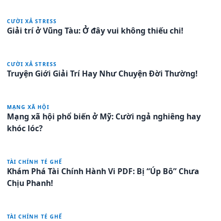
CƯỜI XẢ STRESS
Giải trí ở Vũng Tàu: Ở đây vui không thiếu chi!
CƯỜI XẢ STRESS
Truyện Giới Giải Trí Hay Như Chuyện Đời Thường!
MẠNG XÃ HỘI
Mạng xã hội phổ biến ở Mỹ: Cười ngả nghiêng hay
khóc lóc?
TÀI CHÍNH TÉ GHẾ
Khám Phá Tài Chính Hành Vi PDF: Bị “Úp Bô” Chưa
Chịu Phanh!
TÀI CHÍNH TÉ GHẾ