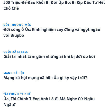
500 Triệu Để Đâu Khỏi Bị Đời Úp Bô: Bí Kíp Đầu Tư Hết
Chỗ Chê
ĐỜI THƯƠNG MẾN
Đời sống ở Úc: Kinh nghiệm cay đắng và ngọt ngào
với Biupbo
CƯỜI XẢ STRESS
Giải trí nhất tâm gồm những ai khi bị đời úp bô?
MẠNG XÃ HỘI
Mạng xã hội mạng xã hội: Ủa gì kỳ vậy trời?
TÀI CHÍNH TÉ GHẾ
Ủa, Tài Chính Tiếng Anh Là Gì Mà Nghe Cứ Ngầu
Ngầu?