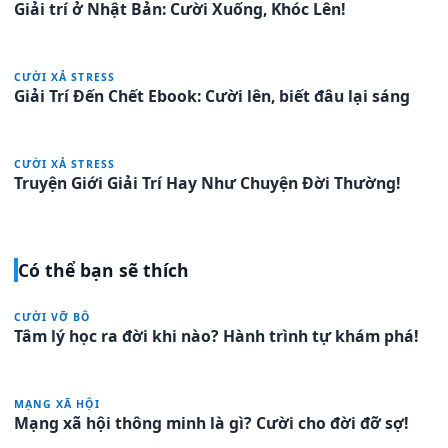
Giải trí ở Nhật Bản: Cười Xuống, Khóc Lên!
CƯỜI XẢ STRESS
Giải Trí Đến Chết Ebook: Cười lên, biết đâu lại sáng
CƯỜI XẢ STRESS
Truyện Giới Giải Trí Hay Như Chuyện Đời Thường!
Có thể bạn sẽ thích
CƯỜI VỠ BÔ
Tâm lý học ra đời khi nào? Hành trình tự khám phá!
MẠNG XÃ HỘI
Mạng xã hội thông minh là gì? Cười cho đời đỡ sợ!