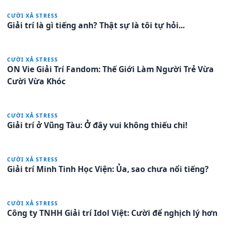
CƯỜI XẢ STRESS
Giải trí là gì tiếng anh? Thật sự là tôi tự hỏi...
CƯỜI XẢ STRESS
ON Vie Giải Trí Fandom: Thế Giới Làm Người Trẻ Vừa
Cười Vừa Khóc
CƯỜI XẢ STRESS
Giải trí ở Vũng Tàu: Ở đây vui không thiếu chi!
CƯỜI XẢ STRESS
Giải trí Minh Tinh Học Viện: Ủa, sao chưa nổi tiếng?
CƯỜI XẢ STRESS
Công ty TNHH Giải trí Idol Việt: Cười để nghịch lý hơn