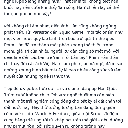
nghe K-pop làng nhàng nữa? Thật sự là tôi không biết nên
khóc hay nên cười khi thấy 'làn sóng Hàn' chiếm lấy cả thế
thượng phong như vậy!
Rồi không chỉ âm nhạc, điện ảnh Hàn cũng không ngừng
phát triển. Từ 'Parasite' đến 'Squid Game', mỗi tác phẩm như
một viên ngọc quý lấp lánh trên bầu trời giải trí thế giới.
Phim Hàn đã trở thành một phần không thể thiếu trong
menu giải trí của nhiều người, từ dân công sở mệt mỏi với
deadline đến các bạn trẻ 'rảnh rỗi bàn tay'. Phim Hàn thậm
chí thay đổi cả cách Việt Nam làm phim, ai mà ngờ, đằng sau
những khung hình bắt mắt ấy là bao nhiêu công sức và tâm
huyết của những nghệ sĩ thực thụ!
Tiếp đến, việc kết hợp du lịch và giải trí đã giúp Hàn Quốc
'trùm cuối' không chỉ ở lĩnh vực nghệ thuật mà còn biến
thành một trải nghiệm sống động cho bất kỳ ai đặt chân tới
đất nước này. Hãy thử tưởng tượng bạn đang đứng giữa
công viên Lotte World Adventure, giữa một Seoul sôi động,
cùng hàng triệu người từ khắp nơi trên thế giới – đều dường
như bị 'hút hồn' bởi sức quyến rũ không tưởng này.