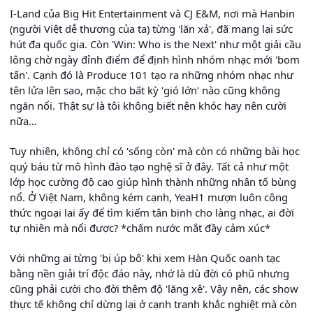
I-Land của Big Hit Entertainment và CJ E&M, nơi mà Hanbin
(người Việt dễ thương của ta) từng 'lăn xả', đã mang lại sức
hút đa quốc gia. Còn 'Win: Who is the Next' như một giải cầu
lông chờ ngày đỉnh điểm để định hình nhóm nhạc mới 'bom
tấn'. Cạnh đó là Produce 101 tạo ra những nhóm nhạc như
tên lửa lên sao, mặc cho bất kỳ 'gió lớn' nào cũng không
ngăn nổi. Thật sự là tôi không biết nên khóc hay nên cười
nữa…
Tuy nhiên, không chỉ có 'sống còn' mà còn có những bài học
quý báu từ mô hình đào tạo nghệ sĩ ở đây. Tất cả như một
lớp học cường độ cao giúp hình thành những nhân tố bùng
nổ. Ở Việt Nam, không kém cạnh, YeaH1 mượn luôn công
thức ngoại lai ấy để tìm kiếm tân binh cho làng nhạc, ai đời
tự nhiên mà nổi được? *chấm nước mắt đầy cảm xúc*
Với những ai từng 'bị úp bô' khi xem Hàn Quốc oanh tạc
bằng nền giải trí độc đáo này, nhớ là dù đời có phũ nhưng
cũng phải cười cho đời thêm độ 'lăng xê'. Vậy nên, các show
thực tế không chỉ dừng lại ở cạnh tranh khắc nghiệt mà còn