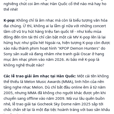
nghiêng chút coi âm nhạc Hàn Quốc cổ thế nào mà hay ho
thế nhé!
K-pop:
Không chỉ là âm nhạc mà còn là biểu tượng văn hóa
đại chúng. Ừ thì, không ai lạ lẫm gì nữa với những concert
tầm cỡ vũ trụ hút hàng triệu fan quốc tế - như kiểu mùa
đông đến tím tái thì chỉ cần bật một cái MV K-pop lên là lại
hừng hực như giữa hè! Ngoài ra, hiện tượng K-pop còn được
xào nấu thành phim hoạt hình "KPOP Demon Hunters" do
Sony sản xuất và đang nhăm nhe tranh giải Oscar ở hạng
mục âm nhạc phim vào năm 2026. Ai bảo mê K-pop là
không nghệ thuật nào?
Các lễ trao giải âm nhạc tại Hàn Quốc:
Một cái tên không
thể thiếu là Melon Music Awards (MMA), linh hồn của nền
tảng nghe nhạc Melon. Dù chỉ bắt đầu online êm ả từ năm
2005, nhưng MMA đã không cho người khác được yên khi
chuyển sang offline vào năm 2009. Mà vui lâu quên buồn
nhé, lễ trao giải tại Gocheok Sky Dome năm 2025 sắp tới
chắc chắn sẽ lại là một đại tiệc hoành tráng với bao sân khấu