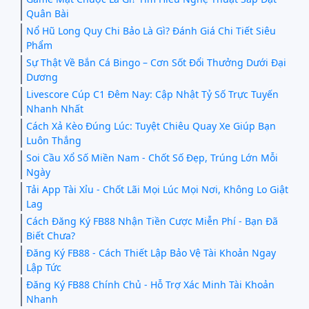
Quân Bài
Nổ Hũ Long Quy Chi Bảo Là Gì? Đánh Giá Chi Tiết Siêu
Phẩm
Sự Thật Về Bắn Cá Bingo – Cơn Sốt Đổi Thưởng Dưới Đại
Dương
Livescore Cúp C1 Đêm Nay: Cập Nhật Tỷ Số Trực Tuyến
Nhanh Nhất
Cách Xả Kèo Đúng Lúc: Tuyệt Chiêu Quay Xe Giúp Bạn
Luôn Thắng
Soi Cầu Xổ Số Miền Nam - Chốt Số Đẹp, Trúng Lớn Mỗi
Ngày
Tải App Tài Xỉu - Chốt Lãi Mọi Lúc Mọi Nơi, Không Lo Giật
Lag
Cách Đăng Ký FB88 Nhận Tiền Cược Miễn Phí - Bạn Đã
Biết Chưa?
Đăng Ký FB88 - Cách Thiết Lập Bảo Vệ Tài Khoản Ngay
Lập Tức
Đăng Ký FB88 Chính Chủ - Hỗ Trợ Xác Minh Tài Khoản
Nhanh