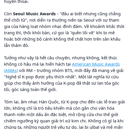
huyền thoại.
Còn
Seoul Music Awards
– "đâu ai biết nhưng cũng chẳng
thể chối từ", nơi diễn ra thường niên tại Seoul với sự tham
gia của hàng loạt nhóm nhạc đình đám. Về khoảnh khắc thời
trang thì, thôi khỏi bàn, cứ gọi là "quên lối về" khi bị mê
hoặc bởi những bộ cánh không thể chất hơn trên sân khấu
lẫn thảm đỏ.
Tưởng như vậy là hết câu chuyện, nhưng không, kết thúc
không có hậu mà lại hiển hách tại
American Music Awards
(AMAs)
với RM – trưởng nhóm BTS, mới đây đã mang về giải
"Nghệ sĩ K-pop được yêu thích nhất". Một lát nghĩa từ cứu
giúp cho thấy ảnh hưởng của K-pop đã thật sự lan tỏa góc
tối, góc sáng toàn thế giới.
Tóm lại, âm nhạc Hàn Quốc, từ K-pop cho đến các lễ trao giải
lớn, không chỉ là trò tiêu khiển mà còn gắn cho văn hóa
thanh niên một dấu ấn đặc biệt, mở rộng cửa cho thế giới
chiêm ngưỡng kỳ quan giải trí xứ kim chi. Không có gì lạ khi
chúng ta, những người trẻ yêu tự do, lại bị ulbal và mê mẩn