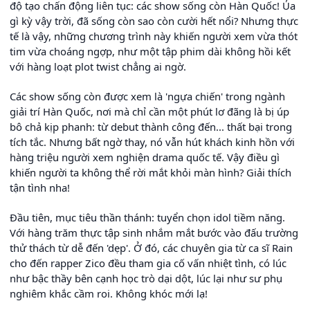
độ tạo chấn động liên tục: các show sống còn Hàn Quốc! Ủa
gì kỳ vậy trời, đã sống còn sao còn cười hết nổi? Nhưng thực
tế là vậy, những chương trình này khiến người xem vừa thót
tim vừa choáng ngợp, như một tập phim dài không hồi kết
với hàng loạt plot twist chẳng ai ngờ.
Các show sống còn được xem là 'ngựa chiến' trong ngành
giải trí Hàn Quốc, nơi mà chỉ cần một phút lơ đãng là bị úp
bô chả kịp phanh: từ debut thành công đến... thất bại trong
tích tắc. Nhưng bất ngờ thay, nó vẫn hút khách kinh hồn với
hàng triệu người xem nghiện drama quốc tế. Vậy điều gì
khiến người ta không thể rời mắt khỏi màn hình? Giải thích
tận tình nha!
Đầu tiên, mục tiêu thần thánh: tuyển chọn idol tiềm năng.
Với hàng trăm thực tập sinh nhắm mắt bước vào đấu trường
thử thách từ dễ đến 'dẹp'. Ở đó, các chuyên gia từ ca sĩ Rain
cho đến rapper Zico đều tham gia cố vấn nhiệt tình, có lúc
như bậc thầy bên cạnh học trò dại dột, lúc lại như sư phụ
nghiêm khắc cầm roi. Không khóc mới lạ!