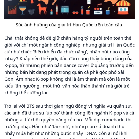
Sức ảnh hưởng của giải trí Hàn Quốc trên toàn cầu.
Chà, thật không dễ để giữ chân hàng tỷ người trên toàn thế
giới với chỉ một ngành công nghiệp, nhưng giải trí Hàn Quốc
cứ như chiếc 'điều khiển đa chức năng', nhấn nút nào cũng
'nhạy'! Khắp nẻo thế giới, đâu đâu cũng thấy bóng dáng của
K-pop, từ những phiên bản dance cover ở quảng trường đến
những bản hit đang phát trong quán cà phê góc phố Sài
Gòn. Âm nhạc K-pop không chỉ là âm thanh mà còn là một
kiểu 'tín ngưỡng', một thứ 'văn hóa thần thánh' mà giới trẻ
không thể cưỡng lại.
Trở lại với BTS sau thời gian ‘ngủ đông’ vì nghĩa vụ quân sự,
các anh đã thực sự 'úp bô' thành công lên ngành K-pop và cả
những ai từ chối quyền năng của họ. Mỗi dịp comeback, thị
trường nhạc Hàn như 'tái sinh', những con số doanh thu
nhảy múa hệt như những bước nhảy 'DNA'. Còn ai nói khi