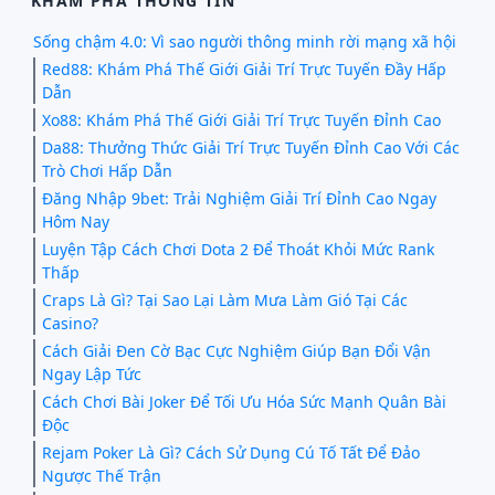
KHÁM PHÁ THÔNG TIN
Sống chậm 4.0: Vì sao người thông minh rời mạng xã hội
Red88: Khám Phá Thế Giới Giải Trí Trực Tuyến Đầy Hấp
Dẫn
Xo88: Khám Phá Thế Giới Giải Trí Trực Tuyến Đỉnh Cao
Da88: Thưởng Thức Giải Trí Trực Tuyến Đỉnh Cao Với Các
Trò Chơi Hấp Dẫn
Đăng Nhập 9bet: Trải Nghiệm Giải Trí Đỉnh Cao Ngay
Hôm Nay
Luyện Tập Cách Chơi Dota 2 Để Thoát Khỏi Mức Rank
Thấp
Craps Là Gì? Tại Sao Lại Làm Mưa Làm Gió Tại Các
Casino?
Cách Giải Đen Cờ Bạc Cực Nghiệm Giúp Bạn Đổi Vận
Ngay Lập Tức
Cách Chơi Bài Joker Để Tối Ưu Hóa Sức Mạnh Quân Bài
Độc
Rejam Poker Là Gì? Cách Sử Dụng Cú Tố Tất Để Đảo
Ngược Thế Trận