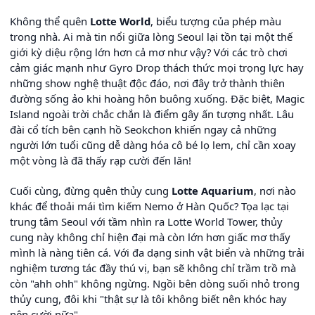
Không thể quên
Lotte World
, biểu tượng của phép màu
trong nhà. Ai mà tin nổi giữa lòng Seoul lại tồn tại một thế
giới kỳ diệu rộng lớn hơn cả mơ như vậy? Với các trò chơi
cảm giác mạnh như Gyro Drop thách thức mọi trọng lực hay
những show nghệ thuật độc đáo, nơi đây trở thành thiên
đường sống ảo khi hoàng hôn buông xuống. Đặc biệt, Magic
Island ngoài trời chắc chắn là điểm gây ấn tượng nhất. Lâu
đài cổ tích bên cạnh hồ Seokchon khiến ngay cả những
người lớn tuổi cũng dễ dàng hóa cô bé lọ lem, chỉ cần xoay
một vòng là đã thấy rạp cười đến lăn!
Cuối cùng, đừng quên thủy cung
Lotte Aquarium
, nơi nào
khác để thoải mái tìm kiếm Nemo ở Hàn Quốc? Tọa lạc tại
trung tâm Seoul với tầm nhìn ra Lotte World Tower, thủy
cung này không chỉ hiện đại mà còn lớn hơn giấc mơ thấy
mình là nàng tiên cá. Với đa dạng sinh vật biển và những trải
nghiệm tương tác đầy thú vị, bạn sẽ không chỉ trầm trồ mà
còn "ahh ohh" không ngừng. Ngồi bên dòng suối nhỏ trong
thủy cung, đôi khi "thật sự là tôi không biết nên khóc hay
nên cười nữa"...