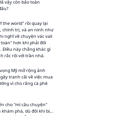
Đã vậy còn bảo toàn
đấu?
f the world" rồi quay lại
, chính trị, và an ninh như
hi nghĩ về chuyện vác vali
n toàn" hơn khi phải đối
. Điều này chẳng khác gì
 rắc rối với trần nhà.
am vọng Mỹ mở rộng ảnh
gây tranh cãi về việc mua
ường vì cho rằng cà phê
hiến cho "mì câu chuyện"
khám phá, dù đôi khi bị...