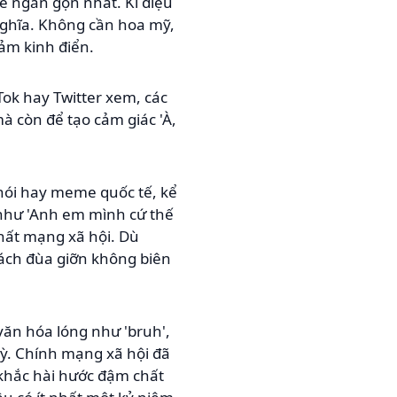
hề ngắn gọn nhất. Kì diệu
nghĩa. Không cần hoa mỹ,
cảm kinh điển.
Tok hay Twitter xem, các
mà còn để tạo cảm giác 'À,
 nói hay meme quốc tế, kể
ể như 'Anh em mình cứ thế
chất mạng xã hội. Dù
cách đùa giỡn không biên
văn hóa lóng như 'bruh',
ỳ. Chính mạng xã hội đã
 khắc hài hước đậm chất