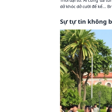
Thời đại số. Ai cũng 'đã t
dở khóc dở cười để kể... Br
Sự tự tin không 