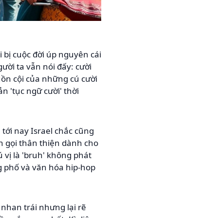
 bị cuộc đời úp nguyên cái
ười ta vẫn nói đấy: cười
uồn cội của những cú cười
n 'tục ngữ cười' thời
 tới nay Israel chắc cũng
h gọi thân thiện dành cho
ú vị là 'bruh' không phát
g phố và văn hóa hip-hop
 nhan trái nhưng lại rẽ