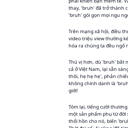
phải khiến bạn mém té. Và 
thay, 'bruh' đã trở thành
'bruh' gói gọn mọi ngu ng
Trên mạng xã hội, điều th
video triệu view thường kè
hóa ra chúng ta đều ngố 
Thú vị hơn, dù 'bruh' bắt
cả ở Việt Nam, lại sẵn sà
thôi, hẹ hẹ hẹ', phản chi
không chính danh là 'bruh
giới!
Tóm lại, tiếng cười thươn
một sản phẩm phụ từ đời 
thổi hồn cho nó, biến 'b