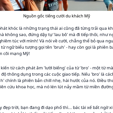
Nguồn gốc tiếng cười du khách Mỹ
át khóc là những trạng thái ai cũng đã từng trải qua khi
 không sao, đứng dậy tự 'lau bô' mà đi tiếp thôi, như ng
nghiêm túc với mình! Và nói về cười, chẳng thể bỏ qua ng
từ ngữ biểu tượng gọi tên 'bruh' - hay còn gọi là phiên bả
em cõi mạng Mỹ!
kiến từ cách phát âm 'lười biếng' của từ 'bro' - một từ mà
độ thông dụng trong các cuộc giao tiếp. Nếu 'bro' là các
h' chính là phiên bản chill nhẹ, hài hước của nó. Điều th
hiên cứu khoa học, mà nó lén lút nảy mầm từ miền đườn
ẹp trời, bạn đang đi dạo phố thì... bác tài xế bất ngờ xi