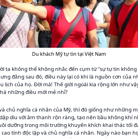
Du khách Mỹ tự tin tại Việt Nam
i ta không thể không nhắc đến cụm từ "sự tự tin không 
ưng đằng sau đó, điều này lại có khi là nguồn cơn của 
u lịch của họ. Đời mà! Thế giới ngoài kia rộng lớn như v
phá những điều mới mẻ nhỉ?
 và chủ nghĩa cá nhân của Mỹ, thì đó giống như những 
dập dìu với âm thanh rộn ràng, tạo nên bầu không khí n
ôi dưỡng trong môi trường khuyến khích khai thác tối đ
 cao tính độc lập và chủ nghĩa cá nhân. Ngày nào bạn h