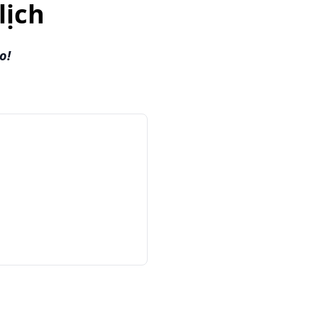
lịch
o!