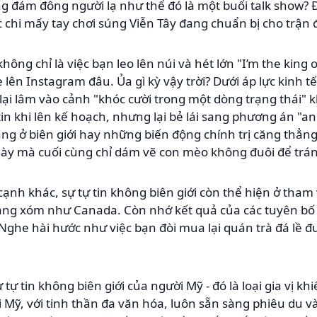
g đám đông người lạ như thể đó là một buổi talk show? 
c chi mấy tay chơi súng Viễn Tây đang chuẩn bị cho trận 
hông chỉ là việc bạn leo lên núi và hét lớn "I’m the king o
lên Instagram đâu. Ủa gì kỳ vậy trời? Dưới áp lực kinh tế
lại lâm vào cảnh "khóc cười trong một dòng trạng thái" k
ự tin khi lên kế hoạch, nhưng lại bẻ lái sang phương án "a
ng ở biên giới hay những biến động chính trị căng thẳng
ày mà cuối cùng chỉ dám vẽ con mèo không đuôi để tránh
ạnh khác, sự tự tin không biên giới còn thể hiện ở th
àng xóm như Canada. Còn nhớ kết quả của các tuyên bố 
Nghe hài hước như việc bạn đòi mua lại quán trà đá lề đ
 tự tin không biên giới của người Mỹ - đó là loại gia vị k
ỹ, với tinh thần đa văn hóa, luôn sẵn sàng phiêu du và 