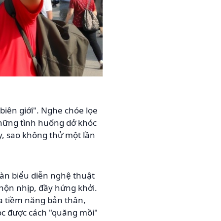
biên giới". Nghe chóe lọe
những tình huống dở khóc
ậy, sao không thử một lần
màn biểu diễn nghệ thuật
hộn nhịp, đầy hứng khởi.
a tiềm năng bản thân,
ọc được cách "quăng mồi"