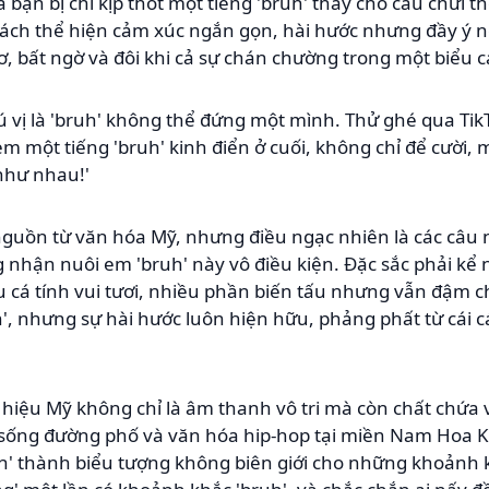
bạn bị chỉ kịp thốt một tiếng 'bruh' thay cho câu chửi t
 cách thể hiện cảm xúc ngắn gọn, hài hước nhưng đầy ý 
ơ, bất ngờ và đôi khi cả sự chán chường trong một biểu 
ú vị là 'bruh' không thể đứng một mình. Thử ghé qua Tik
m một tiếng 'bruh' kinh điển ở cuối, không chỉ để cười, 
như nhau!'
 nguồn từ văn hóa Mỹ, nhưng điều ngạc nhiên là các câu
ng nhận nuôi em 'bruh' này vô điều kiện. Đặc sắc phải k
ếu cá tính vui tươi, nhiều phần biến tấu nhưng vẫn đậm 
', nhưng sự hài hước luôn hiện hữu, phảng phất từ cái 
g hiệu Mỹ không chỉ là âm thanh vô tri mà còn chất chứa 
sống đường phố và văn hóa hip-hop tại miền Nam Hoa K
ruh' thành biểu tượng không biên giới cho những khoảnh