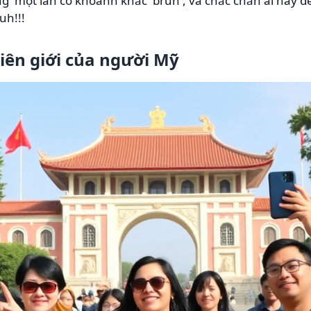
ừng' một lần có khoảnh khắc 'bruh', và chắc chắn ai nấy đ
uh!!!
biên giới của người Mỹ