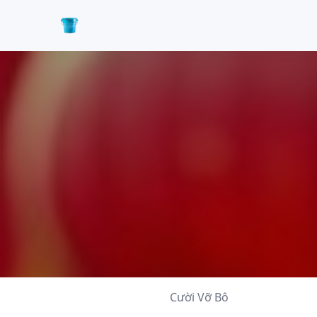
Cười Vỡ Bô