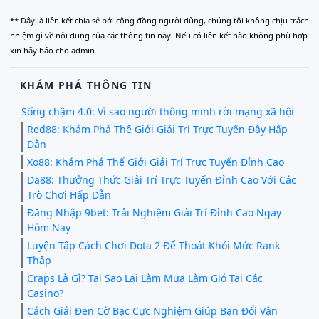
** Đây là liên kết chia sẻ bới cộng đồng người dùng, chúng tôi không chịu trách
nhiệm gì về nội dung của các thông tin này. Nếu có liên kết nào không phù hợp
xin hãy báo cho admin.
KHÁM PHÁ THÔNG TIN
Sống chậm 4.0: Vì sao người thông minh rời mạng xã hội
Red88: Khám Phá Thế Giới Giải Trí Trực Tuyến Đầy Hấp
Dẫn
Xo88: Khám Phá Thế Giới Giải Trí Trực Tuyến Đỉnh Cao
Da88: Thưởng Thức Giải Trí Trực Tuyến Đỉnh Cao Với Các
Trò Chơi Hấp Dẫn
Đăng Nhập 9bet: Trải Nghiệm Giải Trí Đỉnh Cao Ngay
Hôm Nay
Luyện Tập Cách Chơi Dota 2 Để Thoát Khỏi Mức Rank
Thấp
Craps Là Gì? Tại Sao Lại Làm Mưa Làm Gió Tại Các
Casino?
Cách Giải Đen Cờ Bạc Cực Nghiệm Giúp Bạn Đổi Vận