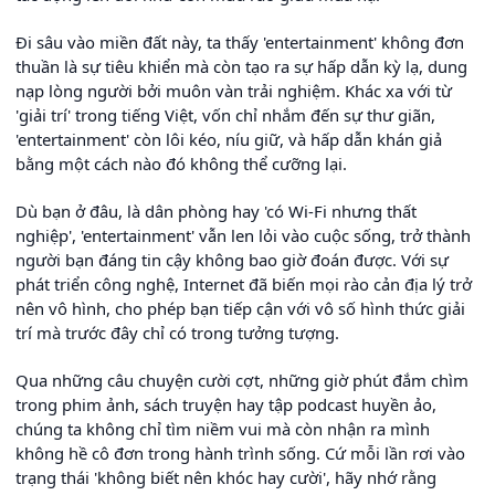
Đi sâu vào miền đất này, ta thấy 'entertainment' không đơn
thuần là sự tiêu khiển mà còn tạo ra sự hấp dẫn kỳ lạ, dung
nạp lòng người bởi muôn vàn trải nghiệm. Khác xa với từ
'giải trí' trong tiếng Việt, vốn chỉ nhắm đến sự thư giãn,
'entertainment' còn lôi kéo, níu giữ, và hấp dẫn khán giả
bằng một cách nào đó không thể cưỡng lại.
Dù bạn ở đâu, là dân phòng hay 'có Wi-Fi nhưng thất
nghiệp', 'entertainment' vẫn len lỏi vào cuộc sống, trở thành
người bạn đáng tin cậy không bao giờ đoán được. Với sự
phát triển công nghệ, Internet đã biến mọi rào cản địa lý trở
nên vô hình, cho phép bạn tiếp cận với vô số hình thức giải
trí mà trước đây chỉ có trong tưởng tượng.
Qua những câu chuyện cười cợt, những giờ phút đắm chìm
trong phim ảnh, sách truyện hay tập podcast huyền ảo,
chúng ta không chỉ tìm niềm vui mà còn nhận ra mình
không hề cô đơn trong hành trình sống. Cứ mỗi lần rơi vào
trạng thái 'không biết nên khóc hay cười', hãy nhớ rằng