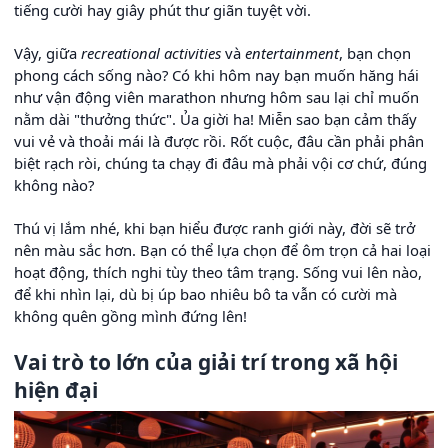
tiếng cười hay giây phút thư giãn tuyệt vời.
Vậy, giữa
recreational activities
và
entertainment
, bạn chọn
phong cách sống nào? Có khi hôm nay bạn muốn hăng hái
như vận động viên marathon nhưng hôm sau lại chỉ muốn
nằm dài "thưởng thức". Ủa giời ha! Miễn sao bạn cảm thấy
vui vẻ và thoải mái là được rồi. Rốt cuộc, đâu cần phải phân
biệt rạch ròi, chúng ta chạy đi đâu mà phải vội cơ chứ, đúng
không nào?
Thú vị lắm nhé, khi bạn hiểu được ranh giới này, đời sẽ trở
nên màu sắc hơn. Bạn có thể lựa chọn để ôm trọn cả hai loại
hoạt động, thích nghi tùy theo tâm trạng. Sống vui lên nào,
để khi nhìn lại, dù bị úp bao nhiêu bô ta vẫn có cười mà
không quên gồng mình đứng lên!
Vai trò to lớn của giải trí trong xã hội
hiện đại