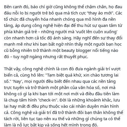
Bên cạnh đó, báo chí giờ cũng không thể chậm chân, họ đau
đáu nỗi lo bị người trẻ bỏ qua mà tích cực “thay áo mới”. Các
tổ chức đã chuyển hóa nhanh chóng qua mô hình đa nền
tảng, áp dụng công nghệ hiện đại để thu hút sự quan tâm từ
phía khán giả trẻ – những người mà 'vuốt lên cuộn xuống'
còn nhanh hơn cả tốc độ ánh sáng. Hãy nghĩ đến sự thay đổi
mạnh mẽ như khi bạn bất ngờ nhìn thấy một người bạn học
cũ bỗng nhiên trở thành một beauty blogger nổi tiếng nào
đó – tuy ngỡ ngàng nhưng rất thuyết phục.
Thật vậy, công nghệ chính là con đò đưa ngành giải trí vượt
biển cả, cùng hô lên: "Tạm biệt quá khứ, xin chào tương lai
số." ‘Nay’, mọi người đều biết đến nhau qua các nền tảng
trực tuyến và trở thành một phần của văn hóa số, nơi mà
không có gì lạ khi bạn tới một nơi mới và điều đầu tiên làm
là chụp tấm hình "check-in". Đời là những khoảnh khắc, lưu
lại hay mất đi đều phụ thuộc vào cái nhân duyên màn hình
cả. Công nghệ và giải trí đã trở thành đôi bạn thân không thể
tách rời, liên tục tạo nên xu thế và những gì chúng ta có thể
làm là nỗ lực bắt kịp và sống hết mình trong đó.