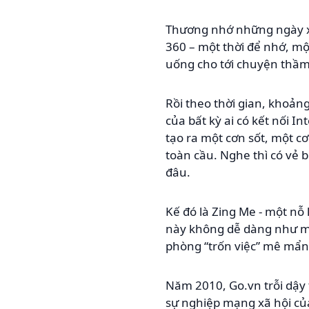
Thương nhớ những ngày xư
360 – một thời để nhớ, mộ
uống cho tới chuyện thầm
Rồi theo thời gian, khoản
của bất kỳ ai có kết nối I
tạo ra một cơn sốt, một c
toàn cầu. Nghe thì có vẻ 
đâu.
Kế đó là Zing Me - một nỗ
này không dễ dàng như mơ
phòng “trốn việc” mê mẩn
Năm 2010, Go.vn trỗi dậy 
sự nghiệp mạng xã hội của