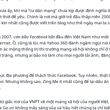
a ấy, khi mà “cư dân mạng” chưa kịp được định nghĩa th
t thời để yêu. Chính là nơi mà giới trẻ đầu thập niên 20
 kín nhất cũng được viết trên blog như thể ngày mai ta
g 2007,
cơn bão Facebook
bắt đầu đến Việt Nam như một 
nternet. Ồ, cũng là lúc mà Yahoo 360 đành ngậm ngùi nói l
ơn ác mộng thống trị thị trường mạng xã hội không chỉ ở
bi tráng, nhưng ai bảo nó làm cho mọi người tải ảnh, đăn
 lực địa phương để thách thức Facebook. Tuy nhiên, thật 
. Nhưng không sao, Zing Me ít nhất cũng để lại dấu ấn
.
từ giấc mơ của VNPT về một mạng xã hội của người Việt, 
 Go.vn không mấy sáng sủa và hầu hết chúng ta chỉ biết