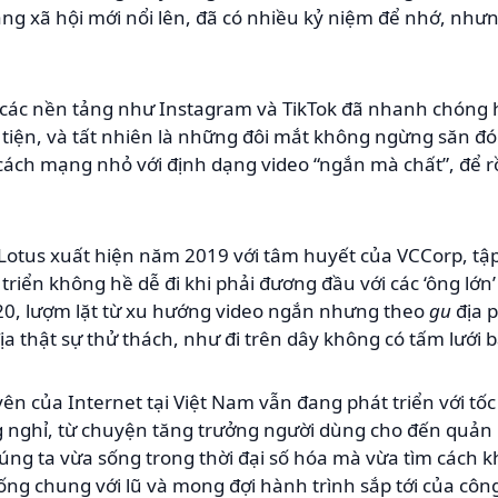
g xã hội mới nổi lên, đã có nhiều kỷ niệm để nhớ, như
các nền tảng như Instagram và TikTok đã nhanh chóng hút
iện, và tất nhiên là những đôi mắt không ngừng săn đón
cách mạng nhỏ với định dạng video “ngắn mà chất”, để rồ
 Lotus xuất hiện năm 2019 với tâm huyết của VCCorp, tậ
riển không hề dễ đi khi phải đương đầu với các ‘ông lớn
020, lượm lặt từ xu hướng video ngắn nhưng theo
gu
địa 
ịa thật sự thử thách, như đi trên dây không có tấm lưới b
ên của Internet tại Việt Nam vẫn đang phát triển với t
g nghỉ, từ chuyện tăng trưởng người dùng cho đến quản 
húng ta vừa sống trong thời đại số hóa mà vừa tìm cách k
sống chung với lũ và mong đợi hành trình sắp tới của công 