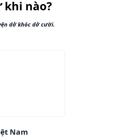
 khi nào?
yện dở khóc dở cười.
m
Việt Nam