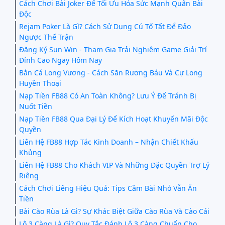
Cách Chơi Bài Joker Để Tối Ưu Hóa Sức Mạnh Quân Bài
Độc
Rejam Poker Là Gì? Cách Sử Dụng Cú Tố Tất Để Đảo
Ngược Thế Trận
Đăng Ký Sun Win - Tham Gia Trải Nghiệm Game Giải Trí
Đỉnh Cao Ngay Hôm Nay
Bắn Cá Long Vương - Cách Săn Rương Báu Và Cự Long
Huyền Thoại
Nạp Tiền FB88 Có An Toàn Không? Lưu Ý Để Tránh Bị
Nuốt Tiền
Nạp Tiền FB88 Qua Đại Lý Để Kích Hoạt Khuyến Mãi Độc
Quyền
Liên Hệ FB88 Hợp Tác Kinh Doanh – Nhận Chiết Khấu
Khủng
Liên Hệ FB88 Cho Khách VIP Và Những Đặc Quyền Trợ Lý
Riêng
Cách Chơi Liêng Hiệu Quả: Tips Cầm Bài Nhỏ Vẫn Ăn
Tiền
Bài Cào Rùa Là Gì? Sự Khác Biệt Giữa Cào Rùa Và Cào Cái
Lô 3 Càng Là Gì? Quy Tắc Đánh Lô 3 Càng Chuẩn Cho