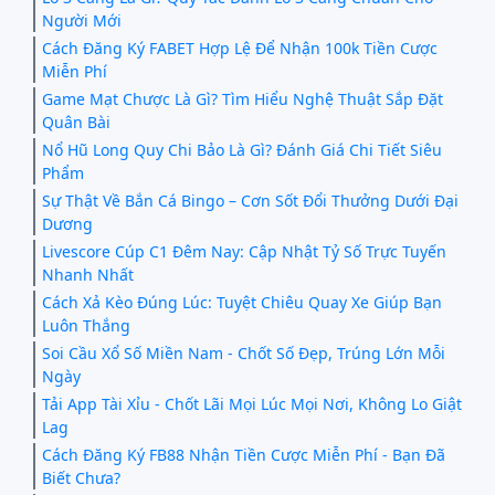
Người Mới
Cách Đăng Ký FABET Hợp Lệ Để Nhận 100k Tiền Cược
Miễn Phí
Game Mạt Chược Là Gì? Tìm Hiểu Nghệ Thuật Sắp Đặt
Quân Bài
Nổ Hũ Long Quy Chi Bảo Là Gì? Đánh Giá Chi Tiết Siêu
Phẩm
Sự Thật Về Bắn Cá Bingo – Cơn Sốt Đổi Thưởng Dưới Đại
Dương
Livescore Cúp C1 Đêm Nay: Cập Nhật Tỷ Số Trực Tuyến
Nhanh Nhất
Cách Xả Kèo Đúng Lúc: Tuyệt Chiêu Quay Xe Giúp Bạn
Luôn Thắng
Soi Cầu Xổ Số Miền Nam - Chốt Số Đẹp, Trúng Lớn Mỗi
Ngày
Tải App Tài Xỉu - Chốt Lãi Mọi Lúc Mọi Nơi, Không Lo Giật
Lag
Cách Đăng Ký FB88 Nhận Tiền Cược Miễn Phí - Bạn Đã
Biết Chưa?