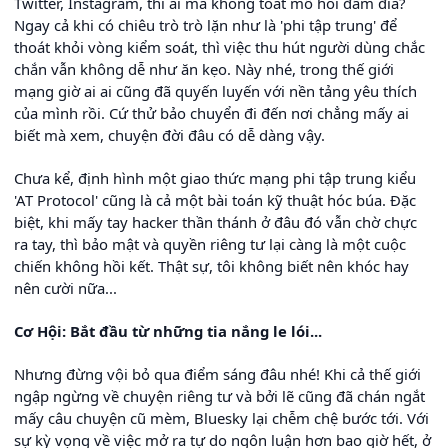
Twitter, Instagram, thì ai mà không toát mồ hôi đầm đìa?
Ngay cả khi có chiêu trò trò lặn như là 'phi tập trung' để
thoát khỏi vòng kiểm soát, thì việc thu hút người dùng chắc
chắn vẫn không dễ như ăn kẹo. Này nhé, trong thế giới
mạng giờ ai ai cũng đã quyến luyến với nền tảng yêu thích
của mình rồi. Cứ thử bảo chuyển đi đến nơi chẳng mấy ai
biết mà xem, chuyện đời đâu có dễ dàng vậy.
Chưa kể, định hình một giao thức mạng phi tập trung kiểu
'AT Protocol' cũng là cả một bài toán kỹ thuật hóc búa. Đặc
biệt, khi mấy tay hacker thần thánh ở đâu đó vẫn chờ chực
ra tay, thì bảo mật và quyền riêng tư lại càng là một cuộc
chiến không hồi kết. Thật sự, tôi không biết nên khóc hay
nên cười nữa...
Cơ Hội: Bắt đầu từ những tia nắng le lói...
Nhưng đừng vội bỏ qua điểm sáng đâu nhé! Khi cả thế giới
ngập ngừng về chuyện riêng tư và bởi lẽ cũng đã chán ngắt
mấy câu chuyện cũ mèm, Bluesky lại chễm chệ bước tới. Với
sự kỳ vọng về việc mở ra tự do ngôn luận hơn bao giờ hết, ở