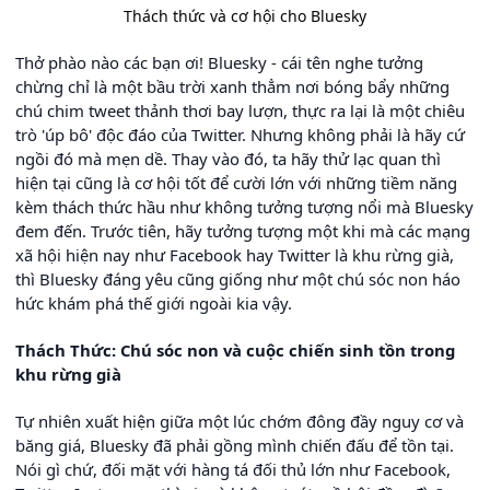
Thách thức và cơ hội cho Bluesky
Thở phào nào các bạn ơi! Bluesky - cái tên nghe tưởng
chừng chỉ là một bầu trời xanh thẳm nơi bóng bẩy những
chú chim tweet thảnh thơi bay lượn, thực ra lại là một chiêu
trò 'úp bô' độc đáo của Twitter. Nhưng không phải là hãy cứ
ngồi đó mà mẹn dề. Thay vào đó, ta hãy thử lạc quan thì
hiện tại cũng là cơ hội tốt để cười lớn với những tiềm năng
kèm thách thức hầu như không tưởng tượng nổi mà Bluesky
đem đến. Trước tiên, hãy tưởng tượng một khi mà các mạng
xã hội hiện nay như Facebook hay Twitter là khu rừng già,
thì Bluesky đáng yêu cũng giống như một chú sóc non háo
hức khám phá thế giới ngoài kia vậy.
Thách Thức: Chú sóc non và cuộc chiến sinh tồn trong
khu rừng già
Tự nhiên xuất hiện giữa một lúc chớm đông đầy nguy cơ và
băng giá, Bluesky đã phải gồng mình chiến đấu để tồn tại.
Nói gì chứ, đối mặt với hàng tá đối thủ lớn như Facebook,