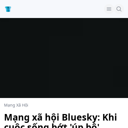
Mạng Xã Hội
Mạng xã hội Bluesky: Khi
cuộc sống bớt 'úp bô'