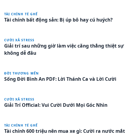
TÀI CHÍNH TÉ GHẾ
Tài chính bất động sản: Bị úp bô hay cú huých?
CƯỜI XẢ STRESS
Giải trí sau những giờ làm việc căng thẳng thiệt sự
không dễ đâu
ĐỜI THƯƠNG MẾN
Sống Đời Bình An PDF: Lời Thánh Ca và Lời Cười
CƯỜI XẢ STRESS
Giải Trí Official: Vui Cười Dưới Mọi Góc Nhìn
TÀI CHÍNH TÉ GHẾ
Tài chính 600 triệu nên mua xe gì: Cười ra nước mắt