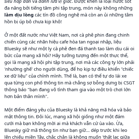
siêu hấp dẫn
và
đánh lừa vị giác
. Được khen là loại nước sốt
đa năng bởi tiếng tăm phi tập trung, món này không những
làm dịu lòng
các tín đồ công nghệ mà còn an ủi những tâm
hồn bị úp bô chưa kịp khô!
Ở một đất nước như Việt Nam, nơi cà phê phin đang chinh
chiến cùng các nhãn hiệu cafe hòa tan ngoại nhập, liệu
Bluesky sẽ như một ly cà phê đen đá thanh tao làm dịu cái oi
bức của mạng xã hội? Hãy tưởng tượng đến một thực thể,
gọi là mạng xã hội phi tập trung, nơi mà các công ty lớn phải
'nhường ghế' cho người dùng, để họ kịp tự điều khiển "chiếc
xe dữ liệu" của chính mình. Thế là, bạn có thể tự do lái xe
qua từng con phố thông tin mà chẳng sợ bỗng dưng bị CSGT
thông báo "bạn đang vô tình tham gia vào một trò chơi lớn
hơn bản thân mình".
Một điểm đáng yêu của Bluesky là khả năng mã hóa và bảo
mật thông tin. Đôi lúc, mạng xã hội giống như một đám
cưới mà bạn không mời ai mà khách vẫn cứ ùa vào. Ừa,
Bluesky giữ mã thông tin như bạn giữ... dép trước khi leo
lên chiếu miền Tây, chắc chắn là không muốn 'thất lạc giữa