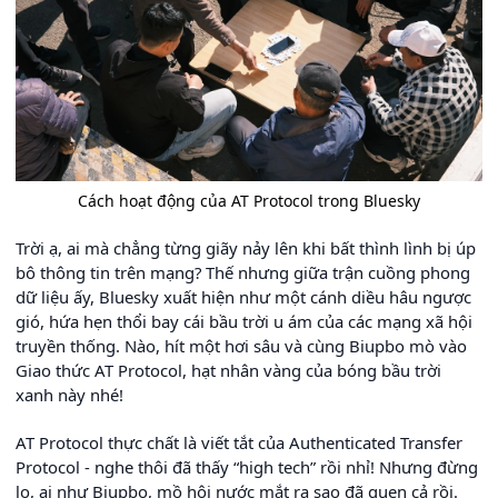
Cách hoạt động của AT Protocol trong Bluesky
Trời ạ, ai mà chẳng từng giãy nảy lên khi bất thình lình bị úp
bô thông tin trên mạng? Thế nhưng giữa trận cuồng phong
dữ liệu ấy, Bluesky xuất hiện như một cánh diều hâu ngược
gió, hứa hẹn thổi bay cái bầu trời u ám của các mạng xã hội
truyền thống. Nào, hít một hơi sâu và cùng Biupbo mò vào
Giao thức AT Protocol, hạt nhân vàng của bóng bầu trời
xanh này nhé!
AT Protocol thực chất là viết tắt của Authenticated Transfer
Protocol - nghe thôi đã thấy “high tech” rồi nhỉ! Nhưng đừng
lo, ai như Biupbo, mồ hôi nước mắt ra sao đã quen cả rồi.