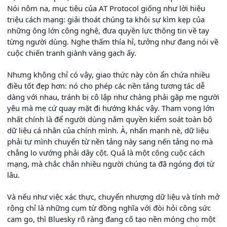
Nói nôm na, mục tiêu của AT Protocol giống như lời hiệu
triệu cách mạng: giải thoát chúng ta khỏi sự kìm kẹp của
những ông lớn công nghệ, đưa quyền lực thông tin về tay
từng người dùng. Nghe thấm thía hỉ, tưởng như đang nói về
cuộc chiến tranh giành vàng gạch ấy.
Nhưng không chỉ có vậy, giao thức này còn ẩn chứa nhiều
điều tốt đẹp hơn: nó cho phép các nền tảng tương tác dễ
dàng với nhau, tránh bị cô lập như chàng phải gặp mẹ người
yêu mà mẹ cứ quay mặt đi hướng khác vậy. Tham vọng lớn
nhất chính là để người dùng nắm quyền kiểm soát toàn bộ
dữ liệu cá nhân của chính mình. À, nhấn mạnh nè, dữ liệu
phải tự mình chuyển từ nền tảng này sang nến tảng nọ mà
chẳng lo vướng phải dây cột. Quả là một công cuộc cách
mạng, mà chắc chắn nhiều người chúng ta đã ngóng đợi từ
lâu.
Và nếu như việc xác thực, chuyển nhượng dữ liệu và tính mở
rộng chỉ là những cụm từ đồng nghĩa với đòi hỏi công sức
cam go, thì Bluesky rõ ràng đang cố tạo nền móng cho một