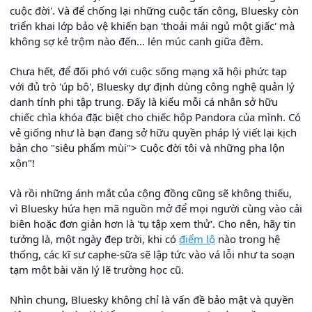
cuộc đời'. Và để chống lại những cuộc tấn công, Bluesky còn
triển khai lớp bảo vệ khiến bạn 'thoải mái ngủ một giấc' mà
không sợ kẻ trộm nào đến... lén múc canh giữa đêm.
Chưa hết, để đối phó với cuộc sống mạng xã hội phức tạp
với đủ trò 'úp bô', Bluesky dự định dùng công nghệ quản lý
danh tính phi tập trung. Đấy là kiểu mỗi cá nhân sở hữu
chiếc chìa khóa đặc biệt cho chiếc hộp Pandora của mình. Có
vẻ giống như là bạn đang sở hữu quyền pháp lý viết lại kịch
bản cho "siêu phẩm mùi"> Cuộc đời tôi và những pha lộn
xộn"!
Và rồi những ánh mắt của cộng đồng cũng sẽ không thiếu,
vì Bluesky hứa hẹn mã nguồn mở để mọi người cùng vào cải
biên hoặc đơn giản hơn là 'tụ tập xem thử'. Cho nên, hãy tin
tưởng là, một ngày đẹp trời, khi có
điểm lộ
nào trong hệ
thống, các kĩ sư caphe-sữa sẽ lập tức vào vá lỗi như ta soạn
tạm một bài văn lý lẽ trường học cũ.
Nhìn chung, Bluesky không chỉ là vấn đề bảo mật và quyền