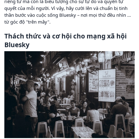
riêng tư mà còn là biểu tượng cho sự tự do và quyền tự
quyết của mỗi người. Vì vậy, hãy cười lên và chuẩn bị tinh
thần bước vào cuộc sống Bluesky – nơi mọi thứ đều nhìn ...
từ góc độ "trên mây".
Thách thức và cơ hội cho mạng xã hội
Bluesky