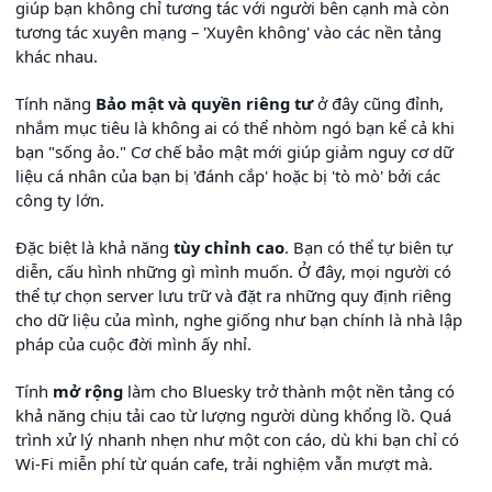
giúp bạn không chỉ tương tác với người bên cạnh mà còn
tương tác xuyên mạng – 'Xuyên không' vào các nền tảng
khác nhau.
Tính năng
Bảo mật và quyền riêng tư
ở đây cũng đỉnh,
nhắm mục tiêu là không ai có thể nhòm ngó bạn kể cả khi
bạn "sống ảo." Cơ chế bảo mật mới giúp giảm nguy cơ dữ
liệu cá nhân của bạn bị 'đánh cắp' hoặc bị 'tò mò' bởi các
công ty lớn.
Đặc biệt là khả năng
tùy chỉnh cao
. Bạn có thể tự biên tự
diễn, cấu hình những gì mình muốn. Ở đây, mọi người có
thể tự chọn server lưu trữ và đặt ra những quy định riêng
cho dữ liệu của mình, nghe giống như bạn chính là nhà lập
pháp của cuộc đời mình ấy nhỉ.
Tính
mở rộng
làm cho Bluesky trở thành một nền tảng có
khả năng chịu tải cao từ lượng người dùng khổng lồ. Quá
trình xử lý nhanh nhẹn như một con cáo, dù khi bạn chỉ có
Wi-Fi miễn phí từ quán cafe, trải nghiệm vẫn mượt mà.