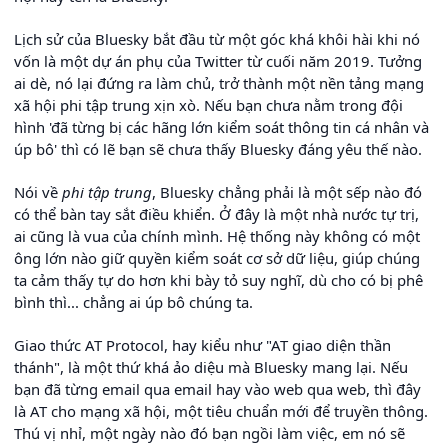
Lịch sử của Bluesky bắt đầu từ một góc khá khôi hài khi nó
vốn là một dự án phụ của Twitter từ cuối năm 2019. Tưởng
ai dè, nó lại đứng ra làm chủ, trở thành một nền tảng mạng
xã hội phi tập trung xịn xò. Nếu bạn chưa nằm trong đội
hình 'đã từng bị các hãng lớn kiểm soát thông tin cá nhân và
úp bô' thì có lẽ bạn sẽ chưa thấy Bluesky đáng yêu thế nào.
Nói về
phi tập trung
, Bluesky chẳng phải là một sếp nào đó
có thể bàn tay sắt điều khiển. Ở đây là một nhà nước tự trị,
ai cũng là vua của chính mình. Hệ thống này không có một
ông lớn nào giữ quyền kiểm soát cơ sở dữ liệu, giúp chúng
ta cảm thấy tự do hơn khi bày tỏ suy nghĩ, dù cho có bị phê
bình thì... chẳng ai úp bô chúng ta.
Giao thức AT Protocol, hay kiểu như "AT giao diện thần
thánh", là một thứ khá ảo diệu mà Bluesky mang lại. Nếu
bạn đã từng email qua email hay vào web qua web, thì đây
là AT cho mạng xã hội, một tiêu chuẩn mới để truyền thông.
Thú vị nhỉ, một ngày nào đó bạn ngồi làm việc, em nó sẽ