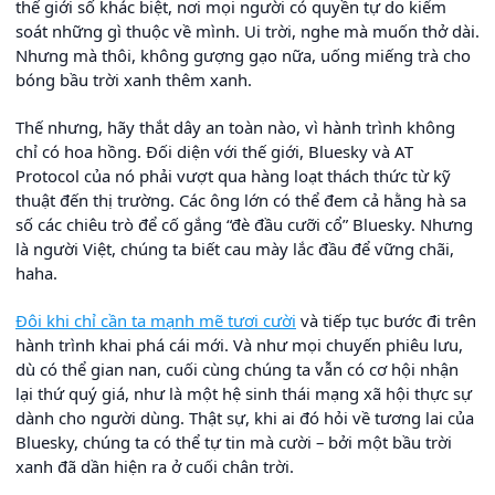
thế giới số khác biệt, nơi mọi người có quyền tự do kiểm
soát những gì thuộc về mình. Ui trời, nghe mà muốn thở dài.
Nhưng mà thôi, không gượng gạo nữa, uống miếng trà cho
bóng bầu trời xanh thêm xanh.
Thế nhưng, hãy thắt dây an toàn nào, vì hành trình không
chỉ có hoa hồng. Đối diện với thế giới, Bluesky và AT
Protocol của nó phải vượt qua hàng loạt thách thức từ kỹ
thuật đến thị trường. Các ông lớn có thể đem cả hằng hà sa
số các chiêu trò để cố gắng “đè đầu cưỡi cổ” Bluesky. Nhưng
là người Việt, chúng ta biết cau mày lắc đầu để vững chãi,
haha.
Đôi khi chỉ cần ta mạnh mẽ tươi cười
và tiếp tục bước đi trên
hành trình khai phá cái mới. Và như mọi chuyến phiêu lưu,
dù có thể gian nan, cuối cùng chúng ta vẫn có cơ hội nhận
lại thứ quý giá, như là một hệ sinh thái mạng xã hội thực sự
dành cho người dùng. Thật sự, khi ai đó hỏi về tương lai của
Bluesky, chúng ta có thể tự tin mà cười – bởi một bầu trời
xanh đã dần hiện ra ở cuối chân trời.