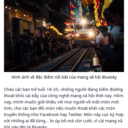
Hình ảnh về đặc điểm nổi bật của mạng xã hội Bluesky
Chào các bạn trẻ tuổi 18-35, những người đang kiếm đường
thoát khỏi cái bẫy của công nghệ mạng xã hội thời nay. Hôm
nay, mình muốn giới thiệu với mọi người về một món mới
tinh, cho các bạn đổi món nếu muốn thoát khỏi các món
truyền thống như Facebook hay Twitter. Món này cực kỳ hợp
với những ai đã từng... bị úp bô mà còn cười, vì cái mạng xã
hội này tên là Bluesky.