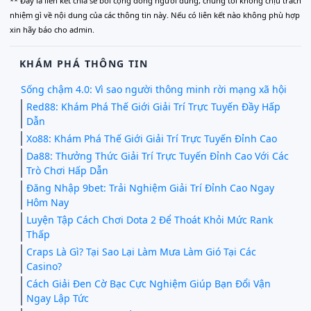
** Đây là liên kết chia sẻ bới cộng đồng người dùng, chúng tôi không chịu trách
nhiệm gì về nội dung của các thông tin này. Nếu có liên kết nào không phù hợp
xin hãy báo cho admin.
KHÁM PHÁ THÔNG TIN
Sống chậm 4.0: Vì sao người thông minh rời mạng xã hội
Red88: Khám Phá Thế Giới Giải Trí Trực Tuyến Đầy Hấp
Dẫn
Xo88: Khám Phá Thế Giới Giải Trí Trực Tuyến Đỉnh Cao
Da88: Thưởng Thức Giải Trí Trực Tuyến Đỉnh Cao Với Các
Trò Chơi Hấp Dẫn
Đăng Nhập 9bet: Trải Nghiệm Giải Trí Đỉnh Cao Ngay
Hôm Nay
Luyện Tập Cách Chơi Dota 2 Để Thoát Khỏi Mức Rank
Thấp
Craps Là Gì? Tại Sao Lại Làm Mưa Làm Gió Tại Các
Casino?
Cách Giải Đen Cờ Bạc Cực Nghiệm Giúp Bạn Đổi Vận
Ngay Lập Tức