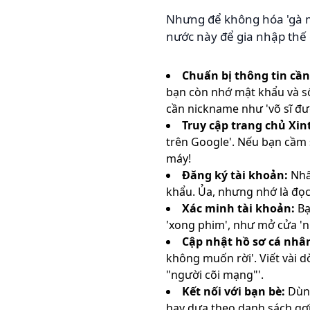
Nhưng để không hóa 'gà m
nước này để gia nhập thế 
Chuẩn bị thông tin cần 
bạn còn nhớ mật khẩu và số
cần nickname như 'võ sĩ đườ
Truy cập trang chủ Xint
trên Google'. Nếu bạn cầm 
máy!
Đăng ký tài khoản:
Nhấ
khẩu. Ủa, nhưng nhớ là đọc
Xác minh tài khoản:
Bạ
'xong phim', như mở cửa 'n
Cập nhật hồ sơ cá nhâ
không muốn rời'. Viết vài d
"người cõi mạng"'.
Kết nối với bạn bè:
Dùng
hay dựa theo danh sách gợi