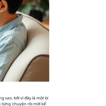
 sao, bởi vì đây là một bí
từng 'chuyện rồi mới kể'