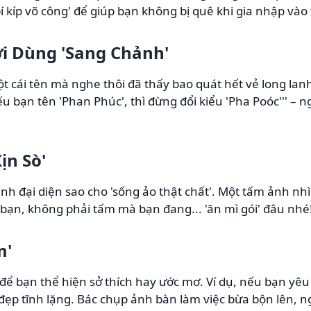
'bí kíp võ công' để giúp bạn không bị quê khi gia nhập vào
i Dùng 'Sang Chảnh'
 cái tên mà nghe thôi đã thấy bao quát hết vẻ long lan
Nếu bạn tên 'Phan Phúc', thì đừng đổi kiểu 'Pha Poóc''' –
ịn Sò'
nh đại diện sao cho 'sống ảo thật chất'. Một tấm ảnh nhì
a bạn, không phải tấm mà bạn đang... 'ăn mì gói' đâu nhé
m'
i để bạn thể hiện sở thích hay ước mơ. Ví dụ, nếu bạn yê
p tĩnh lặng. Bác chụp ảnh bàn làm việc bừa bộn lên, ngư