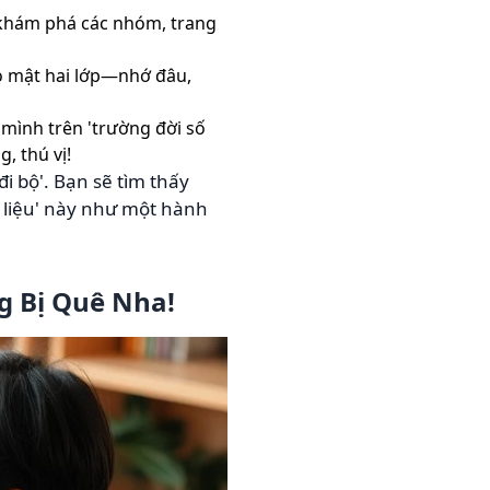
 khám phá các nhóm, trang
o mật hai lớp—nhớ đâu,
 mình trên 'trường đời số
, thú vị!
i bộ'. Bạn sẽ tìm thấy
 liệu' này như một hành
g Bị Quê Nha!