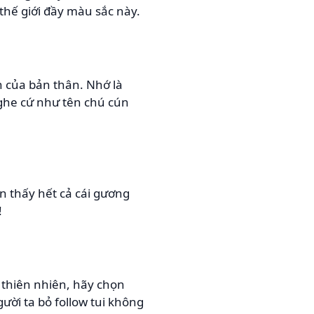
 thế giới đầy màu sắc này.
h của bản thân. Nhớ là
 nghe cứ như tên chú cún
n thấy hết cả cái gương
!
u thiên nhiên, hãy chọn
ời ta bỏ follow tui không