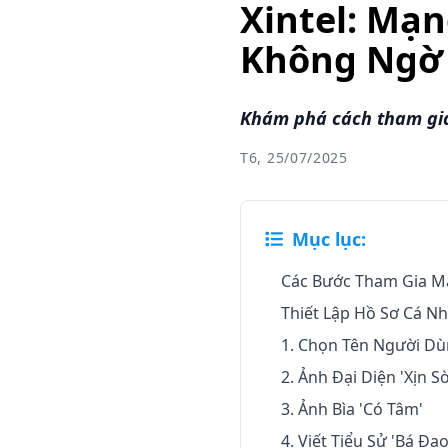
Xintel: Mạ
Không Ngờ 
Khám phá cách tham gia
T6, 25/07/2025
Mục lục:
Các Bước Tham Gia Mạ
Thiết Lập Hồ Sơ Cá Nh
1. Chọn Tên Người Dù
2. Ảnh Đại Diện 'Xịn Sò
3. Ảnh Bìa 'Có Tâm'
4. Viết Tiểu Sử 'Bá Đạo