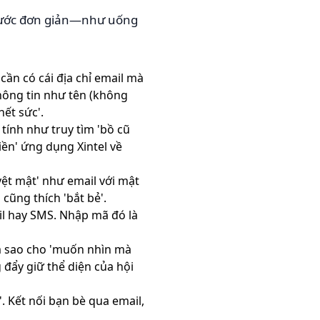
 bước đơn giản—như uống
cần có cái địa chỉ email mà
hông tin như tên (không
hết sức'.
tính như truy tìm 'bồ cũ
ền' ứng dụng Xintel về
ệt mật' như email với mật
cũng thích 'bắt bẻ'.
il hay SMS. Nhập mã đó là
àm sao cho 'muốn nhìn mà
 đẩy giữ thể diện của hội
. Kết nối bạn bè qua email,