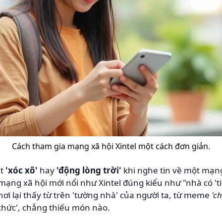
Cách tham gia mạng xã hội Xintel một cách đơn giản.
út
'xóc xô'
hay
'động lòng trời'
khi nghe tin về một mạn
 mạng xã hội mới nổi như Xintel đúng kiểu như "nhà có 'tiệ
nơi lại thấy từ trên 'tường nhà' của người ta, từ meme
'c
 chức', chẳng thiếu món nào.