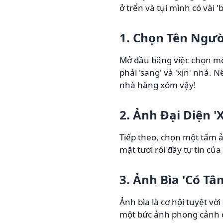
ở trển và tụi mình có vài 
1. Chọn Tên Ngườ
Mở đầu bằng việc chọn một
phải 'sang' và 'xịn' nhá. 
nhà hàng xóm vậy!
2. Ảnh Đại Diện 'X
Tiếp theo, chọn một tấm ả
mặt tươi rói đầy tự tin củ
3. Ảnh Bìa 'Có Tâ
Ảnh bìa là cơ hội tuyệt vờ
một bức ảnh phong cảnh đẹ