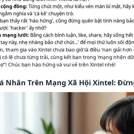
 cộng đồng:
Từng chút một, như kiểu vén màn bí mật, hãy
ngắm nghía và 'cà kê' chuyện trò.
bạn thấy rất 'hào hứng', cũng đừng quên bật tính năng bả
được 'hacker' ấy nhở?
n mạng lưới:
Bằng cách bình luận, like, share, hãy sống hết
 tay này, nhẹ nhàng bảo chờ chút...' để mọi thứ luôn sôi động
 tham gia vào Xintel chưa bao giờ là điều 'nan giải hơn đ
có lẽ chưa từng trải, cùng kết bạn trong 'mạng nhện dữ
 sợ"! Chúc bạn hào hứng và vui vẻ trên Xintel nhé!
Cá Nhân Trên Mạng Xã Hội Xintel: Đừn