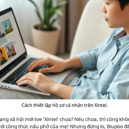
Cách thiết lập hồ sơ cá nhân trên Xintel.
g xã hội mới toe 'Xintel' chưa? Nếu chưa, thì cũng không
ới công thức nấu phở của mẹ! Nhưng đừng lo, Biupbo đã 