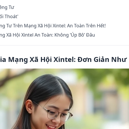
êng Tư
ối Thoát'
g Tư Trên Mạng Xã Hội Xintel: An Toàn Trên Hết!
g Xã Hội Xintel An Toàn: Không ‘Úp Bô’ Đâu
ia Mạng Xã Hội Xintel: Đơn Giản Nh