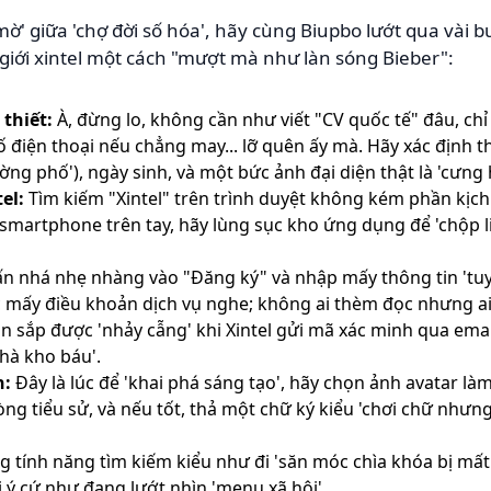
ờ' giữa 'chợ đời số hóa', hãy cùng Biupbo lướt qua vài
giới xintel một cách "mượt mà như làn sóng Bieber":
thiết:
À, đừng lo, không cần như viết "CV quốc tế" đâu, chỉ 
 điện thoại nếu chẳng may... lỡ quên ấy mà. Hãy xác định t
ng phố'), ngày sinh, và một bức ảnh đại diện thật là 'cưng 
el:
Tìm kiếm "Xintel" trên trình duyệt không kém phần kịch 
smartphone trên tay, hãy lùng sục kho ứng dụng để 'chộp li
n nhá nhẹ nhàng vào "Đăng ký" và nhập mấy thông tin 'tuy
 mấy điều khoản dịch vụ nghe; không ai thèm đọc nhưng ai 
n sắp được 'nhảy cẫng' khi Xintel gửi mã xác minh qua ema
hà kho báu'.
n:
Đây là lúc để 'khai phá sáng tạo', hãy chọn ảnh avatar l
òng tiểu sử, và nếu tốt, thả một chữ ký kiểu 'chơi chữ nhưng
 tính năng tìm kiếm kiểu như đi 'săn móc chìa khóa bị mất'
 ý cứ như đang lướt nhìn 'menu xã hội'.