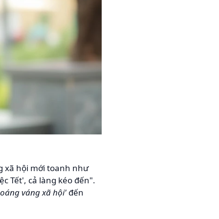
g xã hội mới toanh như
c Tết', cả làng kéo đến".
hoáng váng xã hội'
đến