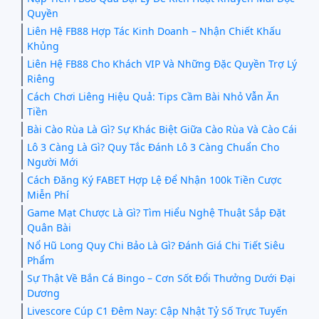
Quyền
Liên Hệ FB88 Hợp Tác Kinh Doanh – Nhận Chiết Khấu
Khủng
Liên Hệ FB88 Cho Khách VIP Và Những Đặc Quyền Trợ Lý
Riêng
Cách Chơi Liêng Hiệu Quả: Tips Cầm Bài Nhỏ Vẫn Ăn
Tiền
Bài Cào Rùa Là Gì? Sự Khác Biệt Giữa Cào Rùa Và Cào Cái
Lô 3 Càng Là Gì? Quy Tắc Đánh Lô 3 Càng Chuẩn Cho
Người Mới
Cách Đăng Ký FABET Hợp Lệ Để Nhận 100k Tiền Cược
Miễn Phí
Game Mạt Chược Là Gì? Tìm Hiểu Nghệ Thuật Sắp Đặt
Quân Bài
Nổ Hũ Long Quy Chi Bảo Là Gì? Đánh Giá Chi Tiết Siêu
Phẩm
Sự Thật Về Bắn Cá Bingo – Cơn Sốt Đổi Thưởng Dưới Đại
Dương
Livescore Cúp C1 Đêm Nay: Cập Nhật Tỷ Số Trực Tuyến