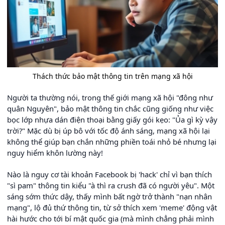
Thách thức bảo mật thông tin trên mạng xã hội
Người ta thường nói, trong thế giới mạng xã hội "đông như
quân Nguyên", bảo mật thông tin chắc cũng giống như việc
bọc lớp nhựa dán điện thoại bằng giấy gói kẹo: "Ủa gì kỳ vậy
trời?" Mặc dù bị úp bô với tốc độ ánh sáng, mạng xã hội lại
không thể giúp bạn chắn những phiền toái nhỏ bé nhưng lại
nguy hiểm khôn lường này!
Nào là nguy cơ tài khoản Facebook bị 'hack' chỉ vì bạn thích
"sì pam" thông tin kiểu "à thì ra crush đã có người yêu". Một
sáng sớm thức dậy, thấy mình bất ngờ trở thành "nạn nhân
mạng", lộ đủ thứ thông tin, từ sở thích xem 'meme' động vật
hài hước cho tới bí mật quốc gia (mà mình chẳng phải mình