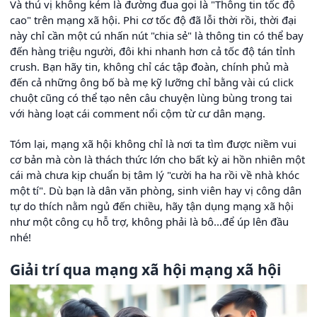
Và thú vị không kém là đường đua gọi là "Thông tin tốc độ
cao" trên mạng xã hội. Phi cơ tốc độ đã lỗi thời rồi, thời đại
này chỉ cần một cú nhấn nút "chia sẻ" là thông tin có thể bay
đến hàng triệu người, đôi khi nhanh hơn cả tốc độ tán tỉnh
crush. Bạn hãy tin, không chỉ các tập đoàn, chính phủ mà
đến cả những ông bố bà mẹ kỹ lưỡng chỉ bằng vài cú click
chuột cũng có thể tạo nên câu chuyện lùng bùng trong tai
với hàng loạt cái comment nổi cộm từ cư dân mạng.
Tóm lại, mạng xã hội không chỉ là nơi ta tìm được niềm vui
cơ bản mà còn là thách thức lớn cho bất kỳ ai hồn nhiên một
cái mà chưa kịp chuẩn bị tâm lý "cười ha ha rồi về nhà khóc
một tí". Dù bạn là dân văn phòng, sinh viên hay vị công dân
tự do thích nằm ngủ đến chiều, hãy tận dụng mạng xã hội
như một công cụ hỗ trợ, không phải là bô...để úp lên đầu
nhé!
Giải trí qua mạng xã hội mạng xã hội