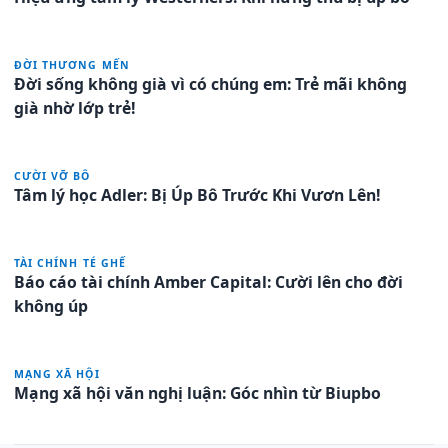
ĐỜI THƯƠNG MẾN
Đời sống không già vì có chúng em: Trẻ mãi không
già nhờ lớp trẻ!
CƯỜI VỠ BÔ
Tâm lý học Adler: Bị Úp Bô Trước Khi Vươn Lên!
TÀI CHÍNH TÉ GHẾ
Báo cáo tài chính Amber Capital: Cười lên cho đời
không úp
MẠNG XÃ HỘI
Mạng xã hội văn nghị luận: Góc nhìn từ Biupbo