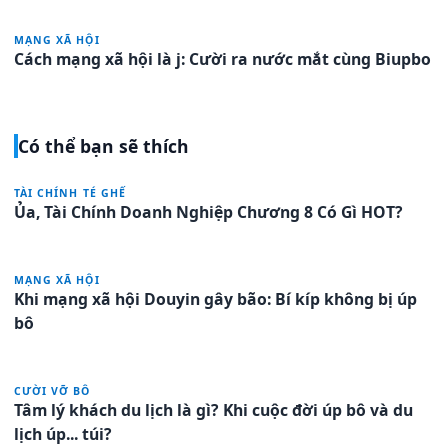
MẠNG XÃ HỘI
Cách mạng xã hội là j: Cười ra nước mắt cùng Biupbo
Có thể bạn sẽ thích
TÀI CHÍNH TÉ GHẾ
Ủa, Tài Chính Doanh Nghiệp Chương 8 Có Gì HOT?
MẠNG XÃ HỘI
Khi mạng xã hội Douyin gây bão: Bí kíp không bị úp
bô
CƯỜI VỠ BÔ
Tâm lý khách du lịch là gì? Khi cuộc đời úp bô và du
lịch úp... túi?