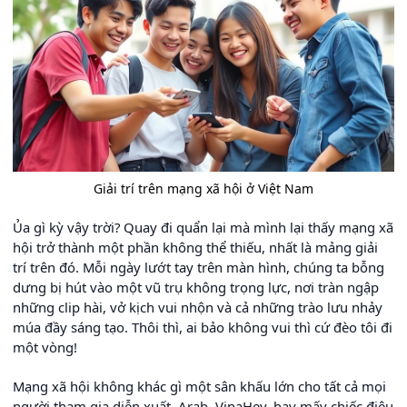
Giải trí trên mạng xã hội ở Việt Nam
Ủa gì kỳ vậy trời? Quay đi quẩn lại mà mình lại thấy mạng xã
hội trở thành một phần không thể thiếu, nhất là mảng giải
trí trên đó. Mỗi ngày lướt tay trên màn hình, chúng ta bỗng
dưng bị hút vào một vũ trụ không trọng lực, nơi tràn ngập
những clip hài, vở kịch vui nhộn và cả những trào lưu nhảy
múa đầy sáng tạo. Thôi thì, ai bảo không vui thì cứ đèo tôi đi
một vòng!
Mạng xã hội không khác gì một sân khấu lớn cho tất cả mọi
người tham gia diễn xuất. Arab, VinaHey, hay mấy chiếc điệu