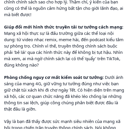
chỉnh chính sách sao cho hợp lý. Thậm chí, ý kiến của bạn
cũng có thể là nguồn cảm hứng bất tận cho giới lãnh đạo, ai
mà biết được!
Giúp đổi mới hình thức truyền tải tư tưởng cách mạng:
Mạng xã hội thực sự là đấu trường giữa các thể loại nội
dung: từ video nhạc remix, meme hài, đến podcast kiểu tâm
sự phòng trọ. Chính vì thế, truyền thông chính sách buộc
phải 'bẻ lái' qua các hình thức này để không bị tụt hậu. Nhìn
mà xem, ai mà ngờ chính sách lại có thể ‘quẩy’ trên TikTok,
đúng không nào?
Phòng chống nguy cơ mất kiểm soát tư tưởng:
Dưới ánh
sáng của mạng 4G, giữ vững tư tưởng đúng như việc bạn
giữ chặt túi xách khi đi chợ ngày Tết. Có hiện diện trên mạng
xã hội, các cơ quan chức năng đã khéo léo chống lại những
thông tin sai lệch, giúp công chúng phân biệt được đâu là
thật đâu là giỡn.
Vậy là bạn đã thấy được sức mạnh siêu nhiên của mạng xã
hội trong chiến trận truyền thông chính sách. Nói không