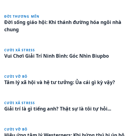
ĐỜI THƯƠNG MẾN
Đời sống giáo hội: Khi thánh đường hóa ngôi nhà
chung
CƯỜI XẢ STRESS
Vui Chơi Giải Trí Ninh Bình: Góc Nhìn Biupbo
CƯỜI VỠ BÔ
Tâm lý xã hội và hệ tư tưởng: Ủa cái gì kỳ vậy?
CƯỜI XẢ STRESS
Giải trí là gì tiếng anh? Thật sự là tôi tự hỏi...
CƯỜI VỠ BÔ
Hiệu ứng tâm lý Westerners: Khi hứng thú bị úp bô