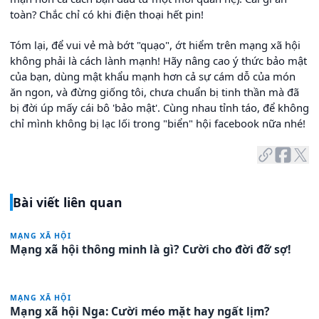
toàn? Chắc chỉ có khi điện thoại hết pin!
Tóm lại, để vui vẻ mà bớt "quạo", ớt hiểm trên mạng xã hội
không phải là cách lành mạnh! Hãy nâng cao ý thức bảo mật
của bạn, dùng mật khẩu mạnh hơn cả sự cám dỗ của món
ăn ngon, và đừng giống tôi, chưa chuẩn bị tinh thần mà đã
bị đời úp mấy cái bô 'bảo mật'. Cùng nhau tỉnh táo, để không
chỉ mình không bị lạc lối trong "biển" hội facebook nữa nhé!
Bài viết liên quan
MẠNG XÃ HỘI
Mạng xã hội thông minh là gì? Cười cho đời đỡ sợ!
MẠNG XÃ HỘI
Mạng xã hội Nga: Cười méo mặt hay ngất lịm?