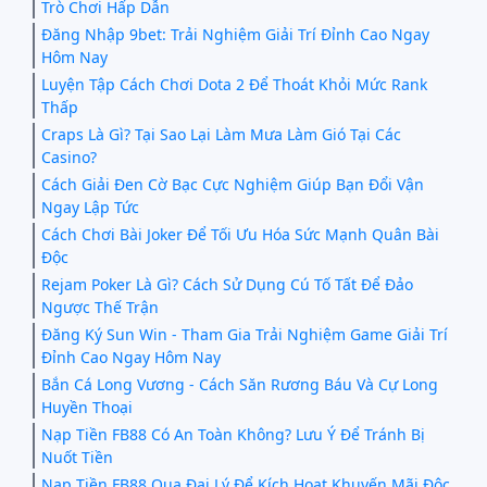
Trò Chơi Hấp Dẫn
Đăng Nhập 9bet: Trải Nghiệm Giải Trí Đỉnh Cao Ngay
Hôm Nay
Luyện Tập Cách Chơi Dota 2 Để Thoát Khỏi Mức Rank
Thấp
Craps Là Gì? Tại Sao Lại Làm Mưa Làm Gió Tại Các
Casino?
Cách Giải Đen Cờ Bạc Cực Nghiệm Giúp Bạn Đổi Vận
Ngay Lập Tức
Cách Chơi Bài Joker Để Tối Ưu Hóa Sức Mạnh Quân Bài
Độc
Rejam Poker Là Gì? Cách Sử Dụng Cú Tố Tất Để Đảo
Ngược Thế Trận
Đăng Ký Sun Win - Tham Gia Trải Nghiệm Game Giải Trí
Đỉnh Cao Ngay Hôm Nay
Bắn Cá Long Vương - Cách Săn Rương Báu Và Cự Long
Huyền Thoại
Nạp Tiền FB88 Có An Toàn Không? Lưu Ý Để Tránh Bị
Nuốt Tiền
Nạp Tiền FB88 Qua Đại Lý Để Kích Hoạt Khuyến Mãi Độc