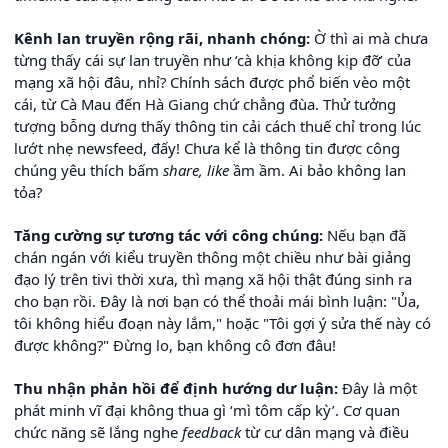
Kênh lan truyền rộng rãi, nhanh chóng:
Ờ thì ai mà chưa
từng thấy cái sự lan truyền như ‘cà khịa không kịp đỡ’ của
mạng xã hội đâu, nhỉ? Chính sách được phổ biến vèo một
cái, từ Cà Mau đến Hà Giang chứ chẳng đùa. Thử tưởng
tượng bỗng dưng thấy thông tin cải cách thuế chỉ trong lúc
lướt nhẹ newsfeed, đấy! Chưa kể là thông tin được công
chúng yêu thích bấm
share, like
ầm ầm. Ai bảo không lan
tỏa?
Tăng cường sự tương tác với công chúng:
Nếu bạn đã
chán ngán với kiểu truyền thông một chiều như bài giảng
đạo lý trên tivi thời xưa, thì mạng xã hội thật đúng sinh ra
cho bạn rồi. Đây là nơi bạn có thể thoải mái bình luận: "Ủa,
tôi không hiểu đoạn này lắm," hoặc "Tôi gợi ý sửa thế này có
được không?" Đừng lo, bạn không cô đơn đâu!
Thu nhận phản hồi để định hướng dư luận:
Đây là một
phát minh vĩ đại không thua gì ‘mì tôm cấp kỳ’. Cơ quan
chức năng sẽ lắng nghe
feedback
từ cư dân mạng và điều