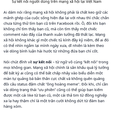
Sự kết nối người dùng trên mạng xã hội tại Việt Nam
Ai dám nói rằng mạng xã hội không phải là chất keo giữ các
mảnh ghép của cuộc sống hiện đại lại với nhau thì chắc chắn
chưa từng thử tìm bạn cũ trên Facebook rồi. Ồ, đôi khi bạn
không chỉ tìm thấy bạn cũ, mà còn tìm thấy một chiếc
comment nào đấy của thanh xuân tưởng đã thất lạc. Mạng
xã hội không khác gì một chiếc tủ kính đầy kỷ niệm, để ai đó
có thể nhìn ngắm lại mình ngày xưa, dĩ nhiên là kèm theo
vài dòng bình luận hài hước từ những đứa bạn chí cốt.
Nói chút đỉnh về
sự kết nối
– từ ngữ vô cùng “kết nối” trong
mọi không gian. Mạng xã hội chính là sân khấu quá lý tưởng
để bất kỳ ai cũng có thể bất chấp nhảy vào biểu diễn một
màn tự quảng bá bản thân cực chất và không quên quăng
đôi câu status đậm chất "ông hoàng meme". Đôi khi, chỉ cần
vài dòng trạng thái “ưu phiền” cũng có thể giúp bạn kiếm
được một cái like từ bạn cũ, một cái thả tim từ đồng nghiệp
xa lạ hay thậm chí là một trận cười không dứt từ đám bạn
hàng xóm.