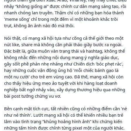
nhảy “không giống ai” được chính cư dân mạng sáng tạo, rồi
nhanh chóng lan truyền. Thậm chí có những bạn hóa thành
'meme sống' chỉ trong một đêm vì một khoảnh khắc trồi
trụt, không ăn ảnh nào đó mà thôi.
Nói thật, có mạng xã hội tựa như cõng cả thế giới theo một
nút like, share mà không cần phải tháo giầy bước ra ngoài.
Đặc biệt là, giữa muôn vàn trạng thái và hashtag, không thể
không nhắc đến những nội dung mang ý nghĩa giáo dục,
gây sốít phê phán nhẹ nhàng như Chiến dịch 'bóc phẹt rác',
hay những cuộc vận động ủng hộ 'mỗi chiếc bánh gạo là
một nụ cười' cho trẻ em vùng cao. Đã thế, mạng xã hội còn
cho thấy hiệu ứng mẹo ảo tuyệt vời khi hàng loạt doanh
nghiệp bất ngờ nhảy vào, xây dựng thương hiệu qua những
bài post tưởng chừng vu vơ.
Bên cạnh mặt tích cực, tất nhiên cũng có những điểm cần 'né
như né thính'. Lướt mạng xã hội có thể khiến nhiều bạn trẻ
lâm vào tình trạng “khủng hoảng hình ảnh” khi chứng kiến
những tấm hình được chỉnh từng pixel một của người khác.