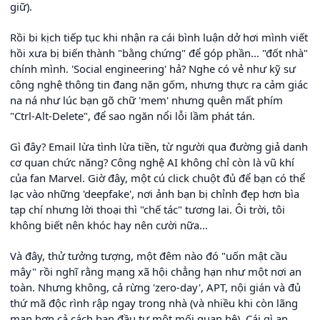
giữ).
Rồi bi kịch tiếp tục khi nhận ra cái bình luận dở hơi mình viết
hồi xưa bị biến thành "bằng chứng" để góp phần... "đốt nhà"
chính mình. 'Social engineering' hả? Nghe có vẻ như kỹ sư
công nghệ thông tin đang nặn gốm, nhưng thực ra cảm giác
na ná như lúc bạn gõ chữ 'mem' nhưng quên mất phím
"Ctrl-Alt-Delete", để sao ngăn nổi lỗi lầm phát tán.
Gì đây? Email lừa tình lừa tiền, từ người qua đường giả danh
cơ quan chức năng? Công nghệ AI không chỉ còn là vũ khí
của fan Marvel. Giờ đây, một cú click chuột đủ để bạn có thể
lạc vào những 'deepfake', nơi ảnh bạn bị chỉnh đẹp hơn bìa
tạp chí nhưng lời thoại thì "chế tác" tương lai. Ôi trời, tôi
không biết nên khóc hay nên cười nữa...
Và đây, thử tưởng tượng, một đêm nào đó "uốn mật cầu
mây" rồi nghĩ rằng mạng xã hội chẳng hạn như một nơi an
toàn. Nhưng không, cả rừng 'zero-day', APT, nội gián và đủ
thứ mã độc rình rập ngay trong nhà (và nhiều khi còn lãng
mạn hơn cả cách bạn đầu tư một mối quan hệ). Cái gì an