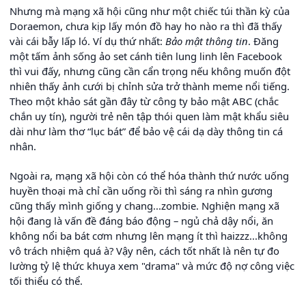
Nhưng mà mạng xã hội cũng như một chiếc túi thần kỳ của
Doraemon, chưa kịp lấy món đồ hay ho nào ra thì đã thấy
vài cái bẫy lấp ló. Ví dụ thứ nhất:
Bảo mật thông tin
. Đăng
một tấm ảnh sống ảo set cánh tiên lung linh lên Facebook
thì vui đấy, nhưng cũng cần cẩn trọng nếu không muốn đột
nhiên thấy ảnh cưới bị chỉnh sửa trở thành meme nổi tiếng.
Theo một khảo sát gần đây từ công ty bảo mật ABC (chắc
chắn uy tín), người trẻ nên tập thói quen làm mật khẩu siêu
dài như làm thơ “lục bát” để bảo vệ cái dạ dày thông tin cá
nhân.
Ngoài ra, mạng xã hội còn có thể hóa thành thứ nước uống
huyền thoại mà chỉ cần uống rồi thì sáng ra nhìn gương
cũng thấy mình giống y chang...zombie. Nghiện mạng xã
hội đang là vấn đề đáng báo động – ngủ chả dậy nổi, ăn
không nổi ba bát cơm nhưng lên mạng ít thì haizzz...không
vô trách nhiệm quá à? Vậy nên, cách tốt nhất là nên tự đo
lường tỷ lệ thức khuya xem "drama" và mức độ nợ công việc
tối thiểu có thể.