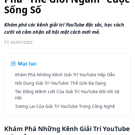
Sống Số
Khám phá các kênh giải trí YouTube đặc sắc, học cách
cười và cảm nhận xã hội một cách mới mẻ.
T7, 05/07/2025
Mục lục:
Khám Phá Những Kênh Giải Trí YouTube Hấp Dẫn
Nội Dung Giải Trí YouTube: Thế Giới Đa Dạng
Tác Động Mãnh Liệt Của Giải Trí YouTube Đối Với Xã
Hội
Tương Lai Của Giải Trí YouTube Trong Công Nghệ
Khám Phá Những Kênh Giải Trí YouTube