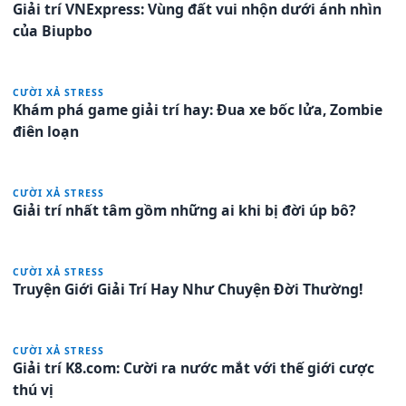
Giải trí VNExpress: Vùng đất vui nhộn dưới ánh nhìn
của Biupbo
CƯỜI XẢ STRESS
Khám phá game giải trí hay: Đua xe bốc lửa, Zombie
điên loạn
CƯỜI XẢ STRESS
Giải trí nhất tâm gồm những ai khi bị đời úp bô?
CƯỜI XẢ STRESS
Truyện Giới Giải Trí Hay Như Chuyện Đời Thường!
CƯỜI XẢ STRESS
Giải trí K8.com: Cười ra nước mắt với thế giới cược
thú vị