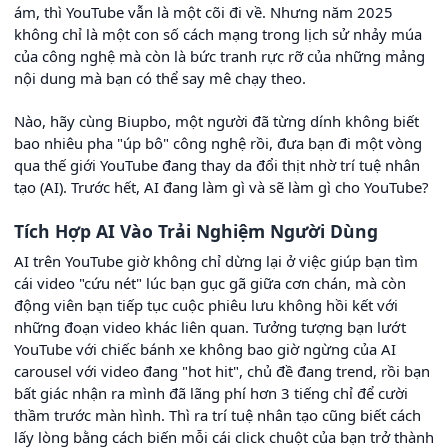
ám, thì YouTube vẫn là một cõi đi về. Nhưng năm 2025
không chỉ là một con số cách mạng trong lịch sử nhảy múa
của công nghệ mà còn là bức tranh rực rỡ của những mảng
nội dung mà bạn có thể say mê chạy theo.
Nào, hãy cùng Biupbo, một người đã từng dính không biết
bao nhiêu pha "úp bô" công nghệ rồi, đưa bạn đi một vòng
qua thế giới YouTube đang thay da đổi thịt nhờ trí tuệ nhân
tạo (AI). Trước hết, AI đang làm gì và sẽ làm gì cho YouTube?
Tích Hợp AI Vào Trải Nghiệm Người Dùng
AI trên YouTube giờ không chỉ dừng lại ở việc giúp bạn tìm
cái video "cứu nét" lúc bạn gục gã giữa cơn chán, mà còn
động viên bạn tiếp tục cuộc phiêu lưu không hồi kết với
những đoạn video khác liên quan. Tưởng tượng bạn lướt
YouTube với chiếc bánh xe không bao giờ ngừng của AI
carousel với video đang "hot hit", chủ đề đang trend, rồi bạn
bất giác nhận ra mình đã lãng phí hơn 3 tiếng chỉ để cười
thầm trước màn hình. Thì ra trí tuệ nhân tạo cũng biết cách
lấy lòng bằng cách biến mỗi cái click chuột của bạn trở thành