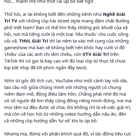
hội... mạnh mẽ như một cái úp bô bất ngờ.
Thử hỏi, ai lại không biết đến những kênh như
Nghề Giải
Trí TV
với những clip hài street style mang đậm chất đường
phố Việt Nam? Bạn có thể tìm thấy những
góc khuất
của xã
hội, nơi mà tiếng cười là một loại 'liều thuốc' cho cuộc sống
vội vã.
THVL Giải Trí
thì lại ném ta vào mê cung của những
gameshow mà bạn sẽ không biết nên khóc hay cười vì độ
'chiêu' của các anh chị lắm chiêu, còn
VTV Giải Trí
trên
TikTok thì cứ gọi là bay cao với đủ loại clip từ thực tế chưa
kịp bắt nhịp đã tới phim ngắn đầy twist.
Nhìn từ góc độ tích cực, YouTube như một cánh tay nối dài,
tạo cầu nối giữa chúng mình với những người có chung
niềm đam mê, đồng điệu tâm hồn. Chẳng phải nhờ đó mà
vô số người đã tìm thấy cộng đồng riếng mình đứng, nơi mà
mọi tâm sự đều được sẻ chia. Đó không chỉ là về việc giải trí,
mà còn về học hỏi từ những video hướng dẫn nấu ăn, đến
cả những clip hướng dẫn 'tự vệ' khi bị úp bô.
Nhưng mà, đừng vội phấn khích quá độ, vì tác động tiêu cực