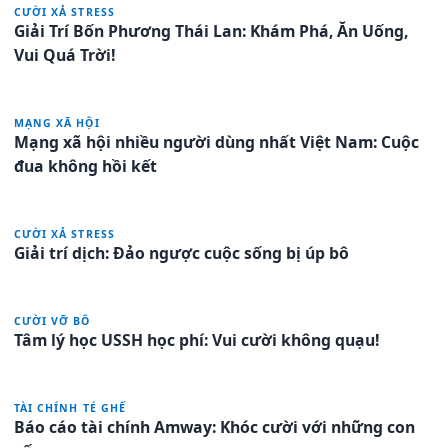
CƯỜI XẢ STRESS
Giải Trí Bốn Phương Thái Lan: Khám Phá, Ăn Uống,
Vui Quá Trời!
MẠNG XÃ HỘI
Mạng xã hội nhiều người dùng nhất Việt Nam: Cuộc
đua không hồi kết
CƯỜI XẢ STRESS
Giải trí dịch: Đảo ngược cuộc sống bị úp bô
CƯỜI VỠ BÔ
Tâm lý học USSH học phí: Vui cười không quạu!
TÀI CHÍNH TÉ GHẾ
Báo cáo tài chính Amway: Khóc cười với những con