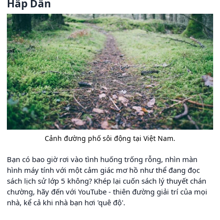
Hấp Dẫn
Cảnh đường phố sôi động tại Việt Nam.
Bạn có bao giờ rơi vào tình huống trống rỗng, nhìn màn
hình máy tính với một cảm giác mơ hồ như thể đang đọc
sách lịch sử lớp 5 không? Khép lại cuốn sách lý thuyết chán
chường, hãy đến với YouTube - thiên đường giải trí của mọi
nhà, kể cả khi nhà bạn hơi 'quê độ'.