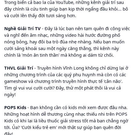
Trong biển cả bao la của YouTube, những kênh giải trí sau
đây chính là cứu tinh giúp bạn kịp thời ngẩng đầu khỏi... bô
và cười lên thấy đời tươi sáng hơn.
Nghề Giải Trí TV
- Đây là lúc bạn nên tạm quên đi công việc
và nghĩ đến âm nhạc, những video hài hước đường phố
nóng bỏng, hay đôi ba trò đùa nhẹ nhàng. Nếu bạn muốn
cười sảng khoái sau một ngày căng thẳng, thì kênh này
chính là 'món ăn tinh thần' mà không ai dám từ chối.
THVL Giải Trí
- Truyền hình Vĩnh Long không chỉ dừng lại ở
những chương trình của các quý phụ huynh mà còn có các
gameshow và chương trình truyền hình thực tế 'cân não'.
Tìm gì vui vui cười cười? Đây, thử một phát thôi là vui cả
ngày!
POPS Kids
- Bạn không cần có kids mới xem được đâu nha.
Những hoạt hình dễ thương cùng nhạc thiếu nhi trên POPS
Kids có khi lại là liều thuốc giải stress tốt mà bạn chẳng ngờ
tới. Ủa? 'Cười kiểu trẻ em' mới thật sự giúp bạn quên đời
đấy!