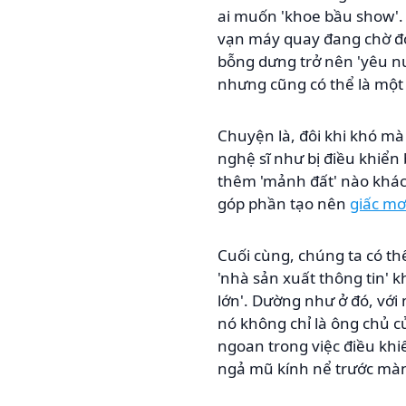
ai muốn 'khoe bầu show'. 
vạn máy quay đang chờ đợi
bỗng dưng trở nên 'yêu nư
nhưng cũng có thể là một c
Chuyện là, đôi khi khó mà
nghệ sĩ như bị điều khiển
thêm 'mảnh đất' nào khác.
góp phần tạo nên
giấc mơ
Cuối cùng, chúng ta có th
'nhà sản xuất thông tin' 
lớn'. Dường như ở đó, với
nó không chỉ là ông chủ củ
ngoan trong việc điều khi
ngả mũ kính nể trước màn 