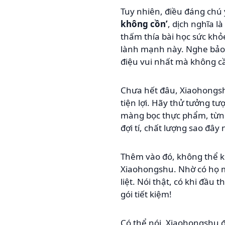
Tuy nhiên, điều đáng chú 
không cồn’
, dịch nghĩa l
thấm thía bài học sức khỏ
lành mạnh này. Nghe bảo 
điệu vui nhất mà không c
Chưa hết đâu, Xiaohongsh
tiện lợi. Hãy thử tưởng 
màng bọc thực phẩm, từng 
đợi tí, chất lượng sao đây 
Thêm vào đó, không thể 
Xiaohongshu. Nhờ có họ m
liệt. Nói thật, có khi đầu
gói tiết kiệm!
Có thể nói, Xiaohongshu đ