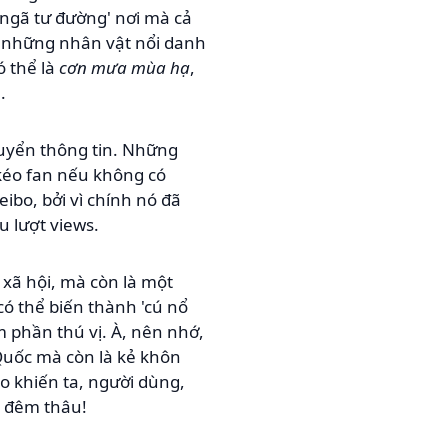
'ngã tư đường' nơi mà cả
có những nhân vật nổi danh
ó thể là
cơn mưa mùa hạ
,
.
huyển thông tin. Những
 kéo fan nếu không có
bo, bởi vì chính nó đã
u lượt views.
xã hội, mà còn là một
có thể biến thành 'cú nổ
m phần thú vị. À, nên nhớ,
 Quốc mà còn là kẻ khôn
o khiến ta, người dùng,
o đêm thâu!