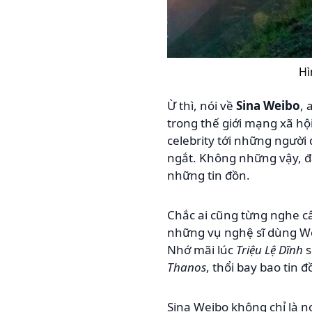
Hì
Ừ thì, nói về
Sina Weibo
, 
trong thế giới mạng xã h
celebrity tới những người 
ngắt. Không những vậy, đâ
những tin đồn.
Chắc ai cũng từng nghe câ
những vụ nghệ sĩ dùng Wei
Nhớ mãi lúc
Triệu Lệ Dĩnh
s
Thanos
, thổi bay bao tin
Sina Weibo không chỉ là n