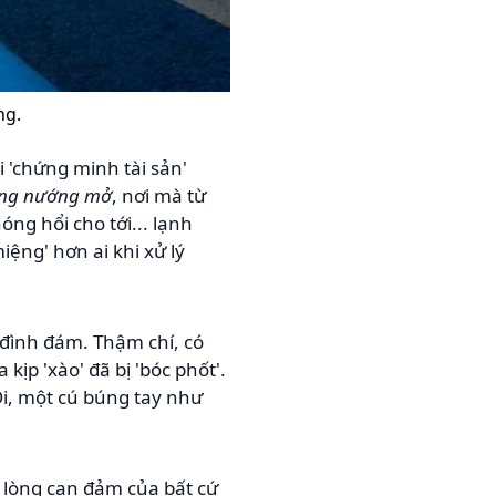
ng.
i 'chứng minh tài sản'
ng nướng mở
, nơi mà từ
óng hổi cho tới... lạnh
ệng' hơn ai khi xử lý
 đình đám. Thậm chí, có
ịp 'xào' đã bị 'bóc phốt'.
Ôi, một cú búng tay như
h lòng can đảm của bất cứ