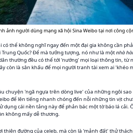
nh ảnh người dùng mạng xã hội Sina Weibo tại nơi công cộ
ai có thể không nghĩ ngay đến một đại gia không cần phả
ội Trung Quốc? Để mà tưởng tượng, nó như là một
nhà hà
dân thường đều có thể tới 'nướng' mọi loại thông tin, từ n
y còn là sân khấu để mọi người tranh tài xem ai 'khéo mi
u chuyện 'ngã ngựa trên dòng live' của những ngôi sao
bo để lên tiếng nhanh chóng đến nỗi những tin vịt chưa k
ử dụng cái nền tảng này để phản bác một tờ báo lá cải. 
 đồn không mấy dễ thương.
ơi thiên đường của celeb, mà còn là 'mảnh đất' thử thác