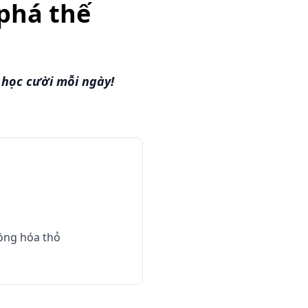
phá thế
học cười mỗi ngày!
ồng hóa thỏ