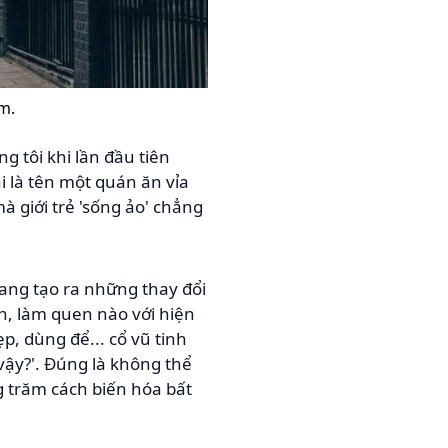
m.
ng tôi khi lần đầu tiên
ải là tên một quán ăn vỉa
 giới trẻ 'sống ảo' chẳng
ang tạo ra những thay đổi
ên, làm quen nào với hiện
p, dùng để... cổ vũ tinh
vậy?'. Đúng là không thể
g trăm cách biến hóa bất