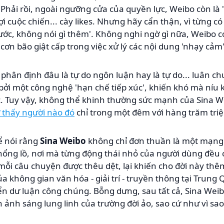
Phải rồi, ngoài ngưỡng cửa của quyền lực, Weibo còn là 
 cuộc chiến... cày likes. Nhưng hãy cẩn thận, vì từng 
ớc, không nói gì thêm'. Không nghi ngờ gì nữa, Weibo c
ơn bão giật cấp trong việc xử lý các nội dung 'nhạy cảm'
 phân định đâu là tự do ngôn luận hay là tự do... luân c
 bởi một công nghệ 'hạn chế tiếp xúc', khiến khó mà níu
 Tuy vậy, không thể khinh thường sức mạnh của Sina Wei
 thấy người nào đó
chỉ trong một đêm với hàng trăm triệ
ể nói rằng
Sina Weibo
không chỉ đơn thuần là một mạng 
khổng lồ, nơi mà từng động thái nhỏ của người dùng đều 
 mỗi câu chuyện được thêu dệt, lại khiến cho đời này thê
a không gian văn hóa - giải trí - truyền thông tại Trung
ển dư luận công chúng. Bỗng dưng, sau tất cả, Sina Weib
ảnh sáng lung linh của trường đời ảo, sao cứ như vì sa