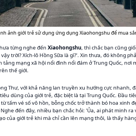
ình ảnh giới trẻ sử dụng ứng dụng Xiaohongshu để mua sắ
 chưa từng nghe đến
Xiaohongshu
, thì chắc bạn cũng giố
 vậy trời? Xích-lô Hồng Sữa là gì?'. Xin thưa, đó không ph
 tảng mạng xã hội nổi đình nổi đám ở Trung Quốc, nơi mà
ên thế giới.
ng Thư, với khả năng lan truyền xu hướng cực nhanh, đ
êu dùng của giới trẻ, đặc biệt là tại Trung Quốc. Đầu ti
i từ tấm vé số vô hồn, bỗng chốc trở thành bó hoa xinh đẹ
 Nghe đến đây, nhiều bạn chắc hỏi: 'Ủa, ai phát minh ra 
o của giới trẻ khi mà chỉ cần lên mạng thôi, là thấy hàn