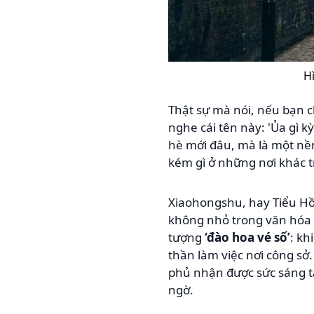
H
Thật sự mà nói, nếu bạn
nghe cái tên này: 'Ủa gì kỳ
hè mới đâu, mà là một nền
kém gì ở những nơi khác tr
Xiaohongshu, hay Tiểu Hồ
không nhỏ trong văn hóa ti
tượng
‘đào hoa vé số’
: kh
thần làm việc nơi công sở.
phủ nhận được sức sáng tạ
ngờ.