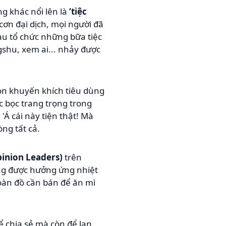
g khác nổi lên là
‘tiệc
cơn đại dịch, mọi người đã
hau tổ chức những bữa tiệc
shu, xem ai... nhảy được
n khuyến khích tiêu dùng
 bọc trang trọng trong
Á cái này tiện thật! Mà
òng tất cả.
inion Leaders)
trên
ng được hưởng ứng nhiệt
 toàn đồ cần bán để ăn mì
ể chia sẻ mà còn để lan