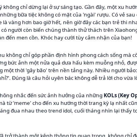
ý không chỉ dừng lại ở sự sáng tạo. Gần đây, một xu hướn
à những bữa tiệc không có mặt của 'ngài' rượu. Có vẻ sau 
e là vàng hơn bao giờ hết, nên giờ đây các bạn trẻ thi n
có người còn biến chúng thành thử thách trên Xiaohong
ần đến men cồn. Khóc hay cười tùy cảm nhận của bạn!
u không chỉ góp phần định hình phong cách sống mà cò
tượng bức ảnh một nửa quả dưa hấu kèm muỗng nhỏ, được
một thời 'gây bão' trên nền tảng này. Nhiều người bảo: '
nhỉ?'. Đúng là câu hỏi uyên bác không dễ trả lời cho vừa l
không nhắc đến sức ảnh hưởng của những
KOLs (Key Op
à từ 'meme' cho đến xu hướng thời trang kỳ lạ nhất cũ
 tháng đua nhau theo trend idol, cuối tháng nhìn lại thấy
ã trở thành một kênh thông tin quan trọng, không chỉ đ