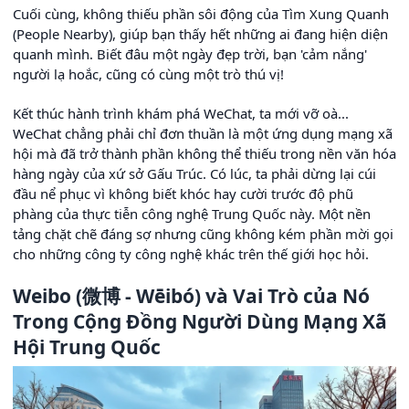
Cuối cùng, không thiếu phần sôi động của Tìm Xung Quanh
(People Nearby), giúp bạn thấy hết những ai đang hiện diện
quanh mình. Biết đâu một ngày đẹp trời, bạn 'cảm nắng'
người lạ hoắc, cũng có cùng một trò thú vị!
Kết thúc hành trình khám phá WeChat, ta mới vỡ oà...
WeChat chẳng phải chỉ đơn thuần là một ứng dụng mạng xã
hội mà đã trở thành phần không thể thiếu trong nền văn hóa
hàng ngày của xứ sở Gấu Trúc. Có lúc, ta phải dừng lại cúi
đầu nể phục vì không biết khóc hay cười trước độ phũ
phàng của thực tiễn công nghệ Trung Quốc này. Một nền
tảng chặt chẽ đáng sợ nhưng cũng không kém phần mời gọi
cho những công ty công nghệ khác trên thế giới học hỏi.
Weibo (微博 - Wēibó) và Vai Trò của Nó
Trong Cộng Đồng Người Dùng Mạng Xã
Hội Trung Quốc