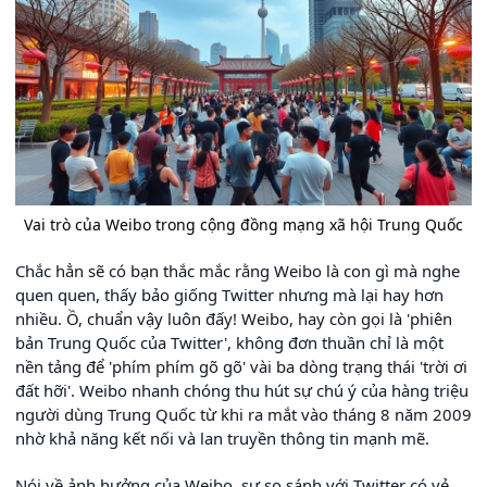
Vai trò của Weibo trong cộng đồng mạng xã hội Trung Quốc
Chắc hẳn sẽ có bạn thắc mắc rằng Weibo là con gì mà nghe
quen quen, thấy bảo giống Twitter nhưng mà lại hay hơn
nhiều. Ồ, chuẩn vậy luôn đấy! Weibo, hay còn gọi là 'phiên
bản Trung Quốc của Twitter', không đơn thuần chỉ là một
nền tảng để 'phím phím gõ gõ' vài ba dòng trạng thái 'trời ơi
đất hỡi'. Weibo nhanh chóng thu hút sự chú ý của hàng triệu
người dùng Trung Quốc từ khi ra mắt vào tháng 8 năm 2009
nhờ khả năng kết nối và lan truyền thông tin mạnh mẽ.
Nói về ảnh hưởng của Weibo, sự so sánh với Twitter có vẻ