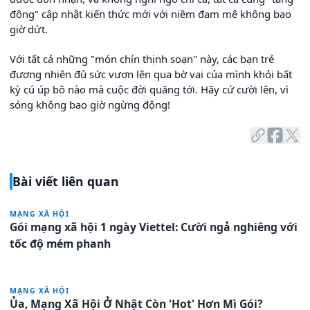
động" cập nhật kiến thức mới với niềm đam mê không bao
giờ dứt.
Với tất cả những "món chín thịnh soạn" này, các bạn trẻ
đương nhiên đủ sức vươn lên qua bờ vai của mình khỏi bất
kỳ cú úp bô nào mà cuộc đời quăng tới. Hãy cứ cười lên, vì
sóng không bao giờ ngừng động!
Bài viết liên quan
MẠNG XÃ HỘI
Gói mạng xã hội 1 ngày Viettel: Cười ngả nghiêng với
tốc độ mém phanh
MẠNG XÃ HỘI
Ủa, Mạng Xã Hội Ở Nhật Còn 'Hot' Hơn Mì Gói?