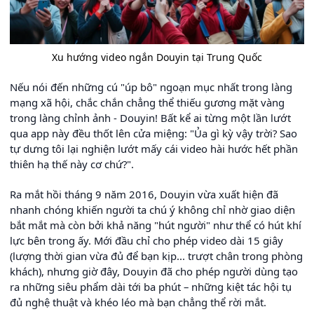
Xu hướng video ngắn Douyin tại Trung Quốc
Nếu nói đến những cú "úp bô" ngoạn mục nhất trong làng
mạng xã hội, chắc chắn chẳng thể thiếu gương mặt vàng
trong làng chỉnh ảnh - Douyin! Bất kể ai từng một lần lướt
qua app này đều thốt lên cửa miệng: "Ủa gì kỳ vậy trời? Sao
tự dưng tôi lại nghiện lướt mấy cái video hài hước hết phần
thiên hạ thế này cơ chứ?".
Ra mắt hồi tháng 9 năm 2016, Douyin vừa xuất hiện đã
nhanh chóng khiến người ta chú ý không chỉ nhờ giao diện
bắt mắt mà còn bởi khả năng "hút người" như thể có hút khí
lực bên trong ấy. Mới đầu chỉ cho phép video dài 15 giây
(lượng thời gian vừa đủ để bạn kịp... trượt chân trong phòng
khách), nhưng giờ đây, Douyin đã cho phép người dùng tạo
ra những siêu phẩm dài tới ba phút – những kiệt tác hội tụ
đủ nghệ thuật và khéo léo mà bạn chẳng thể rời mắt.