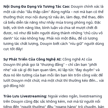
Nội Dung Đa Dạng Và Tương Tác Cao:
Douyin chính xác là
một cái chảo "lẩu thập cẩm" đúng nghĩa – nơi mà bạn có thể
thưởng thức mọi nội dung từ nấu ăn, làm đẹp, thể thao, đến
cả biểu diễn tài năng như nhảy múa trong phòng ngủ. Đặc
biệt, với tính năng like, bình luận và chia sẻ mượt chết đi
được, nó như đã biến người dùng thành những "chủ cừu vô
danh" lúc nào không hay. Phải nói một điều, để có lượng
tương tác chất lượng, Douyin biết cách "níu giữ" người dùng
cực tốt đấy!
Sự Phát Triển Của Công Nghệ AI:
Công nghệ AI của
Douyin thì phải gọi là "thượng đẳng" – chỉ cần bạn "phỡi
nhẹ" vài cái gì đó bạn quan tâm, AI lập tức "đay duyên" và
đưa nó lên tường của bạn mỗi lần bạn lén trốn công việc để
lướt Douyin một chút; mà một chút thì thường kéo đến... vài
giờ đồng hồ!
Trào Lưu Livestreaming:
Ngoài video ngắn, livestreaming
trên Douyin cũng đặc sắc không kém, nơi mà từ người nổi
tiếng đến "người thường" đều "ngang hàng" trò chuyện, bán