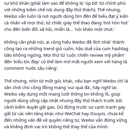
sự khó khăn (phải làm sao để không bị 'úp bô' từ chính phủ
với những kiềm chế nội dung đầy thử thách). Thế nhưng,
Weibo vẫn luôn là nơi người dùng tìm đến để biểu đạt ý kiến
cá nhân về mọi thứ, từ chiếc giày thể thao đang 'hót hòn họt'
cho đến biến đổi xã hội, miễn là... 'nói khéo một chút.'
Không cần phải nói, ai cũng hiểu Weibo đã 'ếch nhái' thành
công tạo ra những trend gió cuốn, hậu duệ của cụm hashtag
bão không ngừng. Mọi thứ từ 'cuộc chiến review mỹ phẩm'
đến 'kiểu tóc đẹp' có thể làm mờ mắt người xem với hàng tá
comment 'nước sầu riêng'.
Thế nhưng, nhìn từ một góc khác, nếu bạn nghĩ Weibo chỉ là
sân chơi cho cộng đồng mạng 'vui quá đà', hãy nghĩ lại.
Weibo xây dựng một mạng lưới thông tin khổng lồ, giúp
người dùng sống cập nhật nhưng đầy thử thách trước bối
cảnh kiểm duyệt gắt gao. Dù đứng trước sự cạnh tranh gay
gắt từ các nền tảng khác như WeChat hay Douyin, chưa kể
đến những vấn đề về quyền riêng tư, Weibo vẫn đứng vững
và khẳng định vai trò không thể thay thế của mình.