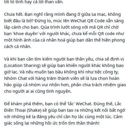
lời tỏ tình hay cả lời than vãn.
Chưa hết. Bạn nghĩ rằng mình đang ở giữa sa mạc, không
biết đâu là bờ? Đừng lo, múc lên WeChat QR Code sẵn sàng
lắp cánh cho bạn. Qúa trình lướt sóng với mã QR chỉ chờ
bạn 'khoe duyên' với người khác, chưa kể mỗi QR code như
một hình ảnh của cá nhân hoá giúp bạn dần thể hiện phong
cách cá nhân.
Và khi bạn cần tìm kiếm người bạn thân yêu, chia sẻ định vị
(Location Sharing) sẽ giúp bạn khiến người khác không bao
giờ lạc. Và nếu muốn tạo bầu không khí như tiệc công ty,
Nhóm Chat với hàng trăm thành viên sẽ là lựa chọn hoàn
hảo giúp cả nhóm vui nhộn hơn, phân chia trách nhiệm giao
cho người ai ai cũng tình nguyện.
Để khám phá thêm, bạn có thể 'lắc' WeChat. Đúng thế, Lắc
Điện Thoại (Shake) sẽ giúp bạn tạo ra những kết nối bất ngờ
với những kẻ lạ đáng yêu chỉ cần họ lắc cùng một lúc. Cảm
giác sống lại những hồi ức trốn tìm thần thánh!