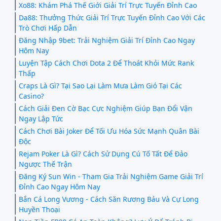
Xo88: Khám Phá Thế Giới Giải Trí Trực Tuyến Đỉnh Cao
Da88: Thưởng Thức Giải Trí Trực Tuyến Đỉnh Cao Với Các
Trò Chơi Hấp Dẫn
Đăng Nhập 9bet: Trải Nghiệm Giải Trí Đỉnh Cao Ngay
Hôm Nay
Luyện Tập Cách Chơi Dota 2 Để Thoát Khỏi Mức Rank
Thấp
Craps Là Gì? Tại Sao Lại Làm Mưa Làm Gió Tại Các
Casino?
Cách Giải Đen Cờ Bạc Cực Nghiệm Giúp Bạn Đổi Vận
Ngay Lập Tức
Cách Chơi Bài Joker Để Tối Ưu Hóa Sức Mạnh Quân Bài
Độc
Rejam Poker Là Gì? Cách Sử Dụng Cú Tố Tất Để Đảo
Ngược Thế Trận
Đăng Ký Sun Win - Tham Gia Trải Nghiệm Game Giải Trí
Đỉnh Cao Ngay Hôm Nay
Bắn Cá Long Vương - Cách Săn Rương Báu Và Cự Long
Huyền Thoại