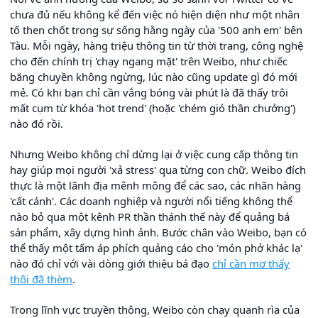
chưa đủ nếu không kể đến việc nó hiện diện như một nhân
tố then chốt trong sự sống hằng ngày của '500 anh em' bên
Tàu. Mỗi ngày, hàng triệu thông tin từ thời trang, công nghệ
cho đến chính trị 'chạy ngang mặt' trên Weibo, như chiếc
băng chuyền không ngừng, lúc nào cũng update gì đó mới
mẻ. Có khi bạn chỉ cần vắng bóng vài phút là đã thấy trôi
mất cụm từ khóa 'hot trend' (hoặc 'chém gió thần chưởng')
nào đó rồi.
Nhưng Weibo không chỉ dừng lại ở việc cung cấp thông tin
hay giúp mọi người 'xả stress' qua từng con chữ. Weibo đích
thực là một lãnh địa mênh mông để các sao, các nhãn hàng
'cất cánh'. Các doanh nghiệp và người nổi tiếng không thể
nào bỏ qua một kênh PR thần thánh thế này để quảng bá
sản phẩm, xây dựng hình ảnh. Bước chân vào Weibo, bạn có
thể thấy một tấm áp phích quảng cáo cho 'món phở khác lạ'
nào đó chỉ với vài dòng giới thiệu bá đạo
chỉ cần mơ thấy
thôi đã thèm
.
Trong lĩnh vực truyền thông, Weibo còn chạy quanh rìa của