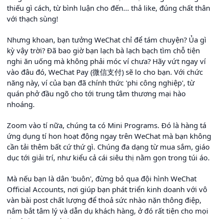
thiếu gì cách, từ bình luận cho đến... thả like, đúng chất thân
với thạch sùng!
Nhưng khoan, bạn tưởng WeChat chỉ để tám chuyện? Ủa gì
kỳ vậy trời? Đã bao giờ bạn lạch bà lạch bạch tìm chỗ tiện
nghi ăn uống mà không phải móc ví chưa? Hãy vứt ngay ví
vào đâu đó, WeChat Pay (微信支付) sẽ lo cho bạn. Với chức
năng này, ví của bạn đã chính thức 'phi công nghiệp', từ
quán phở đầu ngõ cho tới trung tâm thương mại hào
nhoáng.
Zoom vào tí nữa, chúng ta có Mini Programs. Đó là hàng tá
ứng dụng tí hon hoạt động ngay trên WeChat mà bạn không
cần tải thêm bất cứ thứ gì. Chúng đa dạng từ mua sắm, giáo
dục tới giải trí, như kiểu cả cái siêu thị nằm gọn trong túi áo.
Mà nếu bạn là dân 'buôn', đừng bỏ qua đội hình WeChat
Official Accounts, nơi giúp bạn phát triển kinh doanh với vô
vàn bài post chất lượng để thoả sức nhào nặn thông điệp,
nắm bắt tâm lý và dẫn dụ khách hàng, ở đó rất tiện cho mọi