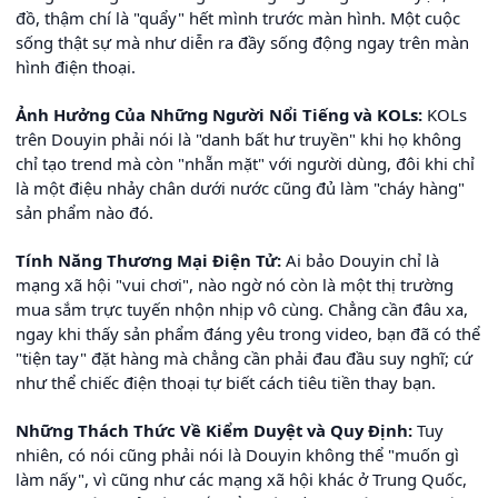
đồ, thậm chí là "quẩy" hết mình trước màn hình. Một cuộc
sống thật sự mà như diễn ra đầy sống động ngay trên màn
hình điện thoại.
Ảnh Hưởng Của Những Người Nổi Tiếng và KOLs:
KOLs
trên Douyin phải nói là "danh bất hư truyền" khi họ không
chỉ tạo trend mà còn "nhẵn mặt" với người dùng, đôi khi chỉ
là một điệu nhảy chân dưới nước cũng đủ làm "cháy hàng"
sản phẩm nào đó.
Tính Năng Thương Mại Điện Tử:
Ai bảo Douyin chỉ là
mạng xã hội "vui chơi", nào ngờ nó còn là một thị trường
mua sắm trực tuyến nhộn nhịp vô cùng. Chẳng cần đâu xa,
ngay khi thấy sản phẩm đáng yêu trong video, bạn đã có thể
"tiện tay" đặt hàng mà chẳng cần phải đau đầu suy nghĩ; cứ
như thể chiếc điện thoại tự biết cách tiêu tiền thay bạn.
Những Thách Thức Về Kiểm Duyệt và Quy Định:
Tuy
nhiên, có nói cũng phải nói là Douyin không thể "muốn gì
làm nấy", vì cũng như các mạng xã hội khác ở Trung Quốc,