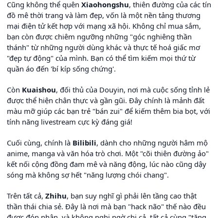
Cũng không thể quên
Xiaohongshu
, thiên đường của các tín
đồ mê thời trang và làm đẹp, vốn là một nền tảng thương
mại điện tử kết hợp với mạng xã hội. Không chỉ mua sắm,
bạn còn được chiêm ngưỡng những "góc nghiêng thần
thánh" từ những người dùng khác và thực tế hoá giấc mơ
"đẹp tự động" của mình. Bạn có thể tìm kiếm mọi thứ từ
quần áo đến 'bí kíp sống chứng'.
Còn
Kuaishou
, đối thủ của Douyin, nơi mà cuộc sống tỉnh lẻ
được thể hiện chân thực và gần gũi. Đây chính là mảnh đất
màu mỡ giúp các bạn trẻ "bán zui" để kiếm thêm bia bọt, với
tính năng livestream cực kỳ đáng giá!
Cuối cùng, chính là
Bilibili
, dành cho những người hâm mộ
anime, manga và văn hóa trò chơi. Một "cõi thiên đường ảo"
kết nối cộng đồng đam mê và năng động, lúc nào cũng dậy
sóng mà không sợ hết "năng lượng chói chang".
Trên tất cả,
Zhihu
, bạn suy nghĩ gì phải lên tầng cao thật
thần thái chia sẻ. Đây là nơi mà bạn "hack não" thế nào đều
được đón nhận, và không nghi ngờ chi cả, tất cả cùng "tăng