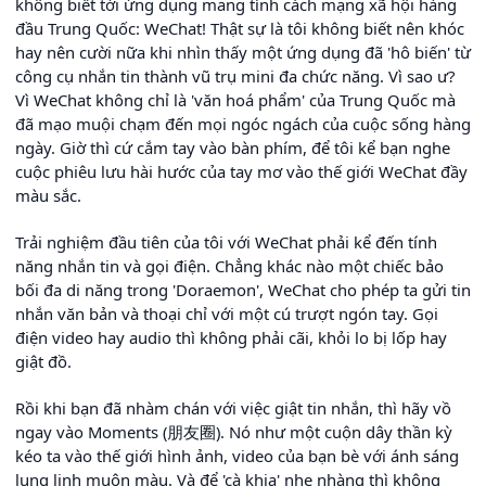
không biết tới ứng dụng mang tính cách mạng xã hội hàng
đầu Trung Quốc: WeChat! Thật sự là tôi không biết nên khóc
hay nên cười nữa khi nhìn thấy một ứng dụng đã 'hô biến' từ
công cụ nhắn tin thành vũ trụ mini đa chức năng. Vì sao ư?
Vì WeChat không chỉ là 'văn hoá phẩm' của Trung Quốc mà
đã mạo muội chạm đến mọi ngóc ngách của cuộc sống hàng
ngày. Giờ thì cứ cắm tay vào bàn phím, để tôi kể bạn nghe
cuộc phiêu lưu hài hước của tay mơ vào thế giới WeChat đầy
màu sắc.
Trải nghiệm đầu tiên của tôi với WeChat phải kể đến tính
năng nhắn tin và gọi điện. Chẳng khác nào một chiếc bảo
bối đa di năng trong 'Doraemon', WeChat cho phép ta gửi tin
nhắn văn bản và thoại chỉ với một cú trượt ngón tay. Gọi
điện video hay audio thì không phải cãi, khỏi lo bị lốp hay
giật đồ.
Rồi khi bạn đã nhàm chán với việc giật tin nhắn, thì hãy vồ
ngay vào Moments (朋友圈). Nó như một cuộn dây thần kỳ
kéo ta vào thế giới hình ảnh, video của bạn bè với ánh sáng
lung linh muôn màu. Và để 'cà khịa' nhẹ nhàng thì không