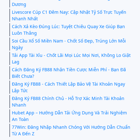
Dương
Livescore Cúp C1 Đêm Nay: Cập Nhật Tỷ Số Trực Tuyến
Nhanh Nhất
Cách Xả Kèo Đúng Lúc: Tuyệt Chiêu Quay Xe Giúp Bạn
Luôn Thắng
Soi Cầu Xổ Số Miền Nam - Chốt Số Đẹp, Trúng Lớn Mỗi
Ngày
Tải App Tài Xỉu - Chốt Lãi Mọi Lúc Mọi Nơi, Không Lo Giật
Lag
Cách Đăng Ký FB88 Nhận Tiền Cược Miễn Phí - Bạn Đã
Biết Chưa?
Đăng Ký FB88 - Cách Thiết Lập Bảo Vệ Tài Khoản Ngay
Lập Tức
Đăng Ký FB88 Chính Chủ - Hỗ Trợ Xác Minh Tài Khoản
Nhanh
Hubet App – Hướng Dẫn Tải Ứng Dụng Và Trải Nghiệm
An Toàn
77Win: Đăng Nhập Nhanh Chóng Với Hướng Dẫn Chuẩn
Từ A Đến Z