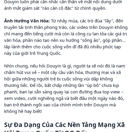
Douyin luôn phải cân nhắc cẩn thận về mặt nội dung dưới
ánh mắt giám sát "rào cản cô đặc" từ chính quyền.
Ảnh Hưởng Văn Hóa:
Từ nhảy múa, các trò đùa "lầy", đến
truyền tải tinh thần phong trào, các video trên Douyin không
chỉ mang đến tiếng cười mà còn là công cụ lan tỏa các giá trị
văn hóa, phần nào tạo nên xu hướng "sống ảo", góp phần...
lấp lánh thêm cho cuộc sống vốn dĩ đã đủ nhiều phức tạp
này của giới trẻ Trung Quốc.
Nhìn chung, nếu hỏi Douyin là gì, người ta sẽ nói đó là nam
châm hút vui vẻ – một cây cầu văn hóa, thương mại và xã
hội giữa những người trẻ bị cuộc sống vùi dập không
thương tiếc. Để rồi, bất chấp những lần "úp bô" chưa kịp
phanh, bạn lại sẵn sàng quay lại con đường đua top view –
xem video, cười nghiêng ngả và biết đâu một ngày nào đó,
bạn trở thành ngôi sao của chính mình trên Douyin mà
không hề hay biết!
Sự Đa Dạng Của Các Nền Tảng Mạng Xã