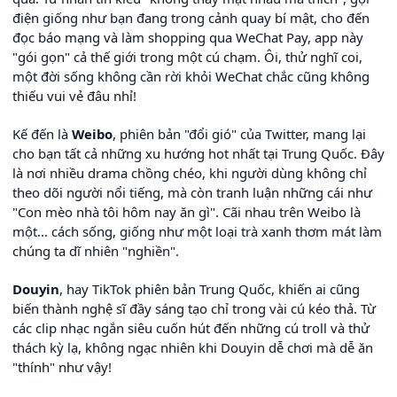
điện giống như bạn đang trong cảnh quay bí mật, cho đến
đọc báo mạng và làm shopping qua WeChat Pay, app này
"gói gọn" cả thế giới trong một cú chạm. Ôi, thử nghĩ coi,
một đời sống không cần rời khỏi WeChat chắc cũng không
thiếu vui vẻ đâu nhỉ!
Kế đến là
Weibo
, phiên bản "đổi gió" của Twitter, mang lại
cho bạn tất cả những xu hướng hot nhất tại Trung Quốc. Đây
là nơi nhiều drama chồng chéo, khi người dùng không chỉ
theo dõi người nổi tiếng, mà còn tranh luận những cái như
"Con mèo nhà tôi hôm nay ăn gì". Cãi nhau trên Weibo là
một... cách sống, giống như một loại trà xanh thơm mát làm
chúng ta dĩ nhiên "nghiền".
Douyin
, hay TikTok phiên bản Trung Quốc, khiến ai cũng
biến thành nghệ sĩ đầy sáng tạo chỉ trong vài cú kéo thả. Từ
các clip nhạc ngắn siêu cuốn hút đến những cú troll và thử
thách kỳ lạ, không ngạc nhiên khi Douyin dễ chơi mà dễ ăn
"thính" như vậy!