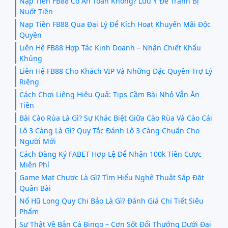
Nạp Tiền FB88 Có An Toàn Không? Lưu Ý Để Tránh Bị
Nuốt Tiền
Nạp Tiền FB88 Qua Đại Lý Để Kích Hoạt Khuyến Mãi Độc
Quyền
Liên Hệ FB88 Hợp Tác Kinh Doanh – Nhận Chiết Khấu
Khủng
Liên Hệ FB88 Cho Khách VIP Và Những Đặc Quyền Trợ Lý
Riêng
Cách Chơi Liêng Hiệu Quả: Tips Cầm Bài Nhỏ Vẫn Ăn
Tiền
Bài Cào Rùa Là Gì? Sự Khác Biệt Giữa Cào Rùa Và Cào Cái
Lô 3 Càng Là Gì? Quy Tắc Đánh Lô 3 Càng Chuẩn Cho
Người Mới
Cách Đăng Ký FABET Hợp Lệ Để Nhận 100k Tiền Cược
Miễn Phí
Game Mạt Chược Là Gì? Tìm Hiểu Nghệ Thuật Sắp Đặt
Quân Bài
Nổ Hũ Long Quy Chi Bảo Là Gì? Đánh Giá Chi Tiết Siêu
Phẩm
Sự Thật Về Bắn Cá Bingo – Cơn Sốt Đổi Thưởng Dưới Đại