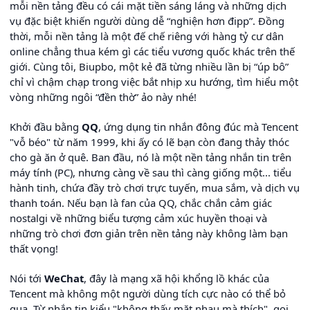
mỗi nền tảng đều có cái mặt tiền sáng láng và những dịch
vụ đặc biệt khiến người dùng dễ “nghiện hơn đipp”. Đồng
thời, mỗi nền tảng là một đế chế riêng với hàng tỷ cư dân
online chẳng thua kém gì các tiểu vương quốc khác trên thế
giới. Cùng tôi, Biupbo, một kẻ đã từng nhiều lần bị “úp bô”
chỉ vì chậm chạp trong việc bắt nhịp xu hướng, tìm hiểu một
vòng những ngôi “đền thờ” ảo này nhé!
Khởi đầu bằng
QQ
, ứng dụng tin nhắn đông đúc mà Tencent
"vỗ béo" từ năm 1999, khi ấy có lẽ bạn còn đang thảy thóc
cho gà ăn ở quê. Ban đầu, nó là một nền tảng nhắn tin trên
máy tính (PC), nhưng càng về sau thì càng giống một... tiểu
hành tinh, chứa đầy trò chơi trực tuyến, mua sắm, và dịch vụ
thanh toán. Nếu bạn là fan của QQ, chắc chắn cảm giác
nostalgi về những biểu tượng cảm xúc huyền thoại và
những trò chơi đơn giản trên nền tảng này không làm bạn
thất vọng!
Nói tới
WeChat
, đây là mạng xã hội khổng lồ khác của
Tencent mà không một người dùng tích cực nào có thể bỏ
qua. Từ nhắn tin kiểu "không thấy mặt nhau mà thích", gọi