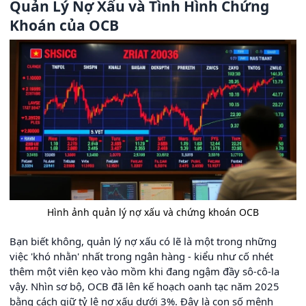
Quản Lý Nợ Xấu và Tình Hình Chứng
Khoán của OCB
Hình ảnh quản lý nợ xấu và chứng khoán OCB
Bạn biết không, quản lý nợ xấu có lẽ là một trong những
việc 'khó nhằn' nhất trong ngân hàng - kiểu như cố nhét
thêm một viên kẹo vào mồm khi đang ngậm đầy sô-cô-la
vậy. Nhìn sơ bộ, OCB đã lên kế hoạch oanh tạc năm 2025
bằng cách giữ tỷ lệ nợ xấu dưới 3%. Đây là con số mệnh