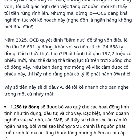
vốn', tôi bất giác nghĩ đến việc 'tăng cỡ quần' mỗi khi thấy
túi tiền rủng rỉnh lên. Nhưng mà, đừng lo—OCB đang khá
nghiêm túc với kế hoạch này (nghe đồn là ngân hàng không
biết đùa đâu!).
Năm 2025, OCB quyết định "bấm nút" để tăng vốn điều lệ
lên tận 26.631 tỷ đồng, khác với số tiền cũ chỉ 24.658 tỷ
đồng. Cách thức thực hiện? Phát hành tới gần 197,2 triệu cổ
phiếu mới, như thể đang thả tăng lực từ trên trời xuống cho
cổ đông vậy. Nếu bạn đang mơ mộng về việc cầm được cổ
phiếu này, thì hãy nhớ rằng phải có tỷ lệ phát hành 8% nhé!
Vậy số tiền này sẽ đi đâu? À, để tôi kể nhanh cho bạn nghe
trong một cú nháy mắt:
1.258 tỷ đồng
sẽ được bỏ vào quỹ cho các hoạt động linh
tinh như tín dụng, đầu tư, và cho vay. Đặc biệt, nhóm doanh
nghiệp vừa và nhỏ, các SME, sẽ thấy sự chăm sóc ân cần từ
ngân hàng, bởi vì tại sao không? SME chính là nguồn phát
triển kinh tế mà ai cũng thuộc lòng nhưng hiếm ai chịu áp