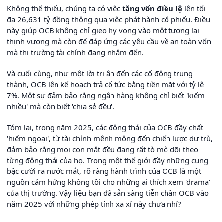
Không thể thiếu, chúng ta có việc
tăng vốn điều lệ
lên tối
đa 26,631 tỷ đồng thông qua việc phát hành cổ phiếu. Điều
này giúp OCB không chỉ gieo hy vọng vào một tương lai
thịnh vượng mà còn để đáp ứng các yêu cầu về an toàn vốn
mà thị trường tài chính đang nhắm đến.
Và cuối cùng, như một lời tri ân đến các cổ đông trung
thành, OCB lên kế hoạch trả cổ tức bằng tiền mặt với tỷ lệ
7%. Một sự đảm bảo rằng ngân hàng không chỉ biết 'kiếm
nhiều' mà còn biết 'chia sẻ đều'.
Tóm lại, trong năm 2025, các động thái của OCB đầy chất
'hiểm ngoại', từ tài chính mênh mông đến chiến lược dự trù,
đảm bảo rằng mọi con mắt đều đang rất tò mò dõi theo
từng động thái của họ. Trong một thế giới đầy những cung
bậc cười ra nước mắt, rõ ràng hành trình của OCB là một
nguồn cảm hứng không tồi cho những ai thích xem 'drama'
của thị trường. Vậy liệu bạn đã sẵn sàng tiễn chân OCB vào
năm 2025 với những phép tính xa xỉ này chưa nhỉ?