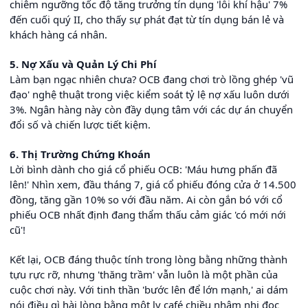
chiêm ngưỡng tốc độ tăng trưởng tín dụng 'lỗi khí hậu' 7%
đến cuối quý II, cho thấy sự phát đạt từ tín dụng bán lẻ và
khách hàng cá nhân.
5. Nợ Xấu và Quản Lý Chi Phí
Làm bạn ngạc nhiên chưa? OCB đang chơi trò lồng ghép 'vũ
đạo' nghệ thuật trong việc kiểm soát tỷ lệ nợ xấu luôn dưới
3%. Ngân hàng này còn đầy dụng tâm với các dự án chuyển
đổi số và chiến lược tiết kiệm.
6. Thị Trường Chứng Khoán
Lời bình dành cho giá cổ phiếu OCB: 'Máu hưng phấn đã
lên!' Nhìn xem, đầu tháng 7, giá cổ phiếu đóng cửa ở 14.500
đồng, tăng gần 10% so với đầu năm. Ai còn gắn bó với cổ
phiếu OCB nhất định đang thẩm thấu cảm giác 'có mới nới
cũ'!
Kết lại, OCB đáng thuộc tính trong lòng bằng những thành
tựu rực rỡ, nhưng 'thăng trầm' vẫn luôn là một phần của
cuộc chơi này. Với tinh thần 'bước lên để lớn mạnh,' ai dám
nói điều gì hài lòng bằng một ly café chiều nhâm nhi đọc