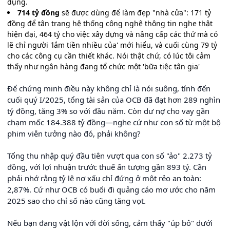
dụng.
714 tỷ đồng
sẽ được dùng để làm đẹp "nhà cửa": 171 tỷ
đồng để tân trang hệ thống công nghệ thông tin nghe thật
hiện đại, 464 tỷ cho việc xây dựng và nâng cấp các thứ mà có
lẽ chỉ người 'lắm tiền nhiều của' mới hiểu, và cuối cùng 79 tỷ
cho các công cụ cần thiết khác. Nói thật chứ, có lúc tôi cảm
thấy như ngân hàng đang tổ chức một 'bữa tiệc tân gia'
Để chứng minh điều này không chỉ là nói suông, tính đến
cuối quý I/2025, tổng tài sản của OCB đã đạt hơn 289 nghìn
tỷ đồng, tăng 3% so với đầu năm. Còn dư nợ cho vay gần
chạm mốc 184.388 tỷ đồng—nghe cứ như con số từ một bộ
phim viễn tưởng nào đó, phải không?
Tổng thu nhập quý đầu tiên vượt qua con số "ảo" 2.273 tỷ
đồng, với lợi nhuận trước thuế ấn tượng gần 893 tỷ. Cần
phải nhớ rằng tỷ lệ nợ xấu chỉ đứng ở một rẻo an toàn:
2,87%. Cứ như OCB có buổi đi quảng cáo mơ ước cho năm
2025 sao cho chỉ số nào cũng tăng vọt.
Nếu bạn đang vật lộn với đời sống, cảm thấy "úp bô" dưới