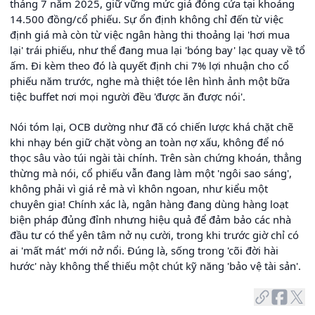
tháng 7 năm 2025, giữ vững mức giá đóng cửa tại khoảng
14.500 đồng/cổ phiếu. Sự ổn định không chỉ đến từ việc
định giá mà còn từ việc ngân hàng thi thoảng lại 'hơi mua
lại' trái phiếu, như thể đang mua lại 'bóng bay' lạc quay về tổ
ấm. Đi kèm theo đó là quyết định chi 7% lợi nhuận cho cổ
phiếu năm trước, nghe mà thiệt tóe lên hình ảnh một bữa
tiệc buffet nơi mọi người đều 'được ăn được nói'.
Nói tóm lại, OCB dường như đã có chiến lược khá chặt chẽ
khi nhạy bén giữ chặt vòng an toàn nợ xấu, không để nó
thọc sâu vào túi ngài tài chính. Trên sàn chứng khoán, thẳng
thừng mà nói, cổ phiếu vẫn đang làm một 'ngôi sao sáng',
không phải vì giá rẻ mà vì khôn ngoan, như kiểu một
chuyên gia! Chính xác là, ngân hàng đang dùng hàng loạt
biện pháp đủng đỉnh nhưng hiệu quả để đảm bảo các nhà
đầu tư có thể yên tâm nở nụ cười, trong khi trước giờ chỉ có
ai 'mất mát' mới nở nổi. Đúng là, sống trong 'cõi đời hài
hước' này không thể thiếu một chút kỹ năng 'bảo vệ tài sản'.