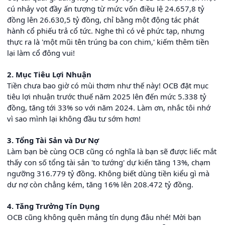
cú nhảy vọt đầy ấn tượng từ mức vốn điều lệ 24.657,8 tỷ
đồng lên 26.630,5 tỷ đồng, chỉ bằng một động tác phát
hành cổ phiếu trả cổ tức. Nghe thì có vẻ phức tạp, nhưng
thực ra là 'một mũi tên trúng ba con chim,' kiếm thêm tiền
lại làm cổ đông vui!
2. Mục Tiêu Lợi Nhuận
Tiền chưa bao giờ có mùi thơm như thế này! OCB đặt mục
tiêu lợi nhuận trước thuế năm 2025 lên đến mức 5.338 tỷ
đồng, tăng tới 33% so với năm 2024. Làm ơn, nhắc tôi nhớ
vì sao mình lại không đầu tư sớm hơn!
3. Tổng Tài Sản và Dư Nợ
Làm bạn bè cùng OCB cũng có nghĩa là bạn sẽ được liếc mắt
thấy con số tổng tài sản 'to tướng' dự kiến tăng 13%, chạm
ngưỡng 316.779 tỷ đồng. Không biết dùng tiền kiểu gì mà
dư nợ còn chẳng kém, tăng 16% lên 208.472 tỷ đồng.
4. Tăng Trưởng Tín Dụng
OCB cũng không quên mảng tín dụng đâu nhé! Mời bạn