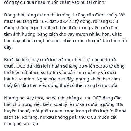
công ty cứ đua nhau muốn châm vào hũ tài chính?
Đồng thời, tổng dư nợ thị trường 1 cũng cần được chú ý. Với
mục tiêu tăng tới 16% đạt 208,472 tỷ đồng, rõ ràng OCB
đang không ngại thử thách bản thân trong việc 'mở rộng
tầm ảnh hưởng' bằng cách cho vay mượn nhiều hơn. Chắc
hẳn đây phải là một bữa tiệc nhiều món cho giới tài chính rồi
đây!
Bước kế tiếp, hãy cười lớn với mục tiêu 'Lợi nhuận trước
thuế'. OCB dự kiến lợi nhuận sẽ tăng 33% lên 5,338 tỷ đồng,
thể hiện rất nhiều sự tự tin vào bản lĩnh quản lý và điều
hành của mình. Nghe hứa hẹn đấy, nhưng khiến bạn cảm
thấy lần đầu tiên việc đóng thuế có thể mang lại nụ cười.
Nhưng nói vậy thôi, nợ xấu thì chẳng ai ưa. OCB đang đặc
biệt chú trọng việc kiểm soát tỷ lệ nợ xấu dưới ngưỡng '3%
huyền thoại', một phần quan trọng trong chiến lược 'giữ nhà
sạch sẽ'. Rõ ràng, nợ xấu không phải thứ OCB muốn cất
trong bộ sưu tập.