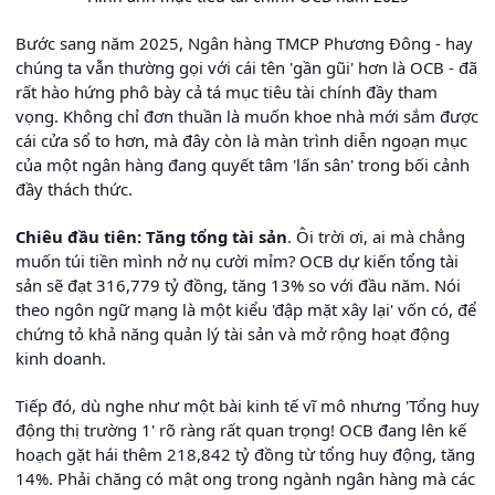
Bước sang năm 2025, Ngân hàng TMCP Phương Đông - hay
chúng ta vẫn thường gọi với cái tên 'gần gũi' hơn là OCB - đã
rất hào hứng phô bày cả tá mục tiêu tài chính đầy tham
vọng. Không chỉ đơn thuần là muốn khoe nhà mới sắm được
cái cửa sổ to hơn, mà đây còn là màn trình diễn ngoạn mục
của một ngân hàng đang quyết tâm 'lấn sân' trong bối cảnh
đầy thách thức.
Chiêu đầu tiên: Tăng tổng tài sản
. Ôi trời ơi, ai mà chẳng
muốn túi tiền mình nở nụ cười mỉm? OCB dự kiến tổng tài
sản sẽ đạt 316,779 tỷ đồng, tăng 13% so với đầu năm. Nói
theo ngôn ngữ mạng là một kiểu 'đập mặt xây lại' vốn có, để
chứng tỏ khả năng quản lý tài sản và mở rộng hoạt động
kinh doanh.
Tiếp đó, dù nghe như một bài kinh tế vĩ mô nhưng 'Tổng huy
động thị trường 1' rõ ràng rất quan trọng! OCB đang lên kế
hoạch gặt hái thêm 218,842 tỷ đồng từ tổng huy động, tăng
14%. Phải chăng có mật ong trong ngành ngân hàng mà các