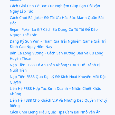
Cách Giải Đen Cờ Bạc Cực Nghiệm Giúp Bạn Đổi Vận
Ngay Lập Tức
Cách Chơi Bài Joker Để Tối Ưu Hóa Sức Mạnh Quân Bài
Độc
Rejam Poker Là Gì? Cách Sử Dụng Cú Tố Tất Để Đảo
Ngược Thế Trận
Đăng Ký Sun Win - Tham Gia Trải Nghiệm Game Giải Trí
Đỉnh Cao Ngay Hôm Nay
Bắn Cá Long Vương - Cách Săn Rương Báu Và Cự Long
Huyền Thoại
Nạp Tiền FB88 Có An Toàn Không? Lưu Ý Để Tránh Bị
Nuốt Tiền
Nạp Tiền FB88 Qua Đại Lý Để Kích Hoạt Khuyến Mãi Độc
Quyền
Liên Hệ FB88 Hợp Tác Kinh Doanh – Nhận Chiết Khấu
Khủng
Liên Hệ FB88 Cho Khách VIP Và Những Đặc Quyền Trợ Lý
Riêng
Cách Chơi Liêng Hiệu Quả: Tips Cầm Bài Nhỏ Vẫn Ăn