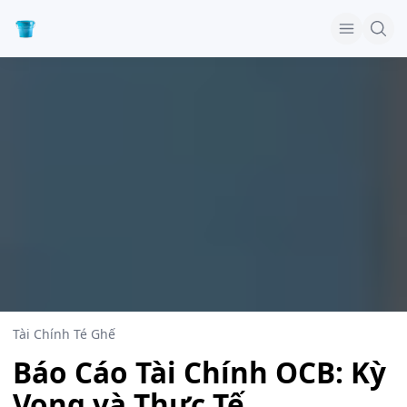
Tài Chính Té Ghế
Báo Cáo Tài Chính OCB: Kỳ
Vọng và Thực Tế