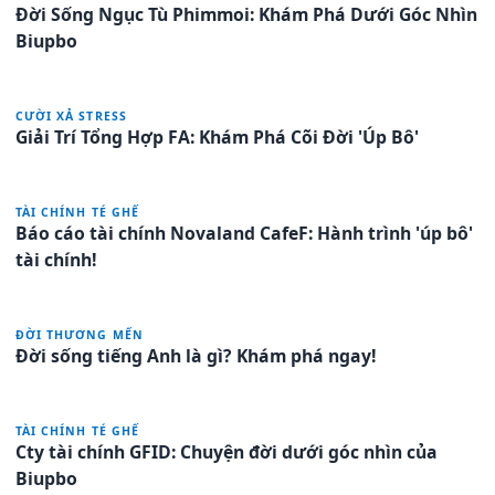
Đời Sống Ngục Tù Phimmoi: Khám Phá Dưới Góc Nhìn
Biupbo
CƯỜI XẢ STRESS
Giải Trí Tổng Hợp FA: Khám Phá Cõi Đời 'Úp Bô'
TÀI CHÍNH TÉ GHẾ
Báo cáo tài chính Novaland CafeF: Hành trình 'úp bô'
tài chính!
ĐỜI THƯƠNG MẾN
Đời sống tiếng Anh là gì? Khám phá ngay!
TÀI CHÍNH TÉ GHẾ
Cty tài chính GFID: Chuyện đời dưới góc nhìn của
Biupbo