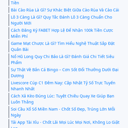
Tiền
Bài Cào Rùa Là Gì? Sự Khác Biệt Giữa Cào Rùa Và Cào Cái
Lô 3 Càng Là Gì? Quy Tắc Đánh Lô 3 Càng Chuẩn Cho
Người Mới
Cách Đăng Ký FABET Hợp Lệ Để Nhận 100k Tiền Cược
Miễn Phí
Game Mạt Chược Là Gì? Tìm Hiểu Nghệ Thuật Sắp Đặt
Quân Bài
Nổ Hũ Long Quy Chi Bảo Là Gì? Đánh Giá Chi Tiết Siêu
Phẩm
Sự Thật Về Bắn Cá Bingo – Cơn Sốt Đổi Thưởng Dưới Đại
Dương
Livescore Cúp C1 Đêm Nay: Cập Nhật Tỷ Số Trực Tuyến
Nhanh Nhất
Cách Xả Kèo Đúng Lúc: Tuyệt Chiêu Quay Xe Giúp Bạn
Luôn Thắng
Soi Cầu Xổ Số Miền Nam - Chốt Số Đẹp, Trúng Lớn Mỗi
Ngày
Tải App Tài Xỉu - Chốt Lãi Mọi Lúc Mọi Nơi, Không Lo Giật