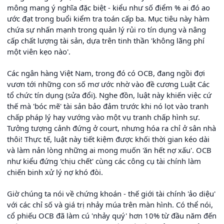
mông mang ý nghĩa đặc biệt - kiểu như số điểm % ai đó ao
ước đạt trong buổi kiểm tra toán cấp ba. Mục tiêu này hàm
chứa sự nhấn mạnh trong quản lý rủi ro tín dụng và nâng
cấp chất lượng tài sản, dựa trên tinh thần 'không lãng phí
một viên kẹo nào'.
Các ngân hàng Việt Nam, trong đó có OCB, đang ngồi đợi
vươn tới những con số mơ ước nhờ vào đề cương Luật Các
tổ chức tín dụng (sửa đổi). Nghe đồn, luật này khiến việc cứ
thế mà 'bóc mẽ' tài sản bảo đảm trước khi nó lọt vào tranh
chấp pháp lý hay vướng vào một vụ tranh chấp hình sự.
Tưởng tượng cảnh đứng ở court, nhưng hóa ra chỉ ở sân nhà
thôi! Thực tế, luật này tiết kiệm được khối thời gian kéo dài
và làm nản lòng những ai mong muốn 'ăn hết nợ xấu'. OCB
như kiểu đứng 'chịu chết' cùng các công cụ tài chính làm
chiến binh xử lý nợ khó đòi.
Giờ chúng ta nói về chứng khoán - thế giới tài chính 'ảo diệu'
với các chỉ số và giá trị nhảy múa trên màn hình. Có thể nói,
cổ phiếu OCB đã làm cú 'nhảy quý' hơn 10% từ đầu năm đến