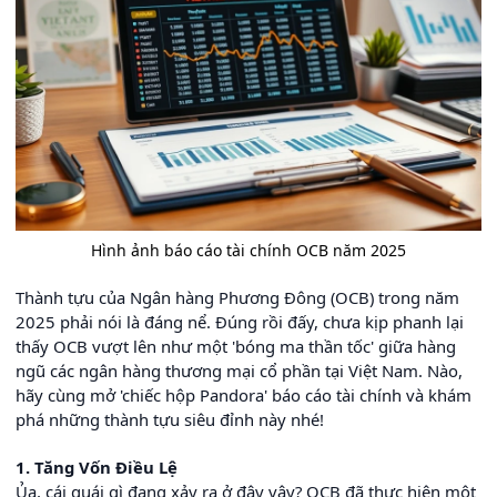
Hình ảnh báo cáo tài chính OCB năm 2025
Thành tựu của Ngân hàng Phương Đông (OCB) trong năm
2025 phải nói là đáng nể. Đúng rồi đấy, chưa kịp phanh lại
thấy OCB vượt lên như một 'bóng ma thần tốc' giữa hàng
ngũ các ngân hàng thương mại cổ phần tại Việt Nam. Nào,
hãy cùng mở 'chiếc hộp Pandora' báo cáo tài chính và khám
phá những thành tựu siêu đỉnh này nhé!
1. Tăng Vốn Điều Lệ
Ủa, cái quái gì đang xảy ra ở đây vậy? OCB đã thực hiện một