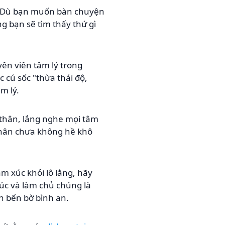
 Z. Dù bạn muốn bàn chuyện
g bạn sẽ tìm thấy thứ gì
yên viên tâm lý trong
 cú sốc "thừa thái độ,
m lý.
 thân, lắng nghe mọi tâm
 nhân chưa không hề khô
m xúc khỏi lô lắng, hãy
úc và làm chủ chúng là
 bến bờ bình an.