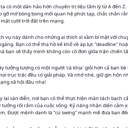
ta có một dàn hảo hớn chuyên trị liệu tâm lý từ A đến
o gỡ mớ bòng bong mối quan hệ phức tạp, chắc chắn rằn
 mặt cười trời đất trên mạng.
 Dịch vụ này dành cho những ai thích xì xầm bí mật với chu
gàng. Bạn có thể tha hồ kể khổ về áp lực "deadline" hoặc
à bạn sẽ thấy mình không còn cô đơn giữa trận chiến tâ
y tưởng tượng có một người 'cà khịa' giỏi hơn cả bạn bè
mọi trục trặc đều có giải pháp. Và nhớ nhé, giữ gìn hôn
mạng xã hội đâu nha!
 lại sàn diễn, nơi bạn có thể thực hiện màn tách bạch cả
y tưởng rối rắm của cuộc sống. Kỷ năng nhận diện cảm x
ếm. Được mệnh danh là "cú swing" mạnh mẽ đưa bạn đến