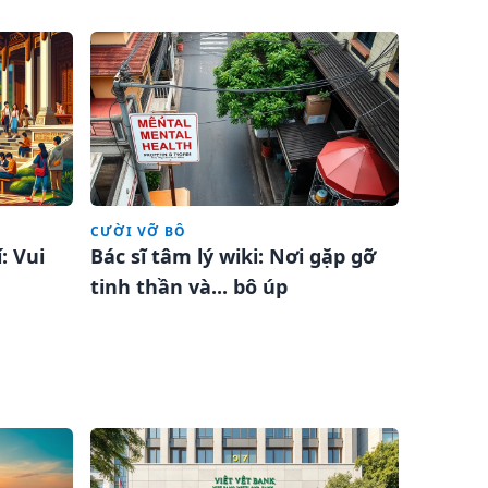
CƯỜI VỠ BÔ
: Vui
Bác sĩ tâm lý wiki: Nơi gặp gỡ
tinh thần và... bô úp