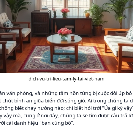
dich-vu-tri-lieu-tam-ly-tai-viet-nam
ân văn phòng, và những tâm hồn từng bị cuộc đời úp bô 
t chút bình an giữa biển đời sóng gió. Ai trong chúng ta 
hông biết chạy hướng nào; chỉ biết hỏi trời "Ủa gì kỳ vậy
vậy mà, cũng ở nơi đây, chúng ta sẽ tìm được câu trả lời
ới cái danh hiệu "bạn cùng bô".