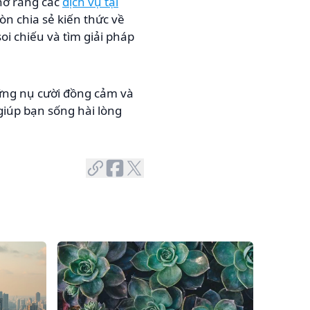
hớ rằng các
dịch vụ tại
còn chia sẻ kiến thức về
oi chiếu và tìm giải pháp
hững nụ cười đồng cảm và
giúp bạn sống hài lòng