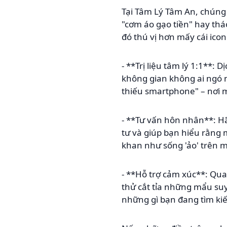
Tại Tâm Lý Tâm An, chúng 
"cơm áo gạo tiền" hay thá
đó thú vị hơn mấy cái icon
- **Trị liệu tâm lý 1:1**:
không gian không ai ngó n
thiếu smartphone" – nơi m
- **Tư vấn hôn nhân**: Hã
tư và giúp bạn hiểu rằng 
khan như sống 'ảo' trên 
- **Hỗ trợ cảm xúc**: Quay
thử cắt tỉa những mẩu su
những gì bạn đang tìm ki