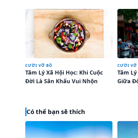
quen!
CƯỜI VỠ BÔ
CƯỜI VỠ
Tâm Lý Xã Hội Học: Khi Cuộc
Tâm Lý 
Đời Là Sân Khấu Vui Nhộn
Giữa Đ
Có thể bạn sẽ thích