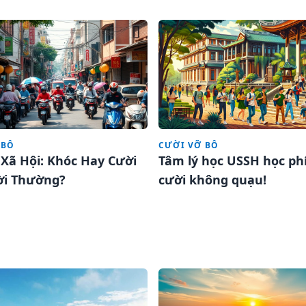
 BÔ
CƯỜI VỠ BÔ
Xã Hội: Khóc Hay Cười
Tâm lý học USSH học phí
ời Thường?
cười không quạu!