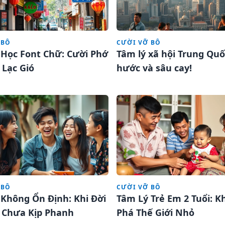
 BÔ
CƯỜI VỠ BÔ
 Học Font Chữ: Cười Phớ
Tâm lý xã hội Trung Quố
 Lạc Gió
hước và sâu cay!
 BÔ
CƯỜI VỠ BÔ
 Không Ổn Định: Khi Đời
Tâm Lý Trẻ Em 2 Tuổi: 
 Chưa Kịp Phanh
Phá Thế Giới Nhỏ