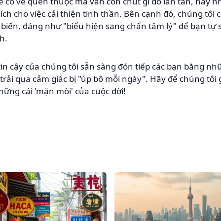
 có vẻ quen thuộc mà vẫn còn chút gì đó lăn tăn, hãy n
ích cho việc cải thiện tinh thần. Bên cạnh đó, chúng tôi 
 biến, đáng như "biểu hiện sang chấn tâm lý" để bạn tự s
h.
tin cậy của chúng tôi sẵn sàng đón tiếp các bạn bằng n
trải qua cảm giác bị "úp bô mỗi ngày". Hãy để chúng tôi 
ững cái 'mặn mòi' của cuộc đời!