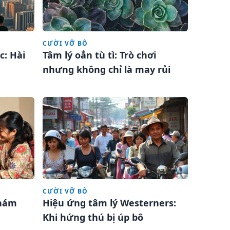
CƯỜI VỠ BÔ
c: Hài
Tâm lý oẳn tù tì: Trò chơi
nhưng không chỉ là may rủi
CƯỜI VỠ BÔ
Khám
Hiệu ứng tâm lý Westerners:
Khi hứng thú bị úp bô