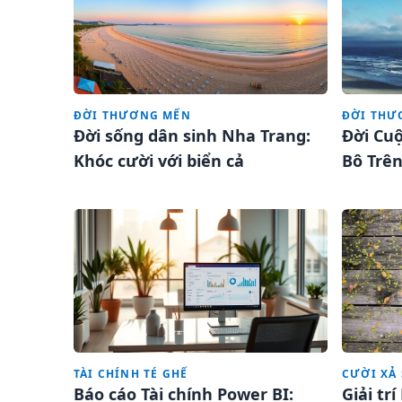
ĐỜI THƯƠNG MẾN
ĐỜI THƯ
Đời sống dân sinh Nha Trang:
Đời Cuộ
Khóc cười với biển cả
Bô Trê
Nhân
TÀI CHÍNH TÉ GHẾ
CƯỜI XẢ 
Báo cáo Tài chính Power BI:
Giải tr