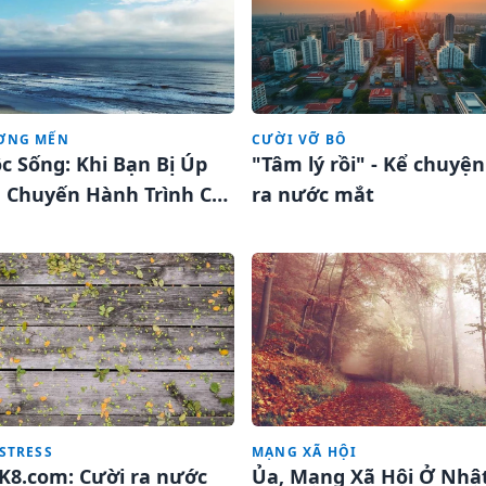
ƠNG MẾN
CƯỜI VỠ BÔ
c Sống: Khi Bạn Bị Úp
"Tâm lý rồi" - Kể chuyện
n Chuyến Hành Trình Cá
ra nước mắt
STRESS
MẠNG XÃ HỘI
í K8.com: Cười ra nước
Ủa, Mạng Xã Hội Ở Nhậ