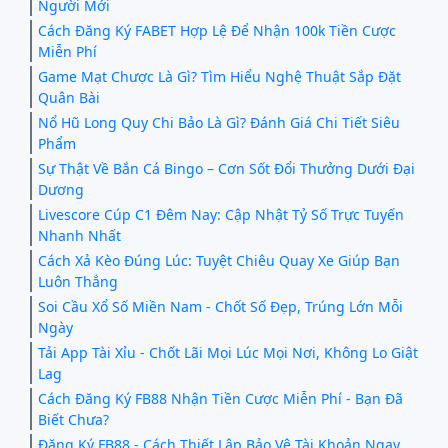
Người Mới
Cách Đăng Ký FABET Hợp Lệ Để Nhận 100k Tiền Cược
Miễn Phí
Game Mạt Chược Là Gì? Tìm Hiểu Nghệ Thuật Sắp Đặt
Quân Bài
Nổ Hũ Long Quy Chi Bảo Là Gì? Đánh Giá Chi Tiết Siêu
Phẩm
Sự Thật Về Bắn Cá Bingo – Cơn Sốt Đổi Thưởng Dưới Đại
Dương
Livescore Cúp C1 Đêm Nay: Cập Nhật Tỷ Số Trực Tuyến
Nhanh Nhất
Cách Xả Kèo Đúng Lúc: Tuyệt Chiêu Quay Xe Giúp Bạn
Luôn Thắng
Soi Cầu Xổ Số Miền Nam - Chốt Số Đẹp, Trúng Lớn Mỗi
Ngày
Tải App Tài Xỉu - Chốt Lãi Mọi Lúc Mọi Nơi, Không Lo Giật
Lag
Cách Đăng Ký FB88 Nhận Tiền Cược Miễn Phí - Bạn Đã
Biết Chưa?
Đăng Ký FB88 - Cách Thiết Lập Bảo Vệ Tài Khoản Ngay