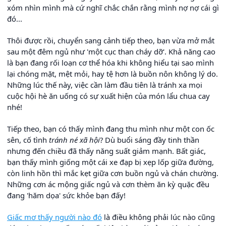
xóm nhìn mình mà cứ nghĩ chắc chắn rằng mình nợ nợ cái gì
đó...
Thôi được rồi, chuyển sang cảnh tiếp theo, bạn vừa mở mắt
sau một đêm ngủ như 'một cục than cháy dỡ'. Khả năng cao
là bạn đang rối loạn cơ thể hóa khi không hiểu tại sao mình
lại chóng mặt, mệt mỏi, hay tệ hơn là buồn nôn không lý do.
Những lúc thế này, việc cần làm đầu tiên là tránh xa mọi
cuộc hội hè ăn uống có sự xuất hiện của món lẩu chua cay
nhé!
Tiếp theo, bạn có thấy mình đang thu mình như một con ốc
sên, cố tình
tránh né xã hội
? Dù buổi sáng đầy tinh thần
nhưng đến chiều đã thấy năng suất giảm mạnh. Bất giác,
bạn thấy mình giống một cái xe đạp bị xẹp lốp giữa đường,
còn linh hồn thì mắc kẹt giữa cơn buồn ngủ và chán chường.
Những cơn ác mộng giấc ngủ và cơn thèm ăn kỳ quặc đều
đang 'hăm dọa' sức khỏe bạn đấy!
Giấc mơ thấy người nào đó
là điều không phải lúc nào cũng