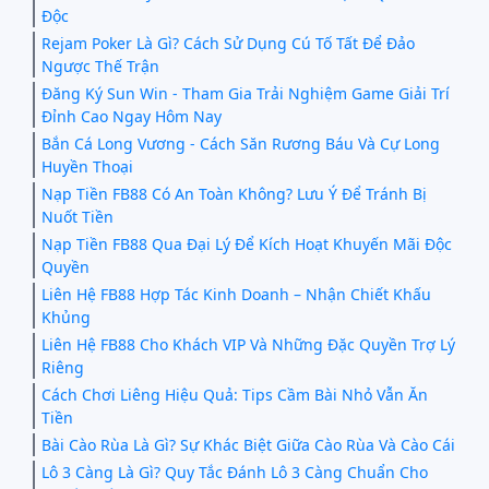
Độc
Rejam Poker Là Gì? Cách Sử Dụng Cú Tố Tất Để Đảo
Ngược Thế Trận
Đăng Ký Sun Win - Tham Gia Trải Nghiệm Game Giải Trí
Đỉnh Cao Ngay Hôm Nay
Bắn Cá Long Vương - Cách Săn Rương Báu Và Cự Long
Huyền Thoại
Nạp Tiền FB88 Có An Toàn Không? Lưu Ý Để Tránh Bị
Nuốt Tiền
Nạp Tiền FB88 Qua Đại Lý Để Kích Hoạt Khuyến Mãi Độc
Quyền
Liên Hệ FB88 Hợp Tác Kinh Doanh – Nhận Chiết Khấu
Khủng
Liên Hệ FB88 Cho Khách VIP Và Những Đặc Quyền Trợ Lý
Riêng
Cách Chơi Liêng Hiệu Quả: Tips Cầm Bài Nhỏ Vẫn Ăn
Tiền
Bài Cào Rùa Là Gì? Sự Khác Biệt Giữa Cào Rùa Và Cào Cái
Lô 3 Càng Là Gì? Quy Tắc Đánh Lô 3 Càng Chuẩn Cho