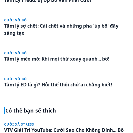
Tâm Lý Freud: Bị Úp Bô Vẫn Phải Cười
CƯỜI VỠ BÔ
Tâm lý sợ chết: Cái chết và những pha 'úp bô' đầy
sáng tạo
CƯỜI VỠ BÔ
Tâm lý méo mó: Khi mọi thứ xoay quanh... bô!
CƯỜI VỠ BÔ
Tâm lý ED là gì? Hỏi thế thôi chứ ai chẳng biết!
Có thể bạn sẽ thích
CƯỜI XẢ STRESS
VTV Giải Trí YouTube: Cười Sao Cho Không Dính... Bô