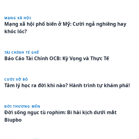
MẠNG XÃ HỘI
Mạng xã hội phổ biến ở Mỹ: Cười ngả nghiêng hay
khóc lóc?
TÀI CHÍNH TÉ GHẾ
Báo Cáo Tài Chính OCB: Kỳ Vọng và Thực Tế
CƯỜI VỠ BÔ
Tâm lý học ra đời khi nào? Hành trình tự khám phá!
ĐỜI THƯƠNG MẾN
Đời sống ngục tù rophim: Bi hài kịch dưới mắt
Biupbo