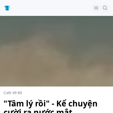
Cười Vỡ Bô
"Tâm lý rồi" - Kể chuyện
cười ra nước mắt