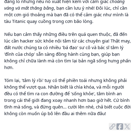
đáng lo nhưng nếu nó xuất hiện kèm với cảm giác
choáng
váng và mất thăng bằng
, bạn cần lưu ý nhé! Đôi lúc, chỉ cần
một cơn gió thoảng mà bạn đã có thể cảm giác như mình là
tàu Titanic quay cuồng trong cơn bão lòng.
Nếu bạn cảm thấy những điều trên quá quen thuộc, đã đến
lúc cần hacker sức khỏe nội tâm từ các chuyên gia! Thật may,
đất nước chúng ta có nhiều 'bá đạo' sư cô và bác sĩ tâm lý
'đỉnh của chóp' sẵn sàng đồng hành cùng bạn, giúp bạn
không chỉ chữa lành mà còn tìm lại bản ngã sống hưng phấn
hơn.
Tóm lại, 'tâm lý rồi' tuy có thể phiền toái nhưng không phải
không thể vượt qua. Nhận biết là chìa khóa, và mỗi người
đều có thể tìm ra con đường để 'sống khỏe', tâm bình an
trong cái thế giới đang xoay nhanh hơn bao giờ hết. Cứ bình
tĩnh mà sống, và đừng quên... cười lên nhé, chả biết cuộc đời
không còn muốn úp bô lên đầu ai thêm nữa đâu!