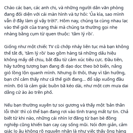
Chào các bạn, các anh chị, và những người dân văn phòng
đang đối diện với cái màn hình và tự hỏi: 'Ủa kìa, sao mình
vẫn ở đây làm gì vậy trời?'. Hôm nay, chúng ta cùng nhau lạc
vào thế giới của trạng thái mà chúng ta thường gọi nhẹ
nhàng bằng cụm từ quen thuộc: 'tâm lý rồi'.
Giống như một chiếc TV cũ chớp nháy liên tục mà bạn không
thể tắt đi, 'tâm lý rồi' bao gồm hàng tá những dấu hiệu
không mấy dễ chịu, bắt đầu từ cảm xúc tiêu cực. Đầu tiên,
hãy tưởng tượng bạn đang đi dạo dọc theo bờ biển, nắng
gió lồng lộn quanh mình. Nhưng ôi thôi, thay vì tận hưởng,
bạn chỉ cảm thấy như cả thế giới đang... đổ sập xuống đầu
mình. Đó là cảm giác buồn bã kéo dài, như một cơn mưa dai
dẳng cứ ào ào trên phố.
Nếu bạn thường xuyên tự soi gương và thấy một 'bản thân
lỗi thời' thì có thể bạn đang rơi vào tình trạng mất tự tin. Chả
biết từ khi nào, những cái nhìn lơ đãng từ bạn bè đồng
nghiệp cũng khiến bạn cay cay sống mũi. Nói đơn giản, cảm
giác lo âu không rõ nguyên nhân là như việc thấy ông hàng