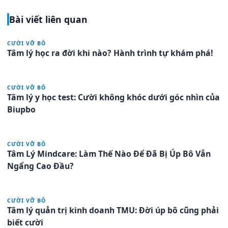
Bài viết liên quan
CƯỜI VỠ BÔ
Tâm lý học ra đời khi nào? Hành trình tự khám phá!
CƯỜI VỠ BÔ
Tâm lý y học test: Cười không khóc dưới góc nhìn của
Biupbo
CƯỜI VỠ BÔ
Tâm Lý Mindcare: Làm Thế Nào Để Đã Bị Úp Bô Vẫn
Ngẩng Cao Đầu?
CƯỜI VỠ BÔ
Tâm lý quản trị kinh doanh TMU: Đời úp bô cũng phải
biết cười