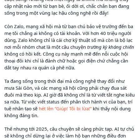
cập nhật nào mới từ bạn bè, ối dời ơi, chắc chắn bạn đang
sống trong một vùng lạc hậu công nghệ rồi đấy!
Còn Zalo, mạng xã hội mà từ bạn chú bảo vệ trường đến ba
mẹ tôi chẳng ai không có tài khoản. Với hơn 40 triệu người
dùng, Zalo không chỉ là cái chợ kỹ thuật số mà còn là bộ lạc
nơi mỗi nhóm chat là một câu chuyện
trường kỳ kháng chiến
không có hồi kết. Công cụ này mạnh mẽ đến nỗi cuộc hội
thoại đôi khi chỉ là đánh chữ hoặc gọi điện chứ chẳng cần
dắt tay nhau ra quán cà phê nữa.
Ta đang sống trong thời đại mà công nghệ thay đổi như
mưa Sài Gòn, và các mạng xã hội cũng phải chạy đua sát
đuôi mà theo kịp. AI giờ đã không chỉ là từ viết tắt nghe kiêu
sa nữa. Từ việc viết status đến phân tích hành vi của bạn, trí
tuệ nhân tạo sẽ
hét lên “Giúp! Tôi bị lừa!”
khi thấy nội dung
không đáng tin.
Thế nhưng tới 2025, câu chuyện sẽ càng phức tạp. AI tự chủ
sẽ không chỉ dừng lại ở việc làm hộ bạn những điều đơn