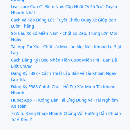
Livescore Cúp C1 Đêm Nay: Cập Nhật Tỷ Số Trực Tuyến
Nhanh Nhất
Cách Xả Kèo Đúng Lúc: Tuyệt Chiêu Quay Xe Giúp Bạn
Luôn Thắng
Soi Cầu Xổ Số Miền Nam - Chốt Số Đẹp, Trúng Lớn Mỗi
Ngày
Tải App Tài Xỉu - Chốt Lãi Mọi Lúc Mọi Nơi, Không Lo Giật
Lag
Cách Đăng Ký FB88 Nhận Tiền Cược Miễn Phí - Bạn Đã
Biết Chưa?
Đăng Ký FB88 - Cách Thiết Lập Bảo Vệ Tài Khoản Ngay
Lập Tức
Đăng Ký FB88 Chính Chủ - Hỗ Trợ Xác Minh Tài Khoản
Nhanh
Hubet App – Hướng Dẫn Tải Ứng Dụng Và Trải Nghiệm
An Toàn
77Win: Đăng Nhập Nhanh Chóng Với Hướng Dẫn Chuẩn
Từ A Đến Z