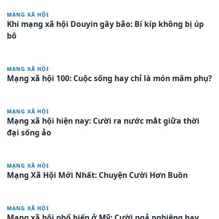
MẠNG XÃ HỘI
Khi mạng xã hội Douyin gây bão: Bí kíp không bị úp
bô
MẠNG XÃ HỘI
Mạng xã hội 100: Cuộc sống hay chỉ là món mâm phụ?
MẠNG XÃ HỘI
Mạng xã hội hiện nay: Cười ra nước mắt giữa thời
đại sống ảo
MẠNG XÃ HỘI
Mạng Xã Hội Mới Nhất: Chuyện Cười Hơn Buồn
MẠNG XÃ HỘI
Mạng xã hội phổ biến ở Mỹ: Cười ngả nghiêng hay