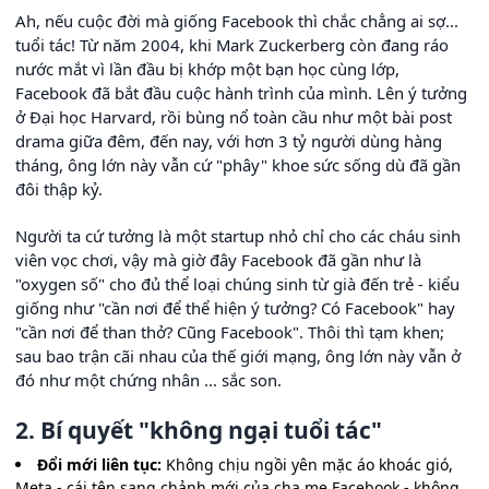
Ah, nếu cuộc đời mà giống Facebook thì chắc chẳng ai sợ...
tuổi tác! Từ năm 2004, khi Mark Zuckerberg còn đang ráo
nước mắt vì lần đầu bị khớp một bạn học cùng lớp,
Facebook đã bắt đầu cuộc hành trình của mình. Lên ý tưởng
ở Đại học Harvard, rồi bùng nổ toàn cầu như một bài post
drama giữa đêm, đến nay, với hơn 3 tỷ người dùng hàng
tháng, ông lớn này vẫn cứ "phây" khoe sức sống dù đã gần
đôi thập kỷ.
Người ta cứ tưởng là một startup nhỏ chỉ cho các cháu sinh
viên vọc chơi, vậy mà giờ đây Facebook đã gần như là
"oxygen số" cho đủ thể loại chúng sinh từ già đến trẻ - kiểu
giống như "cần nơi để thể hiện ý tưởng? Có Facebook" hay
"cần nơi để than thở? Cũng Facebook". Thôi thì tạm khen;
sau bao trận cãi nhau của thế giới mạng, ông lớn này vẫn ở
đó như một chứng nhân ... sắc son.
2. Bí quyết "không ngại tuổi tác"
Đổi mới liên tục:
Không chịu ngồi yên mặc áo khoác gió,
Meta - cái tên sang chảnh mới của cha mẹ Facebook - không