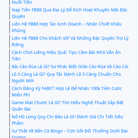
Nuốt Tiền
Nạp Tiền FB88 Qua Đại Lý Để Kích Hoạt Khuyến Mãi Độc
Quyền
Liên Hệ FB88 Hợp Tác Kinh Doanh – Nhận Chiết Khấu
Khủng
Liên Hệ FB88 Cho Khách VIP Và Những Đặc Quyền Trợ Lý
Riêng
Cách Chơi Liêng Hiệu Quả: Tips Cầm Bài Nhỏ Vẫn Ăn
Tiền
Bài Cào Rùa Là Gì? Sự Khác Biệt Giữa Cào Rùa Và Cào Cái
Lô 3 Càng Là Gì? Quy Tắc Đánh Lô 3 Càng Chuẩn Cho
Người Mới
Cách Đăng Ký FABET Hợp Lệ Để Nhận 100k Tiền Cược
Miễn Phí
Game Mạt Chược Là Gì? Tìm Hiểu Nghệ Thuật Sắp Đặt
Quân Bài
Nổ Hũ Long Quy Chi Bảo Là Gì? Đánh Giá Chi Tiết Siêu
Phẩm
Sự Thật Về Bắn Cá Bingo – Cơn Sốt Đổi Thưởng Dưới Đại
Dương