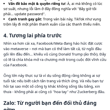
Vấn đề bảo mật & quyền riêng tư:
À, ai mà không có lúc
sơ suất, nhưng lỗi lầm ở đây đồng nghĩa với "Bây giờ tôi
phải… update password".
Cạnh tranh gay gắt:
Trong ván bài này, TikTok như vụng
trộm lấy đi một phần thanh xuân của các thanh thiếu niên.
4. Tương lai phía trước
Nhìn xa hơn cái xa, Facebook/Meta đang háo hức đặt cược
vào metaverse – nơi mà bạn có thể làm tất cả, từ ngồi đầu
gối lên đầu đến... khiêu vũ cùng Donald Trump (ảo thôi). Đây
có lẽ là chìa khóa mở ra chương mới trong cuộc đời vĩnh cửu
của Facebook.
Ông lớn này thực sự là ví dụ sống động rằng không ai sợ
tuổi tác nếu biết cách tân trang và thích ứng. Và nếu bạn tự
hỏi tại sao một số công ty khác không sống lâu bằng, xin
thưa - không phải ai cũng có "hoa tay" như Zuckerberg đâu.
Zalo: Từ người bạn đến đối thủ đáng
gờm