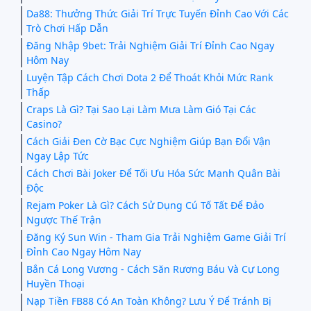
Da88: Thưởng Thức Giải Trí Trực Tuyến Đỉnh Cao Với Các
Trò Chơi Hấp Dẫn
Đăng Nhập 9bet: Trải Nghiệm Giải Trí Đỉnh Cao Ngay
Hôm Nay
Luyện Tập Cách Chơi Dota 2 Để Thoát Khỏi Mức Rank
Thấp
Craps Là Gì? Tại Sao Lại Làm Mưa Làm Gió Tại Các
Casino?
Cách Giải Đen Cờ Bạc Cực Nghiệm Giúp Bạn Đổi Vận
Ngay Lập Tức
Cách Chơi Bài Joker Để Tối Ưu Hóa Sức Mạnh Quân Bài
Độc
Rejam Poker Là Gì? Cách Sử Dụng Cú Tố Tất Để Đảo
Ngược Thế Trận
Đăng Ký Sun Win - Tham Gia Trải Nghiệm Game Giải Trí
Đỉnh Cao Ngay Hôm Nay
Bắn Cá Long Vương - Cách Săn Rương Báu Và Cự Long
Huyền Thoại
Nạp Tiền FB88 Có An Toàn Không? Lưu Ý Để Tránh Bị