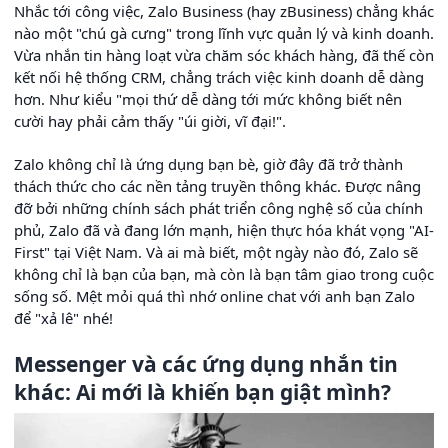
Nhắc tới công việc, Zalo Business (hay zBusiness) chẳng khác
nào một "chú gà cưng" trong lĩnh vực quản lý và kinh doanh.
Vừa nhắn tin hàng loạt vừa chăm sóc khách hàng, đã thế còn
kết nối hệ thống CRM, chẳng trách việc kinh doanh dễ dàng
hơn. Như kiểu "mọi thứ dễ dàng tới mức không biết nên
cười hay phải cảm thấy "úi giời, vĩ đại!".
Zalo không chỉ là ứng dụng bạn bè, giờ đây đã trở thành
thách thức cho các nền tảng truyền thông khác. Được nâng
đỡ bởi những chính sách phát triển công nghệ số của chính
phủ, Zalo đã và đang lớn mạnh, hiện thực hóa khát vọng "AI-
First" tại Việt Nam. Và ai mà biết, một ngày nào đó, Zalo sẽ
không chỉ là bạn của bạn, mà còn là bạn tâm giao trong cuộc
sống số. Mệt mỏi quá thì nhớ online chat với anh bạn Zalo
để "xả lê" nhé!
Messenger và các ứng dụng nhắn tin
khác: Ai mới là khiến bạn giật mình?