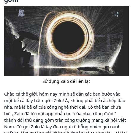
Sử dụng Zalo để liên lạc
Chào cả thế giới, hôm nay mình sẽ dẫn các bạn bước vào
một bể cá đầy bất ngờ - Zalo! À, không phải bể cá chép đâu
nha, mà là bể cá của công nghệ thời đại. Có thể bạn chưa
biết, Zalo đã từ một app nhắn tin "của nhà trồng được"
thành đối thủ đáng gờm trên công trường mạng xã hội Việt
Nam. Cứ gọi Zalo là tay đua ngựa ô bỗng nhiên giơ nanh
vuốt ra, làm mọi người không biết nên vỗ tay hay là... cài lại