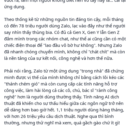
ứng dụng.
Theo thống kê từ những nguồn tin đáng tin cậy, mỗi tháng
có đến 78 triệu người dùng Zalo, lạc vào đây như thể người
say nhìn thấy thùng bia. Có đủ cả Gen X, Gen Y lẫn Gen Z
đắm mình trong các nhóm chat, như thể ai cũng cần có một
chiếc điện thoại để "lao đầu vô bờ hư không". Nhưng Zalo
đã nhanh chóng chuyển mình, không chỉ "chát chít" mà còn
là nền tảng của sự kết nối, công nghệ và hơn thế nữa.
Phải nói rằng, Zalo từ một ứng dụng "trong nhà" đã chứng
minh được vị thế của mình không chỉ bằng cách lôi kéo các
"thánh chém gió" mà còn cung cấp các tính năng hỗ trợ
công việc, làm hài lòng cả các cô, chú, bác sĩ "rành công
nghệ" hơn là người dùng thường thấy. Tính năng AI dịch
thuật đã khiến cho sự thấu hiểu giữa các ngôn ngữ trở nên
dễ dàng hơn bao giờ hết. 1,1 triệu người dùng hàng tháng,
với hơn 26 triệu yêu cầu dịch thuật. Nghe qua thì bình
thường, nhưng thử nghĩ mà xem, quá gầch gào chứ ít gì!