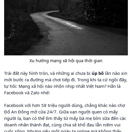
Xu hướng mạng xã hội qua thời gian
Trái đất này hình tròn, và những ai chưa bị
úp bô
lần nào xin
mời bước ra đường mà chơi tiếp đi. Trong khi ta cứ ngồi đây,
tự hỏi: Mạng xã hội nào nhộn nhịp nhất Việt Nam? Hẳn là
Facebook và Zalo nhé!
Facebook với hơn 58 triệu người dùng, chẳng khác nào chợ
Đổ An Đông mở cửa 24/7. Giữa vạn người quen có mấy
người lạ, bạn có thể tìm thấy từ mấy bà mẹ bỉm sữa đến các
doanh nhân thành đạt, cùng chia sẻ khổ đau lẫn niềm vui
cuộc sống. Nhưng nếu một ngày ta online mà không thấy