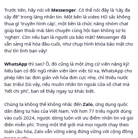
Trước tiên, hãy nói về
Messenger
. Có thể nói đây là “cây đa
cây đề” trong làng nhắn tin. Một bên là video HD sắc không
thua gì ‘truyền hình cáp’, một bên là chức năng nhóm chat
giúp bạn thoải mái tám chuyện cùng hội bạn không sợ bị
‘nghẹn’. Còn nếu bạn là người ưa bảo mật? Messenger đã
sẵn sàng mã hóa đầu-cuối, như chụp hình khóa bảo mật cho
thư tín tình bạn vậy!
WhatsApp
thì sao? Ồ, đó cũng là một ứng cử viên nặng ký!
Nếu bạn có đội ngũ nhân viên làm việc từ xa, WhatsApp cho
phép liên lạc đơn giản với hóa đơn cực nhẹ, chỉ thiếu nước
bạc triệu! Dù vậy, nếu muốn nhắn tin ngoài cửa sổ chat mà
‘hết chi phí’, bạn sẽ thấy ngay sự khác biệt.
Chúng ta không thể không nhắc đến
Zalo
, ứng dụng quốc
dân đáng tự hào của Việt Nam. Với hơn 77 triệu người dùng
vào cuối 2024, ngược dòng luôn với ưu điểm nhắn tin và gọi
điện miễn phí. Trong một thế giới mà mọi người chạy theo
toàn cầu hóa, Zalo vẫn vững vàng đứng vững với cộng đồng
trong nước.