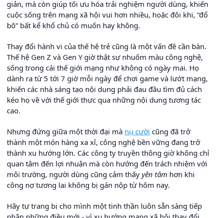
giản, mà còn giúp tối ưu hóa trải nghiệm người dùng, khiến
cuộc sống trên mạng xã hội vui hơn nhiều, hoặc đôi khi, “đổ
bô” bất kể khổ chủ có muốn hay không.
Thay đổi hành vi của thế hệ trẻ cũng là một vấn đề cần bàn.
Thế hệ Gen Z và Gen Y giờ thật sự nhuốm màu công nghệ,
sống trong cái thế giới mạng như không có ngày mai. Họ
dành ra từ 5 tới 7 giờ mỗi ngày để chơi game và lướt mạng,
khiến các nhà sáng tạo nội dung phải đau đầu tìm đủ cách
kéo họ về với thế giới thực qua những nội dung tương tác
cao.
Nhưng đứng giữa một thời đại mà
nụ cười
cũng đã trở
thành một món hàng xa xỉ, công nghệ bền vững đang trở
thành xu hướng lớn. Các công ty truyền thông giờ không chỉ
quan tâm đến lợi nhuận mà còn hướng đến trách nhiệm với
môi trường, người dùng cũng cảm thấy
yên tâm
hơn khi
công nợ tương lai không bị gán nộp từ hôm nay.
Hãy tự trang bị cho mình một tinh thần luôn sẵn sàng tiếp
nhận những điều mới - vì xu hướng mạng xã hội thay đổi