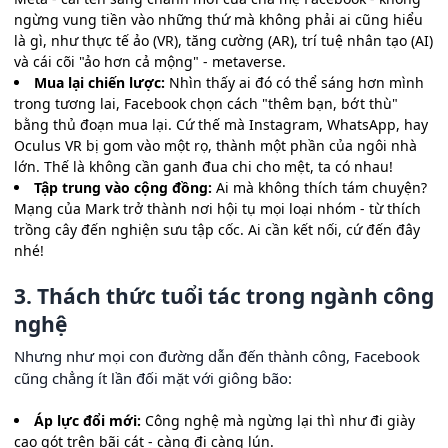
ngừng vung tiền vào những thứ mà không phải ai cũng hiểu
là gì, như thực tế ảo (VR), tăng cường (AR), trí tuệ nhân tạo (AI)
và cái cõi "ảo hơn cả mộng" - metaverse.
Mua lại chiến lược:
Nhìn thấy ai đó có thể sáng hơn mình
trong tương lai, Facebook chọn cách "thêm bạn, bớt thù"
bằng thủ đoạn mua lại. Cứ thế mà Instagram, WhatsApp, hay
Oculus VR bị gom vào một rọ, thành một phần của ngôi nhà
lớn. Thế là không cần ganh đua chi cho mệt, ta có nhau!
Tập trung vào cộng đồng:
Ai mà không thích tám chuyện?
Mạng của Mark trở thành nơi hội tụ mọi loại nhóm - từ thích
trồng cây đến nghiện sưu tập cốc. Ai cần kết nối, cứ đến đây
nhé!
3. Thách thức tuổi tác trong ngành công
nghệ
Nhưng như mọi con đường dẫn đến thành công, Facebook
cũng chẳng ít lần đối mặt với giông bão:
Áp lực đổi mới:
Công nghệ mà ngừng lại thì như đi giày
cao gót trên bãi cát - càng đi càng lún.