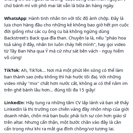
chứ bánh mì với phô mai lát vẫn là bữa ăn hàng ngày.
WhatsApp
: Hành tinh nhắn tin với tốc độ ánh chớp. Đây là
lựa chọn hàng đầu cho những kẻ không bao giờ hết pin cuộc
đời giống như các cụ ông cụ bà không ngừng dùng
Backstreet's Back qua đĩa than. Chuyện lạ là, nếu "pháo hoa
toả sáng ở đây, nhãn tin luôn cháy hết mình", hay gọi video
từ Tây Ban Nha qua Ý mà cứ như sát bên vách - nguy hiểm
vô cùng!
TikTok
: Ah, TikTok... Nơi mà một phút lên sóng có thể làm
bạn thành sao (nếu không thì hài hước tối đa). Với những
video nhảy "mix" chất hơn nước cất, không ai có thể nằm im
trên ghế bành lâu hơn... đúng tối đa 15 giây!
LinkedIn
: Hãy tung ra những tấm CV lấp lánh và bạn sẽ thấy
LinkedIn là thị trường con chiên vàng đầy nhộn nhịp của giới
doanh nhân, chốn mà bạn buộc phải lịch sự còn hơn giáo sĩ
trên altar. Nhưng cẩn thận, một bước chân vào đây là cần
cẩn trọng như khi ra mắt gia đình chồng/vợ tương lai.