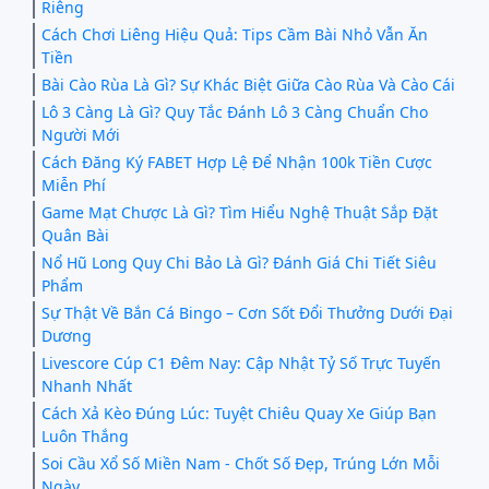
Riêng
Cách Chơi Liêng Hiệu Quả: Tips Cầm Bài Nhỏ Vẫn Ăn
Tiền
Bài Cào Rùa Là Gì? Sự Khác Biệt Giữa Cào Rùa Và Cào Cái
Lô 3 Càng Là Gì? Quy Tắc Đánh Lô 3 Càng Chuẩn Cho
Người Mới
Cách Đăng Ký FABET Hợp Lệ Để Nhận 100k Tiền Cược
Miễn Phí
Game Mạt Chược Là Gì? Tìm Hiểu Nghệ Thuật Sắp Đặt
Quân Bài
Nổ Hũ Long Quy Chi Bảo Là Gì? Đánh Giá Chi Tiết Siêu
Phẩm
Sự Thật Về Bắn Cá Bingo – Cơn Sốt Đổi Thưởng Dưới Đại
Dương
Livescore Cúp C1 Đêm Nay: Cập Nhật Tỷ Số Trực Tuyến
Nhanh Nhất
Cách Xả Kèo Đúng Lúc: Tuyệt Chiêu Quay Xe Giúp Bạn
Luôn Thắng
Soi Cầu Xổ Số Miền Nam - Chốt Số Đẹp, Trúng Lớn Mỗi
Ngày