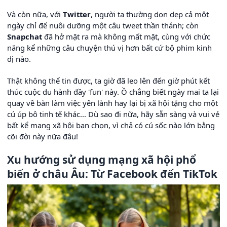
Và còn nữa, với
Twitter
, người ta thường dọn dẹp cả một
ngày chỉ để nuôi dưỡng một câu tweet thần thánh; còn
Snapchat
đã hở mặt ra mà không mất mặt, cùng với chức
năng kể những câu chuyện thú vị hơn bất cứ bộ phim kinh
dị nào.
Thật không thể tin được, ta giờ đã leo lên đến giờ phút kết
thúc cuộc du hành đầy 'fun' này. Ồ chẳng biết ngày mai ta lại
quay về bàn làm việc yên lành hay lại bị xã hội tặng cho một
cú úp bô tinh tế khác... Dù sao đi nữa, hãy sẵn sàng và vui vẻ
bất kể mạng xã hội bạn chọn, vì chả có cú sốc nào lớn bằng
cõi đời này nữa đâu!
Xu hướng sử dụng mạng xã hội phổ
biến ở châu Âu: Từ Facebook đến TikTok