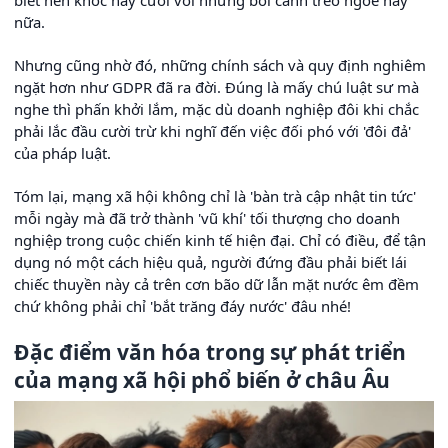
nữa.
Nhưng cũng nhờ đó, những chính sách và quy định nghiêm
ngặt hơn như GDPR đã ra đời. Đúng là mấy chú luật sư mà
nghe thì phấn khởi lắm, mặc dù doanh nghiệp đôi khi chắc
phải lắc đầu cười trừ khi nghĩ đến việc đối phó với 'đôi đả'
của pháp luật.
Tóm lại, mạng xã hội không chỉ là 'bàn trà cập nhật tin tức'
mỗi ngày mà đã trở thành 'vũ khí' tối thượng cho doanh
nghiệp trong cuộc chiến kinh tế hiện đại. Chỉ có điều, để tận
dụng nó một cách hiệu quả, người đứng đầu phải biết lái
chiếc thuyền này cả trên cơn bão dữ lẫn mặt nước êm đềm
chứ không phải chỉ 'bắt trăng đáy nước' đâu nhé!
Đặc điểm văn hóa trong sự phát triển
của mạng xã hội phổ biến ở châu Âu