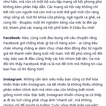
như hắn, mà còn có một bộ sưu tập mạng xã hội phong phú
không kém phần hấp dẫn. Các mạng xã hội này không chỉ
kết nối con người mà còn mở ra một thế giới mới rộn ràng
nhịp sống số. Giờ thì khóa cửa phòng, ngã người ra ghế, và
cùng tôi - Biupbo, một thí nghiệm sống của việc bị đời úp
bô, khám phá các mạng xã hội phổ biến ở Châu Âu nhé!
Facebook
: Nào, cùng cười đau bụng với câu chuyện rằng
Facebook giờ chẳng khác gì bà cô hàng xóm - ai cũng kêu
chán nhưng chẳng ai dám chịu; chào đón đông đúc từ người
già tới thanh niên đang tuổi nổi loạn. Với độ phủ sóng vô đối
này, bảo sao đi đâu cũng thấy các hội nhóm bất tận. Ủa mà
đôi khi thấy Facebook thật ra là nơi để rình mò thông tin của
bạn học cũ thì đúng hơn!
Instagram
: Không cần làm siêu mẫu bạn cũng có thể hóa
thiên thần trên Instagram, và tất nhiên là không thiếu những
phần mềm chỉnh ảnh mà nhìn vào còn không biết mình
giống mình nữa. Đặc biệt, Instagram khiến chúng ta cứ thấy
ai đi du lịch cũng phải chụp ảnh "chanh sả", mà không
chừng chỉ để người ta tưởng "cuộc sống thật mãn nguyện",