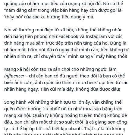
quảng cáo nhắm mục tiêu của mạng xã hội đó. Nó có thể
“nắm đằng cán” trong việc bán hàng hay còn được gọi là
'thầy bói' của các xu hướng tiêu dùng ý mà.
Nói về thương mại điện tử xã hội, không thể không nhắc
đến hãng tiên phong như Facebook và Instagram với các
tính năng mua sắm trực tiếp trên nền tảng của họ. Đúng là
nhắm mắt, bấm nút đã có ngay thứ mình cần, tiền không tự
nhiên sinh ra, chỉ chuyển từ ví mình sang ví mấy hãng thôi!
Mạng xã hội còn tạo ra sân chơi cho những người làm
influencer
– chỉ cần bạn có đủ người theo dõi là bạn có thể
biến ảnh cơm, ảnh quần áo thành 'mic check' gọi tiền từ các
nhãn hàng ngay. Tiền cùi mía đấy, không đùa được đâu!
Song hành với những thành tựu to lớn ấy, vẫn chẳng thể
quên được những 'cú phốt' nổ ra như mưa sao băng trên
mạng xã hội. Quản lý khủng hoảng truyền thông không dễ
đâu, bạn chỉ cần một chút sơ suất thôi là cả giang sơn công
ty có thể bị 'úp bô' chả biết kịp phanh. Thật sự là tôi không
biết nên khóc hay cười với những bối cảnh tréo ngoe này