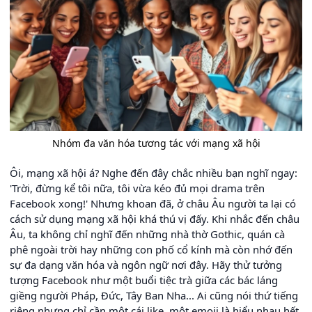
Nhóm đa văn hóa tương tác với mạng xã hội
Ôi, mạng xã hội á? Nghe đến đây chắc nhiều bạn nghĩ ngay:
'Trời, đừng kể tôi nữa, tôi vừa kéo đủ mọi drama trên
Facebook xong!' Nhưng khoan đã, ở châu Âu người ta lại có
cách sử dụng mạng xã hội khá thú vị đấy. Khi nhắc đến châu
Âu, ta không chỉ nghĩ đến những nhà thờ Gothic, quán cà
phê ngoài trời hay những con phố cổ kính mà còn nhớ đến
sự đa dạng văn hóa và ngôn ngữ nơi đây. Hãy thử tưởng
tượng Facebook như một buổi tiệc trà giữa các bác láng
giềng người Pháp, Đức, Tây Ban Nha... Ai cũng nói thứ tiếng
riêng nhưng chỉ cần một cái like, một emoji là hiểu nhau hết