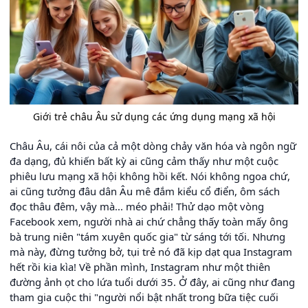
Giới trẻ châu Âu sử dụng các ứng dụng mạng xã hội
Châu Âu, cái nôi của cả một dòng chảy văn hóa và ngôn ngữ
đa dạng, đủ khiến bất kỳ ai cũng cảm thấy như một cuộc
phiêu lưu mạng xã hội không hồi kết. Nói không ngoa chứ,
ai cũng tưởng đâu dân Âu mê đắm kiểu cổ điển, ôm sách
đọc thâu đêm, vậy mà... méo phải! Thử dạo một vòng
Facebook xem, người nhà ai chứ chẳng thấy toàn mấy ông
bà trung niên "tám xuyên quốc gia" từ sáng tới tối. Nhưng
mà này, đừng tưởng bở, tụi trẻ nó đã kịp dạt qua Instagram
hết rồi kia kìa! Về phần mình, Instagram như một thiên
đường ảnh ọt cho lứa tuổi dưới 35. Ở đây, ai cũng như đang
tham gia cuộc thi "người nổi bật nhất trong bữa tiệc cuối