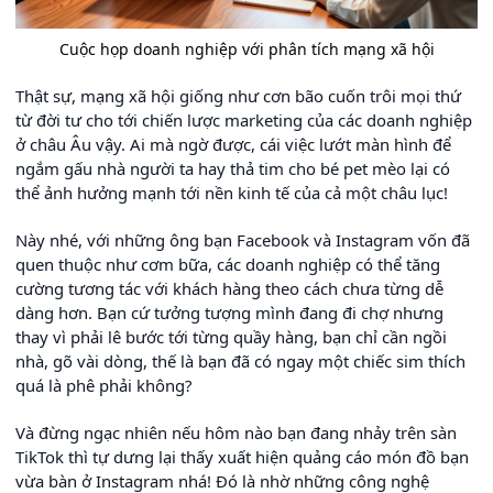
Cuộc họp doanh nghiệp với phân tích mạng xã hội
Thật sự, mạng xã hội giống như cơn bão cuốn trôi mọi thứ
từ đời tư cho tới chiến lược marketing của các doanh nghiệp
ở châu Âu vậy. Ai mà ngờ được, cái việc lướt màn hình để
ngắm gấu nhà người ta hay thả tim cho bé pet mèo lại có
thể ảnh hưởng mạnh tới nền kinh tế của cả một châu lục!
Này nhé, với những ông bạn Facebook và Instagram vốn đã
quen thuộc như cơm bữa, các doanh nghiệp có thể tăng
cường tương tác với khách hàng theo cách chưa từng dễ
dàng hơn. Bạn cứ tưởng tượng mình đang đi chợ nhưng
thay vì phải lê bước tới từng quầy hàng, bạn chỉ cần ngồi
nhà, gõ vài dòng, thế là bạn đã có ngay một chiếc sim thích
quá là phê phải không?
Và đừng ngạc nhiên nếu hôm nào bạn đang nhảy trên sàn
TikTok thì tự dưng lại thấy xuất hiện quảng cáo món đồ bạn
vừa bàn ở Instagram nhá! Đó là nhờ những công nghệ