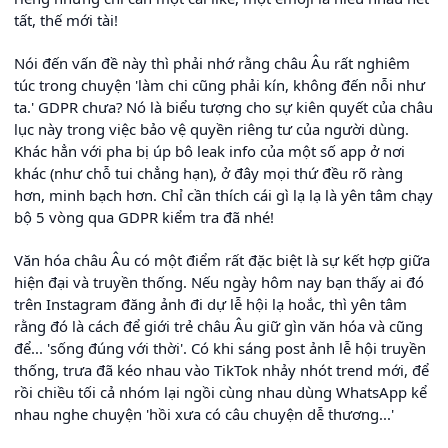
tất, thế mới tài!
Nói đến vấn đề này thì phải nhớ rằng châu Âu rất nghiêm
túc trong chuyện 'làm chi cũng phải kín, không đến nỗi như
ta.' GDPR chưa? Nó là biểu tượng cho sự kiên quyết của châu
lục này trong việc bảo vệ quyền riêng tư của người dùng.
Khác hẳn với pha bị úp bô leak info của một số app ở nơi
khác (như chỗ tui chẳng hạn), ở đây mọi thứ đều rõ ràng
hơn, minh bạch hơn. Chỉ cần thích cái gì lạ lạ là yên tâm chạy
bộ 5 vòng qua GDPR kiểm tra đã nhé!
Văn hóa châu Âu có một điểm rất đặc biệt là sự kết hợp giữa
hiện đại và truyền thống. Nếu ngày hôm nay bạn thấy ai đó
trên Instagram đăng ảnh đi dự lễ hội lạ hoắc, thì yên tâm
rằng đó là cách để giới trẻ châu Âu giữ gìn văn hóa và cũng
để... 'sống đúng với thời'. Có khi sáng post ảnh lễ hội truyền
thống, trưa đã kéo nhau vào TikTok nhảy nhót trend mới, để
rồi chiều tối cả nhóm lại ngồi cùng nhau dùng WhatsApp kể
nhau nghe chuyện 'hồi xưa có câu chuyện dễ thương...'