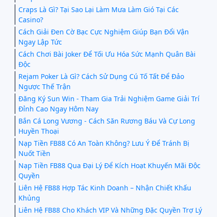
Craps Là Gì? Tại Sao Lại Làm Mưa Làm Gió Tại Các
Casino?
Cách Giải Đen Cờ Bạc Cực Nghiệm Giúp Bạn Đổi Vận
Ngay Lập Tức
Cách Chơi Bài Joker Để Tối Ưu Hóa Sức Mạnh Quân Bài
Độc
Rejam Poker Là Gì? Cách Sử Dụng Cú Tố Tất Để Đảo
Ngược Thế Trận
Đăng Ký Sun Win - Tham Gia Trải Nghiệm Game Giải Trí
Đỉnh Cao Ngay Hôm Nay
Bắn Cá Long Vương - Cách Săn Rương Báu Và Cự Long
Huyền Thoại
Nạp Tiền FB88 Có An Toàn Không? Lưu Ý Để Tránh Bị
Nuốt Tiền
Nạp Tiền FB88 Qua Đại Lý Để Kích Hoạt Khuyến Mãi Độc
Quyền
Liên Hệ FB88 Hợp Tác Kinh Doanh – Nhận Chiết Khấu
Khủng
Liên Hệ FB88 Cho Khách VIP Và Những Đặc Quyền Trợ Lý