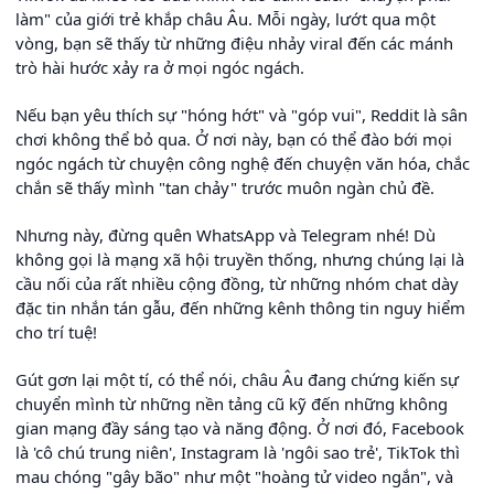
làm" của giới trẻ khắp châu Âu. Mỗi ngày, lướt qua một
vòng, bạn sẽ thấy từ những điệu nhảy viral đến các mánh
trò hài hước xảy ra ở mọi ngóc ngách.
Nếu bạn yêu thích sự "hóng hớt" và "góp vui", Reddit là sân
chơi không thể bỏ qua. Ở nơi này, bạn có thể đào bới mọi
ngóc ngách từ chuyện công nghệ đến chuyện văn hóa, chắc
chắn sẽ thấy mình "tan chảy" trước muôn ngàn chủ đề.
Nhưng này, đừng quên WhatsApp và Telegram nhé! Dù
không gọi là mạng xã hội truyền thống, nhưng chúng lại là
cầu nối của rất nhiều cộng đồng, từ những nhóm chat dày
đặc tin nhắn tán gẫu, đến những kênh thông tin nguy hiểm
cho trí tuệ!
Gút gơn lại một tí, có thể nói, châu Âu đang chứng kiến sự
chuyển mình từ những nền tảng cũ kỹ đến những không
gian mạng đầy sáng tạo và năng động. Ở nơi đó, Facebook
là 'cô chú trung niên', Instagram là 'ngôi sao trẻ', TikTok thì
mau chóng "gây bão" như một "hoàng tử video ngắn", và