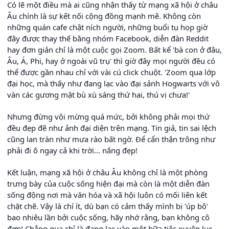
Có lẽ một điều mà ai cũng nhận thấy từ mạng xã hội ở châu
Âu chính là sự kết nối cộng đồng mạnh mẽ. Không còn
những quán cafe chật ních người, những buổi tụ họp giờ
đây được thay thế bằng nhóm Facebook, diễn đàn Reddit
hay đơn giản chỉ là một cuộc gọi Zoom. Bất kể 'bà con ở đâu,
Âu, Á, Phi, hay ở ngoài vũ trụ' thì giờ đây mọi người đều có
thể được gần nhau chỉ với vài cú click chuột. 'Zoom qua lớp
đại học, mà thấy như đang lạc vào đại sảnh Hogwarts với vô
vàn các gương mặt bù xù sáng thứ hai, thú vị chưa!'
Nhưng đừng vội mừng quá mức, bởi không phải mọi thứ
đều đẹp đẽ như ảnh đại diện trên mạng. Tin giả, tin sai lệch
cũng lan tràn như mưa rào bất ngờ. Để cẩn thận trông như
phải đi ô ngay cả khi trời... nắng đẹp!
Kết luận, mạng xã hội ở châu Âu không chỉ là một phòng
trưng bày của cuộc sống hiện đại mà còn là một diễn đàn
sống động nơi mà văn hóa và xã hội luôn có mối liên kết
chặt chẽ. Vậy là chí ít, dù bạn có cảm thấy mình bị 'úp bô'
bao nhiêu lần bởi cuộc sống, hãy nhớ rằng, bạn không cô
đơn! Chẳng qua chỉ là đang lạc vào một bữa tiệc xuyên lục