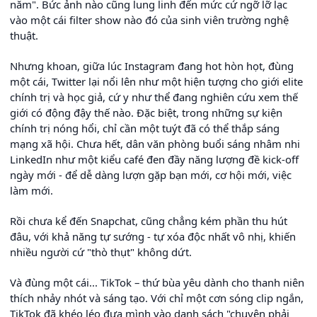
năm". Bức ảnh nào cũng lung linh đến mức cứ ngỡ lỡ lạc
vào một cái filter show nào đó của sinh viên trường nghệ
thuật.
Nhưng khoan, giữa lúc Instagram đang hot hòn họt, đùng
một cái, Twitter lại nổi lên như một hiện tượng cho giới elite
chính trị và học giả, cứ y như thể đang nghiên cứu xem thế
giới có động đậy thế nào. Đặc biệt, trong những sự kiện
chính trị nóng hổi, chỉ cần một tuýt đã có thể thắp sáng
mạng xã hội. Chưa hết, dân văn phòng buổi sáng nhâm nhi
LinkedIn như một kiểu café đen đầy năng lượng đề kick-off
ngày mới - để dễ dàng lượn gặp bạn mới, cơ hội mới, việc
làm mới.
Rồi chưa kể đến Snapchat, cũng chẳng kém phần thu hút
đâu, với khả năng tự sướng - tự xóa độc nhất vô nhị, khiến
nhiều người cứ "thò thụt" không dứt.
Và đùng một cái... TikTok – thứ bùa yêu dành cho thanh niên
thích nhảy nhót và sáng tạo. Với chỉ một cơn sóng clip ngắn,
TikTok đã khéo léo đưa mình vào danh sách "chuyện phải