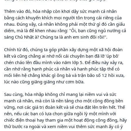
Thêm vào đó, hòa nhập còn khơi dậy sức mạnh cá nhân
bằng cách khuyến khích mọi người tôn trọng cái riêng của
nhau. Đúng vậy, cá nhân không phải một thứ gì đó cần giấu
diếm, mà là để khen nhau rằng: "Ôi, bạn cũng ngủ nướng cả
sáng Chủ Nhật à? Chúng ta là anh em sinh đôi rồi!".
Chính từ đó, chúng ta góp phần xây dựng một xã hội đoàn
kết và cũng chẳng ai nhớ nổi cái chuyện bạn đã lỡ 'úp bô'
chén cháo lên đầu mình vào năm lớp 5. Để điều này xảy ra,
cần nhớ rằng hạnh phúc cá nhân và hạnh phúc tập thể có
mối liên hệ chẳng khác gì ông bà và trận bão số 12 hồi xưa,
lúc nào cũng giăng giăng như cơm bữa.
Sau cùng, hòa nhập không chỉ mang lại niềm vui và sức
mạnh cá nhân, mà còn là nền tảng cho một cộng đồng bền
vững, nơi các giá trị đoàn kết và sẻ chia đặt lên trên hết. Thế
nên, nếu các bạn có lựa chọn giữa ngồi lỳ một mình với
chiếc điện thoại hay tham gia một hoạt động cộng đồng, hãy
thử bước ra ngoài và xem niềm vui thêm sức mạnh ấy có ý