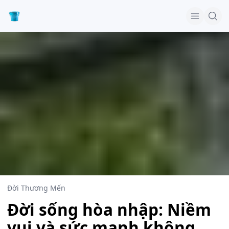
Đời Thương Mến
Đời sống hòa nhập: Niềm
vui và sức mạnh không