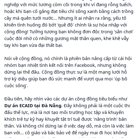
nghiệp với mức lương còm cõi trong khi ví đang rỗng tuếch,
hoặc khi bạn cố gắng đạt tiêu chí sống xanh bằng cách trồng
cây mà quên tưới nước... Nhưng ít ai nhận ra rằng, yếu tố
khiến tình huống đó bớt 'quê độ' chính là sự hòa nhập với
cộng đồng! Tưởng tượng bạn không đơn độc trong ‘sân chơi’
cuộc đời nhờ có những gương mặt thân quen, khe khẽ vẫy
tay khi bạn vừa đại thất bại.
Nói về cộng đồng, nó chính là phiên bản nâng cấp từ cái hội
nhóm bạn nhiệt tình kết nối trên Facebook, nhưng không
dừng lại thế đâu. Cộng đồng thực sự là một mạng lưới hỗ
trợ kỳ diệu giúp bạn đủ sức mạnh để vượt qua mọi 'úp bô
cuộc sống'.
Đầu tiên, hãy nhìn vào các dự án cộng đồng tiêu biểu như
Dự án ECAID tại Đà Nẵng
. Đây không phải là một cuộc thi
đấu thể lực, mà là nơi tạo môi trường học tập và khuyến
khích trẻ tự kỷ hay khuyết tật trí tuệ được 'nâng trình' bản
thân. Và không chỉ dừng lại ở việc dạy dỗ, mà còn là việc làm
bạn với... cô giáo và bác bảo vệ để ngày mai đi học không