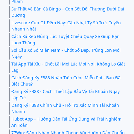
Phẩm
Sự Thật Về Bắn Cá Bingo – Cơn Sốt Đổi Thưởng Dưới Đại
Dương
Livescore Cúp C1 Đêm Nay: Cập Nhật Tỷ Số Trực Tuyến
Nhanh Nhất
Cách Xả Kèo Đúng Lúc: Tuyệt Chiêu Quay Xe Giúp Bạn
Luôn Thắng
Soi Cầu Xổ Số Miền Nam - Chốt Số Đẹp, Trúng Lớn Mỗi
Ngày
Tải App Tài Xỉu - Chốt Lãi Mọi Lúc Mọi Nơi, Không Lo Giật
Lag
Cách Đăng Ký FB88 Nhận Tiền Cược Miễn Phí - Bạn Đã
Biết Chưa?
Đăng Ký FB88 - Cách Thiết Lập Bảo Vệ Tài Khoản Ngay
Lập Tức
Đăng Ký FB88 Chính Chủ - Hỗ Trợ Xác Minh Tài Khoản
Nhanh
Hubet App – Hướng Dẫn Tải Ứng Dụng Và Trải Nghiệm
An Toàn
77Win: Đăng Nhập Nhanh Chóng Với Hướng Dẫn Chuẩn