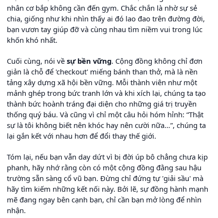
nhân cơ bắp không cần đến gym. Chắc chắn là nhờ sự sẻ
chia, giống như khi nhìn thấy ai đó lao đao trên đường đời,
bạn vươn tay giúp đỡ và cùng nhau tìm niềm vui trong lúc
khốn khó nhất.
Cuối cùng, nói về
sự bền vững
. Cộng đồng không chỉ đơn
giản là chỗ để 'checkout' miếng bánh than thở, mà là nền
tảng xây dựng xã hội bền vững. Mỗi thành viên như một
mảnh ghép trong bức tranh lớn và khi xích lại, chúng ta tạo
thành bức hoành tráng đại diện cho những giá trị truyền
thống quý báu. Và cũng vì chỉ một câu hỏi hóm hỉnh: “Thật
sự là tôi không biết nên khóc hay nên cười nữa…”, chúng ta
lại gắn kết với nhau hơn để đổi thay thế giới.
Tóm lại, nếu bạn vẫn day dứt vì bị đời úp bô chẳng chưa kịp
phanh, hãy nhớ rằng còn có một cộng đồng đằng sau hậu
trường sẵn sàng cổ vũ bạn. Đừng chỉ đứng tự 'giải sầu' mà
hãy tìm kiếm những kết nối này. Bởi lẽ, sự đồng hành mạnh
mẽ đang ngay bên cạnh bạn, chỉ cần bạn mở lòng để nhìn
nhận.