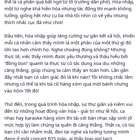
thể là cả phần quà bất ngờ từ tổ trưởng dân phố). Hòa nhập,
một từ nghe khá hiền hòa nhưng tác động thì mạnh không
tưởng, giống hệt như cụ bà nhà tôi nhìn có vẻ yếu nhưng
thích nhấc cục đá như chơi!
Đầu tiên, hòa nhập giúp tăng cường sự gắn kết xã hội, khiến
mỗi cá nhân cảm thấy mình là một phần của một thứ gì đó
lớn lao hơn chính họ. Nghe choáng đúng không? Nhưng
thực tế, việc thấy mình được yêu thương và thấu hiểu bởi
“đồng bọn” quanh ta thực sự có tác dụng xoa dịu những
căng thẳng, giúp chúng ta cảm thấy an toàn hơn. Lần gần
đây nhất bạn có cảm giác đó là khi nào? Tôi không chắc lắm
nhưng có thể là khi bà cô hàng xóm qua mời bánh chưng
vào hôm Tết đó!
Thứ đến, trong quá trình hòa nhập, sự thư giãn và niềm vui
đến từ những hoạt động văn hóa – giải trí như lễ hội, ca
nhạc hay karaoke hàng xóm thi tài với bàn nhạc sập sình (ở
mức hợp lý) làm chúng ta quên đi căng thẳng. Thật ra, có lúc
bạn chỉ cần nhắm mắt, đeo tai nghe và tưởng tượng mình
đang ở một concert BTS (nào, ai thấy bias giơ tay!).