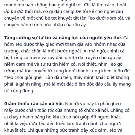
mạnh mà bạn không bao giờ nghĩ tới. Chỉ là tìm cách thoát
úp bô đời
thôi mà, có gì đâu căng! Để tôi kể cho nghe câu
chuyện về một chú bé tẹt khuyết tật tên Tèo dưới xóm tôi, và
chuyến hành trình hòa nhập của cậu ấy.
Tăng cường sự tự tin và năng lực của người yếu thế:
Cái
hôm Tèo được thầy giáo mời tham gia vào nhóm nhạc của
trường, chắc chắn là một bước ngoặt. Ai mà ngờ, chính cái
bộ trống cũ mèm và cây đàn ghi-ta đã truyền cho cậu ấy
niềm đam mê và sự tự tin hiếm có. Nói thiệt, nhìn Tèo gõ
trống mà tôi chuyển từ 'tụng kinh' thành 'tụng khen' luôn đó:
"Tèo chơi giỏi ghê!" Lần đầu tiên, thấy mình khác biệt không
phải là gánh nặng, mà là một đặc điểm độc đáo cậu ấy mang
tới cộng đồng.
Giảm thiểu rào cản xã hội:
Nói tới vụ này là phải ghẹo
mấy bước chân
thần tốc
của những tổ chức xã hội. Chẳng có
ai chạy nhanh bằng họ khi có cơ hội giúp đỡ người khác,
nhất là việc đưa Tèo đến triển lãm tranh dành cho người
khuyết tật. Chỉ qua những bức tranh đầy xúc cảm, Tèo và