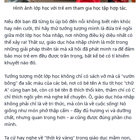
Hình ảnh lớp học với trẻ em tham gia học tập hợp tác.
Nếu đời bạn đã từng bị úp bô đến nỗi không biết nên khóc
hay nên cười, thì hãy thử tưởng tượng mình là đứa trẻ ngồi
giữa một lớp học hòa nhập, nơi những điều kỳ diệu nhất có
thể xảy ra! Thật sự, giáo dục hòa nhập chính là một trong
những giải pháp thiên tài mà xã hội đã phát minh ra để đảm
bảo mọi trẻ em đều được trân trọng, bất kể bé có tí khiếm
khuyết nào đó.
Tưởng tượng một lớp học không chỉ có sách vở mà cả "vườn
bông" đa sắc màu của các bé, nơi có bé tên A tíu tít học "chữ
A" cùng bạn bè, còn có bé tên B thích thổi kèn, thậm chí có C
chỉ thích ngồi yên mà nghe kể chuyện. Ồ, giáo dục hòa nhập
không phải chỉ là về tri thức, mà còn là về cuộc sống! Nó
giống như món phở thập cẩm – đầy đủ hương vị và dưỡng
chất, nhưng quan trọng hơn – ai cũng được đúng phần cho
mình.
Ta cứ hay nghe về "thời kỳ vàng" trong giáo dục mầm non,