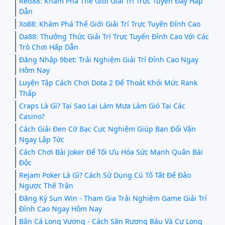
Red88: Khám Phá Thế Giới Giải Trí Trực Tuyến Đầy Hấp
Dẫn
Xo88: Khám Phá Thế Giới Giải Trí Trực Tuyến Đỉnh Cao
Da88: Thưởng Thức Giải Trí Trực Tuyến Đỉnh Cao Với Các
Trò Chơi Hấp Dẫn
Đăng Nhập 9bet: Trải Nghiệm Giải Trí Đỉnh Cao Ngay
Hôm Nay
Luyện Tập Cách Chơi Dota 2 Để Thoát Khỏi Mức Rank
Thấp
Craps Là Gì? Tại Sao Lại Làm Mưa Làm Gió Tại Các
Casino?
Cách Giải Đen Cờ Bạc Cực Nghiệm Giúp Bạn Đổi Vận
Ngay Lập Tức
Cách Chơi Bài Joker Để Tối Ưu Hóa Sức Mạnh Quân Bài
Độc
Rejam Poker Là Gì? Cách Sử Dụng Cú Tố Tất Để Đảo
Ngược Thế Trận
Đăng Ký Sun Win - Tham Gia Trải Nghiệm Game Giải Trí
Đỉnh Cao Ngay Hôm Nay
Bắn Cá Long Vương - Cách Săn Rương Báu Và Cự Long