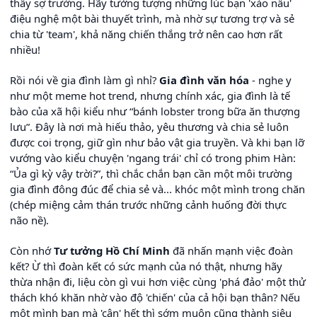
thấy sợ trường. Hãy tưởng tượng những lúc bạn 'xào nấu'
điệu nghệ một bài thuyết trình, mà nhờ sự tương trợ và sẻ
chia từ 'team', khả năng chiến thắng trở nên cao hơn rất
nhiều!
Rồi nói về gia đình làm gì nhỉ?
Gia đình văn hóa
- nghe y
như một meme hot trend, nhưng chính xác, gia đình là tế
bào của xã hội kiểu như “bánh lobster trong bữa ăn thượng
lưu”. Đây là nơi mà hiếu thảo, yêu thương và chia sẻ luôn
được coi trọng, giữ gìn như bảo vật gia truyền. Và khi bạn lỡ
vướng vào kiểu chuyện 'ngang trái' chỉ có trong phim Hàn:
“Ủa gì kỳ vậy trời?”, thì chắc chắn bạn cần một môi trường
gia đình đông đúc để chia sẻ và... khóc một mình trong chăn
(chép miệng cảm thán trước những cảnh huống đời thực
não nề).
Còn nhớ
Tư tưởng Hồ Chí Minh
đã nhấn mạnh việc đoàn
kết? Ừ thì đoàn kết có sức mạnh của nó thật, nhưng hãy
thừa nhận đi, liệu còn gì vui hơn việc cùng 'phá đảo' một thử
thách khó khăn nhờ vào độ 'chiến' của cả hội bạn thân? Nếu
một mình bạn mà 'cân' hết thì sớm muộn cũng thành siêu