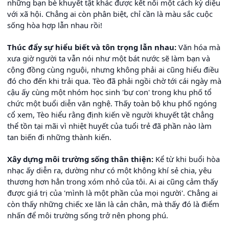
những bạn bè khuyết tật khác được kết nối một cách kỳ diệu
với xã hội. Chẳng ai còn phân biệt, chỉ cần là màu sắc cuộc
sống hòa hợp lẫn nhau rồi!
Thúc đẩy sự hiểu biết và tôn trọng lẫn nhau:
Văn hóa mà
xưa giờ người ta vẫn nói như một bát nước sẽ làm bạn và
cộng đồng cùng nguội, nhưng không phải ai cũng hiểu điều
đó cho đến khi trải qua. Tèo đã phải ngồi chờ tới cái ngày mà
cậu ấy cùng một nhóm học sinh 'bự con' trong khu phố tổ
chức một buổi diễn văn nghệ. Thấy toàn bộ khu phố ngóng
cổ xem, Tèo hiểu rằng định kiến về người khuyết tật chẳng
thể tồn tại mãi vì nhiệt huyết của tuổi trẻ đã phần nào làm
tan biến đi những thành kiến.
Xây dựng môi trường sống thân thiện:
Kể từ khi buổi hòa
nhạc ấy diễn ra, dường như có một không khí sẻ chia, yêu
thương hơn hẳn trong xóm nhỏ của tôi. Ai ai cũng cảm thấy
được giá trị của 'mình là một phần của mọi người'. Chẳng ai
còn thấy những chiếc xe lăn là cản chân, mà thấy đó là điểm
nhấn để môi trường sống trở nên phong phú.