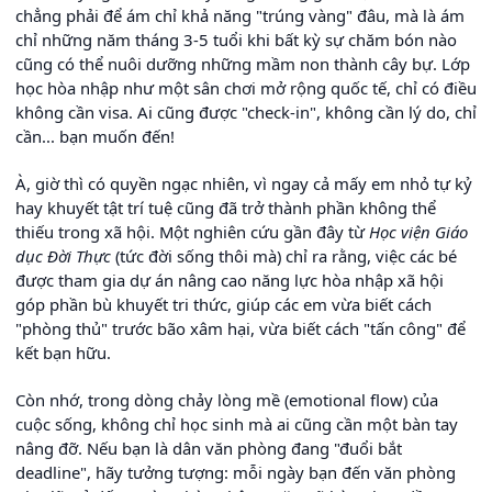
chẳng phải để ám chỉ khả năng "trúng vàng" đâu, mà là ám
chỉ những năm tháng 3-5 tuổi khi bất kỳ sự chăm bón nào
cũng có thể nuôi dưỡng những mầm non thành cây bự. Lớp
học hòa nhập như một sân chơi mở rộng quốc tế, chỉ có điều
không cần visa. Ai cũng được "check-in", không cần lý do, chỉ
cần... bạn muốn đến!
À, giờ thì có quyền ngạc nhiên, vì ngay cả mấy em nhỏ tự kỷ
hay khuyết tật trí tuệ cũng đã trở thành phần không thể
thiếu trong xã hội. Một nghiên cứu gần đây từ
Học viện Giáo
dục Đời Thực
(tức đời sống thôi mà) chỉ ra rằng, việc các bé
được tham gia dự án nâng cao năng lực hòa nhập xã hội
góp phần bù khuyết tri thức, giúp các em vừa biết cách
"phòng thủ" trước bão xâm hại, vừa biết cách "tấn công" để
kết bạn hữu.
Còn nhớ, trong dòng chảy lòng mề (emotional flow) của
cuộc sống, không chỉ học sinh mà ai cũng cần một bàn tay
nâng đỡ. Nếu bạn là dân văn phòng đang "đuổi bắt
deadline", hãy tưởng tượng: mỗi ngày bạn đến văn phòng