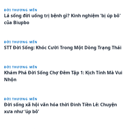
ĐỜI THƯƠNG MẾN
Lá sống đời uống trị bệnh gì? Kinh nghiệm 'bị úp bô'
của Biupbo
ĐỜI THƯƠNG MẾN
STT Đời Sống: Khóc Cười Trong Một Dòng Trạng Thái
ĐỜI THƯƠNG MẾN
Khám Phá Đời Sống Chợ Đêm Tập 1: Kịch Tính Mà Vui
Nhộn
ĐỜI THƯƠNG MẾN
Đời sống xã hội văn hóa thời Đinh Tiền Lê: Chuyện
xưa như ‘úp bô’