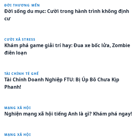
ĐỜI THƯƠNG MẾN
Đời sống du mục: Cười trong hành trình không định
cư
CƯỜI XẢ STRESS
Khám phá game giải trí hay: Đua xe bốc lửa, Zombie
điên loạn
TÀI CHÍNH TÉ GHẾ
Tài Chính Doanh Nghiệp FTU: Bị Úp Bô Chưa Kịp
Phanh!
MẠNG XÃ HỘI
Nghiện mạng xã hội tiếng Anh là gì? Khám phá ngay!
MẠNG XÃ HỘI