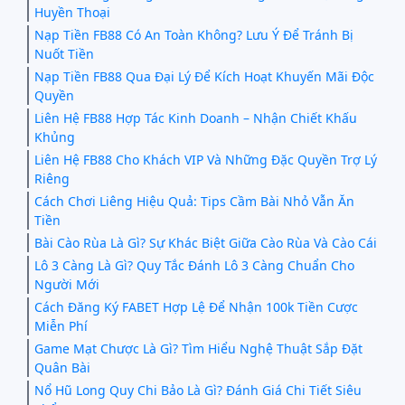
Huyền Thoại
Nạp Tiền FB88 Có An Toàn Không? Lưu Ý Để Tránh Bị
Nuốt Tiền
Nạp Tiền FB88 Qua Đại Lý Để Kích Hoạt Khuyến Mãi Độc
Quyền
Liên Hệ FB88 Hợp Tác Kinh Doanh – Nhận Chiết Khấu
Khủng
Liên Hệ FB88 Cho Khách VIP Và Những Đặc Quyền Trợ Lý
Riêng
Cách Chơi Liêng Hiệu Quả: Tips Cầm Bài Nhỏ Vẫn Ăn
Tiền
Bài Cào Rùa Là Gì? Sự Khác Biệt Giữa Cào Rùa Và Cào Cái
Lô 3 Càng Là Gì? Quy Tắc Đánh Lô 3 Càng Chuẩn Cho
Người Mới
Cách Đăng Ký FABET Hợp Lệ Để Nhận 100k Tiền Cược
Miễn Phí
Game Mạt Chược Là Gì? Tìm Hiểu Nghệ Thuật Sắp Đặt
Quân Bài
Nổ Hũ Long Quy Chi Bảo Là Gì? Đánh Giá Chi Tiết Siêu