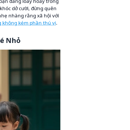
 bạn đang loay hoay trong
 khóc dở cười, đừng quên
hẹ nhàng rằng xã hội với
g không kém phần thú vị
.
Bé Nhỏ