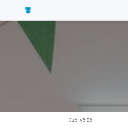
Cười Vỡ Bô