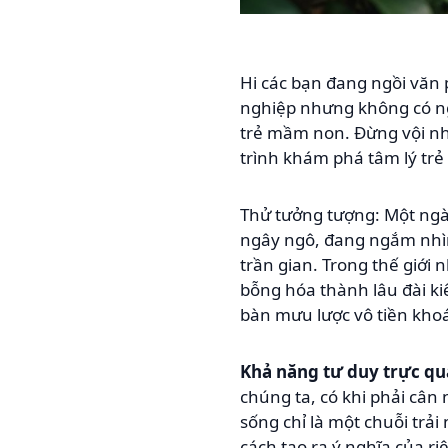
Hi các bạn đang ngồi văn
nghiệp nhưng không có ngh
trẻ mầm non. Đừng vội nhí
trình khám phá tâm lý trẻ 
Thử tưởng tượng: Một ngà
ngây ngô, đang ngắm nhìn
trần gian. Trong thế giới
bỗng hóa thành lâu đài k
bàn mưu lược vô tiền kho
Khả năng tư duy trực q
chúng ta, có khi phải cân 
sống chỉ là một chuỗi trải
cách tạo ra ý nghĩa của 