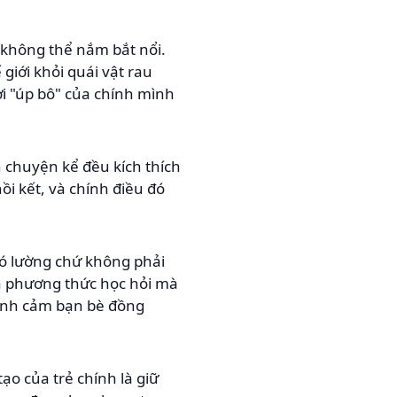
c không thể nắm bắt nổi.
giới khỏi quái vật rau
ời "úp bô" của chính mình
ến chuyện kể đều kích thích
i kết, và chính điều đó
hó lường chứ không phải
là phương thức học hỏi mà
 tình cảm bạn bè đồng
o của trẻ chính là giữ