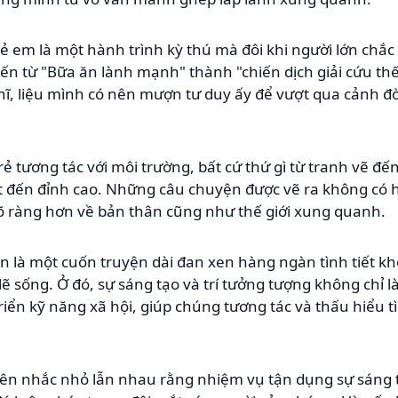
rẻ em là một hành trình kỳ thú mà đôi khi người lớn chắ
n từ "Bữa ăn lành mạnh" thành "chiến dịch giải cứu thế 
ghĩ, liệu mình có nên mượn tư duy ấy để vượt qua cảnh đ
trẻ tương tác với môi trường, bất cứ thứ gì từ tranh vẽ đ
ạt đến đỉnh cao. Những câu chuyện được vẽ ra không có hồ
rõ ràng hơn về bản thân cũng như thế giới xung quanh.
n là một cuốn truyện dài đan xen hàng ngàn tình tiết k
ẽ sống. Ở đó, sự sáng tạo và trí tưởng tượng không chỉ 
 triển kỹ năng xã hội, giúp chúng tương tác và thấu hiểu
nên nhắc nhỏ lẫn nhau rằng nhiệm vụ tận dụng sự sáng tạ