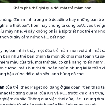
Khám phá thế giới qua đôi mắt trẻ mầm non.
 phòng, đắm mình trong mớ deadline hay những bạn trẻ 
ĩa là thất bại", hôm nay chúng ta cùng bước vào thế giớ
u mày nhé, vì đây không phải là lớp triết học trẻ em k
thơ với đầy cảm hứng và... bất ngờ.
y nọ bạn nhìn thấy một đứa trẻ mầm non với ánh mắt sá
 bạn như thể bạn chính là món đồ chơi mới toanh từ s
 nhiệm màu của trẻ, mọi thứ đều có khả năng "biến hình"
iên cường, mẩu bút chì dù ngắn ngủn nhưng lại là thần 
áng hậu cùng đội quân siêu anh hùng đồ chơi.
uan
của trẻ, theo Piaget đó, đang ở giai đoạn "tiền thao 
nhắc tác động qua lại của KPI và ROI trước khi đi ăn trư
 nghiệm đa sắc. Thông qua việc chơi đùa, lắc lư đung đưa
riêng mình từ vô vàn mảnh ghép lấp lánh xung quanh.