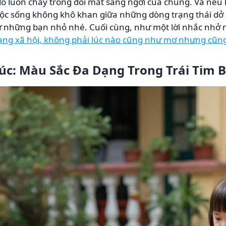
đó luôn cháy trong đôi mắt sáng ngời của chúng. Và nếu
cuộc sống không khô khan giữa những dòng trạng thái dở
những bạn nhỏ nhé. Cuối cùng, như một lời nhắc nhở n
ng xã hội, không phải lúc nào cũng như mơ nhưng cũn
úc: Màu Sắc Đa Dạng Trong Trái Tim 