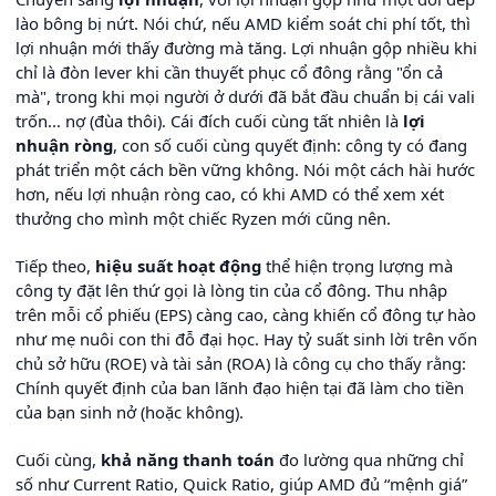
lào bông bị nứt. Nói chứ, nếu AMD kiểm soát chi phí tốt, thì
lợi nhuận mới thấy đường mà tăng. Lợi nhuận gộp nhiều khi
chỉ là đòn lever khi cần thuyết phục cổ đông rằng "ổn cả
mà", trong khi mọi người ở dưới đã bắt đầu chuẩn bị cái vali
trốn... nợ (đùa thôi). Cái đích cuối cùng tất nhiên là
lợi
nhuận ròng
, con số cuối cùng quyết định: công ty có đang
phát triển một cách bền vững không. Nói một cách hài hước
hơn, nếu lợi nhuận ròng cao, có khi AMD có thể xem xét
thưởng cho mình một chiếc Ryzen mới cũng nên.
Tiếp theo,
hiệu suất hoạt động
thể hiện trọng lượng mà
công ty đặt lên thứ gọi là lòng tin của cổ đông. Thu nhập
trên mỗi cổ phiếu (EPS) càng cao, càng khiến cổ đông tự hào
như mẹ nuôi con thi đỗ đại học. Hay tỷ suất sinh lời trên vốn
chủ sở hữu (ROE) và tài sản (ROA) là công cụ cho thấy rằng:
Chính quyết định của ban lãnh đạo hiện tại đã làm cho tiền
của bạn sinh nở (hoặc không).
Cuối cùng,
khả năng thanh toán
đo lường qua những chỉ
số như Current Ratio, Quick Ratio, giúp AMD đủ “mệnh giá”