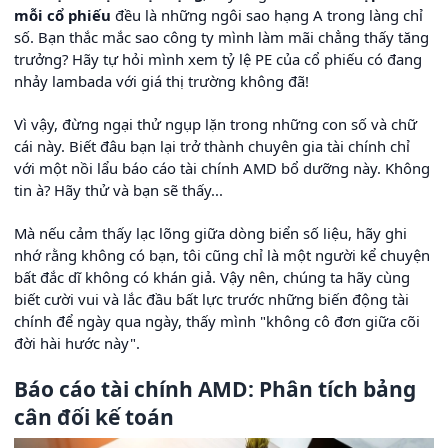
mỗi cổ phiếu
đều là những ngôi sao hạng A trong làng chỉ
số. Bạn thắc mắc sao công ty mình làm mãi chẳng thấy tăng
trưởng? Hãy tự hỏi mình xem tỷ lệ PE của cổ phiếu có đang
nhảy lambada với giá thị trường không đã!
Vì vậy, đừng ngại thử ngụp lặn trong những con số và chữ
cái này. Biết đâu bạn lại trở thành chuyên gia tài chính chỉ
với một nồi lẩu báo cáo tài chính AMD bổ dưỡng này. Không
tin à? Hãy thử và bạn sẽ thấy...
Mà nếu cảm thấy lạc lõng giữa dòng biển số liệu, hãy ghi
nhớ rằng không có bạn, tôi cũng chỉ là một người kể chuyện
bất đắc dĩ không có khán giả. Vậy nên, chúng ta hãy cùng
biết cười vui và lắc đầu bất lực trước những biến động tài
chính để ngày qua ngày, thấy mình "không cô đơn giữa cõi
đời hài hước này".
Báo cáo tài chính AMD: Phân tích bảng
cân đối kế toán