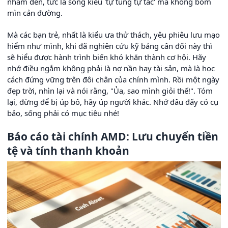
nhắm đến, tức là sống kiểu 'tự tung tự tác' mà không bom
mìn cản đường.
Mà các bạn trẻ, nhất là kiểu ưa thử thách, yêu phiêu lưu mạo
hiểm như mình, khi đã nghiên cứu kỹ bảng cân đối này thì
sẽ hiểu được hành trình biến khó khăn thành cơ hội. Hãy
nhớ điều ngắm không phải là nợ nần hay tài sản, mà là học
cách đứng vững trên đôi chân của chính mình. Rồi một ngày
đẹp trời, nhìn lại và nói rằng, "Ủa, sao mình giỏi thế!". Tóm
lại, đừng để bị úp bô, hãy úp người khác. Nhớ đâu đấy có cụ
bảo, sống phải có mục tiêu nhé!
Báo cáo tài chính AMD: Lưu chuyển tiền
tệ và tính thanh khoản