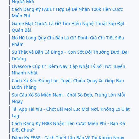
Người Mới
Cách Đăng Ký FABET Hợp Lệ Để Nhận 100k Tiền Cược
Miễn Phí
Game Mạt Chược Là Gì? Tìm Hiểu Nghệ Thuật Sắp Đặt
Quân Bài
Nổ Hũ Long Quy Chi Bảo Là Gì? Đánh Giá Chi Tiết Siêu
Phẩm
Sự Thật Về Bắn Cá Bingo – Cơn Sốt Đổi Thưởng Dưới Đại
Dương
Livescore Cúp C1 Đêm Nay: Cập Nhật Tỷ Số Trực Tuyến
Nhanh Nhất
Cách Xả Kèo Đúng Lúc: Tuyệt Chiêu Quay Xe Giúp Bạn
Luôn Thắng
Soi Cầu Xổ Số Miền Nam - Chốt Số Đẹp, Trúng Lớn Mỗi
Ngày
Tải App Tài Xỉu - Chốt Lãi Mọi Lúc Mọi Nơi, Không Lo Giật
Lag
Cách Đăng Ký FB88 Nhận Tiền Cược Miễn Phí - Bạn Đã
Biết Chưa?
Đăng Ký FB88 - Cách Thiết Lập Bảo Vệ Tài Khoản Ngay