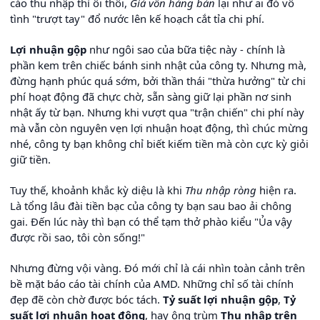
cáo thu nhập thì ôi thôi,
Giá vốn hàng bán
lại như ai đó vô
tình "trượt tay" đổ nước lên kế hoạch cắt tỉa chi phí.
Lợi nhuận gộp
như ngôi sao của bữa tiệc này - chính là
phần kem trên chiếc bánh sinh nhật của công ty. Nhưng mà,
đừng hạnh phúc quá sớm, bởi thần thái "thừa hưởng" từ chi
phí hoạt động đã chực chờ, sẵn sàng giữ lại phần nơ sinh
nhật ấy từ bạn. Nhưng khi vượt qua "trận chiến" chi phí này
mà vẫn còn nguyên vẹn lợi nhuận hoạt động, thì chúc mừng
nhé, công ty bạn không chỉ biết kiếm tiền mà còn cực kỳ giỏi
giữ tiền.
Tuy thế, khoảnh khắc kỳ diệu là khi
Thu nhập ròng
hiện ra.
Là tổng lâu đài tiền bạc của công ty bạn sau bao ải chông
gai. Đến lúc này thì bạn có thể tạm thở phào kiểu "Ủa vậy
được rồi sao, tôi còn sống!"
Nhưng đừng vội vàng. Đó mới chỉ là cái nhìn toàn cảnh trên
bề mặt báo cáo tài chính của AMD. Những chỉ số tài chính
đẹp đẽ còn chờ được bóc tách.
Tỷ suất lợi nhuận gộp
,
Tỷ
suất lợi nhuận hoạt động
, hay ông trùm
Thu nhập trên