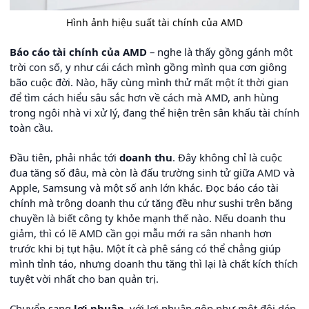
Hình ảnh hiệu suất tài chính của AMD
Báo cáo tài chính của AMD
– nghe là thấy gồng gánh một
trời con số, y như cái cách mình gồng mình qua cơn giông
bão cuộc đời. Nào, hãy cùng mình thử mất một ít thời gian
để tìm cách hiểu sâu sắc hơn về cách mà AMD, anh hùng
trong ngôi nhà vi xử lý, đang thể hiện trên sân khấu tài chính
toàn cầu.
Đầu tiên, phải nhắc tới
doanh thu
. Đây không chỉ là cuộc
đua tăng số đâu, mà còn là đấu trường sinh tử giữa AMD và
Apple, Samsung và một số anh lớn khác. Đọc báo cáo tài
chính mà trông doanh thu cứ tăng đều như sushi trên băng
chuyền là biết công ty khỏe mạnh thế nào. Nếu doanh thu
giảm, thì có lẽ AMD cần gọi mẫu mới ra sân nhanh hơn
trước khi bị tụt hậu. Một ít cà phê sáng có thể chẳng giúp
mình tỉnh táo, nhưng doanh thu tăng thì lại là chất kích thích
tuyệt vời nhất cho ban quản trị.
Chuyển sang
lợi nhuận
, với lợi nhuận gộp như một đôi dép