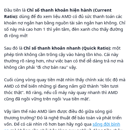
Đầu tiên là
Chỉ số thanh khoản hiện hành (Current
Ratio):
dùng để đo xem liệu AMD có đủ sức thanh toán các
khoản nợ ngắn hạn bằng nguồn tài sản ngắn hạn không. Chỉ
số này mà cao hơn 1 thì yên tâm, đèn xanh cho thấy đường
đi rộng mở!
Sau đó là
Chỉ số thanh khoản nhanh (Quick Ratio):
một
phép tính không cần trông cậy vào hàng tồn kho. Cái này
thường rõ ràng hơn, như việc bạn có thể dễ dàng trả nợ mà
không cần phải "đi chợ bán rau" vậy.
Cuối cùng vòng quay tiền mặt nhìn thấy chính xác tốc độ mà
AMD có thể biến những gì đang nắm giữ thành "tiền tươi
thóc thật". Rõ ràng, nếu cỗ máy này quay nhanh thì AMD
cũng đã ngồi vững trên ngôi 'vua tiền mặt'.
Vậy làm thế nào AMD làm được điều đó giữa sóng gió
thương trường? Đó là nghệ thuật để bảo toàn và phát triển
vốn. Để có cái nhìn rõ hơn bạn hãy ngó qua
sống đời bình