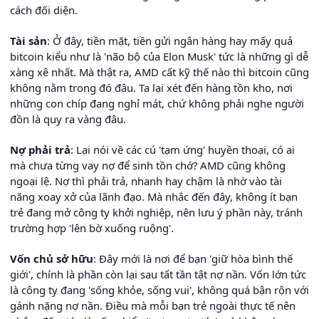
cách đối diện.
Tài sản
: Ở đây, tiền mặt, tiền gửi ngân hàng hay mấy quả
bitcoin kiểu như là 'não bộ của Elon Musk' tức là những gì dễ
xàng xê nhất. Mà thật ra, AMD cất kỹ thế nào thì bitcoin cũng
không nằm trong đó đâu. Ta lại xét đến hàng tồn kho, nơi
những con chíp đang nghỉ mát, chứ không phải nghe người
đồn là quy ra vàng đâu.
Nợ phải trả
: Lại nói về các cú 'tạm ứng' huyền thoại, có ai
mà chưa từng vay nợ để sinh tồn chớ? AMD cũng không
ngoại lệ. Nợ thì phải trả, nhanh hay chậm là nhờ vào tài
năng xoay xở của lãnh đạo. Mà nhắc đến đây, không ít bạn
trẻ đang mở công ty khởi nghiệp, nên lưu ý phần này, tránh
trường hợp 'lên bờ xuống ruộng'.
Vốn chủ sở hữu
: Đây mới là nơi để bạn 'giữ hòa bình thế
giới', chính là phần còn lại sau tất tần tật nợ nần. Vốn lớn tức
là công ty đang 'sống khỏe, sống vui', không quá bận rộn với
gánh nặng nợ nần. Điều mà mỗi bạn trẻ ngoài thực tế nên