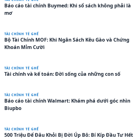
Báo cáo tài chính Buymed: Khi sổ sách không phải là
mơ
TÀI CHÍNH TÉ GHẾ
Bộ Tài Chính MOF: Khi Ngân Sách Kêu Gào và Chứng
Khoán Mỉm Cười
TÀI CHÍNH TÉ GHẾ
Tài chính và kế toán: Đời sống của những con số
TÀI CHÍNH TÉ GHẾ
Báo cáo tài chính Walmart: Khám phá dưới góc nhìn
Biupbo
TÀI CHÍNH TÉ GHẾ
500 Triệu Để Đâu Khỏi Bị Đời Úp Bô: Bí Kíp Đầu Tư Hết