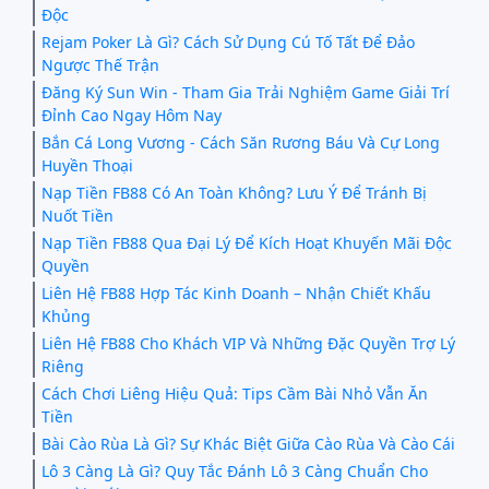
Độc
Rejam Poker Là Gì? Cách Sử Dụng Cú Tố Tất Để Đảo
Ngược Thế Trận
Đăng Ký Sun Win - Tham Gia Trải Nghiệm Game Giải Trí
Đỉnh Cao Ngay Hôm Nay
Bắn Cá Long Vương - Cách Săn Rương Báu Và Cự Long
Huyền Thoại
Nạp Tiền FB88 Có An Toàn Không? Lưu Ý Để Tránh Bị
Nuốt Tiền
Nạp Tiền FB88 Qua Đại Lý Để Kích Hoạt Khuyến Mãi Độc
Quyền
Liên Hệ FB88 Hợp Tác Kinh Doanh – Nhận Chiết Khấu
Khủng
Liên Hệ FB88 Cho Khách VIP Và Những Đặc Quyền Trợ Lý
Riêng
Cách Chơi Liêng Hiệu Quả: Tips Cầm Bài Nhỏ Vẫn Ăn
Tiền
Bài Cào Rùa Là Gì? Sự Khác Biệt Giữa Cào Rùa Và Cào Cái
Lô 3 Càng Là Gì? Quy Tắc Đánh Lô 3 Càng Chuẩn Cho