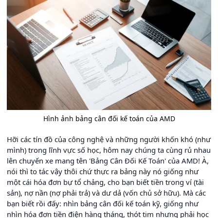
Hình ảnh bảng cân đối kế toán của AMD
Hỡi các tín đồ của công nghệ và những người khốn khó (như
mình) trong lĩnh vực số học, hôm nay chúng ta cùng rủ nhau
lên chuyến xe mang tên 'Bảng Cân Đối Kế Toán' của AMD! À,
nói thì to tác vậy thôi chứ thực ra bảng này nó giống như
một cái hóa đơn bự tổ chảng, cho bạn biết tiền trong ví (tài
sản), nợ nần (nợ phải trả) và dư dả (vốn chủ sở hữu). Mà các
bạn biết rồi đấy: nhìn bảng cân đối kế toán kỹ, giống như
nhìn hóa đơn tiền điện hàng tháng, thót tim nhưng phải học