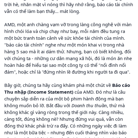
trời hè, nhăn mặt vì nóng thì hãy nhớ rằng, báo cáo tài chính
vẫn có thể làm bạn thấy... mát lòng.
AMD, một anh chàng vạm vỡ trong làng công nghệ với màn
hình chói lóa và chip chạy như bay, mỗi năm đều tung ra
một bức tranh toàn cảnh về sức khỏe tài chính của mình.
"báo cáo tài chính" nghe như một món khai vị trong nhà
hàng 5 sao mà ít ai dám thử. Nhưng, bạn có biết không, đối
với chúng ta - những cư dân mạng xã hội, đó là món ăn nhẹ
hoàn hảo để hiểu tại sao một công ty có thể "nổi đình nổi
đám", hoặc chỉ là "đứng nhìn lề đường khi người ta đi qua".
Bây giờ, chúng ta hãy cùng khám phá một chút về
Báo cáo
Thu nhập (Income Statement)
của AMD. Đó như là câu
chuyện sắp diễn ra của một bộ phim hành động mà bạn
không muốn bỏ lỡ. Bắt đầu với
Doanh thu thuần
, thứ mà
không khác gì vàng ròng trong thế giới này. Càng nhiều,
càng tốt, đúng không nè? Nhưng đừng vui quá, vẫn còn
đống thứ khác phải trừ ra đấy. Có những ngày việc đi làm
như là một bữa tiệc – nhưng đến cuối tháng nhìn vào báo