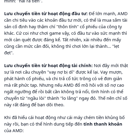
mình: "hái ra tiền".
Lưu chuyển tiền từ hoạt động đầu tư:
Để lớn mạnh, AMD
cần chi tiêu vào các khoản đầu tư mới, có thể là mua sắm tài
sản cố định hay thậm chí "thôn tính" cổ phiếu của công ty
khác. Cứ coi như chơi game vậy, có đầu tư vào sức mạnh thì
mới càn quét được đáng kể. Tất nhiên, xài nhiều đến mấy
cũng cần mức cân đối, không thì chơi lớn lại thành... "lẹt
đẹt".
Lưu chuyển tiền từ hoạt động tài chính:
Nơi đây mới thật
sự là nơi câu chuyện "vay nợ bị dí" được kể lại. Vay mượn,
phát hành cổ phiếu, và chi trả cổ tức trông có vẻ đơn giản
mà rất phức tạp. Nhưng nếu AMD đổ mồ hôi với số nợ cao
ngất ngưỡng để rồi bất cần không trả nổi, tình hình có thể
chuyển từ "ngầu lòi" thành "lo lắng" ngay đó. Thế nên chỉ số
này rất đáng để bạn dõi theo.
Khi đã hiểu cái hoạt động như cái máy chém tiền khủng bố
này rồi, bạn có thể hình dung tiếp đến
tính thanh khoản
của AMD: