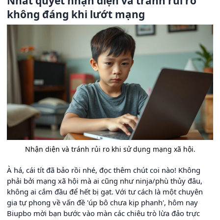
Nhất quyết nhận diện và tránh rủi ro
không đáng khi lướt mạng
Nhận diện và tránh rủi ro khi sử dụng mạng xã hội.
À há, cái tít đã bảo rồi nhé, đọc thêm chút coi nào! Không
phải bởi mạng xã hội mà ai cũng như ninja/phù thủy đâu,
không ai cắm đầu để hết bị gạt. Với tư cách là một chuyên
gia tự phong về vấn đề 'úp bô chưa kịp phanh', hôm nay
Biupbo mời bạn bước vào màn các chiêu trò lừa đảo trực