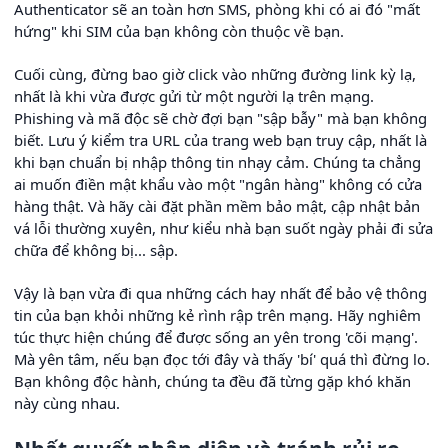
Authenticator sẽ an toàn hơn SMS, phòng khi có ai đó "mất
hứng" khi SIM của bạn không còn thuộc về bạn.
Cuối cùng, đừng bao giờ click vào những đường link kỳ lạ,
nhất là khi vừa được gửi từ một người lạ trên mạng.
Phishing và mã độc sẽ chờ đợi bạn "sập bẫy" mà bạn không
biết. Lưu ý kiểm tra URL của trang web bạn truy cập, nhất là
khi bạn chuẩn bị nhập thông tin nhạy cảm. Chúng ta chẳng
ai muốn điền mật khẩu vào một "ngân hàng" không có cửa
hàng thật. Và hãy cài đặt phần mềm bảo mật, cập nhật bản
vá lỗi thường xuyên, như kiểu nhà bạn suốt ngày phải đi sửa
chữa để không bị... sập.
Vậy là bạn vừa đi qua những cách hay nhất để bảo vệ thông
tin của bạn khỏi những kẻ rình rập trên mạng. Hãy nghiêm
túc thực hiện chúng để được sống an yên trong 'cõi mạng'.
Mà yên tâm, nếu bạn đọc tới đây và thấy 'bí' quá thì đừng lo.
Bạn không độc hành, chúng ta đều đã từng gặp khó khăn
này cùng nhau.