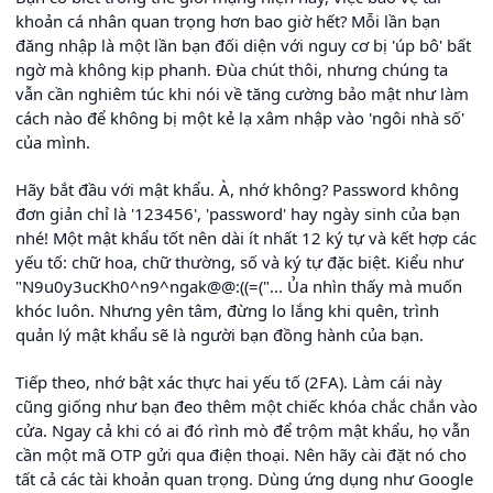
khoản cá nhân quan trọng hơn bao giờ hết? Mỗi lần bạn
đăng nhập là một lần bạn đối diện với nguy cơ bị 'úp bô' bất
ngờ mà không kịp phanh. Đùa chút thôi, nhưng chúng ta
vẫn cần nghiêm túc khi nói về tăng cường bảo mật như làm
cách nào để không bị một kẻ lạ xâm nhập vào 'ngôi nhà số'
của mình.
Hãy bắt đầu với mật khẩu. À, nhớ không? Password không
đơn giản chỉ là '123456', 'password' hay ngày sinh của bạn
nhé! Một mật khẩu tốt nên dài ít nhất 12 ký tự và kết hợp các
yếu tố: chữ hoa, chữ thường, số và ký tự đặc biệt. Kiểu như
"N9u0y3ucKh0^n9^ngak@@:((=("... Ủa nhìn thấy mà muốn
khóc luôn. Nhưng yên tâm, đừng lo lắng khi quên, trình
quản lý mật khẩu sẽ là người bạn đồng hành của bạn.
Tiếp theo, nhớ bật xác thực hai yếu tố (2FA). Làm cái này
cũng giống như bạn đeo thêm một chiếc khóa chắc chắn vào
cửa. Ngay cả khi có ai đó rình mò để trộm mật khẩu, họ vẫn
cần một mã OTP gửi qua điện thoại. Nên hãy cài đặt nó cho
tất cả các tài khoản quan trọng. Dùng ứng dụng như Google