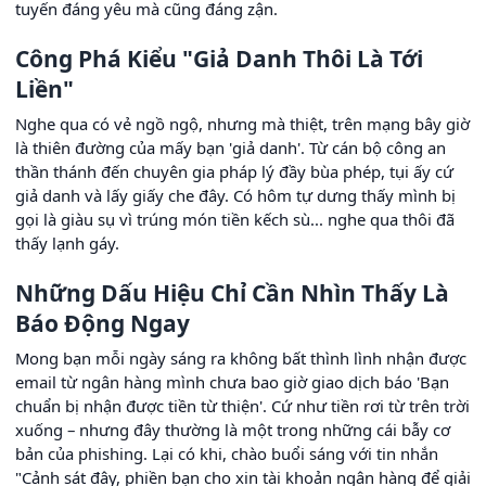
tuyến đáng yêu mà cũng đáng zận.
Công Phá Kiểu "Giả Danh Thôi Là Tới
Liền"
Nghe qua có vẻ ngồ ngộ, nhưng mà thiệt, trên mạng bây giờ
là thiên đường của mấy bạn 'giả danh'. Từ cán bộ công an
thần thánh đến chuyên gia pháp lý đầy bùa phép, tụi ấy cứ
giả danh và lấy giấy che đây. Có hôm tự dưng thấy mình bị
gọi là giàu sụ vì trúng món tiền kếch sù... nghe qua thôi đã
thấy lạnh gáy.
Những Dấu Hiệu Chỉ Cần Nhìn Thấy Là
Báo Động Ngay
Mong bạn mỗi ngày sáng ra không bất thình lình nhận được
email từ ngân hàng mình chưa bao giờ giao dịch báo 'Bạn
chuẩn bị nhận được tiền từ thiện'. Cứ như tiền rơi từ trên trời
xuống – nhưng đây thường là một trong những cái bẫy cơ
bản của phishing. Lại có khi, chào buổi sáng với tin nhắn
"Cảnh sát đây, phiền bạn cho xin tài khoản ngân hàng để giải