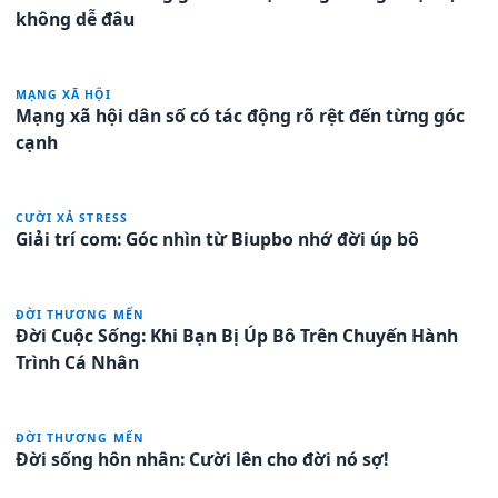
không dễ đâu
MẠNG XÃ HỘI
Mạng xã hội dân số có tác động rõ rệt đến từng góc
cạnh
CƯỜI XẢ STRESS
Giải trí com: Góc nhìn từ Biupbo nhớ đời úp bô
ĐỜI THƯƠNG MẾN
Đời Cuộc Sống: Khi Bạn Bị Úp Bô Trên Chuyến Hành
Trình Cá Nhân
ĐỜI THƯƠNG MẾN
Đời sống hôn nhân: Cười lên cho đời nó sợ!