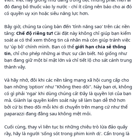
đó đang bỏ thuốc vào ly nước - chí ít cũng nên báo cho ai đó
có quyền uy xịn hoặc siêu năng lực hơn.
Bây giờ, chúng ta cùng bàn đến 'tính năng sao' trên các nền
tảng:
Chế độ riêng tư!
Cài đặt này không chỉ giúp bạn kiểm
soát ai có thể xem thông tin cá nhân mà còn giúp tránh việc
tự 'úp bô' chính mình. Bạn có thể
giới hạn chia sẻ thông
tin
, chỉ cho phép những ai thực sự cần biết. Nó giống như
bạn đang giữ một bí mật lớn và chỉ tiết lộ cho sát cánh trung
thành vậy.
Và hãy nhớ, đôi khi các nền tảng mạng xã hội cung cấp cho
bạn những 'option' như "Không theo dõi". Này bạn ơi, không
có gì phải 'ngại' khi dùng chúng cả! Đây là quyền lợi của bạn
mà. Giành lại quyền kiểm soát này sẽ làm bạn dễ thở hơn
bởi cứ bị theo dõi mỗi khi di chuyển trên mạng cứ như thể
paparazzi đang đằng sau không mệt mỏi.
Cuối cùng, thay vì liên tục bị những chiêu trò lừa đảo quấy
rầy, hãy là người 'sống sót trong phim kinh dị'. Cẩn trọng là