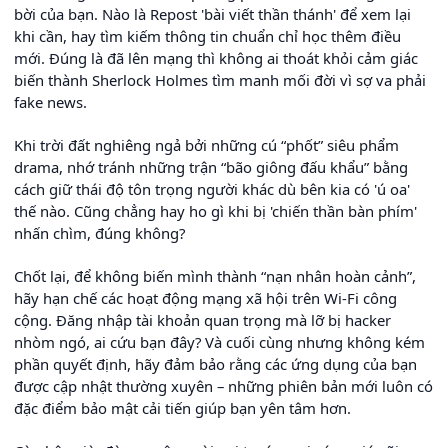
bời của bạn. Nào là Repost 'bài viết thần thánh' để xem lại
khi cần, hay tìm kiếm thông tin chuẩn chỉ học thêm điều
mới. Đúng là đã lên mạng thì không ai thoát khỏi cảm giác
biến thành Sherlock Holmes tìm manh mối đời vì sợ va phải
fake news.
Khi trời đất nghiêng ngả bởi những cú “phốt” siêu phẩm
drama, nhớ tránh những trận “bão giông đấu khẩu” bằng
cách giữ thái độ tôn trọng người khác dù bên kia có 'ú oa'
thế nào. Cũng chẳng hay ho gì khi bị 'chiến thần bàn phím'
nhấn chìm, đúng không?
Chốt lại, để không biến mình thành “nạn nhân hoàn cảnh”,
hãy hạn chế các hoạt động mạng xã hội trên Wi-Fi công
cộng. Đăng nhập tài khoản quan trọng mà lỡ bị hacker
nhòm ngó, ai cứu bạn đây? Và cuối cùng nhưng không kém
phần quyết định, hãy đảm bảo rằng các ứng dụng của bạn
được cập nhật thường xuyên – những phiên bản mới luôn có
đặc điểm bảo mật cải tiến giúp bạn yên tâm hơn.