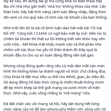
tay kẻ xấu, thì đừng dại gì mà công khai số điện thoại hay
địa chỉ nhà như gắn biển “nhà trọ“ không khóa cửa nhé. Cẩn
thận hơn, hãy bật tính năng cảnh báo đăng nhập, đặng theo
dõi xem có ma quỷ nào cố tình vào tài khoản của bạn không.
Nhớ một lần tôi bị bà cô bình luận dạo hát mãi bài 'Cô Gái
Đổ Vỡ': 'Cũng bởi 123456 cứ ngỡ bảo mật ấy mà'. Đến lúc bị
chiếm tài khoản thì thật sự tôi không biết nên khóc hay nên
cười nữa... Mở khóa mật khẩu mạnh vào và thở phào nhẹ
nhõm với xác thực hai yếu tố thần thánh đi! Đây quả là
khoản đầu tư cho sự an toàn đáng đồng tiền bát gạo.
Nhưng cũng đừng quên rằng nếu cứ mãi dán mắt vào màn
hình thì không khéo lại thành người vô thức chứ chẳng đùa.
Chìa khóa là đặt mục tiêu cụ thể cho #thời_gian_ảo diệu đó.
Sử dụng đồng hồ báo thức cũng là chiến thuật thông minh
để ép mình khép lại thế giới mạng và vươn mình về hiện
thực. Nhờ vậy, cuộc sống chẳng bị “mê mang” nữa.
Đã đặt chân vào cõi mạng xã hội, hãy tận dụng hết từng
chức năng của nó để làm phong phú thêm vốn sống vốn rối