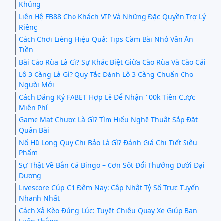
Khủng
Liên Hệ FB88 Cho Khách VIP Và Những Đặc Quyền Trợ Lý
Riêng
Cách Chơi Liêng Hiệu Quả: Tips Cầm Bài Nhỏ Vẫn Ăn
Tiền
Bài Cào Rùa Là Gì? Sự Khác Biệt Giữa Cào Rùa Và Cào Cái
Lô 3 Càng Là Gì? Quy Tắc Đánh Lô 3 Càng Chuẩn Cho
Người Mới
Cách Đăng Ký FABET Hợp Lệ Để Nhận 100k Tiền Cược
Miễn Phí
Game Mạt Chược Là Gì? Tìm Hiểu Nghệ Thuật Sắp Đặt
Quân Bài
Nổ Hũ Long Quy Chi Bảo Là Gì? Đánh Giá Chi Tiết Siêu
Phẩm
Sự Thật Về Bắn Cá Bingo – Cơn Sốt Đổi Thưởng Dưới Đại
Dương
Livescore Cúp C1 Đêm Nay: Cập Nhật Tỷ Số Trực Tuyến
Nhanh Nhất
Cách Xả Kèo Đúng Lúc: Tuyệt Chiêu Quay Xe Giúp Bạn
Luôn Thắng