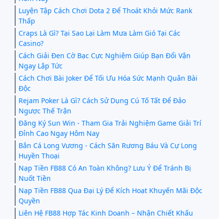
Luyện Tập Cách Chơi Dota 2 Để Thoát Khỏi Mức Rank
Thấp
Craps Là Gì? Tại Sao Lại Làm Mưa Làm Gió Tại Các
Casino?
Cách Giải Đen Cờ Bạc Cực Nghiệm Giúp Bạn Đổi Vận
Ngay Lập Tức
Cách Chơi Bài Joker Để Tối Ưu Hóa Sức Mạnh Quân Bài
Độc
Rejam Poker Là Gì? Cách Sử Dụng Cú Tố Tất Để Đảo
Ngược Thế Trận
Đăng Ký Sun Win - Tham Gia Trải Nghiệm Game Giải Trí
Đỉnh Cao Ngay Hôm Nay
Bắn Cá Long Vương - Cách Săn Rương Báu Và Cự Long
Huyền Thoại
Nạp Tiền FB88 Có An Toàn Không? Lưu Ý Để Tránh Bị
Nuốt Tiền
Nạp Tiền FB88 Qua Đại Lý Để Kích Hoạt Khuyến Mãi Độc
Quyền
Liên Hệ FB88 Hợp Tác Kinh Doanh – Nhận Chiết Khấu