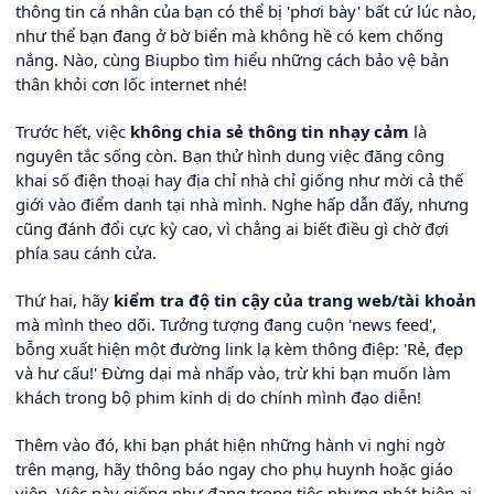
thông tin cá nhân của bạn có thể bị 'phơi bày' bất cứ lúc nào,
như thể bạn đang ở bờ biển mà không hề có kem chống
nắng. Nào, cùng Biupbo tìm hiểu những cách bảo vệ bản
thân khỏi cơn lốc internet nhé!
Trước hết, việc
không chia sẻ thông tin nhạy cảm
là
nguyên tắc sống còn. Bạn thử hình dung việc đăng công
khai số điện thoại hay địa chỉ nhà chỉ giống như mời cả thế
giới vào điểm danh tại nhà mình. Nghe hấp dẫn đấy, nhưng
cũng đánh đổi cực kỳ cao, vì chẳng ai biết điều gì chờ đợi
phía sau cánh cửa.
Thứ hai, hãy
kiểm tra độ tin cậy của trang web/tài khoản
mà mình theo dõi. Tưởng tượng đang cuộn 'news feed',
bỗng xuất hiện một đường link lạ kèm thông điệp: 'Rẻ, đẹp
và hư cấu!' Đừng dại mà nhấp vào, trừ khi bạn muốn làm
khách trong bộ phim kinh dị do chính mình đạo diễn!
Thêm vào đó, khi bạn phát hiện những hành vi nghi ngờ
trên mạng, hãy thông báo ngay cho phụ huynh hoặc giáo
viên. Việc này giống như đang trong tiệc nhưng phát hiện ai