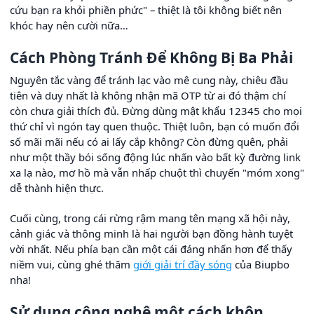
cứu bạn ra khỏi phiền phức" – thiệt là tôi không biết nên
khóc hay nên cười nữa…
Cách Phòng Tránh Để Không Bị Ba Phải
Nguyên tắc vàng để tránh lạc vào mê cung này, chiêu đầu
tiên và duy nhất là không nhận mã OTP từ ai đó thậm chí
còn chưa giải thích đủ. Đừng dùng mật khẩu 12345 cho mọi
thứ chỉ vì ngón tay quen thuộc. Thiệt luôn, bạn có muốn đổi
số mãi mãi nếu có ai lấy cắp không? Còn đừng quên, phải
như một thầy bói sống động lúc nhấn vào bất kỳ đường link
xa lạ nào, mơ hồ mà vẫn nhấp chuột thì chuyến "móm xong"
dễ thành hiện thực.
Cuối cùng, trong cái rừng rậm mang tên mạng xã hội này,
cảnh giác và thông minh là hai người bạn đồng hành tuyệt
vời nhất. Nếu phía bạn cần một cái đáng nhấn hơn để thấy
niềm vui, cùng ghé thăm
giới giải trí đầy sóng
của Biupbo
nha!
Sử dụng công nghệ một cách khôn