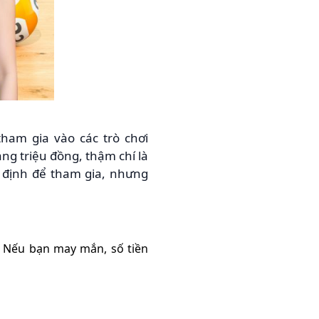
ham gia vào các trò chơi
ng triệu đồng, thậm chí là
 định để tham gia, nhưng
t. Nếu bạn may mắn, số tiền