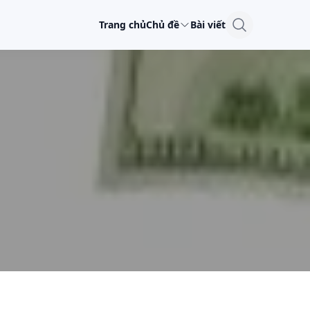
Trang chủ
Chủ đề
Bài viết