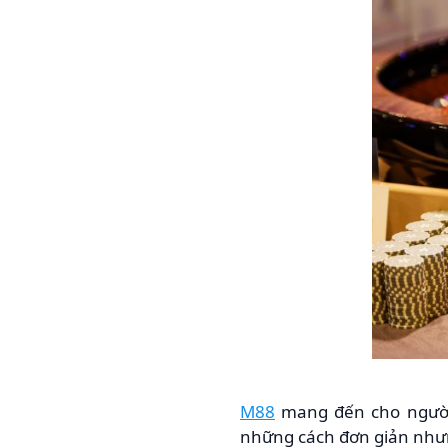
M88
mang đến cho người c
những cách đơn giản nhưng