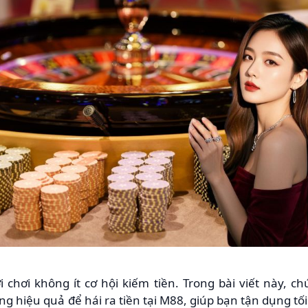
hơi không ít cơ hội kiếm tiền. Trong bài viết này, 
 hiệu quả để hái ra tiền tại M88, giúp bạn tận dụng tối