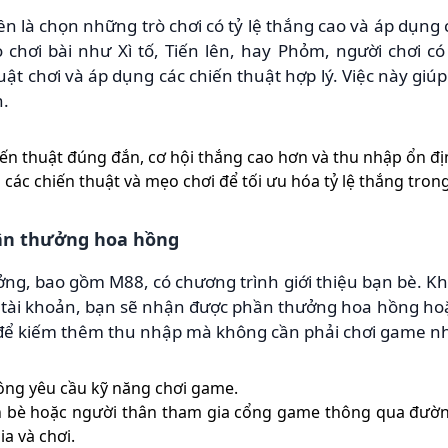
ền là chọn những trò chơi có tỷ lệ thắng cao và áp dụng 
ò chơi bài như Xì tố, Tiến lên, hay Phỏm, người chơi 
ật chơi và áp dụng các chiến thuật hợp lý. Việc này giúp
n.
ến thuật đúng đắn, cơ hội thắng cao hơn và thu nhập ổn đị
 các chiến thuật và mẹo chơi để tối ưu hóa tỷ lệ thắng trong
hận thưởng hoa hồng
ng, bao gồm M88, có chương trình giới thiệu bạn bè. Kh
tài khoản, bạn sẽ nhận được phần thưởng hoa hồng ho
 để kiếm thêm thu nhập mà không cần phải chơi game nh
ông yêu cầu kỹ năng chơi game.
n bè hoặc người thân tham gia cổng game thông qua đường 
a và chơi.