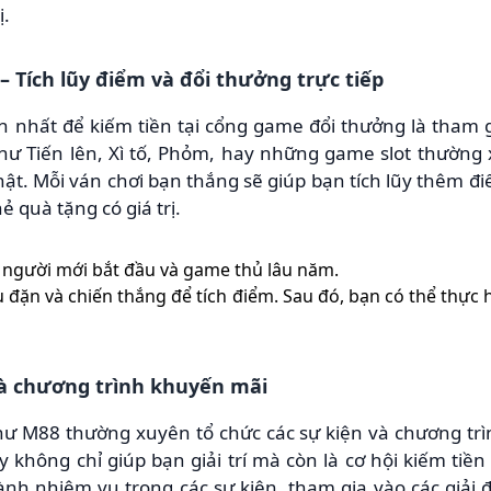
ị.
 Tích lũy điểm và đổi thưởng trực tiếp
 nhất để kiếm tiền tại cổng game đổi thưởng là tham gi
hư Tiến lên, Xì tố, Phỏm, hay những game slot thường 
ật. Mỗi ván chơi bạn thắng sẽ giúp bạn tích lũy thêm đi
ẻ quà tặng có giá trị.
 người mới bắt đầu và game thủ lâu năm.
u đặn và chiến thắng để tích điểm. Sau đó, bạn có thể thực 
và chương trình khuyến mãi
ư M88 thường xuyên tổ chức các sự kiện và chương trì
 không chỉ giúp bạn giải trí mà còn là cơ hội kiếm tiền
nh nhiệm vụ trong các sự kiện, tham gia vào các giải 