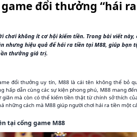
game đổi thưởng “hái ra
chơi không ít cơ hội kiếm tiền. Trong bài viết này
 nhưng hiệu quả để hái ra tiền tại M88, giúp bạn t
ần thưởng giá trị.
ame đổi thưởng uy tín, M88 là cái tên không thể bỏ q
ởng hấp dẫn cùng các sự kiện phong phú, M88 mang đến
 giãn mà còn có thể kiếm tiền thật từ chính sở thích của
á những cách mà M88 giúp người chơi hái ra tiền một cá
iền tại cổng game M88