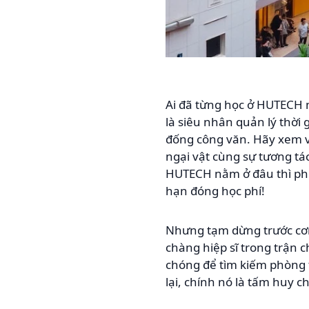
Ai đã từng học ở HUTECH 
là siêu nhân quản lý thời 
đống công văn. Hãy xem v
ngại vật cùng sự tương tá
HUTECH nằm ở đâu thì phức
hạn đóng học phí!
Nhưng tạm dừng trước cơn
chàng hiệp sĩ trong trận c
chóng để tìm kiếm phòng t
lại, chính nó là tấm huy c