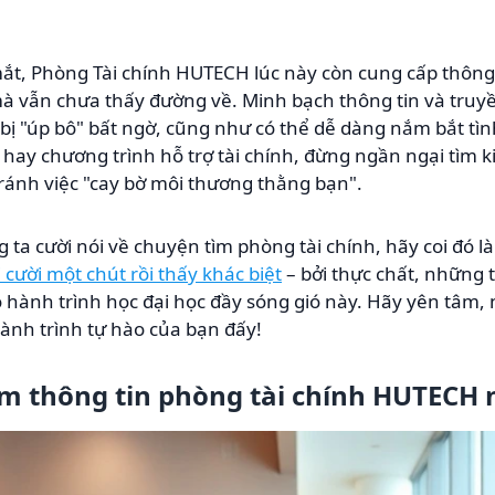
mắt, Phòng Tài chính HUTECH lúc này còn cung cấp thông
t mà vẫn chưa thấy đường về. Minh bạch thông tin và truy
ị "úp bô" bất ngờ, cũng như có thể dễ dàng nắm bắt tìn
hay chương trình hỗ trợ tài chính, đừng ngần ngại tìm ki
ránh việc "cay bờ môi thương thằng bạn".
 ta cười nói về chuyện tìm phòng tài chính, hãy coi đó l
 cười một chút rồi thấy khác biệt
– bởi thực chất, những 
o hành trình học đại học đầy sóng gió này. Hãy yên tâm
ành trình tự hào của bạn đấy!
ếm thông tin phòng tài chính HUTECH