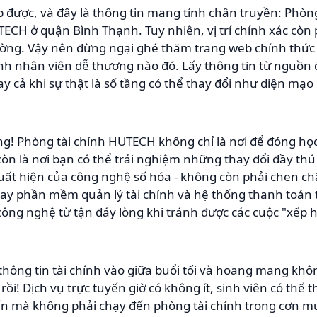
p được, và đây là thông tin mang tính chân truyền: Phòn
UTECH ở quận Bình Thạnh. Tuy nhiên, vị trí chính xác còn
rường. Vậy nên đừng ngại ghé thăm trang web chính th
h nhân viên dễ thương nào đó. Lấy thông tin từ nguồn đ
y cả khi sự thật là số tầng có thể thay đổi như diện mạo
g! Phòng tài chính HUTECH không chỉ là nơi để đóng họ
còn là nơi bạn có thể trải nghiệm những thay đổi đầy thú
xuất hiện của công nghệ số hóa - không còn phải chen ch
gay phần mềm quản lý tài chính và hệ thống thanh toán t
công nghệ từ tận đáy lòng khi tránh được các cuộc "xếp 
thông tin tài chính vào giữa buổi tối và hoang mang kh
ồi! Dịch vụ trực tuyến giờ có không ít, sinh viên có thể
ến mà không phải chạy đến phòng tài chính trong cơn 