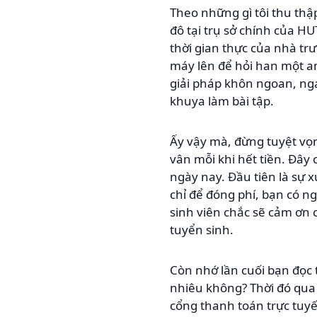
Theo những gì tôi thu thậ
đô tại trụ sở chính của H
thời gian thực của nhà t
máy lên để hỏi han một an
giải pháp khôn ngoan, nga
khuya làm bài tập.
Ấy vậy mà, đừng tuyệt vọn
vân mỗi khi hết tiền. Đây 
ngày nay. Đầu tiên là sự 
chỉ để đóng phí, bạn có n
sinh viên chắc sẽ cảm ơn 
tuyển sinh.
Còn nhớ lần cuối bạn đọc 
nhiêu không? Thời đó qua r
cổng thanh toán trực tuy