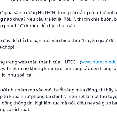
ớ giữa sân trường HUTECH, trong cái nắng gắt như tình 
 nào chưa? Nếu câu trả lời là 'Rồi...', thì xin chia buồn,
kịp phanh' đó không dễ chịu chút nào.
đây để chỉ cho bạn một vài chiêu thức 'truyền giáo' để 
a-chớp!
sang trang web thần thánh của HUTECH (
www.hutech.edu
ày. Thiệt ra nó không khác gì đi tìm công tắc đèn trong lú
lòi như soái ca.
ười như nằm mơ vào một buổi sáng mùa đông, thì hãy t
 từ khóa như 'phòng tài chính'. Internet là một thứ tuyệ
ả đống thông tin. Nghiêm túc mà nói, điều này sẽ giúp b
g có lối thoát.