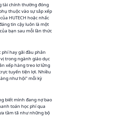
g tài chính thường đóng
 phụ thuộc vào sự sắp xếp
ức của HUTECH hoặc nhấc
áng tin cậy luôn là một
 của bạn sau mỗi lần thức
c phí hay gãi đầu phân
 vị trong ngành giáo dục
ân xếp hàng treo lơ lửng
rực tuyến tiện lợi. Nhiều
hàng như hội" mỗi kỳ
ông biết mình đang nợ bao
 thanh toán học phí qua
mưa tầm tã như những bộ