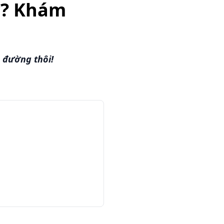
y? Khám
n đường thôi!