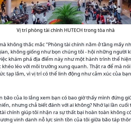
Vị trí phòng tài chính HUTECH trong tòa nhà
mà không thắc mắc "Phòng tài chính nằm ở tầng mấy nhỉ
gian, không giống như bọn chúng tôi - hội những người kh
iệc khám phá địa điểm này như một hành trình thể hiện
c khéo léo với môi trường xung quanh. Thật ra để mà nói
 tạp lắm, vì vị trí có thể linh động như cảm xúc của bạn
 bão của lo lắng xem bạn có bao giờ thấy mình đứng gi
hiến, nhưng chả biết đánh với ai không? Nhớ lại lần cuối
ài chính giúp tôi nhận ra sự thất bại hoàn toàn không c
hương vinh danh nỗ lực sinh tồn của tôi giữa bão táp thô