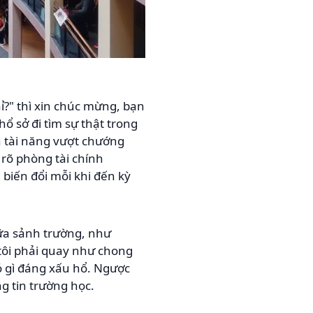
?" thì xin chúc mừng, bạn
ổ sở đi tìm sự thật trong
 tài năng vượt chướng
 rõ phòng tài chính
 biến đổi mỗi khi đến kỳ
ữa sảnh trường, như
 tôi phải quay như chong
ó gì đáng xấu hổ. Ngược
ng tin trường học.