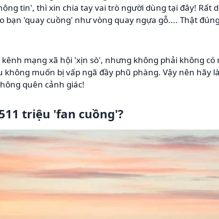
ông tin', thì xin chia tay vai trò người dùng tại đây! Rất
o bạn 'quay cuồng' như vòng quay ngựa gỗ.... Thật đún
à kênh mạng xã hội 'xịn sò', nhưng không phải không c
u không muốn bị vấp ngã đầy phũ phàng. Vậy nên hãy là
không quên cảnh giác!
511 triệu 'fan cuồng'?