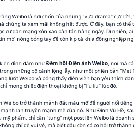
 rằng Weibo là nơi chốn của những "vựa drama" cực lớn,
à chúng ta xem mãi không hết được. Ở đây, bạn có thể 
c cư dân mạng xôn xao bàn tán hàng ngày. Dĩ nhiên, ai
n mới nóng bỏng tay để còn kịp cà khịa đồng nghiệp ngồi 
 kiện đình đám như
Đêm hội Điện ảnh Weibo
, nơi mà c
 trong những bộ cánh lộng lẫy, như một phiên bản "Met 
ng lướt Weibo và bỗng thấy diễn viên bạn yêu thích đang 
 chỉ mong chiếc điện thoại không bị "lìu lìu" lúc đó.
iến Weibo trở thành mảnh đất màu mỡ để người nổi tiếng
c mạnh lan truyền mạnh mẽ của nó. Như Đinh Vũ Hề, sau
 mỹ phẩm, chỉ cần "tung" một post lên Weibo là doanh 
hông chỉ để vui vẻ, mà biết đâu còn có cơ hội trở thành