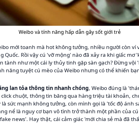
Weibo và tính năng hấp dẫn gây sốt giới trẻ
bo mới toanh mà hot không tưởng, nhiều người còn ví vo
 Quốc. Rồi vậy cú 'vỡ mộng' nào đã xảy ra khi giấc mơ 
 tành như một cái ly thủy tinh gặp sàn gạch? Đừng vội 'b
nh năng tuyệt cú mèo của Weibo nhưng có thể khiến bạn
ăng lan tỏa thông tin nhanh chóng
, Weibo đúng là 'th
ú click chuột, thông tin băng qua hàng triệu tài khoản, ch
 là sức mạnh không tưởng, còn mình gọi là 'tốc độ ánh 
ng nể là nguy cơ bạn vô tình trở thành một phần của cú 
'fake news'. Hay thật, cái cảm giác 'mới chia sẻ mà đã thấ