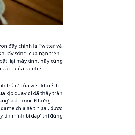
n đây chính là Twitter và
'khuẩy sóng' của bạn trên
ật' lại máy tính, hãy cùng
 bật ngửa ra nhé.
ánh thần' của việc khuếch
ưa kịp quay đi đã thấy tràn
sáng' kiểu mới. Nhưng
game chia sẻ tin sai, được
y tin mình bị dập' thì đừng