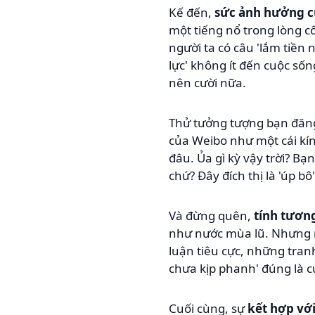
Kế đến,
sức ảnh hưởng c
một tiếng nổ trong lòng 
người ta có câu 'lắm tiền
lực' không ít đến cuộc số
nên cười nữa.
Thử tưởng tượng bạn đăng
của Weibo như một cái kí
đâu. Ủa gì kỳ vậy trời? B
chứ? Đây đích thị là 'úp b
Và đừng quên,
tính tương
như nước mùa lũ. Nhưng rồ
luận tiêu cực, những tranh
chưa kịp phanh' đúng là 
Cuối cùng, sự
kết hợp với