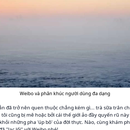
Weibo và phân khúc người dùng đa dạng
n đã trở nên quen thuộc chẳng kém gì... trà sữa trân châ
h tôi cũng bị mê hoặc bởi cái thế giới ảo đầy quyến rũ 
khỏi những pha 'úp bô' của đời thực. Nào, cùng khám phá
ã "lạc lối" với Weibo nhé!