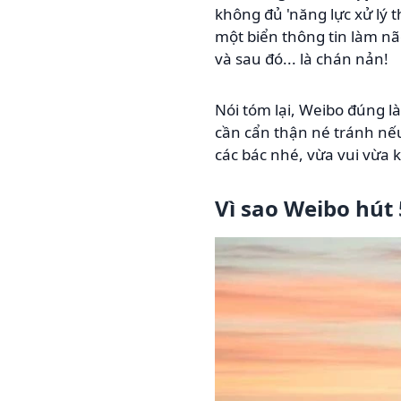
không đủ 'năng lực xử lý th
một biển thông tin làm nã
và sau đó... là chán nản!
Nói tóm lại, Weibo đúng l
cần cẩn thận né tránh nế
các bác nhé, vừa vui vừa 
Vì sao Weibo hút 