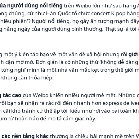
ủa người dùng nổi tiếng
trên Weibo lớn như sao hạng A 
công chúng, cứ như Hàn Quốc tổ chức concert K-pop hàn
 nhiều phiền'? Người nổi tiếng, họ gây ấn tượng mạnh đấ
ng hằng ngày của người dùng bình thường. Thật sự là tôi
 một ý kiến táo bạo về một vấn đề xã hội nhưng rồi
giớ
nh cận mờ mờ. Đơn giản là có những thứ 'không dễ dàng 
ạn từng nghĩ mình là một nhà văn mắc kẹt trong thế giới 
ô' không cần thỏa hiệp.
 tác cao
của Weibo khiến nhiều người mê mệt. Những cú
i bạn sẽ nhận ra rắc rối đến nhanh hơn express delive
 cãi khó tránh cứ thế ập tới, kiểu như rơi vào bài toán kh
cụm từ hoàn hảo để mô tả cảm giác này.
 các nền tảng khác
thường là chiêu bài mạnh mẽ trên 