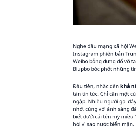
Nghe đâu mạng xã hội Wei
Instagram phiên bản Trung
Weibo bỗng dưng đổ vỡ tan
Biupbo bóc phốt những tí
Đầu tiên, nhắc đến
khả n
tán tin tức. Chỉ cần một c
ngập. Nhiều người gọi đây
nhớ, cùng với ánh sáng đá
biết dưới cái tên mỹ miều 
hỏi vì sao nước biển mặn.