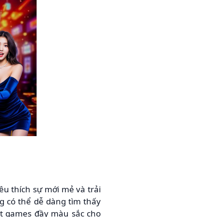
êu thích sự mới mẻ và trải
g có thể dễ dàng tìm thấy
lot games đầy màu sắc cho