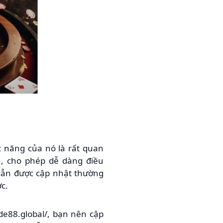
c năng của nó là rất quan
ện, cho phép dễ dàng điều
dẫn được cập nhật thường
c.
ode88.global/, bạn nên cập