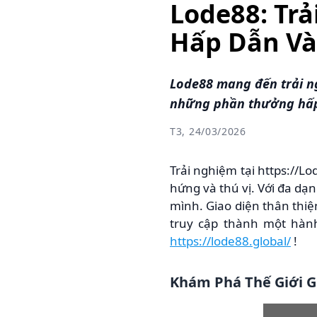
Lode88: Trả
Hấp Dẫn Và
Lode88 mang đến trải ng
những phần thưởng hấp
T3, 24/03/2026
Trải nghiệm tại https://L
hứng và thú vị. Với đa dạn
mình. Giao diện thân thiện
truy cập thành một hành
https://lode88.global/
!
Khám Phá Thế Giới Gi