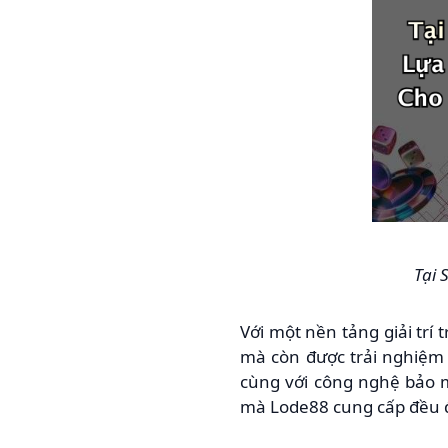
Tại 
Với một nền tảng giải trí
mà còn được trải nghiệm 
cùng với công nghệ bảo m
mà Lode88 cung cấp đều đ