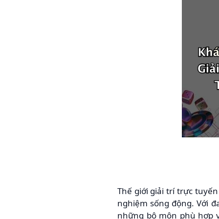
Thế giới giải trí trực tuy
nghiệm sống động. Với đa
những bộ môn phù hợp với