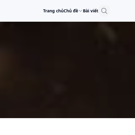
Trang chủ
Chủ đề
Bài viết