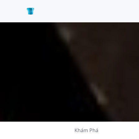
Khám Phá