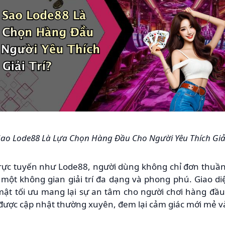
Sao Lode88 Là Lựa Chọn Hàng Đầu Cho Người Yêu Thích Giải
 trực tuyến như Lode88, người dùng không chỉ đơn thuần
một không gian giải trí đa dạng và phong phú. Giao di
ật tối ưu mang lại sự an tâm cho người chơi hàng đầu
ược cập nhật thường xuyên, đem lại cảm giác mới mẻ v