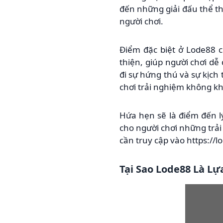
đến những giải đấu thể t
người chơi.
Điểm đặc biệt ở Lode88 c
thiện, giúp người chơi d
đi sự hứng thú và sự kịch 
chơi trải nghiệm không kh
Hứa hẹn sẽ là điểm đến l
cho người chơi những trải 
cần truy cập vào https://
Tại Sao Lode88 Là Lự