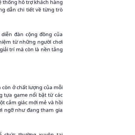
Hệ thống hỗ trợ khách hàng
g dẫn chi tiết về từng trò
n diễn đàn cộng đồng của
ghiệm từ những người chơi
iải trí mà còn là nền tảng
à còn ở chất lượng của mỗi
g tựa game nổi bật từ các
ột cảm giác mới mẻ và hồi
ơi ngỡ như đang tham gia
ổ chức thường xuyên tại