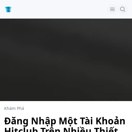
Khám Phá
Đăng Nhập Một Tài Khoản
Hitclub Trên Nhiều Thiết