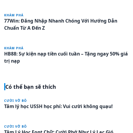
KHÁM PHÁ
77Win: Đăng Nhập Nhanh Chóng Với Hướng Dẫn
Chuẩn Từ A Đến Z
KHÁM PHÁ
HB88: Sự kiện nạp tiền cuối tuần – Tặng ngay 50% giá
trị nạp
Có thể bạn sẽ thích
CƯỜI VỠ BÔ
Tâm lý học USSH học phí: Vui cười không quạu!
CƯỜI VỠ BÔ
Tâm Lý Học Font Chữ: Cười Phớ Như Lý Lạc Gió