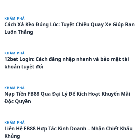
KHÁM PHÁ
Cách Xả Kèo Đúng Lúc: Tuyệt Chiêu Quay Xe Giúp Bạn
Luôn Thắng
KHÁM PHÁ
12bet Login: Cách đăng nhập nhanh và bảo mật tài
khoản tuyệt đối
KHÁM PHÁ
Nạp Tiền FB88 Qua Đại Lý Để Kích Hoạt Khuyến Mãi
Độc Quyền
KHÁM PHÁ
Liên Hệ FB88 Hợp Tác Kinh Doanh – Nhận Chiết Khấu
Khủng