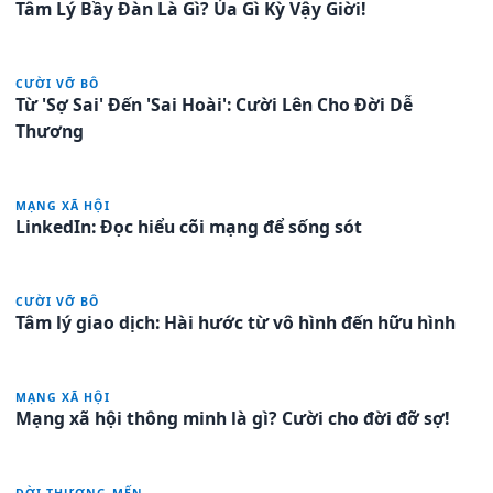
Tâm Lý Bầy Đàn Là Gì? Ủa Gì Kỳ Vậy Giời!
CƯỜI VỠ BÔ
Từ 'Sợ Sai' Đến 'Sai Hoài': Cười Lên Cho Đời Dễ
Thương
MẠNG XÃ HỘI
LinkedIn: Đọc hiểu cõi mạng để sống sót
CƯỜI VỠ BÔ
Tâm lý giao dịch: Hài hước từ vô hình đến hữu hình
MẠNG XÃ HỘI
Mạng xã hội thông minh là gì? Cười cho đời đỡ sợ!
ĐỜI THƯƠNG MẾN