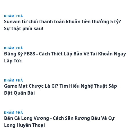
KHÁM PHÁ
Sunwin từ chối thanh toán khoản tiền thưởng 5 tỷ?
Sự thật phía sau!
KHÁM PHÁ
Đăng Ký FB88 - Cách Thiết Lập Bảo Vệ Tài Khoản Ngay
Lập Tức
KHÁM PHÁ
Game Mạt Chược Là Gì? Tìm Hiểu Nghệ Thuật Sắp
Đặt Quân Bài
KHÁM PHÁ
Bắn Cá Long Vương - Cách Săn Rương Báu Và Cự
Long Huyền Thoại