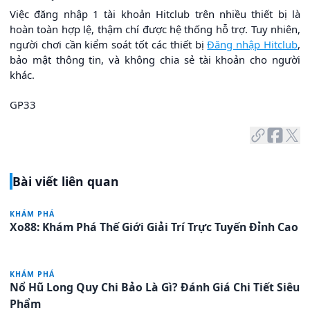
Việc đăng nhập 1 tài khoản Hitclub trên nhiều thiết bị là
hoàn toàn hợp lệ, thậm chí được hệ thống hỗ trợ. Tuy nhiên,
người chơi cần kiểm soát tốt các thiết bị
Đăng nhập Hitclub
,
bảo mật thông tin, và không chia sẻ tài khoản cho người
khác.
GP33
Bài viết liên quan
KHÁM PHÁ
Xo88: Khám Phá Thế Giới Giải Trí Trực Tuyến Đỉnh Cao
KHÁM PHÁ
Nổ Hũ Long Quy Chi Bảo Là Gì? Đánh Giá Chi Tiết Siêu
Phẩm