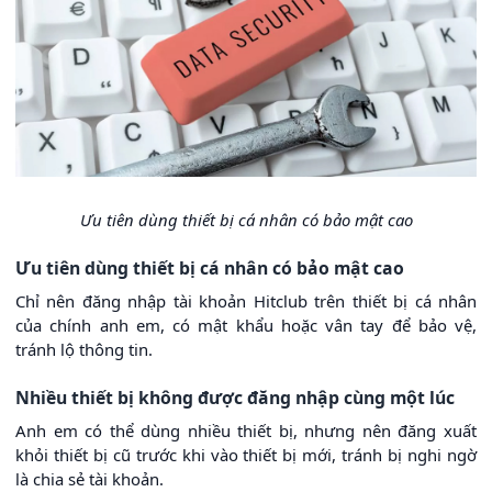
Ưu tiên dùng thiết bị cá nhân có bảo mật cao
Ưu tiên dùng thiết bị cá nhân có bảo mật cao
Chỉ nên đăng nhập tài khoản Hitclub trên thiết bị cá nhân
của chính anh em, có mật khẩu hoặc vân tay để bảo vệ,
tránh lộ thông tin.
Nhiều thiết bị không được đăng nhập cùng một lúc
Anh em có thể dùng nhiều thiết bị, nhưng nên đăng xuất
khỏi thiết bị cũ trước khi vào thiết bị mới, tránh bị nghi ngờ
là chia sẻ tài khoản.