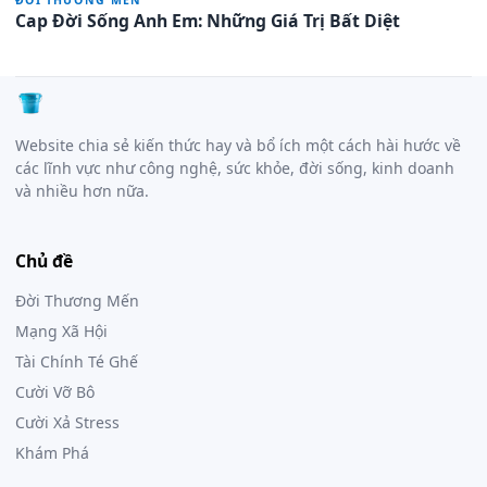
Cap Đời Sống Anh Em: Những Giá Trị Bất Diệt
Website chia sẻ kiến thức hay và bổ ích một cách hài hước về
các lĩnh vực như công nghệ, sức khỏe, đời sống, kinh doanh
và nhiều hơn nữa.
Chủ đề
Đời Thương Mến
Mạng Xã Hội
Tài Chính Té Ghế
Cười Vỡ Bô
Cười Xả Stress
Khám Phá