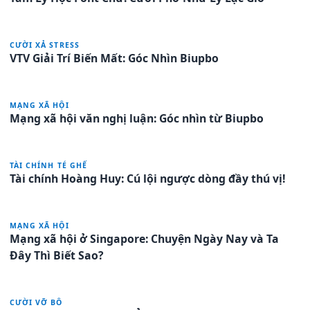
CƯỜI XẢ STRESS
VTV Giải Trí Biến Mất: Góc Nhìn Biupbo
MẠNG XÃ HỘI
Mạng xã hội văn nghị luận: Góc nhìn từ Biupbo
TÀI CHÍNH TÉ GHẾ
Tài chính Hoàng Huy: Cú lội ngược dòng đầy thú vị!
MẠNG XÃ HỘI
Mạng xã hội ở Singapore: Chuyện Ngày Nay và Ta
Đây Thì Biết Sao?
CƯỜI VỠ BÔ