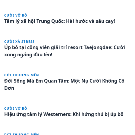
CƯỜI VỠ BÔ
Tâm lý xã hội Trung Quốc: Hài hước và sâu cay!
CƯỜI XẢ STRESS
Úp bô tại công viên giải trí resort Taejongdae: Cười
xong ngẩng đầu lên!
ĐỜI THƯƠNG MẾN
Đời Sống Mà Em Quan Tâm: Một Nụ Cười Không Cô
Đơn
CƯỜI VỠ BÔ
Hiệu ứng tâm lý Westerners: Khi hứng thú bị úp bô
ĐỜI THƯƠNG MẾN