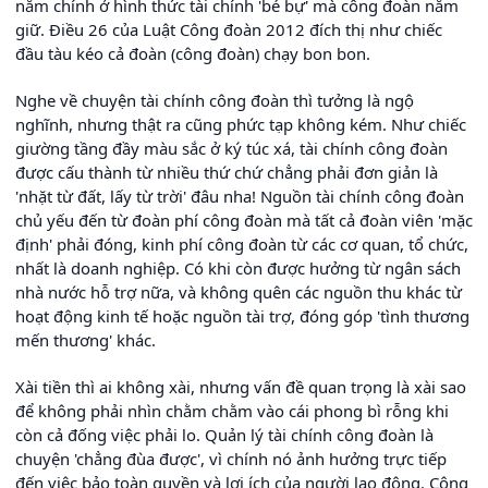
nằm chính ở hình thức tài chính 'bé bự' mà công đoàn nắm
giữ. Điều 26 của Luật Công đoàn 2012 đích thị như chiếc
đầu tàu kéo cả đoàn (công đoàn) chạy bon bon.
Nghe về chuyện tài chính công đoàn thì tưởng là ngộ
nghĩnh, nhưng thật ra cũng phức tạp không kém. Như chiếc
giường tầng đầy màu sắc ở ký túc xá, tài chính công đoàn
được cấu thành từ nhiều thứ chứ chẳng phải đơn giản là
'nhặt từ đất, lấy từ trời' đâu nha! Nguồn tài chính công đoàn
chủ yếu đến từ đoàn phí công đoàn mà tất cả đoàn viên 'mặc
định' phải đóng, kinh phí công đoàn từ các cơ quan, tổ chức,
nhất là doanh nghiệp. Có khi còn được hưởng từ ngân sách
nhà nước hỗ trợ nữa, và không quên các nguồn thu khác từ
hoạt động kinh tế hoặc nguồn tài trợ, đóng góp 'tình thương
mến thương' khác.
Xài tiền thì ai không xài, nhưng vấn đề quan trọng là xài sao
để không phải nhìn chằm chằm vào cái phong bì rỗng khi
còn cả đống việc phải lo. Quản lý tài chính công đoàn là
chuyện 'chẳng đùa được', vì chính nó ảnh hưởng trực tiếp
đến việc bảo toàn quyền và lợi ích của người lao động. Công