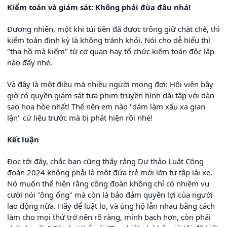
Kiểm toán và giám sát: Không phải đùa đâu nhá!
Đương nhiên, một khi túi tiền đã được trông giữ chặt chẽ, thì
kiểm toán định kỳ là không tránh khỏi. Nói cho dễ hiểu thì
"tha hồ mà kiểm" từ cơ quan hay tổ chức kiểm toán độc lập
nào đấy nhé.
Và đây là một điều mà nhiều người mong đợi: Hội viên bây
giờ có quyền giám sát tựa phim truyền hình dài tập với dàn
sao hoa hòe nhất! Thế nên em nào "dám làm xấu xa gian
lận" cứ liệu trước mà bị phát hiện rồi nhé!
Kết luận
Đọc tới đây, chắc bạn cũng thấy rằng Dự thảo Luật Công
đoàn 2024 không phải là một đứa trẻ mới lớn tự tập lái xe.
Nó muốn thể hiện rằng công đoàn không chỉ có nhiệm vụ
cười nói "ông ổng" mà còn là bảo đảm quyền lợi của người
lao động nữa. Hãy để luật lo, và ủng hộ lẫn nhau bằng cách
làm cho mọi thứ trở nên rõ ràng, minh bạch hơn, còn phải