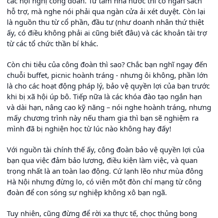
các hội nghị công đoàn. Từ tâm nhà nước thì có ngân sách
hỗ trợ, mà nghe nói phải qua ngàn cửa ải xét duyệt. Còn lại
là nguồn thu từ cổ phần, đầu tư (như doanh nhân thứ thiệt
ấy, có điều không phải ai cũng biết đâu) và các khoản tài trợ
từ các tổ chức thần bí khác.
Còn chi tiêu của công đoàn thì sao? Chắc bạn nghĩ ngay đến
chuỗi buffet, picnic hoành tráng - nhưng ôi không, phần lớn
là cho các hoạt động pháp lý, bảo vệ quyền lợi của bạn trước
khi bị xã hội úp bô. Tiếp nữa là các khóa đào tạo ngắn hạn
và dài hạn, nâng cao kỹ năng – nói nghe hoành tráng, nhưng
mấy chương trình này nếu tham gia thì bạn sẽ nghiệm ra
mình đã bị nghiện học từ lúc nào không hay đấy!
Với nguồn tài chính thế ấy, công đoàn bảo vệ quyền lợi của
bạn qua việc đảm bảo lương, điều kiện làm việc, và quan
trọng nhất là an toàn lao động. Cứ lạnh lẽo như mùa đông
Hà Nội nhưng đừng lo, có viên một đòn chí mạng từ công
đoàn để con sóng sự nghiệp không xô bạn ngã.
Tuy nhiên, cũng đừng để rời xa thực tế, chọc thủng bong