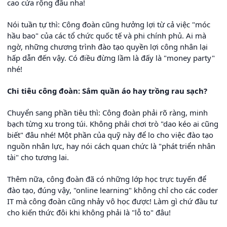
cao cửa rộng đâu nha!
Nói tuần tự thì: Công đoàn cũng hưởng lợi từ cả việc "móc
hầu bao" của các tổ chức quốc tế và phi chính phủ. Ai mà
ngờ, những chương trình đào tạo quyền lợi công nhân lại
hấp dẫn đến vậy. Có điều đừng lầm là đấy là "money party"
nhé!
Chi tiêu công đoàn: Sắm quần áo hay trồng rau sạch?
Chuyển sang phần tiêu thì: Công đoàn phải rõ ràng, minh
bạch từng xu trong túi. Không phải chơi trò "dao kéo ai cũng
biết" đâu nhé! Một phần của quỹ này để lo cho việc đào tạo
nguồn nhân lực, hay nói cách quan chức là "phát triển nhân
tài" cho tương lai.
Thêm nữa, công đoàn đã có những lớp học trực tuyến để
đào tạo, đúng vậy, "online learning" không chỉ cho các coder
IT mà công đoàn cũng nhảy vô học được! Làm gì chứ đầu tư
cho kiến thức đôi khi không phải là "lỗ to" đâu!