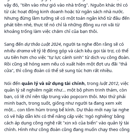
vậy đó, "tiền vào như gió vào nhà trống". Nguồn khác thì có
từ các hoạt động kinh doanh hoặc từ ngân sách nhà nước.
Nhưng đừng lầm tưởng sẽ có một toán ngân khố từ đâu đến
phát tiền nhé, thực tế nó chỉ là những đồng xu rơi vãi từ
khoảng trống làm việc chăm chỉ của bạn thôi.
Sang đến
dự thảo Luật 2024
, người ta nghe đồn rằng sẽ có
nhiều drama
về tỷ lệ đóng góp và cách kêu gọi tài trợ, có thể
ưu tiên hơn cho việc "tự lực cánh sinh" từ dịch vụ công đoàn.
Rồi cũng sẽ hóng xem nếu có xuất hiện một đợt ưu đãi "thả
cửa", thì công đoàn có thể sẽ sung túc hơn rất nhiều.
Nói đến
quản lý và sử dụng tài chính
, trong
luật 2012
, việc
quản lý sẽ nghiêm ngặt như... một bộ phim trinh thám, còn
bạn, có lẽ chỉ nên tập trung vào popcorn thôi. Mọi thứ phải
minh bạch, trong suốt, giống như người ta đang xem xét
một... con tôm hùm trong bể kính. Dự thảo mới nay lại nghe
có vẻ hấp dẫn khi có thể nâng cấp việc 'ngó nghiêng' bằng
cách áp dụng công nghệ rất "xịn xò của biển" vào quản lý tài
chính. Hình như công đoàn cũng đang muốn chạy theo công