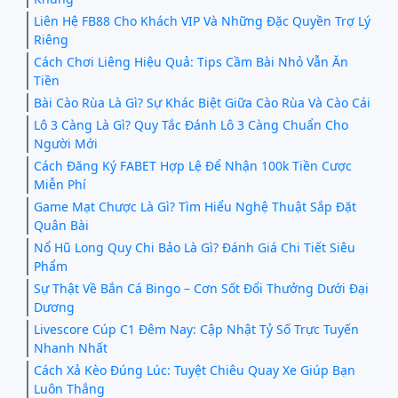
Liên Hệ FB88 Cho Khách VIP Và Những Đặc Quyền Trợ Lý
Riêng
Cách Chơi Liêng Hiệu Quả: Tips Cầm Bài Nhỏ Vẫn Ăn
Tiền
Bài Cào Rùa Là Gì? Sự Khác Biệt Giữa Cào Rùa Và Cào Cái
Lô 3 Càng Là Gì? Quy Tắc Đánh Lô 3 Càng Chuẩn Cho
Người Mới
Cách Đăng Ký FABET Hợp Lệ Để Nhận 100k Tiền Cược
Miễn Phí
Game Mạt Chược Là Gì? Tìm Hiểu Nghệ Thuật Sắp Đặt
Quân Bài
Nổ Hũ Long Quy Chi Bảo Là Gì? Đánh Giá Chi Tiết Siêu
Phẩm
Sự Thật Về Bắn Cá Bingo – Cơn Sốt Đổi Thưởng Dưới Đại
Dương
Livescore Cúp C1 Đêm Nay: Cập Nhật Tỷ Số Trực Tuyến
Nhanh Nhất
Cách Xả Kèo Đúng Lúc: Tuyệt Chiêu Quay Xe Giúp Bạn
Luôn Thắng