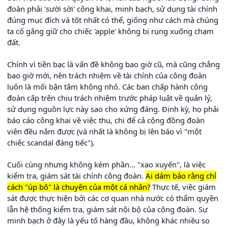
đoàn phải 'sười sời' công khai, minh bạch, sử dụng tài chính
đúng mục đích và tốt nhất có thể, giống như cách mà chúng
ta cố gắng giữ cho chiếc 'apple' không bị rụng xuống chạm
đất.
Chính vì tiền bạc là vấn đề không bao giờ cũ, mà cũng chẳng
bao giờ mới, nên trách nhiệm về tài chính của công đoàn
luôn là mối bận tâm không nhỏ. Các ban chấp hành công
đoàn cấp trên chịu trách nhiệm trước pháp luật về quản lý,
sử dụng nguồn lực này sao cho xứng đáng. Định kỳ, họ phải
báo cáo công khai về việc thu, chi để cả cộng đồng đoàn
viên đều nắm được (và nhất là không bị lên báo vì "một
chiếc scandal đáng tiếc").
Cuối cùng nhưng không kém phần... "xao xuyến", là việc
kiểm tra, giám sát tài chính công đoàn.
Ai dám bảo rằng chỉ
cách "úp bô" là chuyện của một cá nhân?
Thực tế, việc giám
sát được thực hiện bởi các cơ quan nhà nước có thẩm quyền
lẫn hệ thống kiểm tra, giám sát nội bộ của công đoàn. Sự
minh bạch ở đây là yếu tố hàng đầu, không khác nhiều so