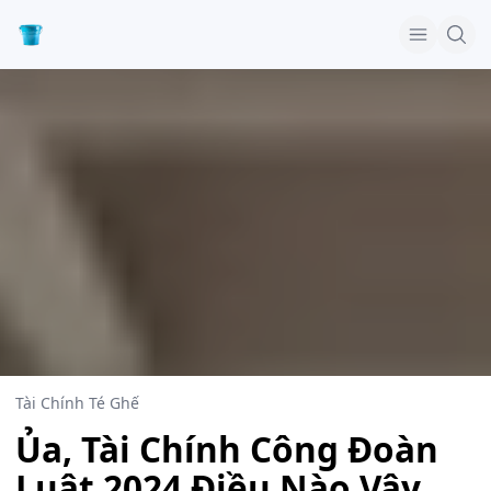
Tài Chính Té Ghế
Ủa, Tài Chính Công Đoàn
Luật 2024 Điều Nào Vậy