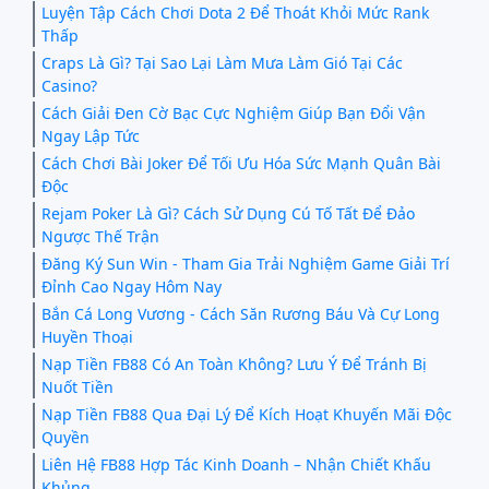
Luyện Tập Cách Chơi Dota 2 Để Thoát Khỏi Mức Rank
Thấp
Craps Là Gì? Tại Sao Lại Làm Mưa Làm Gió Tại Các
Casino?
Cách Giải Đen Cờ Bạc Cực Nghiệm Giúp Bạn Đổi Vận
Ngay Lập Tức
Cách Chơi Bài Joker Để Tối Ưu Hóa Sức Mạnh Quân Bài
Độc
Rejam Poker Là Gì? Cách Sử Dụng Cú Tố Tất Để Đảo
Ngược Thế Trận
Đăng Ký Sun Win - Tham Gia Trải Nghiệm Game Giải Trí
Đỉnh Cao Ngay Hôm Nay
Bắn Cá Long Vương - Cách Săn Rương Báu Và Cự Long
Huyền Thoại
Nạp Tiền FB88 Có An Toàn Không? Lưu Ý Để Tránh Bị
Nuốt Tiền
Nạp Tiền FB88 Qua Đại Lý Để Kích Hoạt Khuyến Mãi Độc
Quyền
Liên Hệ FB88 Hợp Tác Kinh Doanh – Nhận Chiết Khấu
Khủng