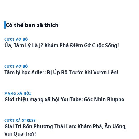
Có thể bạn sẽ thích
CƯỜI VỠ BÔ
Ủa, Tâm Lý Là J? Khám Phá Điềm Gở Cuộc Sống!
CƯỜI VỠ BÔ
Tâm lý học Adler: Bị Úp Bô Trước Khi Vươn Lên!
MẠNG XÃ HỘI
Giới thiệu mạng xã hội YouTube: Góc Nhìn Biupbo
CƯỜI XẢ STRESS
Giải Trí Bốn Phương Thái Lan: Khám Phá, Ăn Uống,
Vui Quá Trời!