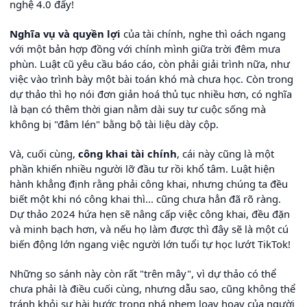
nghệ 4.0 đấy!
Nghĩa vụ và quyền lợi
của tài chính, nghe thì oách ngang
với một bản hợp đồng với chính mình giữa trời đêm mưa
phùn. Luật cũ yêu cầu báo cáo, còn phải giải trình nữa, như
việc vào trình bày một bài toán khó mà chưa học. Còn trong
dự thảo thì họ nói đơn giản hoá thủ tục nhiều hơn, có nghĩa
là bạn có thêm thời gian nằm dài suy tư cuộc sống mà
không bị "đâm lén" bằng bộ tài liệu dày cộp.
Và, cuối cùng,
công khai tài chính
, cái này cũng là một
phần khiến nhiều người lỡ đầu tư rồi khổ tâm. Luật hiện
hành khẳng định rằng phải công khai, nhưng chúng ta đều
biết một khi nó công khai thì... cũng chưa hẳn đã rõ ràng.
Dự thảo 2024 hứa hẹn sẽ nâng cấp việc công khai, đều đặn
và minh bạch hơn, và nếu họ làm được thì đây sẽ là một cú
biến động lớn ngang việc người lớn tuổi tự học lướt TikTok!
Những so sánh này còn rất "trên mây", vì dự thảo có thể
chưa phải là điều cuối cùng, nhưng dẫu sao, cũng không thể
tránh khỏi sự hài hước trong nhá nhem loay hoay của người