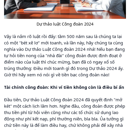
Dự thảo luật Công đoàn 2024
Vậy là nắm rõ luật rồi đấy: tầm 500 năm sau là chúng ta lại
có một "bét xê lơ" mới toanh, và lần này, hãy chúng ta cùng
nghía vào Dự thảo Luật Công đoàn 2024 nhá! Nếu bạn đang
tự hỏi tiền nong của "nhà đài" công đoàn được định đoạt ở
điểm nào của luật thì chúc mừng, bạn đã có ngay xổ số
trúng thưởng: Điều mới toanh gì đó trong Dự thảo 2024 ấy.
Giờ thì hãy xem nó nói gì về tiền bạc công đoàn nào!
Tài chính công đoàn: Khi ví tiền không còn là điều bí ẩn
Đầu tiên, Dự thảo Luật Công đoàn 2024 đã quyết định "mở
két" một cách lịch lãm hơn. Nghe đâu, công đoàn được phép
thu tiền phí từ hội viên cũng như các tổ chức sử dụng lao
động như phí kết nạp, phí thường niên, bla bla. Ủa tưởng gì
chứ tiền này là để làm điều hay, chứ không phải để xây nhà