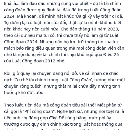
khá là... làm đau đầu nhưng cũng vui phết – đó là tài chính
công đoàn được quy định tại đâu đó trong Luật Công đoàn
2024. Mà khoan, để mình hát khúc 'Ủa gì kỳ vậy trời?' đi đã.
Tự dưng lại có luật mới sửa đổi, thật sự là mình không biết
nên khóc hay nên cười nữa. Cho đến tháng 10 năm 2023,
theo cái dữ liệu mà tui có, thì chưa thấy hồi âm gì từ Luật
Công đoàn 2024. Nhưng não bộ lưu trữ thông tin của tui
mách bảo rằng điều quan trọng mà mọi công đoàn viên cần
nhớ là nội dung về tài chính thì chịu khó ngó qua Điều 26
của Luật Công đoàn 2012 nhé.
Rồi, giờ quay lại chuyện đang nói dở, về cái nhan đề chắc
nịch 'Cơ chế tài chính trong Luật Công đoàn', tưởng như một
chuyện rỗng tuếch, nhưng thật ra lại chứa đầy những tình
huống khó đỡ cười.
Theo luật, tiền đâu mà công đoàn tiêu xài thế? Một phần từ
cái gọi là “Phí công đoàn”. Nghe lịch sự, nhưng nói toẹt ra là
tiền anh chị đóng góp đấy! Để công bằng, mức phí ấy
thường được quy định chính xác trong luật hoặc thông qua