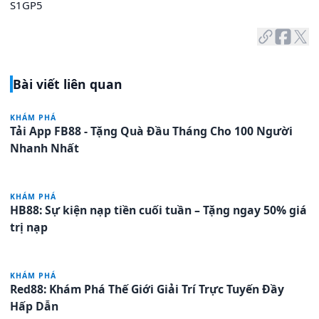
S1GP5
Bài viết liên quan
KHÁM PHÁ
Tải App FB88 - Tặng Quà Đầu Tháng Cho 100 Người
Nhanh Nhất
KHÁM PHÁ
HB88: Sự kiện nạp tiền cuối tuần – Tặng ngay 50% giá
trị nạp
KHÁM PHÁ
Red88: Khám Phá Thế Giới Giải Trí Trực Tuyến Đầy
Hấp Dẫn