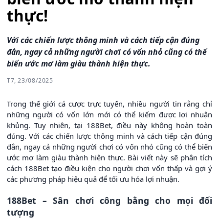
thực!
Với các chiến lược thông minh và cách tiếp cận đúng
đắn, ngay cả những người chơi có vốn nhỏ cũng có thể
biến ước mơ làm giàu thành hiện thực.
T7, 23/08/2025
Trong thế giới cá cược trực tuyến, nhiều người tin rằng chỉ
những người có vốn lớn mới có thể kiếm được lợi nhuận
khủng. Tuy nhiên, tại 188Bet, điều này không hoàn toàn
đúng. Với các chiến lược thông minh và cách tiếp cận đúng
đắn, ngay cả những người chơi có vốn nhỏ cũng có thể biến
ước mơ làm giàu thành hiện thực. Bài viết này sẽ phân tích
cách 188Bet tạo điều kiện cho người chơi vốn thấp và gợi ý
các phương pháp hiệu quả để tối ưu hóa lợi nhuận.
188Bet – Sân chơi công bằng cho mọi đối
tượng