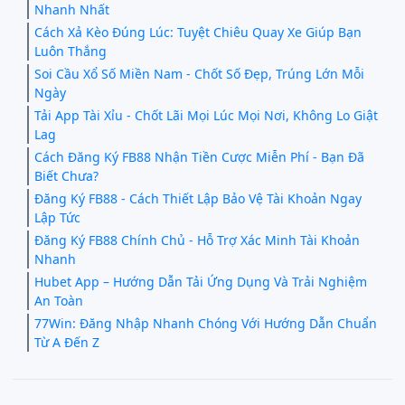
Nhanh Nhất
Cách Xả Kèo Đúng Lúc: Tuyệt Chiêu Quay Xe Giúp Bạn
Luôn Thắng
Soi Cầu Xổ Số Miền Nam - Chốt Số Đẹp, Trúng Lớn Mỗi
Ngày
Tải App Tài Xỉu - Chốt Lãi Mọi Lúc Mọi Nơi, Không Lo Giật
Lag
Cách Đăng Ký FB88 Nhận Tiền Cược Miễn Phí - Bạn Đã
Biết Chưa?
Đăng Ký FB88 - Cách Thiết Lập Bảo Vệ Tài Khoản Ngay
Lập Tức
Đăng Ký FB88 Chính Chủ - Hỗ Trợ Xác Minh Tài Khoản
Nhanh
Hubet App – Hướng Dẫn Tải Ứng Dụng Và Trải Nghiệm
An Toàn
77Win: Đăng Nhập Nhanh Chóng Với Hướng Dẫn Chuẩn
Từ A Đến Z