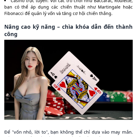
Casino trực tuyến: Với các trò chơi như Baccarat, Roulette,
bạn có thể áp dụng các chiến thuật như Martingale hoặc
Fibonacci để quản lý vốn và tăng cơ hội chiến thắng.
Nâng cao kỹ năng – chìa khóa dẫn đến thành
công
Để "vốn nhỏ, lời to", bạn không thể chỉ dựa vào may mắn.