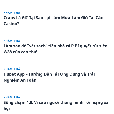
KHÁM PHÁ
Craps Là Gì? Tại Sao Lại Làm Mưa Làm Gió Tại Các
Casino?
KHÁM PHÁ
Làm sao để "vét sạch" tiền nhà cái? Bí quyết rút tiền
W88 của cao thủ!
KHÁM PHÁ
Hubet App – Hướng Dẫn Tải Ứng Dụng Và Trải
Nghiệm An Toàn
KHÁM PHÁ
Sống chậm 4.0: Vì sao người thông minh rời mạng xã
hội