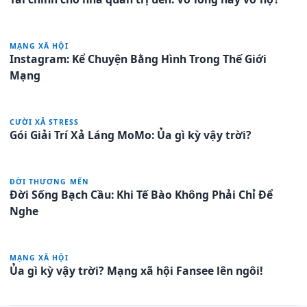
MẠNG XÃ HỘI
Instagram: Kể Chuyện Bằng Hình Trong Thế Giới
Mạng
CƯỜI XẢ STRESS
Gói Giải Trí Xả Láng MoMo: Ủa gì kỳ vậy trời?
ĐỜI THƯƠNG MẾN
Đời Sống Bạch Cầu: Khi Tế Bào Không Phải Chỉ Để
Nghe
MẠNG XÃ HỘI
Ủa gì kỳ vậy trời? Mạng xã hội Fansee lên ngôi!