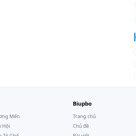
Biupbo
ương Mến
Trang chủ
 Hội
Chủ đề
h Té Ghế
Bài viết