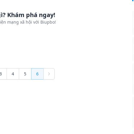
gì? Khám phá ngay!
iện mạng xã hội với Biupbo!
3
4
5
6