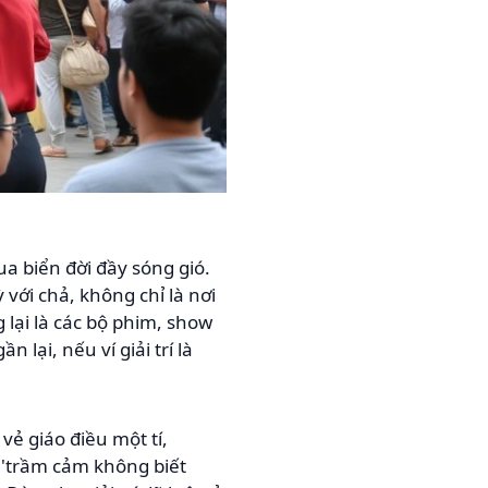
ua biển đời đầy sóng gió.
với chả, không chỉ là nơi
g lại là các bộ phim, show
lại, nếu ví giải trí là
vẻ giáo điều một tí,
 'trầm cảm không biết