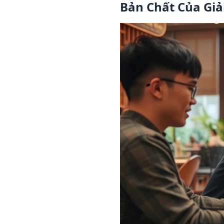
Bản Chất Của Giải