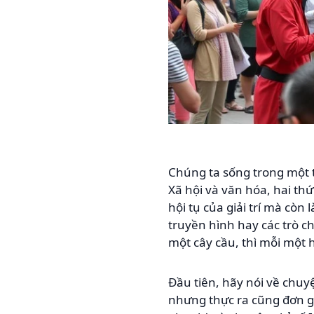
Chúng ta sống trong một th
Xã hội và văn hóa, hai th
hội tụ của giải trí mà còn 
truyền hình hay các trò ch
một cây cầu, thì mỗi một h
Đầu tiên, hãy nói về chuyệ
nhưng thực ra cũng đơn gi