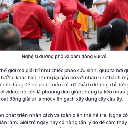
Nghệ sĩ đường phố và đám đông vui vẻ
ế giới mà giải trí như chiếc phao cứu sinh, giúp ta bơi q
ứ tưởng khác biệt nhưng lại gắn bó với nhau như bánh mỳ 
là nền tảng để nó phát triển rực rỡ. Giải trí không chỉ dừn
ơi video; nó còn là phương tiện giúp chúng ta kéo nhau gần 
oạt động giải trí là một viên gạch xây dựng cây cầu ấy.
n phát triển nhân cách và toàn diện thế hệ trẻ. Nghe có 
ản lắm. Giới trẻ ngày nay có hàng tấn lý do để cảm thấy