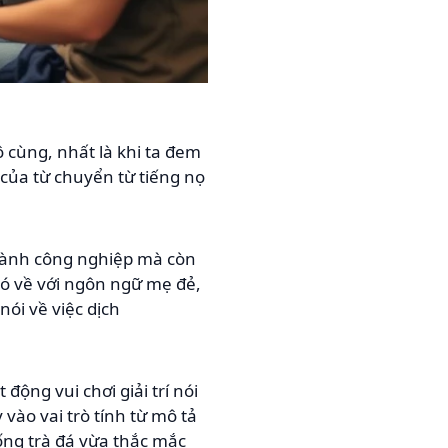
ô cùng, nhất là khi ta đem
 của từ chuyển từ tiếng nọ
 ngành công nghiệp mà còn
ó về với ngôn ngữ mẹ đẻ,
ói về việc dịch
động vui chơi giải trí nói
 vào vai trò tính từ mô tả
uống trà đá vừa thắc mắc