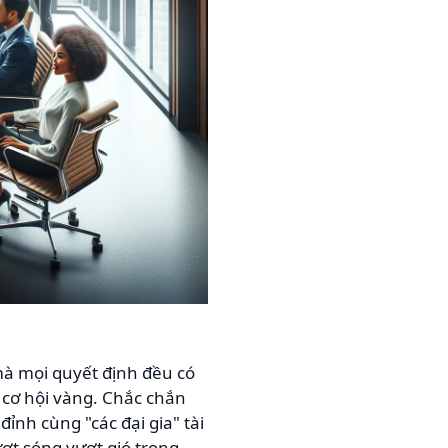
 mà mọi quyết định đều có
à cơ hội vàng. Chắc chắn
ỉnh cùng "các đại gia" tài
ượt sóng vượt gió trong