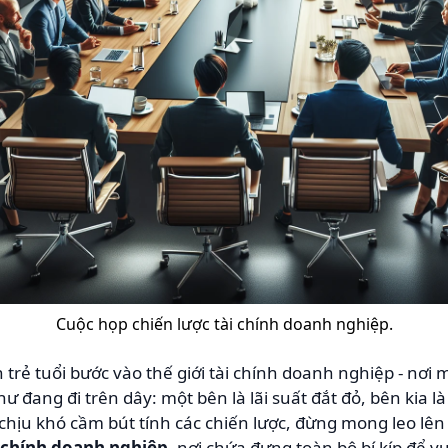
Cuộc họp chiến lược tài chính doanh nghiệp.
trẻ tuổi bước vào thế giới tài chính doanh nghiệp - nơi
 đang đi trên dây: một bên là lãi suất đắt đỏ, bên kia l
hịu khó cầm bút tính các chiến lược, đừng mong leo lên đ
i chính doanh nghiệp
, nơi chứa đựng toàn bộ bí kíp để v