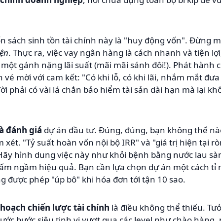
ốn sách sinh tồn tài chính này là "huy động vốn". Đừng
yện
. Thực ra, việc vay ngân hàng là cách nhanh và tiện l
một gánh nặng lãi suất (mãi mãi sánh đôi!). Phát hành c
n vé mời với cam kết: "Có khi lỗ, có khi lãi, nhắm mắt đ
đời phải có vài lá chắn bảo hiểm tài sản dài hạn mà lại k
à đánh giá
dự án đầu tư. Đúng, đúng, bạn không thể nào
ét. "Tỷ suất hoàn vốn nội bộ IRR" và "giá trị hiện tại r
ãy hình dung việc này như khỏi bệnh bằng nước lau sàn 
ấm ngầm hiệu quả. Bạn cần lựa chọn dự án một cách tỉ 
 được phép "úp bô" khi hóa đơn tới tận 10 sao.
 hoạch chiến lược tài chính
là điều không thể thiếu. T
ớc bước siêu tinh vi vượt qua các level như chào hàng, n