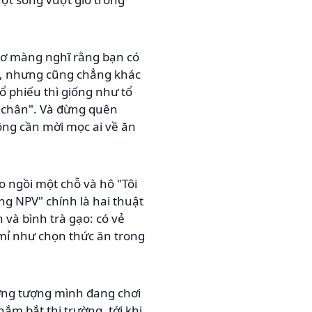
 mơ màng nghĩ rằng bạn có
ợi, nhưng cũng chẳng khác
ổ phiếu thì giống như tổ
ưa chân". Và đừng quên
hông cần mời mọc ai về ăn
 ngồi một chỗ và hô "Tôi
òng NPV" chính là hai thuật
và bình trà gạo: có vẻ
mỉ như chọn thức ăn trong
ưởng tượng mình đang chơi
ắm bắt thị trường, tới khi