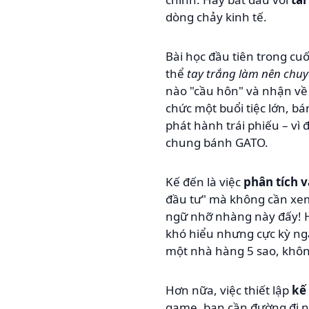
dòng chảy kinh tế.
Bài học đầu tiên trong cu
thể
tay trắng làm nên chu
nào "cầu hôn" và nhận về 
chức một buổi tiệc lớn, bá
phát hành trái phiếu – vì 
chung bánh GATO.
Kế đến là việc
phân tích v
đầu tư" mà không cần xem x
ngữ nhỡ nhàng này đấy! H
khó hiểu nhưng cực kỳ ng
một nhà hàng 5 sao, không
Hơn nữa, việc thiết lập
kế
game, bạn cần đường đi nư