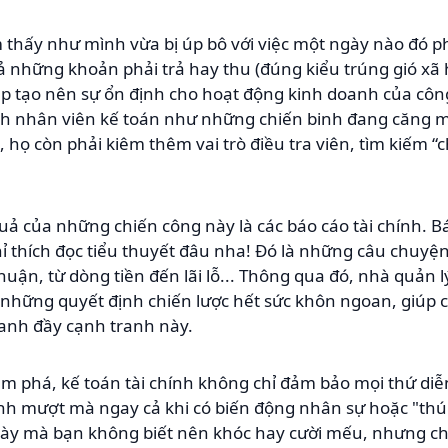
thấy như mình vừa bị úp bô với việc một ngày nào đó ph
ả những khoản phải trả hay thu (đúng kiểu trúng gió xã h
p tạo nên sự ổn định cho hoạt động kinh doanh của công
nh nhân viên kế toán như những chiến binh đang căng m
, họ còn phải kiêm thêm vai trò điều tra viên, tìm kiếm “ch
quả của những chiến công này là các báo cáo tài chính. B
 thích đọc tiểu thuyết đâu nha! Đó là những câu chuyện
nhuận, từ dòng tiền đến lãi lỗ... Thông qua đó, nhà quản 
 những quyết định chiến lược hết sức khôn ngoan, giúp c
oanh đầy cạnh tranh này.
ám phá, kế toán tài chính không chỉ đảm bảo mọi thứ di
nh mượt mà ngay cả khi có biến động nhân sự hoặc "th
gày mà bạn không biết nên khóc hay cười mếu, nhưng ch