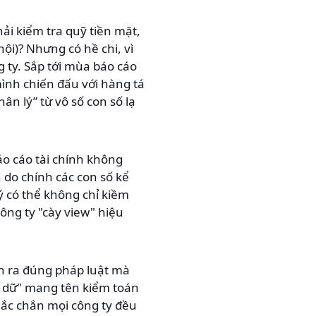
ải kiểm tra quỹ tiền mặt,
ội)? Nhưng có hề chi, vì
 ty. Sắp tới mùa báo cáo
ình chiến đấu với hàng tá
ân lý” từ vô số con số lạ
áo cáo tài chính không
 do chính các con số kể
lý có thể không chỉ kiềm
ông ty "cày view" hiệu
ễn ra đúng pháp luật mà
ú dữ" mang tên kiểm toán
ắc chắn mọi công ty đều